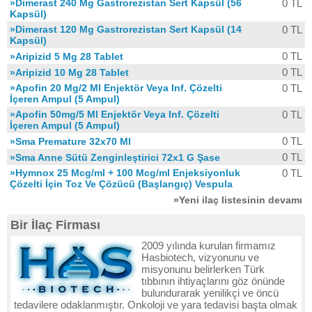
»Dimerast 240 Mg Gastrorezistan Sert Kapsül (56
0 TL
Kapsül)
»Dimerast 120 Mg Gastrorezistan Sert Kapsül (14
0 TL
Kapsül)
0 TL
»Aripizid 5 Mg 28 Tablet
0 TL
»Aripizid 10 Mg 28 Tablet
»Apofin 20 Mg/2 Ml Enjektör Veya Inf. Çözelti
0 TL
İçeren Ampul (5 Ampul)
»Apofin 50mg/5 Ml Enjektör Veya Inf. Çözelti
0 TL
İçeren Ampul (5 Ampul)
0 TL
»Sma Premature 32x70 Ml
0 TL
»Sma Anne Sütü Zenginleştirici 72x1 G Şase
»Hymnox 25 Mcg/ml + 100 Mcg/ml Enjeksiyonluk
0 TL
Çözelti İçin Toz Ve Çözücü (Başlangıç) Vespula
»Yeni ilaç listesinin devamı
Bir İlaç Firması
2009 yılında kurulan firmamız
Hasbiotech, vizyonunu ve
misyonunu belirlerken Türk
tıbbının ihtiyaçlarını göz önünde
bulundurarak yenilikçi ve öncü
tedavilere odaklanmıştır. Onkoloji ve yara tedavisi başta olmak