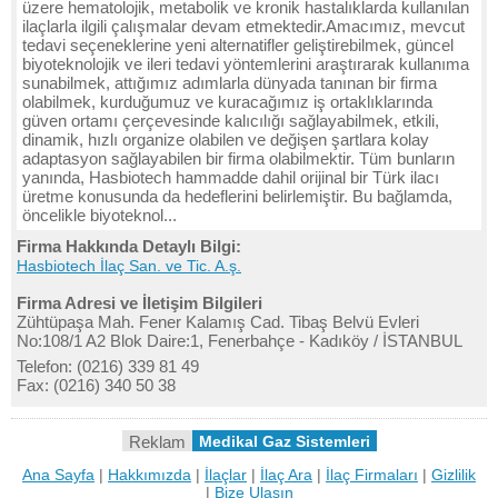
üzere hematolojik, metabolik ve kronik hastalıklarda kullanılan
ilaçlarla ilgili çalışmalar devam etmektedir.Amacımız, mevcut
tedavi seçeneklerine yeni alternatifler geliştirebilmek, güncel
biyoteknolojik ve ileri tedavi yöntemlerini araştırarak kullanıma
sunabilmek, attığımız adımlarla dünyada tanınan bir firma
olabilmek, kurduğumuz ve kuracağımız iş ortaklıklarında
güven ortamı çerçevesinde kalıcılığı sağlayabilmek, etkili,
dinamik, hızlı organize olabilen ve değişen şartlara kolay
adaptasyon sağlayabilen bir firma olabilmektir. Tüm bunların
yanında, Hasbiotech hammadde dahil orijinal bir Türk ilacı
üretme konusunda da hedeflerini belirlemiştir. Bu bağlamda,
öncelikle biyoteknol...
Firma Hakkında Detaylı Bilgi:
Hasbiotech İlaç San. ve Tic. A.ş.
Firma Adresi ve İletişim Bilgileri
Zühtüpaşa Mah. Fener Kalamış Cad. Tibaş Belvü Evleri
No:108/1 A2 Blok Daire:1, Fenerbahçe - Kadıköy / İSTANBUL
Telefon: (0216) 339 81 49
Fax: (0216) 340 50 38
Reklam
Medikal Gaz Sistemleri
Ana Sayfa
|
Hakkımızda
|
İlaçlar
|
İlaç Ara
|
İlaç Firmaları
|
Gizlilik
|
Bize Ulaşın