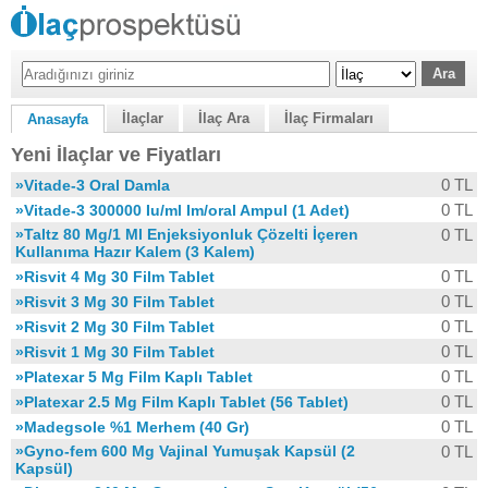
İlaçlar
İlaç Ara
İlaç Firmaları
Anasayfa
Yeni İlaçlar ve Fiyatları
0 TL
»Vitade-3 Oral Damla
0 TL
»Vitade-3 300000 Iu/ml Im/oral Ampul (1 Adet)
»Taltz 80 Mg/1 Ml Enjeksiyonluk Çözelti İçeren
0 TL
Kullanıma Hazır Kalem (3 Kalem)
0 TL
»Risvit 4 Mg 30 Film Tablet
0 TL
»Risvit 3 Mg 30 Film Tablet
0 TL
»Risvit 2 Mg 30 Film Tablet
0 TL
»Risvit 1 Mg 30 Film Tablet
0 TL
»Platexar 5 Mg Film Kaplı Tablet
0 TL
»Platexar 2.5 Mg Film Kaplı Tablet (56 Tablet)
0 TL
»Madegsole %1 Merhem (40 Gr)
»Gyno-fem 600 Mg Vajinal Yumuşak Kapsül (2
0 TL
Kapsül)