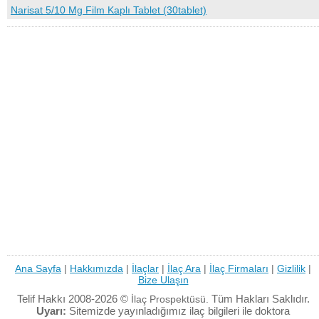
Narisat 5/10 Mg Film Kaplı Tablet (30tablet)
Ana Sayfa
|
Hakkımızda
|
İlaçlar
|
İlaç Ara
|
İlaç Firmaları
|
Gizlilik
|
Bize Ulaşın
Telif Hakkı 2008-2026 ©
Tüm Hakları Saklıdır.
İlaç Prospektüsü.
Uyarı:
Sitemizde yayınladığımız ilaç bilgileri ile doktora