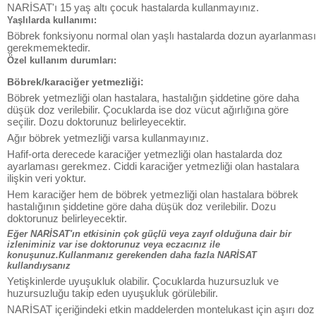
NARİSAT'ı 15 yaş altı çocuk hastalarda kullanmayınız.
Yaşlılarda kullanımı:
Böbrek fonksiyonu normal olan yaşlı hastalarda dozun ayarlanması
gerekmemektedir.
Özel kullanım durumları:
Böbrek/karaciğer yetmezliği:
Böbrek yetmezliği olan hastalara, hastalığın şiddetine göre daha
düşük doz verilebilir. Çocuklarda ise doz vücut ağırlığına göre
seçilir. Dozu doktorunuz belirleyecektir.
Ağır böbrek yetmezliği varsa kullanmayınız.
Hafif-orta derecede karaciğer yetmezliği olan hastalarda doz
ayarlaması gerekmez. Ciddi karaciğer yetmezliği olan hastalara
ilişkin veri yoktur.
Hem karaciğer hem de böbrek yetmezliği olan hastalara böbrek
hastalığının şiddetine göre daha düşük doz verilebilir. Dozu
doktorunuz belirleyecektir.
Eğer NARİSAT'ın etkisinin çok güçlü veya zayıf olduğuna dair bir
izleniminiz var ise doktorunuz veya eczacınız ile
konuşunuz.Kullanmanız gerekenden daha fazla NARİSAT
kullandıysanız
Yetişkinlerde uyuşukluk olabilir. Çocuklarda huzursuzluk ve
huzursuzluğu takip eden uyuşukluk görülebilir.
NARİSAT içeriğindeki etkin maddelerden montelukast için aşırı doz