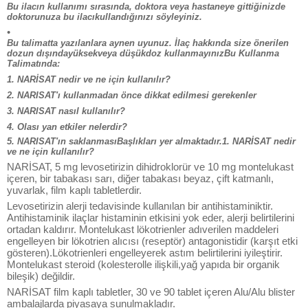
Bu ilacın kullanımı sırasında, doktora veya hastaneye gittiğinizde
doktorunuza bu ilacıkullandığınızı söyleyiniz.
•
Bu talimatta yazılanlara aynen uyunuz. İlaç hakkında size önerilen
dozun dışındayüksekveya düşükdoz kullanmayınızBu Kullanma
Talimatında:
1. NARİSAT nedir ve ne için kullanılır?
2. NARISAT'ı kullanmadan önce dikkat edilmesi gerekenler
3. NARlSAT nasıl kullanılır?
4. Olası yan etkiler nelerdir?
5. NARISAT'ın saklanmasıBaşlıkları yer almaktadır.1. NARİSAT nedir
ve ne için kullanılır?
NARİSAT, 5 mg levosetirizin dihidroklorür ve 10 mg montelukast
içeren, bir tabakası sarı, diğer tabakası beyaz, çift katmanlı,
yuvarlak, film kaplı tabletlerdir.
Levosetirizin alerji tedavisinde kullanılan bir antihistaminiktir.
Antihistaminik ilaçlar histaminin etkisini yok eder, alerji belirtilerini
ortadan kaldırır. Montelukast lökotrienler adıverilen maddeleri
engelleyen bir lökotrien alıcısı (reseptör) antagonistidir (karşıt etki
gösteren).Lökotrienleri engelleyerek astım belirtilerini iyileştirir.
Montelukast steroid (kolesterolle ilişkili,yağ yapıda bir organik
bileşik) değildir.
NARİSAT film kaplı tabletler, 30 ve 90 tablet içeren Alu/Alu blister
ambalajlarda piyasaya sunulmakladır.