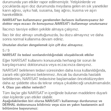
durumunda yan etkiler rapor edilmemiştir. Yetişkinlerde ve
çocuklarda aşırı doz durumunda meydana gelen en sık yanetkiler
karın ağrısı, uyku hali, susama, baş ağrısı, kusma ve aşırı
hareketliliktir.
NARİSAT'tan kullanmanız gerekenden fazlasını kullanmışsanız bir
doktor veya eczacı ile konuşunuz.NARİSAT'ı kullanmayı unutursanız
İlacınızı tavsiye edilen şekilde almaya çalışınız.
İlacı bir doz almayı unuttuğunuzda, bu dozu almayınız ve daha
sonra normal kullanıma devam ediniz.
Unutulan dozları dengelemek için çift doz almayınız.
5 / 9
NARİSAT ile tedavi sonlandırıldığındaki oluşabilecek etkiler
Eğer NARİSAT kullanımı konusunda herhangi bir sorun ile
karşılaşırsanız doktorunuza veya eczacınıza danışınız.
NARİSAT belirlenen tedavi süresinden daha kısa kullanıldığında,
zararlı etki görülmesi beklenmez. Ancak bu durumda hastalık
belirtilerinin, NARİSAT tedavisine başlamadan öncekidüzeyden
daha az şiddette olsa da tekrar ortaya çıkabileceği unutulmamalıdır.
4. Olası yan etkiler nelerdir?
Tüm ilaçlar gibi NARİSAT'ın içeriğinde bulunan maddelere duyarlı
olan kişilerde yan etkiler olabilir.
Aşağıdakilerden biri olursa NARiSAT'ı kullanmayı durdurunuz ve
DERHAL doktorunuza bildiriniz veya size en yakın hastanenin acil
bölümüne başvurunuz: