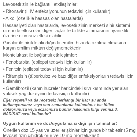
Levosetirizin ile bağlantılı etkileşimler:
• Ritonavir (HIV enfeksiyonunun tedavisi için kullanılır)
• Alkol (özellikle hassas olan hastalarda)
Hassasiyeti olan hastalarda, levosetirizinin merkezi sinir sistemi
üzerinde etkisi olan diğer ilaçlar ile birlikte alınmasının uyanıklık
üzerine olumsuz etkisi olabilir.
Gıdalar ile birlikte alındığında emilim hızında azalma olmasına
karşın emilim miktarı değişmemektedir.
Montelukast ile bağlantılı etkileşimler:
• Fenobarbital (epilepsi tedavisi için kullanılır)
• Fenitoin (epilepsi tedavisi için kullanılır)
• Rifampisin (tüberküloz ve bazı diğer enfeksiyonların tedavisi için
kullanılır)
• Gemfibrozil (kanın hücreler haricindeki sıvı kısmında yer alan
yüksek yağ düzeyinin tedavisiiçin kullanılır)
Eğer reçeteli ya da reçetesiz herhangi bir ilacı şu anda
kullanıyorsanız veya son zamanlarda kullandınız ise lütfen
doktorunuza veya eczacınıza bunlar hakkında bilgi veriniz.3.
NARİSAT nasıl kullanılır?
Uygun kullanım ve doz/uygulama sıklığı için talimatlar:
Önerilen doz 15 yaş ve üzeri erişkinler için günde bir tablettir (5 mg
levosetirizin dihidroklorür ve 10 mg montelukast).