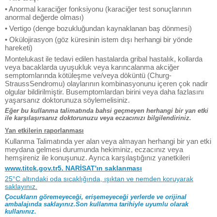
• Anormal karaciğer fonksiyonu (karaciğer test sonuçlarının
anormal değerde olması)
• Vertigo (denge bozukluğundan kaynaklanan baş dönmesi)
• Okülojirasyon (göz küresinin istem dışı herhangi bir yönde
hareketi)
Montelukast ile tedavi edilen hastalarda gribal hastalık, kollarda
veya bacaklarda uyuşukluk veya karıncalanma akciğer
semptomlarında kötüleşme ve/veya döküntü (Churg-
StraussSendromu) olaylarının kombinasyonunu içeren çok nadir
olgular bildirilmiştir. Busemptomlardan birini veya daha fazlasını
yaşarsanız doktorunuza söylemelisiniz.
Eğer bu kullanma talimatında bahsi geçmeyen herhangi bir yan etki
ile karşılaşırsanız doktorunuzu veya eczacınızı bilgilendiriniz.
Yan etkilerin raporlanması
Kullanma Talimatında yer alan veya almayan herhangi bir yan etki
meydana gelmesi durumunda hekiminiz, eczacınız veya
hemşireniz ile konuşunuz. Ayrıca karşılaştığınız yanetkileri
www.titck.gov.tr5. NARİSAT'ın saklanması
25°C altındaki oda sıcaklığında, ışıktan ve nemden koruyarak
saklayınız.
Çocukların göremeyeceği, erişemeyeceği yerlerde ve orijinal
ambalajında saklayınız.Son kullanma tarihiyle uyumlu olarak
kullanınız.