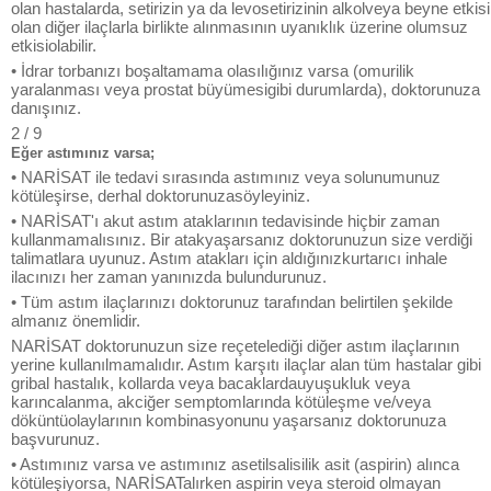
olan hastalarda, setirizin ya da levosetirizinin alkolveya beyne etkisi
olan diğer ilaçlarla birlikte alınmasının uyanıklık üzerine olumsuz
etkisiolabilir.
• İdrar torbanızı boşaltamama olasılığınız varsa (omurilik
yaralanması veya prostat büyümesigibi durumlarda), doktorunuza
danışınız.
2 / 9
Eğer astımınız varsa;
• NARİSAT ile tedavi sırasında astımınız veya solunumunuz
kötüleşirse, derhal doktorunuzasöyleyiniz.
• NARİSAT'ı akut astım ataklarının tedavisinde hiçbir zaman
kullanmamalısınız. Bir atakyaşarsanız doktorunuzun size verdiği
talimatlara uyunuz. Astım atakları için aldığınızkurtarıcı inhale
ilacınızı her zaman yanınızda bulundurunuz.
• Tüm astım ilaçlarınızı doktorunuz tarafından belirtilen şekilde
almanız önemlidir.
NARİSAT doktorunuzun size reçetelediği diğer astım ilaçlarının
yerine kullanılmamalıdır. Astım karşıtı ilaçlar alan tüm hastalar gibi
gribal hastalık, kollarda veya bacaklardauyuşukluk veya
karıncalanma, akciğer semptomlarında kötüleşme ve/veya
döküntüolaylarının kombinasyonunu yaşarsanız doktorunuza
başvurunuz.
• Astımınız varsa ve astımınız asetilsalisilik asit (aspirin) alınca
kötüleşiyorsa, NARİSATalırken aspirin veya steroid olmayan