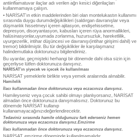
antiinflamatuvar ilaçlar adı verilen ağrı kesici diğerilaçları
kullanmamaya çalışın.
• NARİSAT'ın etkin maddelerinden biri olan montelukastın kullanımı
sırasında duygu durumdeğişiklikleri (saldırgan davranışlar veya
düşmanlık hissetmeyi içeren ajitasyon, endişehissetme,
depresyon, disoryantasyon, kabusları içeren rüya anormallikleri,
halüsinasyonlar,uyumada zorlanma, huzursuzluk, hareketlilik,
uyurgezerlik, intihar düşüncesi ve davranışı(intihar girişimi dahil) ve
tremor) bildirilmiştir. Bu tür değişiklikler ile karşılaşmanız
halindemutlaka doktorunuzu bilgilendiriniz.
Bu uyarılar, geçmişteki herhangi bir dönemde dahi olsa sizin için
geçerliyse lütfen doktorunuza danışınız.
NARİSAT'ın yiyecek ve içecek ile kullanılması
NARİSAT yemeklerle birlikte veya yemek aralarında alınabilir.
Hamilelik
İlacı kullanmadan önce doktorunuza veya eczacınıza danışınız.
Hamileyseniz veya çocuk sahibi olmayı planlıyorsanız, NARİSAT
almadan önce doktorunuza danışmalısınız. Doktorunuz bu
dönemde NARİSAT kullanıp
kullanamayacağınızıdeğerlendirecektir.
Tedaviniz sırasında hamile olduğunuzu fark ederseniz hemen
doktorunuza veya eczacınıza danışınız.Emzirme
İlacı kullanmadan önce doktorunuza veya eczacınıza danışınız.
NARİSAT, emzirme döneminde kullanılmamalıdır.