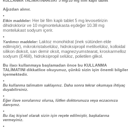
KULLANMA TALİMATINARİSAT 5 mg/10 mg film kaplı tablet
Ağızdan alınır.
•
Her bir film kaplı tablet 5 mg levosetirizin
Etkin maddeler:
dihidroklorür ve 10 mgmontelukasta eşdeğer 10.38 mg
montelukast sodyum içerir.
•
Laktoz monohidrat (inek sütünden elde
Yardımcı maddeler:
edilmiştir), mikrokristalselüloz, hidroksipropil metilselüloz, kolloidal
silikon dioksit, sarı demir oksit, magnezyumstearat, kroskarmelloz
sodyum (E468), hidroksipropil selüloz, polietilen glikol.
Bu ilacı kullanmaya başlamadan önce bu KULLANMA
TALİMATINI dikkatlice okuyunuz, çünkü sizin için önemli bilgiler
içermektedir.
•
Bu kullanma talimatım saklayınız. Daha sonra tekrar okumaya ihtiyaç
duyabilirsiniz.
•
Eğer ilave sorularınız olursa, lütfen doktorunuza veya eczacınıza
danışınız.
•
Bu ilaç kişisel olarak sizin için reçete edilmiştir, başkalarına
vermeyiniz.
•