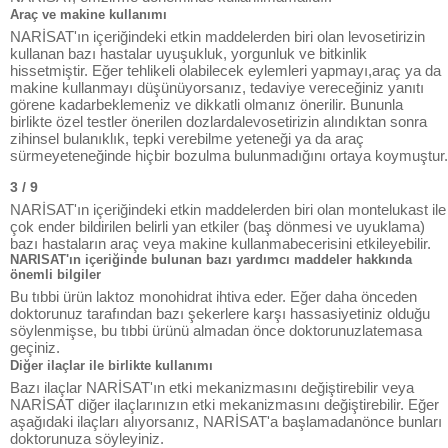
Araç ve makine kullanımı
NARİSAT'ın içeriğindeki etkin maddelerden biri olan levosetirizin
kullanan bazı hastalar uyuşukluk, yorgunluk ve bitkinlik
hissetmiştir. Eğer tehlikeli olabilecek eylemleri yapmayı,araç ya da
makine kullanmayı düşünüyorsanız, tedaviye vereceğiniz yanıtı
görene kadarbeklemeniz ve dikkatli olmanız önerilir. Bununla
birlikte özel testler önerilen dozlardalevosetirizin alındıktan sonra
zihinsel bulanıklık, tepki verebilme yeteneği ya da araç
sürmeyeteneğinde hiçbir bozulma bulunmadığını ortaya koymuştur.
3 / 9
NARİSAT'ın içeriğindeki etkin maddelerden biri olan montelukast ile
çok ender bildirilen belirli yan etkiler (baş dönmesi ve uyuklama)
bazı hastaların araç veya makine kullanmabecerisini etkileyebilir.
NARISAT'ın içeriğinde bulunan bazı yardımcı maddeler hakkında
önemli bilgiler
Bu tıbbi ürün laktoz monohidrat ihtiva eder. Eğer daha önceden
doktorunuz tarafından bazı şekerlere karşı hassasiyetiniz olduğu
söylenmişse, bu tıbbi ürünü almadan önce doktorunuzlatemasa
geçiniz.
Diğer ilaçlar ile birlikte kullanımı
Bazı ilaçlar NARİSAT'ın etki mekanizmasını değiştirebilir veya
NARİSAT diğer ilaçlarınızın etki mekanizmasını değiştirebilir. Eğer
aşağıdaki ilaçları alıyorsanız, NARİSAT'a başlamadanönce bunları
doktorunuza söyleyiniz.