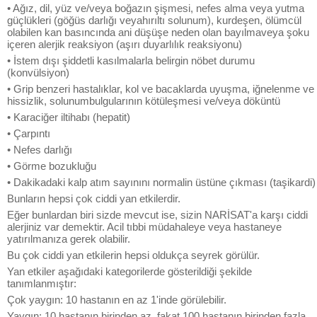
• Ağız, dil, yüz ve/veya boğazın şişmesi, nefes alma veya yutma
güçlükleri (göğüs darlığı veyahırıltı solunum), kurdeşen, ölümcül
olabilen kan basıncında ani düşüşe neden olan bayılmaveya şoku
içeren alerjik reaksiyon (aşırı duyarlılık reaksiyonu)
• İstem dışı şiddetli kasılmalarla belirgin nöbet durumu
(konvülsiyon)
• Grip benzeri hastalıklar, kol ve bacaklarda uyuşma, iğnelenme ve
hissizlik, solunumbulgularının kötüleşmesi ve/veya döküntü
• Karaciğer iltihabı (hepatit)
• Çarpıntı
• Nefes darlığı
• Görme bozukluğu
• Dakikadaki kalp atım sayınını normalin üstüne çıkması (taşikardi)
Bunların hepsi çok ciddi yan etkilerdir.
Eğer bunlardan biri sizde mevcut ise, sizin NARİSAT'a karşı ciddi
alerjiniz var demektir. Acil tıbbi müdahaleye veya hastaneye
yatırılmanıza gerek olabilir.
Bu çok ciddi yan etkilerin hepsi oldukça seyrek görülür.
Yan etkiler aşağıdaki kategorilerde gösterildiği şekilde
tanımlanmıştır:
Çok yaygın: 10 hastanın en az 1'inde görülebilir.
Yaygın: 10 hastanın birinden az, fakat 100 hastanın birinden fazla