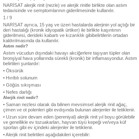
NARİSAT alerjik rinit (nezle) ve alerjik rinitle birlikte olan astım
tedavisinde ve semptomlarının giderilmesinde kullanılır.
1 / 9
NARİSAT ayrıca, 15 yaş ve üzeri hastalarda alerjinin yol açtığı bir
deri hastalığı (kronik idiyopatik ürtiker) ile birlikte kaşıntının
giderilmesi, derideki kabartı ve kızarıklık gibibelirtilerin ortadan
kaldırılmasında da kullanılır.
Astım nedir?
Astım vücudun dışındaki havayı akciğerlere taşıyan tüpler olan
bronşiyal hava yollarında sürekli (kronik) bir inflamasyondur. Astım
belirtileri şunlardır:
• Öksürük
• Hırıltılı solunum
• Göğüs sıkışması
• Nefes darlığı
Alerjik rinit nedir?
• Saman nezlesi olarak da bilinen mevsimsel alerjik rinit ağaç,
çimen ve ot polenleri gibi evdışında bulunan alerjenler ile tetiklenir.
• Uzun süre devam eden (pereniyal) alerjik rinit yıl boyu görülebilir
ve genellikle ev tozuakarları, hayvan tüyü kepeği ve/veya küf
sporları gibi ev içindeki alerjenler ile tetiklenir.
• Alerjik rinit belirtileri aşağıdakileri içerebilir: