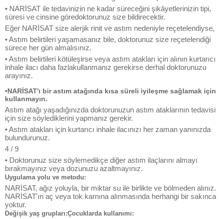
• NARİSAT ile tedavinizin ne kadar süreceğini şikâyetlerinizin tipi,
süresi ve cinsine göredoktorunuz size bildirecektir.
Eğer NARİSAT size alerjik rinit ve astım nedeniyle reçetelendiyse,
• Astım belirtileri yaşamasanız bile, doktorunuz size reçetelendiği
sürece her gün almalısınız.
• Astım belirtileri kötüleşirse veya astım atakları için alının kurtarıcı
inhale ilacı daha fazlakullanmanız gerekirse derhal doktorunuzu
arayınız.
•NARİSAT'ı bir astım atağında kısa süreli iyileşme sağlamak için
kullanmayın.
Astım atağı yaşadığınızda doktorunuzun astım ataklarının tedavisi
için size söylediklerini yapmanız gerekir.
• Astım atakları için kurtarıcı inhale ilacınızı her zaman yanınızda
bulundurunuz.
4 / 9
• Doktorunuz size söylemedikçe diğer astım ilaçlarını almayı
bırakmayınız veya dozunuzu azaltmayınız.
Uygulama yolu ve metodu:
NARİSAT, ağız yoluyla, bir miktar su ile birlikte ve bölmeden alınız.
NARİSAT'ın aç veya tok karnına alınmasında herhangi bir sakınca
yoktur.
Değişik yaş grupları:Çocuklarda kullanımı: