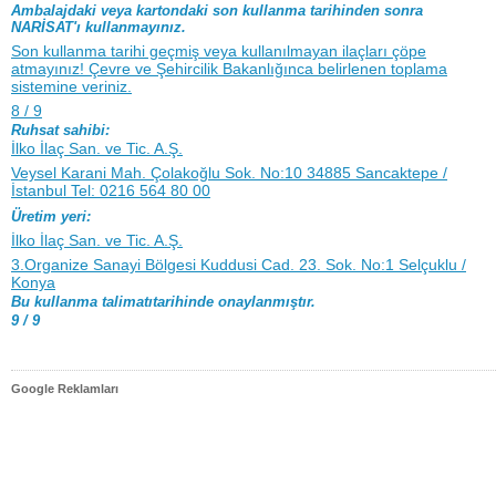
Ambalajdaki veya kartondaki son kullanma tarihinden sonra
NARİSAT'ı kullanmayınız.
Son kullanma tarihi geçmiş veya kullanılmayan ilaçları çöpe
atmayınız! Çevre ve Şehircilik Bakanlığınca belirlenen toplama
sistemine veriniz.
8 / 9
Ruhsat sahibi:
İlko İlaç San. ve Tic. A.Ş.
Veysel Karani Mah. Çolakoğlu Sok. No:10 34885 Sancaktepe /
İstanbul Tel: 0216 564 80 00
Üretim yeri:
İlko İlaç San. ve Tic. A.Ş.
3.Organize Sanayi Bölgesi Kuddusi Cad. 23. Sok. No:1 Selçuklu /
Konya
Bu kullanma talimatıtarihinde onaylanmıştır.
9 / 9
Google Reklamları