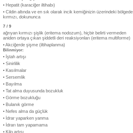
• Hepatit (karaciğer iltihabı)
• Cildin altında ve en sık olarak incik kemiğinizin üzerindeki bölgede
kırmızı, dokununca
7 / 9
ağrıyan kırmızı şişlik (eritema nodozum), hiçbir belirti vermeden
aniden ortaya çıkan şiddetli deri reaksiyonları (eritema multiforme)
• Akciğerde şişme (iltihaplanma)
Bilinmiyor:
• İştah artışı
• Sinirlilik
• Kasılmalar
• Sersemlik
• Bayılma
• Tat alma duyusunda bozukluk
• Görme bozukluğu
• Bulanık görme
• Nefes alma da güçlük
• İdrar yaparken yanma
• İdrarı tam yapamama
• Kilo artışı