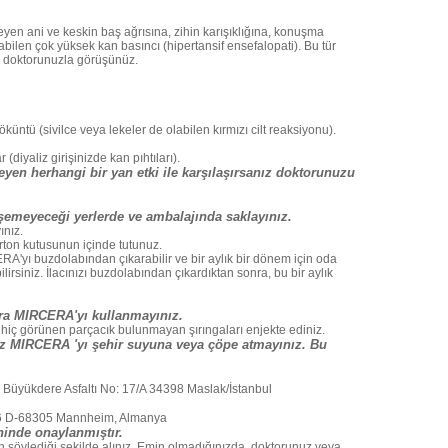
yen ani ve keskin baş ağrısına, zihin karışıklığına, konuşma
abilen çok yüksek kan basıncı (hipertansif ensefalopati). Bu tür
hal doktorunuzla görüşünüz.
üntü (sivilce veya lekeler de olabilen kırmızı cilt reaksiyonu).
diyaliz girişinizde kan pıhtıları).
en herhangi bir yan etki ile karşılaşırsanız doktorunuzu
emeyeceği yerlerde ve ambalajında saklayınız.
ınız.
arton kutusunun içinde tutunuz.
'yı buzdolabından çıkarabilir ve bir aylık bir dönem için oda
irsiniz. İlacınızı buzdolabından çıkardıktan sonra, bu bir aylık
ra MIRCERA'yı kullanmayınız.
ve hiç görünen parçacık bulunmayan şırıngaları enjekte ediniz.
z MIRCERA 'yı şehir suyuna veya çöpe atmayınız. Bu
 Büyükdere Asfaltı No: 17/A 34398 Maslak/İstanbul
6 D-68305 Mannheim, Almanya
hinde onaylanmıştır.
söylediği şekilde alınız. Emin olmadığınızda, doktorunuz veya