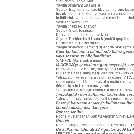
Sinir sistemi hastalıkları
Yaygın olmayan: Baş ağrısı
Seyrek: Baş ağrısına, özellikle de migrene benze
bozukluklarına, krizlere ve kasılmalara neden ol
belirtileriniz varsa lütfen tedavi olmak için der
Vasküler hastalıklar
Yaygın : Yüksek tansiyon.
Seyrek: Sıcak basması.
Deri ve deri altı doku hastalıkları
Seyrek: Deriden hafif kabarık (makülopapüler) dök
Cerrahi ve tıbbi prosedürler
Yaygın olmayan: Damar girişlerinde pıhtılaşmalar (
Eğer bu kullanma talimatında bahsi geçmey
veya eczacınızı bilgilendiriniz.
5. MIRCERA'nın saklanması
MIRCERA'yı çocukların göremeyeceği, eriş
Buzdolabında (2-8°C'de) saklayınız. Dondurmay
Kullanıma hazır şırıngayı ışıktan korumak için k
Yalnızca bir kereye mahsus olmak üzere, MIRCERA
sıcaklığında (25°C'den sıcak olmamalı) saklayabil
dönem içinde kullanmanız gerekir.
Son kullanma tarihiyle uyumlu olarak kullanınız.
Ambalajdaki son kullanma tarihinden son
Yalnızca berrak, renksiz ile hafif sarımsı arası 
Çevreyi korumak amacıyla kullanmadığını
konuda eczacınıza danışınız.
Ruhsat sahibi:
Roche Müstahzarları Sanayi Anonim Şirketi Eski
Üretici:
Roche Diagnostics GmbH Sandhoferstrasse 11
Bu kullanma talimatı 13 Ağustos 2009 tari
MIRCERA'yı her zaman tam olarak doktorunuzun 