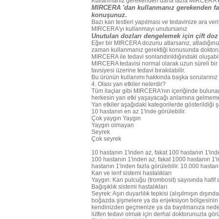
Kullanmanız gerekenden daha fazla MIRCERA k
MIRCERA 'dan kullanmanız gerekenden fazl
konuşunuz.
Bazı kan testleri yapılması ve tedavinize ara veri
MIRCERA'yı kullanmayı unutursanız
Unutulan dozları dengelemek için çift doz
Eğer bir MIRCERA dozunu atlarsanız, atladığınız
zaman kullanmanız gerektiği konusunda doktor
MIRCERA ile tedavi sonlandırıldığındaki oluşabil
MIRCERA tedavisi normal olarak uzun süreli bir 
tavsiyesi üzerine tedavi bırakılabilir.
Bu ürünün kullanımı hakkında başka sorularınız 
4. Olası yan etkiler nelerdir?
Tüm ilaçlar gibi MIRCERA'nın içeriğinde bulunan 
herkesin yan etki yaşayacağı anlamına gelmeme
Yan etkiler aşağıdaki kategorilerde gösterildiği ş
10 hastanın en az 1'inde görülebilir.
Çok yaygın Yaygın
Yaygın olmayan
Seyrek
Çok seyrek
10 hastanın 1'inden az, fakat 100 hastanın 1'inde
100 hastanın 1'inden az, fakat 1000 hastanın 1'i
hastanın 1'inden fazla görülebilir. 10.000 hastanı
Kan ve lenf sistemi hastalıkları
Yaygın: Kan pulcuğu (trombosit) sayısında hafif
Bağışıklık sistemi hastalıkları
Seyrek: Aşırı duyarlılık tepkisi (alışılmışın dışın
boğazda şişmelere ya da enjeksiyon bölgesinin 
kendinizden geçmenize ya da bayılmanıza neden o
lütfen tedavi olmak için derhal doktorunuzla gö