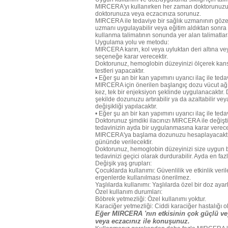
MIRCERA'yı kullanırken her zaman doktorunuzun
doktorunuza veya eczacınıza sorunuz.
MIRCERA ile tedaviye bir sağlık uzmanının gözet
uzmanı uygulayabilir veya eğitim aldıktan sonra
kullanma talimatının sonunda yer alan talimatlar
Uygulama yolu ve metodu:
MIRCERA karın, kol veya uyluktan deri altına vey
seçeneğe karar verecektir.
Doktorunuz, hemoglobin düzeyinizi ölçerek kansız
testleri yapacaktır.
• Eğer şu an bir kan yapımını uyarıcı ilaç ile te
MIRCERA için önerilen başlangıç dozu vücut ağırl
kez, tek bir enjeksiyon şeklinde uygulanacaktır
şekilde dozunuzu artırabilir ya da azaltabilir vey
değişikliği yapılacaktır.
• Eğer şu an bir kan yapımını uyarıcı ilaç ile ted
Doktorunuz şimdiki ilacınızı MIRCERA ile değişt
tedavinizin ayda bir uygulanmasına karar verece
MIRCERA'ya başlama dozunuzu hesaplayacaktır. 
gününde verilecektir.
Doktorunuz, hemoglobin düzeyinizi size uygun bi
tedavinizi geçici olarak durdurabilir. Ayda en fazl
Değişik yaş grupları:
Çocuklarda kullanımı: Güvenlilik ve etkinlik ve
ergenlerde kullanılması önerilmez.
Yaşlılarda kullanımı: Yaşlılarda özel bir doz ay
Özel kullanım durumları:
Böbrek yetmezliği: Özel kullanımı yoktur.
Karaciğer yetmezliği: Ciddi karaciğer hastalığı
Eğer MIRCERA 'nın etkisinin çok güçlü vey
veya eczacınız ile konuşunuz.