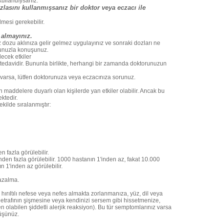
ullandıysanız:
asını kullanmışsanız bir doktor veya eczacı ile
lmesi gerekebilir.
 almayınız.
 dozu aklınıza gelir gelmez uygulayınız ve sonraki dozları ne
unuzla konuşunuz.
ecek etkiler
tedavidir. Bununla birlikte, herhangi bir zamanda doktorunuzun
varsa, lütfen doktorunuza veya eczacınıza sorunuz.
maddelere duyarlı olan kişilerde yan etkiler olabilir. Ancak bu
ktedir.
ekilde sıralanmıştır:
n fazla görülebilir.
nden fazla görülebilir. 1000 hastanın 1'inden az, fakat 10.000
n 1'inden az görülebilir.
 azalma.
da hırıltılı nefese veya nefes almakta zorlanmanıza, yüz, dil veya
etrafının şişmesine veya kendinizi sersem gibi hissetmenize,
labilen şiddetli alerjik reaksiyon). Bu tür semptomlarınız varsa
rüşünüz.