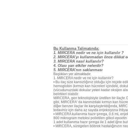
Bu Kullanma Talimatında:
1. MIRCERA nedir ve ne için kullanılır ?
2. MIRCERA'yı kullanmadan önce dikkat e
3. MIRCERA nasıl kullanılır?
4. Olası yan etkiler nelerdir?
5. MIRCERA'nın saklanması
Başlıkları yer almaktadır.
1. MIRCERA nedir ve ne için kullanılır?
• Bu ilaç size kansızlığınız olduğu için reçete ed
hemoglobin (kırmızı kan hücreleri içindeki, dok
(vücudunuzdaki dokular yeteri kadar oksijen alamay
belirtileri olabilir.
MIRCERA, gen teknolojisiyle üretilen bir ilaçtı
gibi, MIRCERA' da kanınızdaki kırmızı kan hücres
diğer benzer ilaçlar ile karşılaştırıldığında, 
tedaviniz için daha az sayıda enjeksiyona ihtiya
• MIRCERA kullanıma hazır şırınga, 0.6 mL enjek
800 mikrogram metoksi polietilen glikol-epoetin be
1 adet kullanıma hazır şırınga ile 1 adet iğne bul
• MIRCERA, süregelen böbrek hastalığınızın neden