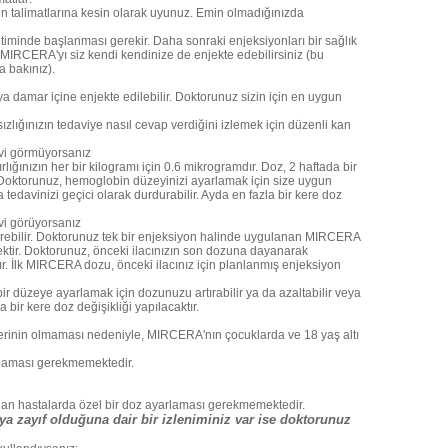
 talimatlarına kesin olarak uyunuz. Emin olmadığınızda
iminde başlanması gerekir. Daha sonraki enjeksiyonları bir sağlık
 MIRCERA'yı siz kendi kendinize de enjekte edebilirsiniz (bu
a bakınız).
a damar içine enjekte edilebilir. Doktorunuz sizin için en uygun
lığınızın tedaviye nasıl cevap verdiğini izlemek için düzenli kan
davi görmüyorsanız
ığınızın her bir kilogramı için 0.6 mikrogramdır. Doz, 2 haftada bir
. Doktorunuz, hemoglobin düzeyinizi ayarlamak için size uygun
a tedavinizi geçici olarak durdurabilir. Ayda en fazla bir kere doz
avi görüyorsanız
irebilir. Doktorunuz tek bir enjeksiyon halinde uygulanan MIRCERA
ktir. Doktorunuz, önceki ilacınızın son dozuna dayanarak
İlk MIRCERA dozu, önceki ilacınız için planlanmış enjeksiyon
r düzeye ayarlamak için dozunuzu artırabilir ya da azaltabilir veya
a bir kere doz değişikliği yapılacaktır.
rilerinin olmaması nedeniyle, MIRCERA'nın çocuklarda ve 18 yaş altı
arlaması gerekmemektedir.
 olan hastalarda özel bir doz ayarlaması gerekmemektedir.
a zayıf olduğuna dair bir izleniminiz var ise doktorunuz