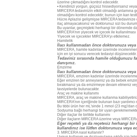
üzerine çıkmadığını kontrol edecektir.
• Kendinizi yorgun, güçsüz hissediyorsanız veya 
MIRCERA tedavinizin etkili olmadığı anlamına ge
olmadığını kontrol edecektir; bunun için kan testle
Hücre Aplazisi gelişmişse MIRCERA tedavinize 
ilaç almayacaksınız ve doktorunuz sizi bu durum 
Bu uyarılar, geçmişteki herhangi bir dönemde dah
MIRCERA'nın yiyecek ve içecek ile kullanılması
Yiyecek ve içecekler MIRCERA'yı etkilemez.
Hamilelik
İlacı kullanmadan önce doktorunuza veya 
MIRCERA, hamile kadınlar üzerinde incelenmemişt
için en iyi sonucu verecek tedaviyi düşünecektir.
Tedaviniz sırasında hamile olduğunuzu f
danışınız.
Emzirme
İlacı kullanmadan önce doktorunuza veya 
MIRCERA, emziren kadınlar üzerinde incelenmem
Eğer emziren bir anneyseniz ya da bebek emzir
bırakmanız ya da emzirmeye devam etmeniz vey
tavsiyelerde bulunacaktır.
Araç ve makine kullanımı
MIRCERA, araç ve makine kullanma kabiliyetiniz
MIRCERA'nın içeriğinde bulunan bazı yardımcı 
Bu tıbbi ürün her mL'sinde 1 mmol (23 mg)'dan 
Sodyuma bağlı herhangi bir uyarı gerekmemekte
Diğer ilaçlar ile birlikte kullanımı
Diğer ilaçların MIRCERA üzerine veya MIRCERA'nın
Eğer reçeteli ya da reçetesiz herhangi bir
kullandınız ise lütfen doktorunuza veya ec
3. MIRCERA nasıl kullanılır?
Uygun kullanım ve doz/uygulama sıklığı için tali