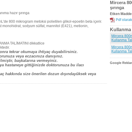
Mircera 80
şırınga
nıma hazır şırınga
Etken Madde
Pdf olarak
mL'de 800 mikrogram metoksi polietilen glikol-epoetin beta içerir.
t monohidrat, sodyum sülfat, mannitol (E421), metionin,
Kullanma t
Mircera 800m
Kullanma Tal
ANMA TALİMATINI dikkatlice
Mircera 800m
ktedir.
Kullanma Tal
onra tekrar okumaya ihtiyaç duyabilirsiniz.
ktorunuza veya eczacınıza danışınız.
dilmiştir, başkalarına vermeyiniz.
Google Reklam
eya hastaneye gittiğinizde doktorunuza bu ilacı
İlaç hakkında size önerilen dozun dışındayüksek veya