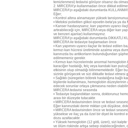
temizlenmesi) tedavisi görüyor olsanız da olmasan
2. MIRCERA'yı kullanmadan önce dikkat edilmes
MIRCERA'yı aşağıdaki durumlarda KULLANMA
Eğer;
• Kontrol altına alınamayan yüksek tansiyonunuz
• Metoksi polietilen glikol epoetin-beta'ya ya da
• Kanser hastasıysanız, kan yapımını uyarıcı ilaç
artırabileceği için, MIRCERA veya diğer kan yapım
ve benzeri ajanlar) kullanmayınız.
MIRCERA'yı aşağıdaki durumlarda DİKKATLİ 
MIRCERA ile tedaviye başlamadan önce
• Kan yapımını uyarıcı ilaçlar ile tedavi edilen b
kırmızı kan hücresi üretiminde azalma veya durm
kanınızda bu antikorların bulunduğundan şüphe
edilmemeniz gerekir.
• Kırmızı kan hücrelerinde anormal hemoglobin bu
karaciğer hastalığı, felç veya kandaki kan pulcu
etkisinin olup olmadığı bilinmemektedir. Eğer b
sizinle görüşecek ve sizi dikkatle tedavi etmesi 
• Sağlıklı (süregelen böbrek hastalığına bağlı k
kişilerde kullanılması, hemoglobin düzeylerinin
edecek sorunlar ortaya çıkmasına neden olabilir
MIRCERA tedavisi sırasında
• Tedaviye başlandıktan sonra, doktorunuz hemog
arası bir düzeyde tutacaktır.
• MIRCERA tedavisinden önce ve tedavi sırasında
Eğer kanınızdaki demir miktarı çok düşükse, dokt
• MIRCERA tedavisinden önce ve tedavi sırasınd
yüksekse ve ilaç ya da özel bir diyet ile kontr
dozu azaltacaktır.
• Yüksek hemoglobin (12 g/dL üzeri), sizi kalp
ve ölüm riskinde artışa sebep olabileceğinden, 