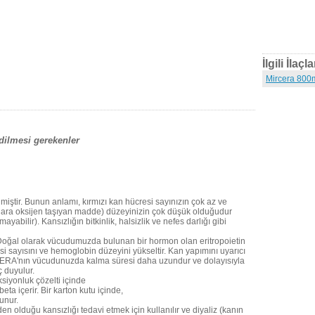
İlgili İlaçla
Mircera 800m
dilmesi gerekenler
ilmiştir. Bunun anlamı, kırmızı kan hücresi sayınızın çok az ve
ulara oksijen taşıyan madde) düzeyinizin çok düşük olduğudur
abilir). Kansızlığın bitkinlik, halsizlik ve nefes darlığı gibi
r. Doğal olarak vücudumuzda bulunan bir hormon olan eritropoietin
i sayısını ve hemoglobin düzeyini yükseltir. Kan yapımını uyarıcı
MIRCERA'nın vücudunuzda kalma süresi daha uzundur ve dolayısıyla
ç duyulur.
siyonluk çözelti içinde
ta içerir. Bir karton kutu içinde,
unur.
 olduğu kansızlığı tedavi etmek için kullanılır ve diyaliz (kanın