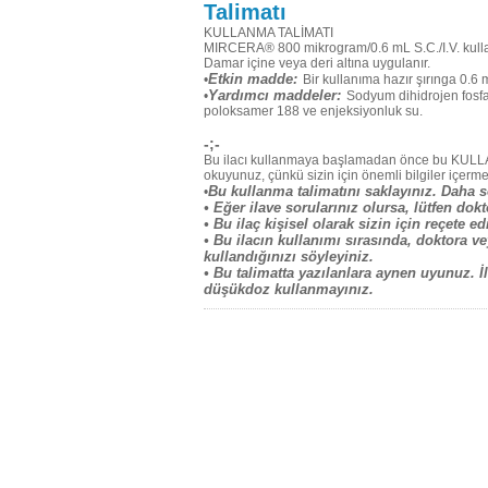
Talimatı
KULLANMA TALİMATI
MIRCERA® 800 mikrogram/0.6 mL S.C./I.V. kulla
Damar içine veya deri altına uygulanır.
Etkin madde:
•
Bir kullanıma hazır şırınga 0.6 
Yardımcı maddeler:
•
Sodyum dihidrojen fosfa
poloksamer 188 ve enjeksiyonluk su.
-;-
Bu ilacı kullanmaya başlamadan önce bu KULL
okuyunuz, çünkü sizin için önemli bilgiler içerme
Bu kullanma talimatını saklayınız. Daha s
•
• Eğer ilave sorularınız olursa, lütfen do
• Bu ilaç kişisel olarak sizin için reçete e
• Bu ilacın kullanımı sırasında, doktora v
kullandığınızı söyleyiniz.
• Bu talimatta yazılanlara aynen uyunuz. 
düşükdoz kullanmayınız.