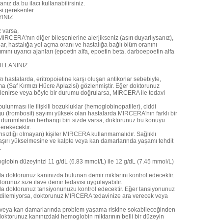
ız da bu ilacı kullanabilirsiniz.
i gerekenler
YINIZ
 varsa,
 MIRCERA'nın diğer bileşenlerine alerjikseniz (aşırı duyarlıysanız),
lar, hastalığa yol açma oranı ve hastalığa bağlı ölüm oranını
ını uyarıcı ajanları (epoetin alfa, epoetin beta, darboepoetin alfa
KULLANINIZ
azı hastalarda, eritropoietine karşı oluşan antikorlar sebebiyle,
a (Saf Kırmızı Hücre Aplazisi) gözlenmiştir. Eğer doktorunuz
lenirse veya böyle bir durumu doğrularsa, MIRCERA ile tedavi
lunması ile ilişkili bozukluklar (hemoglobinopatiler), ciddi
ğu (trombosit) sayımı yüksek olan hastalarda MIRCERA'nın farklı bir
u durumlardan herhangi biri sizde varsa, doktorunuz bu konuyu
gerekecektir.
ansızlığı olmayan) kişiler MIRCERA kullanmamalıdır. Sağlıklı
 aşırı yükselmesine ve kalpte veya kan damarlarında yaşamı tehdit
.
lobin düzeyinizi 11 g/dL (6.83 mmol/L) ile 12 g/dL (7.45 mmol/L)
 doktorunuz kanınızda bulunan demir miktarını kontrol edecektir.
orunuz size ilave demir tedavisi uygulayabilir.
a doktorunuz tansiyonunuzu kontrol edecektir. Eğer tansiyonunuz
ol edilemiyorsa, doktorunuz MIRCERA tedavinize ara verecek veya
te veya kan damarlarında problem yaşama riskine sokabileceğinden
doktorunuz kanınızdaki hemoglobin miktarının belli bir düzeyin