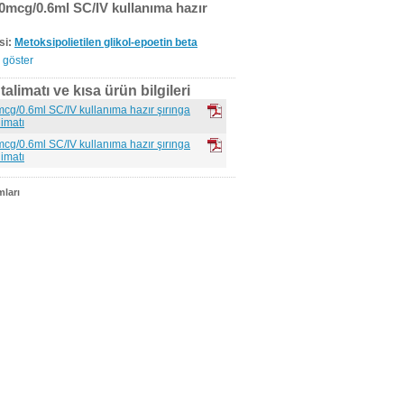
0mcg/0.6ml SC/IV kullanıma hazır
si:
Metoksipolietilen glikol-epoetin beta
 göster
alimatı ve kısa ürün bilgileri
cg/0.6ml SC/IV kullanıma hazır şırınga
imatı
cg/0.6ml SC/IV kullanıma hazır şırınga
imatı
ları