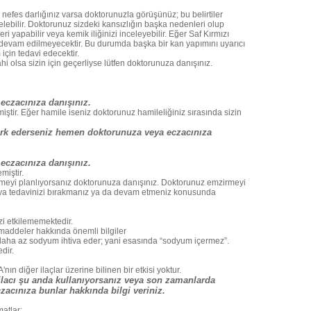
nefes darlığınız varsa doktorunuzla görüşünüz; bu belirtiler
lebilir. Doktorunuz sizdeki kansızlığın başka nedenleri olup
ri yapabilir veya kemik iliğinizi inceleyebilir. Eğer Saf Kırmızı
devam edilmeyecektir. Bu durumda başka bir kan yapımını uyarıcı
için tedavi edecektir.
i olsa sizin için geçerliyse lütfen doktorunuza danışınız.
eczacınıza danışınız.
ir. Eğer hamile iseniz doktorunuz hamileliğiniz sırasında sizin
ark ederseniz hemen doktorunuza veya eczacınıza
eczacınıza danışınız.
iştir.
meyi planlıyorsanız doktorunuza danışınız. Doktorunuz emzirmeyi
a tedavinizi bırakmanız ya da devam etmeniz konusunda
i etkilememektedir.
maddeler hakkında önemli bilgiler
daha az sodyum ihtiva eder; yani esasında “sodyum içermez”.
dir.
 diğer ilaçlar üzerine bilinen bir etkisi yoktur.
 ilacı şu anda kullanıyorsanız veya son zamanlarda
zacınıza bunlar hakkında bilgi veriniz.
matlar: