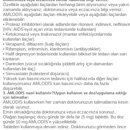
Özellikle aşağıdaki ilaçlardan herhangi birini alıyorsanız veya yakın
zamanda aldıysanız; doktorunuza veya eczacınıza bilgi veriniz:
AMLODİS aşağıdaki ilaçları etkileyebilir veya aşağıdaki ilaçlardan
etkilenebilir:
• Proteaz inhibitörleri olarak adlandırılan ritonavir, indinavir, nelfinavir
(HIV, AIDS'eyol açan virüs tedavisinde kullanılan)
• Ketokonazol veya itrakonazol (mantar enfeksiyonlarında
kullanılan ilaçlar)
• Verapamil, diltiazem (kalp ilaçları)
• Rifampisin, eritromisin, klaritromisin (antibiyotikler)
• Hafif depresyon tedavisinde kullanılan bitkisel bir tedavi olan sarı
kantaron
• Dantrolen (vücut sıcaklığında şiddetli artış için damardan
kullanılan bir ilaç)
• Simvastatin (kolesterol düşürücü)
Yüksek kan basıncınızın tedavisi için halihazırda diğer ilaçları
kullanıyorsanız AMLODİS kan basıncınızı daha da fazla
düşürebilir.
3. AMLODİS nasıl kullanılır?Uygun kullanım ve doz/uygulama sıklığı
için talimatlar:
AMLODİS kullanırken her zaman doktorunuzun talimatlarına kesin
olarak uyunuz.
Emin olmadığınızda doktorunuza veya eczacınıza sorunuz.
Olağan başlangıç dozu günde bir defa bir (5 mg) tablettir. Bu doz
günde 10 mg AMLODİS'e yükseltilebilir.
Tabletleri kullanmaya devam ediniz. Doktorunuzu görmeden önce