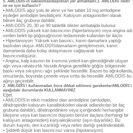
5. AMLODİS'in saklanmasıBaşlıkları yer almaktadır.1. AMLODİS nedir
ve ne için kullanılır?
• AMLODİS ağız yolu ile alınır ve her tablet 10 mg amlodipine
eşdeğer amlodipin besilatiçerir. Kalsiyum antagonistleri olarak
bilinen ilaç grubuna dahildir.
• AMLODİS 20, 30 ve 90 tabletlik blister ambalajda bulunur.
• AMLODİS yüksek kan basıncının (hipertansiyon) veya angina adı
verilen belirli tip göğüsağrısının tedavisinde kullanılan bir ilaçtır.
• Hipertansiyon: Yüksek kan basıncı, kanın damarlara yaptığı
baskıdan oluşur. AMLODİSdamarların genişlemesini, kanın
damarlarda daha kolay dolaşmasını sağlayarak kan
basıncınıdüşürür.
• Angina, kalp kasının bir kısmına yeterli kan gitmediğinde oluşan
ağrı veya rahatsızlık hissidir.Angina genellikle göğüs bölgesinde
baskı veya sıkıştırıcı ağrı şeklinde hissedilir. Bazen bu ağrıkollarda,
omuzlarda, boyunda çenede veya sırtta da hissedilir. AMLODİS bu
ağrıyı geçirebilir.
2. AMLODİS'i kullanmadan önce dikkat edilmesi gerekenlerAMLODİS'i
aşağıdaki durumlarda KULLANMAYINIZ
Eğer,
• AMLODİS'in etkin maddesi olan amlodipine (amlodipin,
dihidropiridin kalsiyum kanalblokörleri olarak adlandırılan bir ilaç
grubuna dahildir), dihidropridinlere veya içeriğindeki herhangibir
bileşene veya kan basıncını düşüren benzer ilaçlara (herhangi bir
kalsiyum antagonistleri) karşıalerjikseniz (aşın duyarlılık). Bu
durum kaşıntı, deri kızarıklığı veya nefes darlığı şeklindeolabilir.
• Şiddetli düşük kan basıncınız varsa (hipotansiyon)