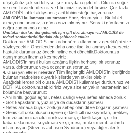
düşüşünüz çok şiddetliyse, şok meydana gelebilir. Cildinizi soğuk
ve nemlihissedebilirsiniz ve bilincinizi kaybedebilirsiniz. Çok fazla
AMLODİS tablet aldıysanız; acil tıbbidesteğe başvurunuz.
Endişelenmeyiniz. Bir tablet
AMLODİS'i kullanmayı unutursanız
almayı unutursanız, o gün o dozu almayınız. Sonraki gün ilacınızı
doğru zamanında alınız.
Unutulan dozları dengelemek için çift doz almayınız.AMLODİS ile
tedavi sonlandırıldığındaki oluşabilecek etkiler
Doktorunuz AMLODİS'i ne kadar süre kullanmanız gerektiğini size
söyleyecektir. Önerilenden daha önce ilacı kullanmayı keserseniz,
hastalık durumunuz önceki haline geri dönebilir.Doktorunuza
danışmadan ilacınızı kesmeyiniz.
AMLODİS'in nasıl kullanılacağına ilişkin herhangi bir sorunuz
varsa, doktorunuz veya eczacınıza sorunuz.
Tüm ilaçlar gibi AMLODİS'in içeriğinde
4. Olası yan etkiler nelerdir?
bulunan maddelere duyarlı kişilerde yan etkiler olabilir.
Aşağıdakilerden biri olursa, AMLODİS'i kullanmayı durdurunuz ve
DERHAL doktorunuzabildiriniz veya size en yakın hastanenin acil
bölümüne başvurunuz:
• Ani hırıltı, göğüs ağrısı, nefes darlığı veya nefes almada zorluk
• Göz kapaklarının, yüzün ya da dudakların şişmesi
• Nefes almada büyük zorluğa sebep olan dil ve boğazın şişmesi
• Geniş cilt döküntüsünü içeren şiddetli cilt reaksiyonları, üretiker,
tüm vücudunuzda cildinizinkızarması, şiddetli kaşıntı, cildin
kabarcıklanması, soyulması ve şişmesi, muközmembranlarda
inflamasyon (Stevens Johnson Syndrome) veya diğer alerjik
reaksiyonlar