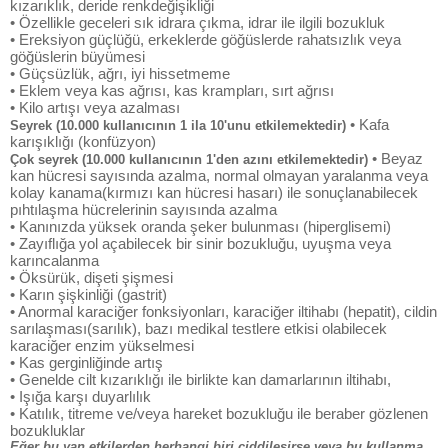
kızarıklık, deride renkdeğişikliği
• Özellikle geceleri sık idrara çıkma, idrar ile ilgili bozukluk
• Ereksiyon güçlüğü, erkeklerde göğüslerde rahatsızlık veya
göğüslerin büyümesi
• Güçsüzlük, ağrı, iyi hissetmeme
• Eklem veya kas ağrısı, kas krampları, sırt ağrısı
• Kilo artışı veya azalması
• Kafa
Seyrek (10.000 kullanıcının 1 ila 10'unu etkilemektedir)
karışıklığı (konfüzyon)
• Beyaz
Çok seyrek (10.000 kullanıcının 1'den azını etkilemektedir)
kan hücresi sayısında azalma, normal olmayan yaralanma veya
kolay kanama(kırmızı kan hücresi hasarı) ile sonuçlanabilecek
pıhtılaşma hücrelerinin sayısında azalma
• Kanınızda yüksek oranda şeker bulunması (hiperglisemi)
• Zayıflığa yol açabilecek bir sinir bozukluğu, uyuşma veya
karıncalanma
• Öksürük, dişeti şişmesi
• Karın şişkinliği (gastrit)
• Anormal karaciğer fonksiyonları, karaciğer iltihabı (hepatit), cildin
sarılaşması(sarılık), bazı medikal testlere etkisi olabilecek
karaciğer enzim yükselmesi
• Kas gerginliğinde artış
• Genelde cilt kızarıklığı ile birlikte kan damarlarının iltihabı,
• Işığa karşı duyarlılık
• Katılık, titreme ve/veya hareket bozukluğu ile beraber gözlenen
bozukluklar
Eğer bu yan etkilerden herhangi biri ciddileşirse veya bu kullanma