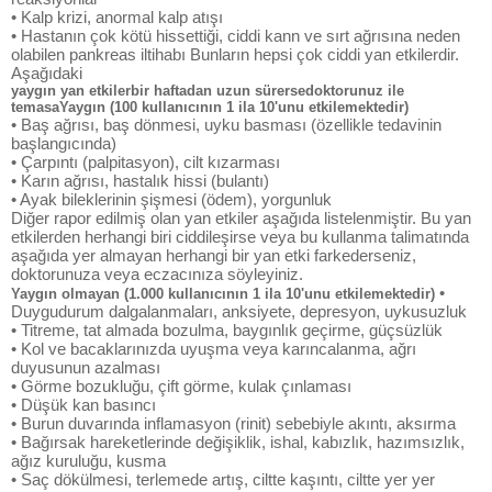
• Kalp krizi, anormal kalp atışı
• Hastanın çok kötü hissettiği, ciddi kann ve sırt ağrısına neden
olabilen pankreas iltihabı Bunların hepsi çok ciddi yan etkilerdir.
Aşağıdaki
yaygın yan etkilerbir haftadan uzun sürersedoktorunuz ile
temasaYaygın (100 kullanıcının 1 ila 10'unu etkilemektedir)
• Baş ağrısı, baş dönmesi, uyku basması (özellikle tedavinin
başlangıcında)
• Çarpıntı (palpitasyon), cilt kızarması
• Karın ağrısı, hastalık hissi (bulantı)
• Ayak bileklerinin şişmesi (ödem), yorgunluk
Diğer rapor edilmiş olan yan etkiler aşağıda listelenmiştir. Bu yan
etkilerden herhangi biri ciddileşirse veya bu kullanma talimatında
aşağıda yer almayan herhangi bir yan etki farkederseniz,
doktorunuza veya eczacınıza söyleyiniz.
•
Yaygın olmayan (1.000 kullanıcının 1 ila 10'unu etkilemektedir)
Duygudurum dalgalanmaları, anksiyete, depresyon, uykusuzluk
• Titreme, tat almada bozulma, baygınlık geçirme, güçsüzlük
• Kol ve bacaklarınızda uyuşma veya karıncalanma, ağrı
duyusunun azalması
• Görme bozukluğu, çift görme, kulak çınlaması
• Düşük kan basıncı
• Burun duvarında inflamasyon (rinit) sebebiyle akıntı, aksırma
• Bağırsak hareketlerinde değişiklik, ishal, kabızlık, hazımsızlık,
ağız kuruluğu, kusma
• Saç dökülmesi, terlemede artış, ciltte kaşıntı, ciltte yer yer