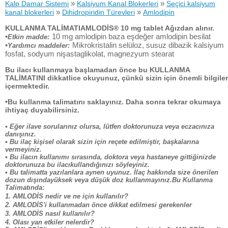
»
»
Kalp Damar Sistemi
Kalsiyum Kanal Blokerleri
Seçici kalsiyum
»
»
kanal blokerleri
Dihidropiridin Türevleri
Amlodipin
KULLANMA TALİMATIAMLODİS® 10 mg tablet Ağızdan alınır.
•
10 mg amlodipin baza eşdeğer amlodipin besilat
Etkin madde:
•
Mikrokristalin selüloz, susuz dibazik kalsiyum
Yardımcı maddeler:
fosfat, sodyum nişastaglikolat, magnezyum stearat
Bu ilacı kullanmaya başlamadan önce bu KULLANMA
TALİMATINI dikkatlice okuyunuz, çünkü sizin için önemli bilgiler
içermektedir.
•Bu kullanma talimatını saklayınız. Daha sonra tekrar okumaya
ihtiyaç duyabilirsiniz.
• Eğer ilave sorularınız olursa, lütfen doktorunuza veya eczacınıza
danışınız.
• Bu ilaç kişisel olarak sizin için reçete edilmiştir, başkalarına
vermeyiniz.
• Bu ilacın kullanımı sırasında, doktora veya hastaneye gittiğinizde
doktorunuza bu ilacıkullandığınızı söyleyiniz.
• Bu talimatta yazılanlara aynen uyunuz. İlaç hakkında size önerilen
dozun dışındayüksek veya düşük doz kullanmayınız.Bu Kullanma
Talimatında:
1. AMLODİS nedir ve ne için kullanılır?
2. AMLODİS'i kullanmadan önce dikkat edilmesi gerekenler
3. AMLODİS nasıl kullanılır?
4. Olası yan etkiler nelerdir?