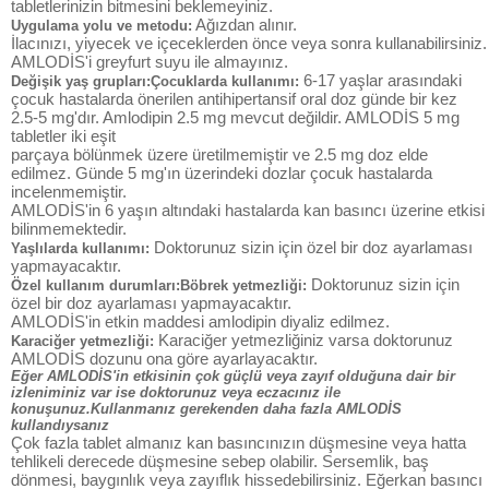
tabletlerinizin bitmesini beklemeyiniz.
Ağızdan alınır.
Uygulama yolu ve metodu:
İlacınızı, yiyecek ve içeceklerden önce veya sonra kullanabilirsiniz.
AMLODİS'i greyfurt suyu ile almayınız.
6-17 yaşlar arasındaki
Değişik yaş grupları:Çocuklarda kullanımı:
çocuk hastalarda önerilen antihipertansif oral doz günde bir kez
2.5-5 mg'dır. Amlodipin 2.5 mg mevcut değildir. AMLODİS 5 mg
tabletler iki eşit
parçaya bölünmek üzere üretilmemiştir ve 2.5 mg doz elde
edilmez. Günde 5 mg'ın üzerindeki dozlar çocuk hastalarda
incelenmemiştir.
AMLODİS'in 6 yaşın altındaki hastalarda kan basıncı üzerine etkisi
bilinmemektedir.
Doktorunuz sizin için özel bir doz ayarlaması
Yaşlılarda kullanımı:
yapmayacaktır.
Doktorunuz sizin için
Özel kullanım durumları:Böbrek yetmezliği:
özel bir doz ayarlaması yapmayacaktır.
AMLODİS'in etkin maddesi amlodipin diyaliz edilmez.
Karaciğer yetmezliğiniz varsa doktorunuz
Karaciğer yetmezliği:
AMLODİS dozunu ona göre ayarlayacaktır.
Eğer AMLODİS'in etkisinin çok güçlü veya zayıf olduğuna dair bir
izleniminiz var ise doktorunuz veya eczacınız ile
konuşunuz.Kullanmanız gerekenden daha fazla AMLODİS
kullandıysanız
Çok fazla tablet almanız kan basıncınızın düşmesine veya hatta
tehlikeli derecede düşmesine sebep olabilir. Sersemlik, baş
dönmesi, baygınlık veya zayıflık hissedebilirsiniz. Eğerkan basıncı