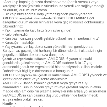
• Aort kalp kapakçığınızda daralma varsa (aortik stenoz) veya
kardiyojenik şok(kalbinizin vücudunuza yeterli kan sağlayamadığı
bir durum) durumunuz varsa
• Bir kalp krizi sonrası kalp yetmezliğinden yakınıyorsanız
Eğer
AMLODİS'i aşağıdaki durumlarda DİKKATLİ KULLANINIZ
aşağıdaki durumlardan biri varsa veya geçirdiyseniz doktorunuzu
bilgilendiriniz:
• Yakın zamanda kalp krizi (son aylar içinde)
• Kalp yetmezliği
• Kan basıncınızın şiddetli şekilde yükselmesi (hipertansif kriz)
• Karaciğer hastalığı
• Yaşlıysanız ve ilaç dozunuzun yükseltilmesi gerekiyorsa
Bu uyarılar, geçmişteki herhangi bir dönemde dahi olsa sizin için
geçerliyse lütfen doktorunuza danışınız.
AMLODİS, 6 yaşın altındaki
Çocuk ve ergenlerde kullanım:
çocuklarda çalışılmamıştır. AMLODİS sadece 6 ila 17 yaş
arasındaki çocuk ve ergenlerdeki hipertansiyonda kullanılmalıdır.
Dahadetaylı bilgi için doktorunuzla konuşunuz.
AMLODİS'i yiyecek ve
AMLODİS'in yiyecek ve içecek ile kullanılması
içeceklerden önce veya sonra alabilirsiniz.
AMLODİS kullanan insanlar, greyfurt veya greyfurt suyu
almamalıdır. Bunun nedeni greyfurt veya greyfurt suyunun etkin
madde olan amlodipinin plazma seviyelerinde artışa yol açabilmesi
veAMLODİS'in kan basıncı düşürücü etkilerinde beklenmedik
artışa neden olabilmesidir.
Hamilelik