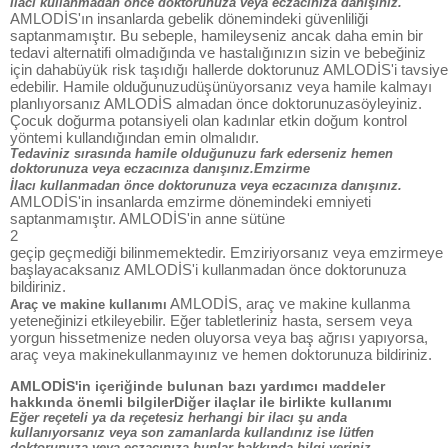
İlacı kullanmadan önce doktorunuza veya eczacınıza danışınız.
AMLODİS'ın insanlarda gebelik dönemindeki güvenliliği
saptanmamıştır. Bu sebeple, hamileyseniz ancak daha emin bir
tedavi alternatifi olmadığında ve hastalığınızın sizin ve bebeğiniz
için dahabüyük risk taşıdığı hallerde doktorunuz AMLODİS'i tavsiye
edebilir. Hamile olduğunuzudüşünüyorsanız veya hamile kalmayı
planlıyorsanız AMLODİS almadan önce doktorunuzasöyleyiniz.
Çocuk doğurma potansiyeli olan kadınlar etkin doğum kontrol
yöntemi kullandığından emin olmalıdır.
Tedaviniz sırasında hamile olduğunuzu fark ederseniz hemen
doktorunuza veya eczacınıza danışınız.Emzirme
İlacı kullanmadan önce doktorunuza veya eczacınıza danışınız.
AMLODİS'in insanlarda emzirme dönemindeki emniyeti
saptanmamıştır. AMLODİS'in anne sütüne
2
geçip geçmediği bilinmemektedir. Emziriyorsanız veya emzirmeye
başlayacaksanız AMLODİS'i kullanmadan önce doktorunuza
bildiriniz.
AMLODİS, araç ve makine kullanma
Araç ve makine kullanımı
yeteneğinizi etkileyebilir. Eğer tabletleriniz hasta, sersem veya
yorgun hissetmenize neden oluyorsa veya baş ağrısı yapıyorsa,
araç veya makinekullanmayınız ve hemen doktorunuza bildiriniz.
AMLODİS'in içeriğinde bulunan bazı yardımcı maddeler
hakkında önemli bilgilerDiğer ilaçlar ile birlikte kullanımı
Eğer reçeteli ya da reçetesiz herhangi bir ilacı şu anda
kullanıyorsanız veya son zamanlarda kullandınız ise lütfen
doktorunuza veya eczacınıza bunlar hakkında bilgi veriniz.