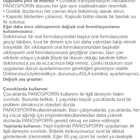
• Özellikle transplantasyon hastalarının
Uygulama yolu ve metodu:
PANOSPORİN dozunu her gün aynı saattealmaları önemlidir.
• Günlük dozlarınızı her zaman ikiye bölünmüş olarak alınız.
• Kapsülü blisterden çıkarınız. Kapsülü bütün olarak bir bardak su
ile yutunuz.
Eğer daha önce siklosporinin değişik oral formülasyonlarmı
kullanmışsanız:
Doktorunuz bir oral formülasyondan başka oral formülasyona
geçişi takiben, kısa bir dönem için sizi daha yakından takip etmek
isteyebilir. Bir siklosporin oral formülasyonundan başkabir
siklosporin oral formülasyonuna geçtiğiniz zaman, bazı yan
etkilerle ortaya çıkabilir.Böyle bir durum olduğu takdirde lütfen
doktorunuza ya da eczacınıza bilgi veriniz, çünkü budurum size
uygulanan dozun ayarlanmasının gerektiğini gösteriyor olabilir.
Doktorunuzsöylemedikçe, dozunuzu ASLA kendiniz ayarlamayınız.
Değişik yaş grupları:
Çocuklarda kullanım:
Çocuklarda PANOSPORİN kullanımı ile ilgili deneyim halen
sınırlıdır. Bununla birlikte, 1 yaşından büyük çocuklarda özel bir
problem olmaksızın standart dozda
PANOSPORİNkullanılmaktadır. Bazı çalışmalarda, çocuklarda, her
kg vücut ağırlığı için erişkinlerdekullanılandan daha yüksek
dozlarda PANOSPORİN gerekli olmuş ve tolere edilmiştir.
Yaşlı kişilerde PANOSPORİN uygulaması ile
Yaşlılarda kullanım:
ilgili deneyim sınırlıdır. Böbrek fonksiyonunuz özel bir dikkat
gösterilerek izlenmelidir. Eğer 65 yaş üzeri bir sedef ya daatopik