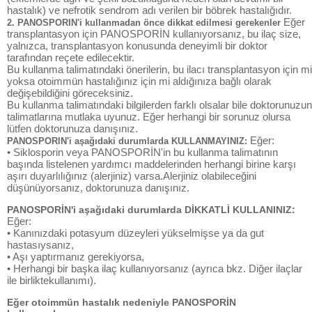
hastalık) ve nefrotik sendrom adı verilen bir böbrek hastalığıdır.
Eğer
2. PANOSPORIN'i kullanmadan önce dikkat edilmesi gerekenler
transplantasyon için PANOSPORİN kullanıyorsanız, bu ilaç size,
yalnızca, transplantasyon konusunda deneyimli bir doktor
tarafından reçete edilecektir.
Bu kullanma talimatındaki önerilerin, bu ilacı transplantasyon için mi
yoksa otoimmün hastalığınız için mi aldığınıza bağlı olarak
değişebildiğini göreceksiniz.
Bu kullanma talimatındaki bilgilerden farklı olsalar bile doktorunuzun
talimatlarına mutlaka uyunuz. Eğer herhangi bir sorunuz olursa
lütfen doktorunuza danışınız.
Eğer:
PANOSPORlN'i aşağıdaki durumlarda KULLANMAYINIZ:
• Siklosporin veya PANOSPORİN'in bu kullanma talimatının
başında listelenen yardımcı maddelerinden herhangi birine karşı
aşırı duyarlılığınız (alerjiniz) varsa.Alerjiniz olabileceğini
düşünüyorsanız, doktorunuza danışınız.
PANOSPORİN'i aşağıdaki durumlarda DİKKATLİ KULLANINIZ:
Eğer:
• Kanınızdaki potasyum düzeyleri yükselmişse ya da gut
hastasıysanız,
• Aşı yaptırmanız gerekiyorsa,
• Herhangi bir başka ilaç kullanıyorsanız (ayrıca bkz. Diğer ilaçlar
ile birliktekullanımı).
Eğer otoimmün hastalık nedeniyle PANOSPORİN