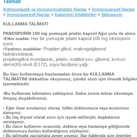
Talimatı
»
Antineoplastik ve İmmünomodülatör Ajanlar
İmmünsupresif Ajanlar
»
»
»
İmmünsupresif Ajanlar
Kalsinörin İnhibitörleri
Siklosporin
KULLANMA TALİMATI
PANOSPORİN 100 mg yumuşak jelatin kapsül Ağız yolu ile alınır.
•
Her bir yumuşak jelatin kapsül 100 mg siklosporin
Etkin madde:
içerir.
•
Propilen glikol, makrogolgliserol
Yardımcı maddeler:
hidroksistearat,
propilenglikol monolaurat., jelatin, maltitol-sıvı, gliserol, kırmızı
demir(III)-oksit (E172), soya fasülyesi yağı.
Bu ilacı kullanmaya başlamadan önce bu KULLANMA
TALİMATINI dikkatlice okuyunuz, çünkü sizin için önemli bilgiler
içermektedir.
•Bu kullanma talimatını saklayınız. Daha sonra tekrar okumaya
ihtiyaç duyabilirsiniz.
• Eğer ilave sorularınız olursa, lütfen doktorunuza veya eczacınıza
danışınız.
• Bu ilaç kişisel olarak sizin için reçete edilmiştir, başkalarına
vermeyiniz.
• Bu ilacın kullanımı sırasında, doktora veya hastaneye gittiğinizde
doktorunuza builacı kullandığınızı söyleyiniz.
• Bu talimatta yazılanlara aynen uyunuz. İlaç hakkında size önerilen