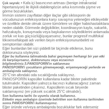
• Kafa içi basıncının artması (benign intrakranial
Çok seyrek:
hipertansiyon) ile ilişkili olabilengözün arka kısmında şişme ve
görme bozuklukları.
İmmün sistemi zayıflatan diğer ilaçlar gibi siklosporin de
vücudunuzun enfeksiyonlara karşı savaşma yeteneğini etkileyebilir
ve özellikle deride olmak üzere tümörlere ve diğer habishastalıklara
neden olabilir. Görmede değişiklikler, koordinasyon kaybı, sakarlık,
hafızakaybı, konuşmada veya başkalarının söylediklerini anlamada
zorluk ve kas güçsüzlüğüyaşarsanız, bunlar progresif multifokal
lökoensefalopati adı verilen beyin enfeksiyonununbelirti ve
semptomları olabilir.
Eğer bunlardan biri sizi şiddetli bir biçimde etkilerse, bunu
doktorunuza söyleyiniz.
Eğer bu kullanma talimatında bahsi geçmeyen herhangi bir yan etki
ile karşılaşırsanız, doktorunuzu veya eczacınızı
bilgilendiriniz.5.PANOSPORİN'in saklanması
PANOSPORİN'i çocukların göremeyeceği, erişemeyeceği yerlerde ve
ambalajında saklayınız.
25°C'nin altındaki oda sıcaklığında saklayınız.
PANOSPORİN kapsüller kullanılana kadar blister paketinde
tutulmalıdır. Kapsülleri yalnızca ilacınızı kullanacağınız zaman
blister paketinden çıkarınız. Kapsüllerin sıcak biryerde
saklamayınız (en yüksek sıcaklık 25°C olmalıdır).
Son kullanma tarihi ile uyumlu olarak kullanınız.
Etiketin veya ambalajın üzerinde belirtilen son kullanma tarihinden
sonra PANOSPORİN'i kullanmayınız.
Eğer üründe ve/veya ambalajında bozukluklar fark ederseniz