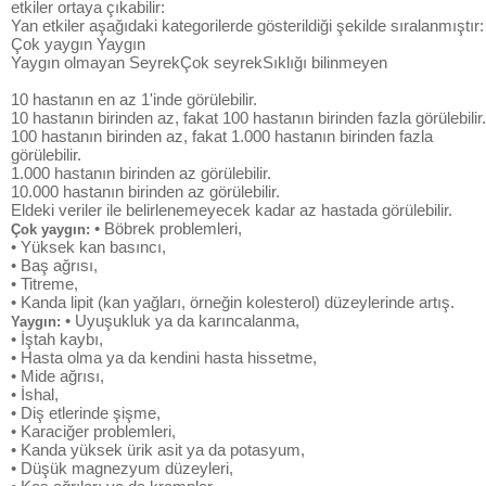
etkiler ortaya çıkabilir:
Yan etkiler aşağıdaki kategorilerde gösterildiği şekilde sıralanmıştır:
Çok yaygın Yaygın
Yaygın olmayan SeyrekÇok seyrekSıklığı bilinmeyen
10 hastanın en az 1'inde görülebilir.
10 hastanın birinden az, fakat 100 hastanın birinden fazla görülebilir.
100 hastanın birinden az, fakat 1.000 hastanın birinden fazla
görülebilir.
1.000 hastanın birinden az görülebilir.
10.000 hastanın birinden az görülebilir.
Eldeki veriler ile belirlenemeyecek kadar az hastada görülebilir.
• Böbrek problemleri,
Çok yaygın:
• Yüksek kan basıncı,
• Baş ağrısı,
• Titreme,
• Kanda lipit (kan yağları, örneğin kolesterol) düzeylerinde artış.
• Uyuşukluk ya da karıncalanma,
Yaygın:
• İştah kaybı,
• Hasta olma ya da kendini hasta hissetme,
• Mide ağrısı,
• İshal,
• Diş etlerinde şişme,
• Karaciğer problemleri,
• Kanda yüksek ürik asit ya da potasyum,
• Düşük magnezyum düzeyleri,