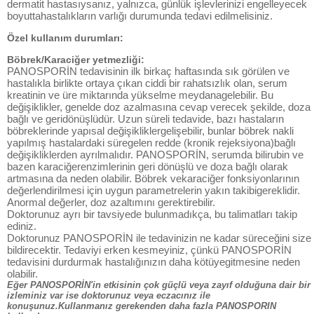
dermatit hastasıysanız, yalnızca, günlük işlevlerinizi engelleyecek
boyuttahastalıkların varlığı durumunda tedavi edilmelisiniz.
Özel kullanım durumları:
Böbrek/Karaciğer yetmezliği:
PANOSPORİN tedavisinin ilk birkaç haftasında sık görülen ve
hastalıkla birlikte ortaya çıkan ciddi bir rahatsızlık olan, serum
kreatinin ve üre miktarında yükselme meydanagelebilir. Bu
değişiklikler, genelde doz azalmasına cevap verecek şekilde, doza
bağlı ve geridönüşlüdür. Uzun süreli tedavide, bazı hastaların
böbreklerinde yapısal değişikliklergelişebilir, bunlar böbrek nakli
yapılmış hastalardaki süregelen redde (kronik rejeksiyona)bağlı
değişikliklerden ayrılmalıdır. PANOSPORİN, serumda bilirubin ve
bazen karaciğerenzimlerinin geri dönüşlü ve doza bağlı olarak
artmasına da neden olabilir. Böbrek vekaraciğer fonksiyonlarının
değerlendirilmesi için uygun parametrelerin yakın takibigereklidir.
Anormal değerler, doz azaltımını gerektirebilir.
Doktorunuz ayrı bir tavsiyede bulunmadıkça, bu talimatları takip
ediniz.
Doktorunuz PANOSPORİN ile tedavinizin ne kadar süreceğini size
bildirecektir. Tedaviyi erken kesmeyiniz, çünkü PANOSPORİN
tedavisini durdurmak hastalığınızın daha kötüyegitmesine neden
olabilir.
Eğer PANOSPORİN'in etkisinin çok güçlü veya zayıf olduğuna dair bir
izleminiz var ise doktorunuz veya eczacınız ile
konuşunuz.Kullanmanız gerekenden daha fazla PANOSPORIN