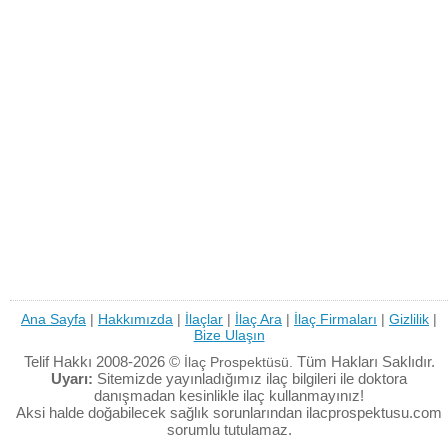
Ana Sayfa
|
Hakkımızda
|
İlaçlar
|
İlaç Ara
|
İlaç Firmaları
|
Gizlilik
|
Bize Ulaşın
Telif Hakkı 2008-2026 ©
Tüm Hakları Saklıdır.
İlaç Prospektüsü.
Uyarı:
Sitemizde yayınladığımız ilaç bilgileri ile doktora
danışmadan kesinlikle ilaç kullanmayınız!
Aksi halde doğabilecek sağlık sorunlarından ilacprospektusu.com
sorumlu tutulamaz.