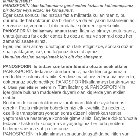
kullandıysanız:
PANOSPORİN 'den kullanmanız gerekenden fazlasını kullanmışsanız
bir doktor veya eczacı ile konuşunuz.
Eğer kaza sonucu ilacınızdan fazla miktarda kullanırsanız, bu
durumu derhal doktorunuza bildiriniz ya da en yakın hastanenin acil
servisine başvurunuz. Tıbbi müdahale görmenizgerekebilir.
İlacınızı almayı unutursanız,
PANOSPORIN'i kullanmayı unutursanız:
unuttuğunuzu fark eder etmez bu dozu alınız ve sonraki dozu her
zamanki saatte alınız.
Eğer, ilacınızı almayı unuttuğunuzu fark ettiğinizde, sonraki dozun
saati yaklaşmış ise, unuttuğunuz dozu atlayınız.
Unutulan dozları dengelemek için çift doz almayınız.
PANOSPORIN ile tedavi sonlandırıldıında oluabilecek etkiler
PANOSPORİN tedavinizi durdurmanız, nakledilen organınızın
reddedilme riskini artırabilir. Kendinizi nasıl hissederseniz hissedin,
doktorunuz söylemedikçe PANOSPORİNkullanmayı bırakmayınız.
Tüm ilaçlar gibi, PANOSPORİN'in
4. Olası yan etkiler nelerdir?
içeriğinde bulunan maddelere duyarlı olan kişilerde yan etkiler
olabilir.
Bu ilacın dozunun doktorunuz tarafından dikkatle ayarlanması
gerekir. Fazla miktarlar böbreklerinizi etkileyebilir. Bu nedenle,
özellikle transplantasyondan sonra düzenli olarakkan testleri
yaptırmalı ve hastaneye kontrole gitmelisiniz. Böylece doktorunuzla
tedavinizhakkında konuşma ve yaşadığınız her türlü problemi
bildirme şansına sahip olursunuz.
PANOSPORİN'in kullanılması sonucunda aşağıda belirtilen yan