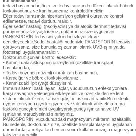
kullanacaksanız,
tedavi başlamadan önce ve tedavi sırasında düzenli olarak böbrek
fonksiyonunuz ve kan basıncınız kontroledilmelidir.
Eğer tedavi sırasında hipertansiyon gelişimi olursa ve kontrol
edilemezse, tedavi durdurulmalıdır.
Eğer sedef hastalığı (psöriyazis) ya da atopik dermatit tedavisi
görüyorsanız ve yaşlı iseniz, doktorunuz size uygulanan
PANOSPORİN tedavisini yakından izleyecek ve
denetleyecektir.Sedef hastalığı nedeniyle PANOSPORİN tedavisi
görüyorsanız, size bununla eş zamanlıolarak UVB-ışını ya da
fototerapi uygulanmamalıdır.
Doktorunuz şunları kontrol edecektir:
• Kanınızdaki siklosporin düzeylerini (özellikle transplant
hastalarında),
• Tedavi boyunca düzenli olarak kan basıncınızı,
• Karaciğer ve böbrek fonksiyonlarınızı,
• Kanınızdaki lipit (yağ) düzeylerini.
İmmün sistemi baskılayan ilaçlar, vücudunuzun enfeksiyonlara
karşı savaşma yeteneğini etkileyebilir ve özellikle deri ve lenf
sistemi olmak üzere, kanser gelişimi riskini artırabilir.Bu nedenle,
uygun koruyucu giysiler giyerek ve sık olarak yüksek koruma
faktörlü güneşkremleri uygulayarak güneş ışınlarına ve UV
ışınlarına maruziyetinizi sınırlayınız.
PANOSPORİN, vücudunuzdaki magnezyum miktarını azaltabilir.
Bu nedenle, doktorunuz size, özellikle transplantasyon uygulanan
durumlarda, ameliyattan hemen sonra kullanmanıziçin magnezyum
takviyesi verebilir.