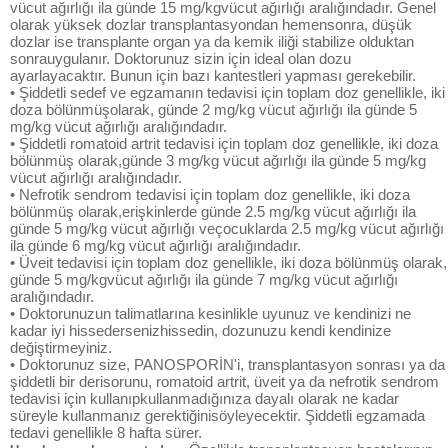
vücut ağırlığı ila günde 15 mg/kgvücut ağırlığı aralığındadır. Genel
olarak yüksek dozlar transplantasyondan hemensonra, düşük
dozlar ise transplante organ ya da kemik iliği stabilize olduktan
sonrauygulanır. Doktorunuz sizin için ideal olan dozu
ayarlayacaktır. Bunun için bazı kantestleri yapması gerekebilir.
• Şiddetli sedef ve egzamanın tedavisi için toplam doz genellikle, iki
doza bölünmüşolarak, günde 2 mg/kg vücut ağırlığı ila günde 5
mg/kg vücut ağırlığı aralığındadır.
• Şiddetli romatoid artrit tedavisi için toplam doz genellikle, iki doza
bölünmüş olarak,günde 3 mg/kg vücut ağırlığı ila günde 5 mg/kg
vücut ağırlığı aralığındadır.
• Nefrotik sendrom tedavisi için toplam doz genellikle, iki doza
bölünmüş olarak,erişkinlerde günde 2.5 mg/kg vücut ağırlığı ila
günde 5 mg/kg vücut ağırlığı veçocuklarda 2.5 mg/kg vücut ağırlığı
ila günde 6 mg/kg vücut ağırlığı aralığındadır.
• Üveit tedavisi için toplam doz genellikle, iki doza bölünmüş olarak,
günde 5 mg/kgvücut ağırlığı ila günde 7 mg/kg vücut ağırlığı
aralığındadır.
• Doktorunuzun talimatlarına kesinlikle uyunuz ve kendinizi ne
kadar iyi hissedersenizhissedin, dozunuzu kendi kendinize
değiştirmeyiniz.
• Doktorunuz size, PANOSPORİN'i, transplantasyon sonrası ya da
şiddetli bir derisorunu, romatoid artrit, üveit ya da nefrotik sendrom
tedavisi için kullanıpkullanmadığınıza dayalı olarak ne kadar
süreyle kullanmanız gerektiğinisöyleyecektir. Şiddetli egzamada
tedavi genellikle 8 hafta sürer.