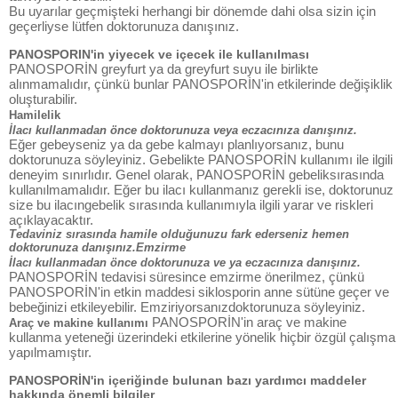
Bu uyarılar geçmişteki herhangi bir dönemde dahi olsa sizin için
geçerliyse lütfen doktorunuza danışınız.
PANOSPORIN'in yiyecek ve içecek ile kullanılması
PANOSPORİN greyfurt ya da greyfurt suyu ile birlikte
alınmamalıdır, çünkü bunlar PANOSPORİN'in etkilerinde değişiklik
oluşturabilir.
Hamilelik
İlacı kullanmadan önce doktorunuza veya eczacınıza danışınız.
Eğer gebeyseniz ya da gebe kalmayı planlıyorsanız, bunu
doktorunuza söyleyiniz. Gebelikte PANOSPORİN kullanımı ile ilgili
deneyim sınırlıdır. Genel olarak, PANOSPORİN gebeliksırasında
kullanılmamalıdır. Eğer bu ilacı kullanmanız gerekli ise, doktorunuz
size bu ilacıngebelik sırasında kullanımıyla ilgili yarar ve riskleri
açıklayacaktır.
Tedaviniz sırasında hamile olduğunuzu fark ederseniz hemen
doktorunuza danışınız.Emzirme
İlacı kullanmadan önce doktorunuza ve ya eczacınıza danışınız.
PANOSPORİN tedavisi süresince emzirme önerilmez, çünkü
PANOSPORİN'in etkin maddesi siklosporin anne sütüne geçer ve
bebeğinizi etkileyebilir. Emziriyorsanızdoktorunuza söyleyiniz.
PANOSPORİN'in araç ve makine
Araç ve makine kullanımı
kullanma yeteneği üzerindeki etkilerine yönelik hiçbir özgül çalışma
yapılmamıştır.
PANOSPORİN'in içeriğinde bulunan bazı yardımcı maddeler
hakkında önemli bilgiler