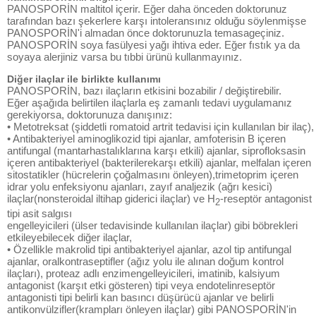
PANOSPORİN maltitol içerir. Eğer daha önceden doktorunuz
tarafından bazı şekerlere karşı intoleransınız olduğu söylenmişse
PANOSPORİN'i almadan önce doktorunuzla temasageçiniz.
PANOSPORİN soya fasülyesi yağı ihtiva eder. Eğer fıstık ya da
soyaya alerjiniz varsa bu tıbbi ürünü kullanmayınız.
Diğer ilaçlar ile birlikte kullanımı
PANOSPORİN, bazı ilaçların etkisini bozabilir / değiştirebilir.
Eğer aşağıda belirtilen ilaçlarla eş zamanlı tedavi uygulamanız
gerekiyorsa, doktorunuza danışınız:
• Metotreksat (şiddetli romatoid artrit tedavisi için kullanılan bir ilaç),
• Antibakteriyel aminoglikozid tipi ajanlar, amfoterisin B içeren
antifungal (mantarhastalıklarına karşı etkili) ajanlar, siprofloksasin
içeren antibakteriyel (bakterilerekarşı etkili) ajanlar, melfalan içeren
sitostatikler (hücrelerin çoğalmasını önleyen),trimetoprim içeren
idrar yolu enfeksiyonu ajanları, zayıf analjezik (ağrı kesici)
ilaçlar(nonsteroidal iltihap giderici ilaçlar) ve H
-reseptör antagonist
2
tipi asit salgısı
engelleyicileri (ülser tedavisinde kullanılan ilaçlar) gibi böbrekleri
etkileyebilecek diğer ilaçlar,
• Özellikle makrolid tipi antibakteriyel ajanlar, azol tip antifungal
ajanlar, oralkontraseptifler (ağız yolu ile alınan doğum kontrol
ilaçları), proteaz adlı enzimengelleyicileri, imatinib, kalsiyum
antagonist (karşıt etki gösteren) tipi veya endotelinreseptör
antagonisti tipi belirli kan basıncı düşürücü ajanlar ve belirli
antikonvülzifler(krampları önleyen ilaçlar) gibi PANOSPORİN'in