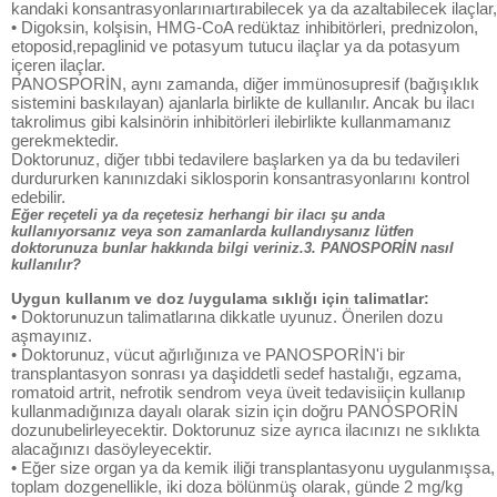
kandaki konsantrasyonlarınıartırabilecek ya da azaltabilecek ilaçlar,
• Digoksin, kolşisin, HMG-CoA redüktaz inhibitörleri, prednizolon,
etoposid,repaglinid ve potasyum tutucu ilaçlar ya da potasyum
içeren ilaçlar.
PANOSPORİN, aynı zamanda, diğer immünosupresif (bağışıklık
sistemini baskılayan) ajanlarla birlikte de kullanılır. Ancak bu ilacı
takrolimus gibi kalsinörin inhibitörleri ilebirlikte kullanmamanız
gerekmektedir.
Doktorunuz, diğer tıbbi tedavilere başlarken ya da bu tedavileri
durdururken kanınızdaki siklosporin konsantrasyonlarını kontrol
edebilir.
Eğer reçeteli ya da reçetesiz herhangi bir ilacı şu anda
kullanıyorsanız veya son zamanlarda kullandıysanız lütfen
doktorunuza bunlar hakkında bilgi veriniz.3. PANOSPORİN nasıl
kullanılır?
Uygun kullanım ve doz /uygulama sıklığı için talimatlar:
• Doktorunuzun talimatlarına dikkatle uyunuz. Önerilen dozu
aşmayınız.
• Doktorunuz, vücut ağırlığınıza ve PANOSPORİN'i bir
transplantasyon sonrası ya daşiddetli sedef hastalığı, egzama,
romatoid artrit, nefrotik sendrom veya üveit tedavisiiçin kullanıp
kullanmadığınıza dayalı olarak sizin için doğru PANOSPORİN
dozunubelirleyecektir. Doktorunuz size ayrıca ilacınızı ne sıklıkta
alacağınızı dasöyleyecektir.
• Eğer size organ ya da kemik iliği transplantasyonu uygulanmışsa,
toplam dozgenellikle, iki doza bölünmüş olarak, günde 2 mg/kg