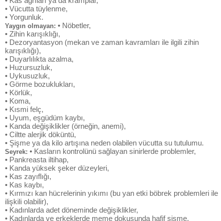
• Kas ağrıları ya da kramplar,
• Vücutta tüylenme,
• Yorgunluk.
• Nöbetler,
Yaygın olmayan:
• Zihin karışıklığı,
• Dezoryantasyon (mekan ve zaman kavramları ile ilgili zihin
karışıklığı),
• Duyarlılıkta azalma,
• Huzursuzluk,
• Uykusuzluk,
• Görme bozuklukları,
• Körlük,
• Koma,
• Kısmi felç,
• Uyum, eşgüdüm kaybı,
• Kanda değişiklikler (örneğin, anemi),
• Ciltte alerjik döküntü,
• Şişme ya da kilo artışına neden olabilen vücutta su tutulumu.
• Kasların kontrolünü sağlayan sinirlerde problemler,
Seyrek:
• Pankreasta iltihap,
• Kanda yüksek şeker düzeyleri,
• Kas zayıflığı,
• Kas kaybı,
• Kırmızı kan hücrelerinin yıkımı (bu yan etki böbrek problemleri ile
ilişkili olabilir),
• Kadınlarda adet döneminde değişiklikler,
• Kadınlarda ve erkeklerde meme dokusunda hafif şişme.