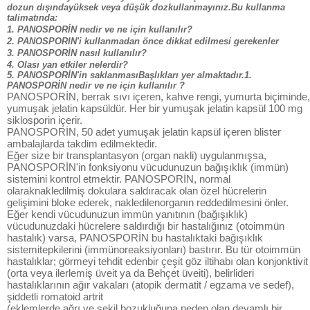
dozun dışındayüksek veya düşük dozkullanmayınız.Bu kullanma
talimatında:
1. PANOSPORİN nedir ve ne için kullanılır?
2. PANOSPORIN'i kullanmadan önce dikkat edilmesi gerekenler
3. PANOSPORİN nasıl kullanılır?
4. Olası yan etkiler nelerdir?
5. PANOSPORİN'in saklanmasıBaşlıkları yer almaktadır.1.
PANOSPORİN nedir ve ne için kullanılır ?
PANOSPORİN, berrak sıvı içeren, kahve rengi, yumurta biçiminde,
yumuşak jelatin kapsüldür. Her bir yumuşak jelatin kapsül 100 mg
siklosporin içerir.
PANOSPORİN, 50 adet yumuşak jelatin kapsül içeren blister
ambalajlarda takdim edilmektedir.
Eğer size bir transplantasyon (organ nakli) uygulanmışsa,
PANOSPORİN'in fonksiyonu vücudunuzun bağışıklık (immün)
sistemini kontrol etmektir. PANOSPORİN, normal
olaraknakledilmiş dokulara saldıracak olan özel hücrelerin
gelişimini bloke ederek, nakledilenorganın reddedilmesini önler.
Eğer kendi vücudunuzun immün yanıtının (bağışıklık)
vücudunuzdaki hücrelere saldırdığı bir hastalığınız (otoimmün
hastalık) varsa, PANOSPORİN bu hastalıktaki bağışıklık
sistemitepkilerini (immünoreaksiyonları) bastırır. Bu tür otoimmün
hastalıklar; görmeyi tehdit edenbir çeşit göz iltihabı olan konjonktivit
(orta veya ilerlemiş üveit ya da Behçet üveiti), belirlideri
hastalıklarının ağır vakaları (atopik dermatit / egzama ve sedef),
şiddetli romatoid artrit
(eklemlerde ağrı ve şekil bozukluğuna neden olan devamlı bir