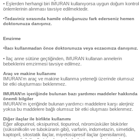
• Eşlerden herhangi biri IMURAN kullanıyorsa uygun doğum kontrol
önlemlerinin alınması tavsiye edilmektedir.
•Tedaviniz sırasında hamile olduğunuzu fark ederseniz hemen
doktorunuza danışınız.
Emzirme
•İlacı kullanmadan önce doktorunuza veya eczacınıza danışınız.
• İlaç anne sütüne geçtiğinden, IMURAN kullanan annelerin
bebeklerini emzirmesi tavsiye edilmez.
Araç ve makine kullanımı
IMURAN'm araç ve makine kullanma yeteneği üzerinde olumsuz
bir etki oluşturması beklenmez.
IMURAN'ın içeriğinde bulunan bazı yardımcı maddeler hakkında
önemli bilgiler
IMURAN'm içeriğinde bulunan yardımcı maddelere karşı alerjiniz
yoksa bu maddelere bağlı olumsuz bir etki oluşması beklenmez.
Diğer ilaçlar ile birlikte kullanımı
Eğer allopurinol, oksipurinol, tiopurinol, nöromüsküler blokörler
(süksinilkolin ve tubokürarin gibi), varfarin, indometazin, simetidin,
kaptopril, sitostatik ilaçlar, miyelosüpresif ilaçlar (penisilamin),