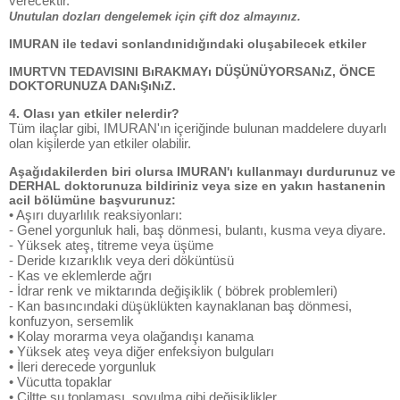
verecektir.
Unutulan dozları dengelemek için çift doz almayınız.
IMURAN ile tedavi sonlandınidığındaki oluşabilecek etkiler
IMURTVN TEDAVISINI BıRAKMAYı DÜŞÜNÜYORSANıZ, ÖNCE
DOKTORUNUZA DANıŞıNıZ.
4. Olası yan etkiler nelerdir?
Tüm ilaçlar gibi, IMURAN'ın içeriğinde bulunan maddelere duyarlı
olan kişilerde yan etkiler olabilir.
Aşağıdakilerden biri olursa IMURAN'ı kullanmayı durdurunuz ve
DERHAL doktorunuza bildiriniz veya size en yakın hastanenin
acil bölümüne başvurunuz:
• Aşırı duyarlılık reaksiyonları:
- Genel yorgunluk hali, baş dönmesi, bulantı, kusma veya diyare.
- Yüksek ateş, titreme veya üşüme
- Deride kızarıklık veya deri döküntüsü
- Kas ve eklemlerde ağrı
- İdrar renk ve miktarında değişiklik ( böbrek problemleri)
- Kan basıncındaki düşüklükten kaynaklanan baş dönmesi,
konfuzyon, sersemlik
• Kolay morarma veya olağandışı kanama
• Yüksek ateş veya diğer enfeksiyon bulguları
• İleri derecede yorgunluk
• Vücutta topaklar
• Ciltte su toplaması, soyulma gibi değişiklikler