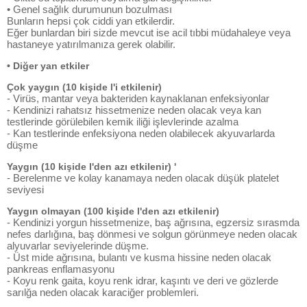
• Genel sağlık durumunun bozulması
Bunların hepsi çok ciddi yan etkilerdir.
Eğer bunlardan biri sizde mevcut ise acil tıbbi müdahaleye veya
hastaneye yatırılmanıza gerek olabilir.
• Diğer yan etkiler
Çok yaygın (10 kişide l'i etkilenir)
- Virüs, mantar veya bakteriden kaynaklanan enfeksiyonlar
- Kendinizi rahatsız hissetmenize neden olacak veya kan
testlerinde görülebilen kemik iliği işlevlerinde azalma
- Kan testlerinde enfeksiyona neden olabilecek akyuvarlarda
düşme
Yaygın (10 kişide l'den azı etkilenir) '
- Berelenme ve kolay kanamaya neden olacak düşük platelet
seviyesi
Yaygın olmayan (100 kişide l'den azı etkilenir)
- Kendinizi yorgun hissetmenize, baş ağrısına, egzersiz sırasmda
nefes darlığına, baş dönmesi ve solgun görünmeye neden olacak
alyuvarlar seviyelerinde düşme.
- Üst mide ağrısına, bulantı ve kusma hissine neden olacak
pankreas enflamasyonu
- Koyu renk gaita, koyu renk idrar, kaşıntı ve deri ve gözlerde
sarılğa neden olacak karaciğer problemleri.