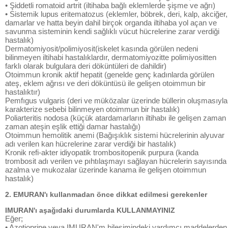
• Şiddetli romatoid artrit (iltihaba bağlı eklemlerde şişme ve ağrı)
• Sistemik lupus eritematozus (eklemler, böbrek, deri, kalp, akciğer,
damarlar ve hatta beyin dahil birçok organda iltihaba yol açan ve
savunma sisteminin kendi sağlıklı vücut hücrelerine zarar verdiği
hastalık)
Dermatomiyosit/polimiyosit(iskelet kasında görülen nedeni
bilinmeyen iltihabi hastalıklardır, dermatomiyozitte polimiyositten
farklı olarak bulgulara deri döküntüleri de dahildir)
Otoimmun kronik aktif hepatit (genelde genç kadınlarda görülen
ateş, eklem ağrısı ve deri döküntüsü ile gelişen otoimmun bir
hastalıktır)
Pemfıgus vulgaris (deri ve müközalar üzerinde büllerin oluşmasıyla
karakterize sebebi bilinmeyen otoimmun bir hastalık)
Poliarteritis nodosa (küçük atardamarların iltihabı ile gelişen zaman
zaman ateşin eşlik ettiği damar hastalığı)
Otoimmun hemolitik anemi (Bağışıklık sistemi hücrelerinin alyuvar
adı verilen kan hücrelerine zarar verdiği bir hastalık)
Kronik refi-akter idiyopatik trombositopenik purpura (kanda
trombosit adı verilen ve pıhtılaşmayı sağlayan hücrelerin sayısında
azalma ve mukozalar üzerinde kanama ile gelişen otoimmun
hastalık)
2. EMURAN'ı kullanmadan önce dikkat edilmesi gerekenler
IMURAN'ı aşağıdaki durumlarda KULLANMAYINIZ
Eğer;
• Azotioprine veya IMURAN'm bileşimindeki yardımcı maddelerden