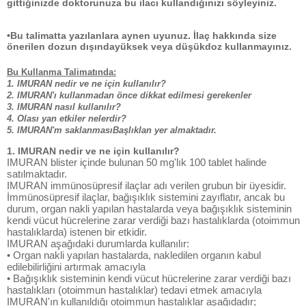
gittiğinizde doktorunuza bu ilacı kullandığınızı söyleyiniz.
•Bu talimatta yazılanlara aynen uyunuz. İlaç hakkında size
önerilen dozun dışındayüksek veya düşükdoz kullanmayınız.
Bu Kullanma Talimatında:
1. IMURAN nedir ve ne için kullanılır?
2. IMURAN'ı kullanmadan önce dikkat edilmesi gerekenler
3. IMURAN nasıl kullanılır?
4. Olası yan etkiler nelerdir?
5. IMURAN'm saklanmasıBaşlıklan yer almaktadır.
1. IMURAN nedir ve ne için kullanılır?
IMURAN blister içinde bulunan 50 mg'lık 100 tablet halinde
satılmaktadır.
IMURAN immünosüpresif ilaçlar adı verilen grubun bir üyesidir.
İmmünosüpresif ilaçlar, bağışıklık sistemini zayıflatır, ancak bu
durum, organ nakli yapılan hastalarda veya bağışıklık sisteminin
kendi vücut hücrelerine zarar verdiği bazı hastalıklarda (otoimmun
hastalıklarda) istenen bir etkidir.
IMURAN aşağıdaki durumlarda kullanılır:
• Organ nakli yapılan hastalarda, nakledilen organın kabul
edilebilirliğini artırmak amacıyla
• Bağışıklık sisteminin kendi vücut hücrelerine zarar verdiği bazı
hastalıkları (otoimmun hastalıklar) tedavi etmek amacıyla
IMURAN'ın kullanıldığı otoimmun hastalıklar aşağıdadır;