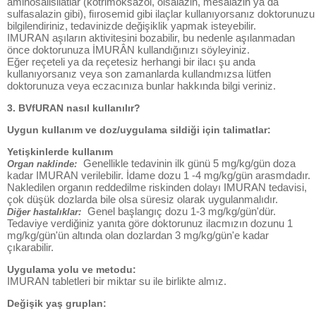
aminosalisilatlar (kotrimoksazol, olsalazin, mesalazin ya da
sulfasalazin gibi), fiırosemid gibi ilaçlar kullanıyorsanız doktorunuzu
bilgilendiriniz, tedavinizde değişiklik yapmak isteyebilir.
IMURAN aşıların aktivitesini bozabilir, bu nedenle aşılanmadan
önce doktorunuza İMURÂN kullandığınızı söyleyiniz.
Eğer reçeteli ya da reçetesiz herhangi bir ilacı şu anda
kullanıyorsanız veya son zamanlarda kullandmızsa lütfen
doktorunuza veya eczacınıza bunlar hakkında bilgi veriniz.
3. BVfURAN nasıl kullanılır?
Uygun kullanım ve doz/uygulama sildiği için talimatlar:
Yetişkinlerde kullanım
Genellikle tedavinin ilk günü 5 mg/kg/gün doza
Organ naklinde:
kadar IMURAN verilebilir. İdame dozu 1 -4 mg/kg/gün arasmdadır.
Nakledilen organın reddedilme riskinden dolayı IMURAN tedavisi,
çok düşük dozlarda bile olsa süresiz olarak uygulanmalıdır.
Genel başlangıç dozu 1-3 mg/kg/gün'dür.
Diğer hastalıklar:
Tedaviye verdiğiniz yanıta göre doktorunuz ilacmızın dozunu 1
mg/kg/gün'ün altında olan dozlardan 3 mg/kg/gün'e kadar
çıkarabilir.
Uygulama yolu ve metodu:
IMURAN tabletleri bir miktar su ile birlikte almız.
Değişik yaş gruplan: