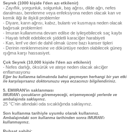
Seyrek (1000 kişide l'den azı etkilenir)
- Zayıflık, yorgunluk, solgunluk, baş ağrısı, dilde ağrı, nefes
daralması, berelenme veya enfeksiyona neden olacak kan ve
kemik iliği ile ilişkili problemler
- Diyare, karın ağrısı, kabız, bulantı ve kusmaya neden olacak
bağırsak problemleri
- Imuran kullanımına devam edilse de iyileşebilecek saç kaybı
- Hayatı tehdit edebilecek şiddetli karaciğer harabiyeti
- Kan, lenf ve deri de dahil olmak üzere bazı kanser tipleri
- Derinin renklenmesine ve döküntüye neden olabilecek güneş
ışığma karşı hassasiyet.
Çok Seyrek (10,000 kişide l'den azı etkilenir)
- Nefes darlığı, öksürük ve ateşe neden olacak akciğer
enflamasyonu
Eğer bu kullanma talimatında bahsi geçmeyen herhangi bir yan etki
ile karşılaşırsanız doktorunuzu veya eczacınızı bilgilendiriniz.
5. EMlIRAN'in saklanması
IMURAN'ı çocukların göremeyeceği, erişemeyeceği yerlerde ve
ambalajında saklayınız.
25 °C'nin altındaki oda sıcaklığında saklayınız.
Son kullanma tarihiyle uyumlu olarak kullanınız.
Ambalajındaki son kullanma tarihinden sonra IMURAN'ı
kullanmayınız.
Ruhsat sahibi: