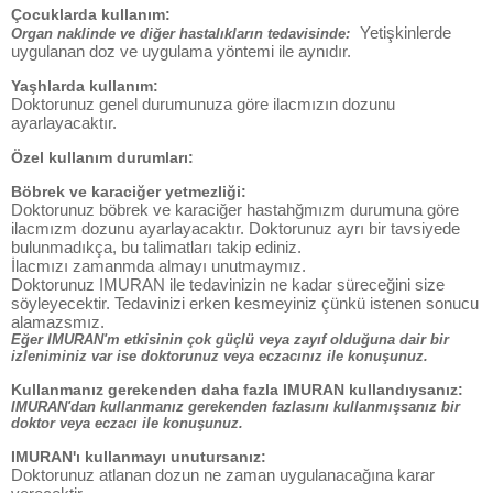
Çocuklarda kullanım:
Yetişkinlerde
Organ naklinde ve diğer hastalıkların tedavisinde:
uygulanan doz ve uygulama yöntemi ile aynıdır.
Yaşhlarda kullanım:
Doktorunuz genel durumunuza göre ilacmızın dozunu
ayarlayacaktır.
Özel kullanım durumları:
Böbrek ve karaciğer yetmezliği:
Doktorunuz böbrek ve karaciğer hastahğmızm durumuna göre
ilacmızm dozunu ayarlayacaktır. Doktorunuz ayrı bir tavsiyede
bulunmadıkça, bu talimatları takip ediniz.
İlacmızı zamanmda almayı unutmaymız.
Doktorunuz IMURAN ile tedavinizin ne kadar süreceğini size
söyleyecektir. Tedavinizi erken kesmeyiniz çünkü istenen sonucu
alamazsmız.
Eğer IMURAN'm etkisinin çok güçlü veya zayıf olduğuna dair bir
izleniminiz var ise doktorunuz veya eczacınız ile konuşunuz.
Kullanmanız gerekenden daha fazla IMURAN kullandıysanız:
IMURAN'dan kullanmanız gerekenden fazlasını kullanmışsanız bir
doktor veya eczacı ile konuşunuz.
IMURAN'ı kullanmayı unutursanız:
Doktorunuz atlanan dozun ne zaman uygulanacağına karar