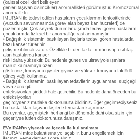
(kalıtsal özellikleri belirleyen
genleri taşıyan cisimcikler) anormallikleri görülmüştür. Kromozomal
anormallikler
IMURAN ile tedavi edilen hastalarm çocuklarmm lenfositlerinde
(vücudun savunmasmda görev alan beyaz kan hücreleri) de
gözlenmiştir. Çok seyrek durumlar dışmda tedavi gören hastalarm
çocuklarmda fiziksel bir anormalliğe rastlanmamıştır.
• Bağışıklık sistemini baskılayan ilaçlarla tedavi gören hastalarda
bazı kanser türlerinin
gelişme ihtimali vardır. Özellikle birden fazla immünosüpresif ilaç
alan hastalarda kanser
riski daha yüksektir. Bu nedenle güneş ve ultraviyole ışınlara
maruz kalmamaya özen
gösteriniz, koruyucu giysiler giyiniz ve yüksek koruyucu faktörlü
güneş yağı kullanınız.
• Bağışıklık sistemini baskılayan tedavilerin uygulanması suçiçeği
veya zona gibi
enfeksiyonları şiddetli hale getirebilir. Bu nedenle daha önceden bu
enfeksiyonları
geçirdiyseniz mutlaka doktorunuza bildiriniz. Eğer geçirmediyseniz
bu hastalıkları taşıyan kişilerle temastan kaçmmız.
Bu uyarılar, geçmişteki herhangi bir dönemde dahi olsa sizin için
geçerliyse lütfen doktorunuza danışınız.
EVniRAN'ın yiyecek ve içecek ile kullanılması
IMURAN mide bulantısına yol açabilir, bunu engellemek için
ilacınızı yemeklerden sonra alınız.