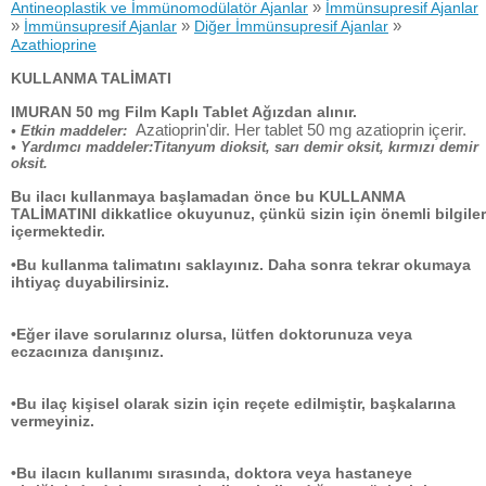
»
Antineoplastik ve İmmünomodülatör Ajanlar
İmmünsupresif Ajanlar
»
»
»
İmmünsupresif Ajanlar
Diğer İmmünsupresif Ajanlar
Azathioprine
KULLANMA TALİMATI
IMURAN 50 mg Film Kaplı Tablet Ağızdan alınır.
Azatioprin'dir. Her tablet 50 mg azatioprin içerir.
• Etkin maddeler:
• Yardımcı maddeler:Titanyum dioksit, sarı demir oksit, kırmızı demir
oksit.
Bu ilacı kullanmaya başlamadan önce bu KULLANMA
TALİMATINI dikkatlice okuyunuz, çünkü sizin için önemli bilgiler
içermektedir.
•Bu kullanma talimatını saklayınız. Daha sonra tekrar okumaya
ihtiyaç duyabilirsiniz.
•Eğer ilave sorularınız olursa, lütfen doktorunuza veya
eczacınıza danışınız.
•Bu ilaç kişisel olarak sizin için reçete edilmiştir, başkalarına
vermeyiniz.
•Bu ilacın kullanımı sırasında, doktora veya hastaneye