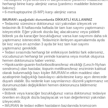
herhangi birine karşı alerjiniz varsa (yardımcı maddeler listesine
bakınız)
• 6-merkaptopurine (6-MP) karşı alerjiniz varsa
IMURAN'ı aşağıdaki durumlarda DİKKATLİ KULLANINIZ
• Tedaviniz süresince doktorunuz sizi yakından izleyecek ve
tedavinin ilk 8 haftasında haftada bir tam kan sayımı yaptırmanızı
isteyecektir. Eğer yüksek dozda ilaç alacaksanız veya şiddetli
böbrek ya da karaciğer bozukluğunuz varsa kan sayımını daha sık
yaptırmanız istenecektir. Tedavinizin ilerleyen aşamalarmda ayda
bir kez veya en azmdan 3 ayda bir kez tam kan sayımı
yaptırmanız gereklidir.
• Tedavi sırasmda herhangi bir enfeksiyon belirtisi fark ederseniz,
vücudunuzun herhangi bir yerinde kanama veya morluk oluşursa
hemen doktorunuza haber veriniz.
• Hipoksantin-guanin-fosforibosiltransferaz eksikliği (Lesch-Nyhan
sendromu) olan hastalar, tiopurin metiltransferaz enziminin kalıtsal
olarak bulunmadığı bazı kişiler IMURAN'ın etkin maddesi olan
azatioprinin bağışıklığı baskılayıcı aktivitesine karşı aşırı derecede
duyarlı olabilir. Bu nedenle kan sayımlarınızı düzenli yaptırmanız ve
durumunuzdaki değişiklikleri hemen doktorunuza bildirmeniz
önemlidir.
• Böbrek veya karaciğer bozukluğunuz varsa doktorunuz tedaviye
önerilen en düşük dozla başlayacak ve kan değerlerinizi yakından
izleyecektir.
• IMURAN ile tedavi edilen hastaların bazılarında kromozom