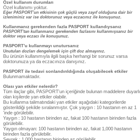
Özel kullanım durumları
Özel kullanımı yoktur.
Eğer PASPORT'un etkisinin çok güçlü veya zayıf olduğuna dair bir
izleniminiz var ise doktorunuz veya eczacınız ile konuşunuz.
Kullanmanız gerekenden fazla PASPORT kullandıysanız
PASPORT'tan kullanmanız gerekenden fazlasını kullanmışsanız bir
doktor veya eczacı ile konuşunuz.
PASPORT'u kullanmayı unutursanız
Unutulan dozları dengelemek için çift doz almayınız.
Bu ürünün kullanımıyla ilgili başka herhangi bir sorunuz varsa
doktorunuza ya da eczacınıza danışınız.
PASPORT ile tedavi sonlandırıldığında oluşabilecek etkiler
Bulunmamaktadır.
Olası yan etkiler nelerdir?
Tüm ilaçlar gibi, PASPORT'un içeriğinde bulunan maddelere duyarlı
olan kişilerde yan etkiler olabilir.
Bu kullanma talimatındaki yan etkiler aşağıdaki kategorilerde
gösterildiği şekilde sıralanmıştır. Çok yaygın : 10 hastanın en az 1
'inde görülebilir.
Yaygın : 10 hastanın birinden az, fakat 100 hastanın birinden fazla
görülebilir.
Yaygın olmayan: 100 hastanın birinden az, fakat 1,000 hastanın
birinden fazla görülebilir.
Seyrek : 1,000 hastanın birinden az görülebilir.