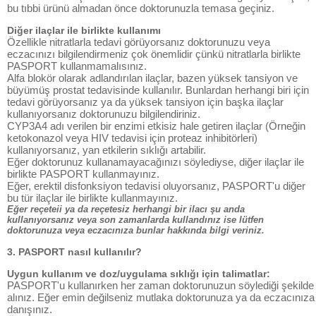
bu tıbbi ürünü almadan önce doktorunuzla temasa geçiniz.
Diğer ilaçlar ile birlikte kullanımı
Özellikle nitratlarla tedavi görüyorsanız doktorunuzu veya
eczacınızı bilgilendirmeniz çok önemlidir çünkü nitratlarla birlikte
PASPORT kullanmamalısınız.
Alfa blokör olarak adlandırılan ilaçlar, bazen yüksek tansiyon ve
büyümüş prostat tedavisinde kullanılır. Bunlardan herhangi biri için
tedavi görüyorsanız ya da yüksek tansiyon için başka ilaçlar
kullanıyorsanız doktorunuzu bilgilendiriniz.
CYP3A4 adı verilen bir enzimi etkisiz hale getiren ilaçlar (Örneğin
ketokonazol veya HIV tedavisi için proteaz inhibitörleri)
kullanıyorsanız, yan etkilerin sıklığı artabilir.
Eğer doktorunuz kullanamayacağınızı söylediyse, diğer ilaçlar ile
birlikte PASPORT kullanmayınız.
Eğer, erektil disfonksiyon tedavisi oluyorsanız, PASPORT'u diğer
bu tür ilaçlar ile birlikte kullanmayınız.
Eğer reçeteii ya da reçetesiz herhangi bir ilacı şu anda
kullanıyorsanız veya son zamanlarda kullandınız ise lütfen
doktorunuza veya eczacınıza bunlar hakkında bilgi veriniz.
3. PASPORT nasıl kullanılır?
Uygun kullanım ve doz/uygulama sıklığı için talimatlar:
PASPORT'u kullanırken her zaman doktorunuzun söylediği şekilde
alınız. Eğer emin değilseniz mutlaka doktorunuza ya da eczacınıza
danışınız.