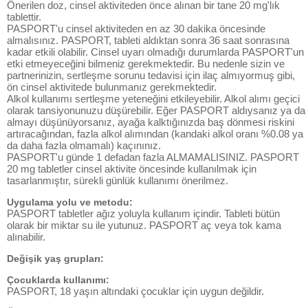
Önerilen doz, cinsel aktiviteden önce alınan bir tane 20 mg'lık
tablettir.
PASPORT'u cinsel aktiviteden en az 30 dakika öncesinde
almalısınız. PASPORT, tableti aldıktan sonra 36 saat sonrasına
kadar etkili olabilir. Cinsel uyarı olmadığı durumlarda PASPORT'un
etki etmeyeceğini bilmeniz gerekmektedir. Bu nedenle sizin ve
partnerinizin, sertleşme sorunu tedavisi için ilaç almıyormuş gibi,
ön cinsel aktivitede bulunmanız gerekmektedir.
Alkol kullanımı sertleşme yeteneğini etkileyebilir. Alkol alımı geçici
olarak tansiyonunuzu düşürebilir. Eğer PASPORT aldıysanız ya da
almayı düşünüyorsanız, ayağa kalktığınızda baş dönmesi riskini
artıracağından, fazla alkol alımından (kandaki alkol oranı %0.08 ya
da daha fazla olmamalı) kaçınınız.
PASPORT'u günde 1 defadan fazla ALMAMALISINIZ. PASPORT
20 mg tabletler cinsel aktivite öncesinde kullanılmak için
tasarlanmıştır, sürekli günlük kullanımı önerilmez.
Uygulama yolu ve metodu:
PASPORT tabletler ağız yoluyla kullanım içindir. Tableti bütün
olarak bir miktar su ile yutunuz. PASPORT aç veya tok kama
alınabilir.
Değişik yaş grupları:
Çocuklarda kullanımı:
PASPORT, 18 yaşın altındaki çocuklar için uygun değildir.