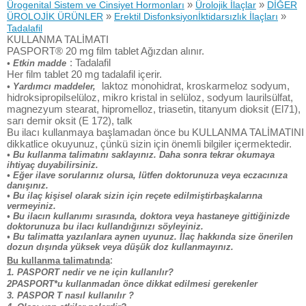
»
»
Ürogenital Sistem ve Cinsiyet Hormonları
Ürolojik İlaçlar
DİĞER
»
»
ÜROLOJİK ÜRÜNLER
Erektil Disfonksiyonİktidarsızlık İlaçları
Tadalafil
KULLANMA TALİMATI
PASPORT® 20 mg film tablet Ağızdan alınır.
: Tadalafil
• Etkin madde
Her film tablet 20 mg tadalafil içerir.
laktoz monohidrat, kroskarmeloz sodyum,
• Yardımcı maddeler,
hidroksipropilselüloz, mikro kristal in selüloz, sodyum laurilsülfat,
magnezyum stearat, hipromelloz, triasetin, titanyum dioksit (El71),
sarı demir oksit (E 172), talk
Bu ilacı kullanmaya başlamadan önce bu KULLANMA TALİMATINI
dikkatlice okuyunuz, çünkü sizin için önemli bilgiler içermektedir.
• Bu kullanma talimatını saklayınız. Daha sonra tekrar okumaya
ihtiyaç duyabilirsiniz.
• Eğer ilave sorularınız olursa, lütfen doktorunuza veya eczacınıza
danışınız.
• Bu ilaç kişisel olarak sizin için reçete edilmiştirbaşkalarına
vermeyiniz.
• Bu ilacın kullanımı sırasında, doktora veya hastaneye gittiğinizde
doktorunuza bu ilacı kullandığınızı söyleyiniz.
• Bu talimatta yazılanlara aynen uyunuz. İlaç hakkında size önerilen
dozun dışında yüksek veya düşük doz kullanmayınız.
:
Bu kullanma talimatında
1. PASPORT nedir ve ne için kullanılır?
2PASPORT*u kullanmadan önce dikkat edilmesi gerekenler
3. PASPOR T nasıl kullanılır ?