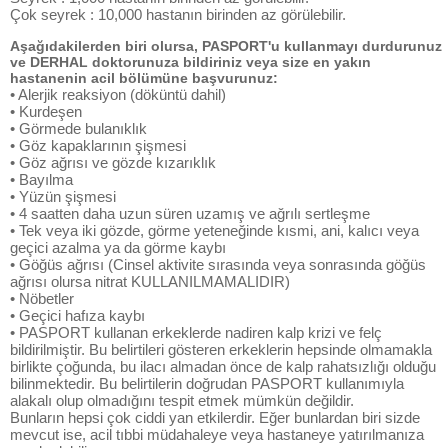
Çok seyrek : 10,000 hastanın birinden az görülebilir.
Aşağıdakilerden biri olursa, PASPORT'u kullanmayı durdurunuz
ve DERHAL doktorunuza bildiriniz veya size en yakın
hastanenin acil bölümüne başvurunuz:
• Alerjik reaksiyon (döküntü dahil)
• Kurdeşen
• Görmede bulanıklık
• Göz kapaklarının şişmesi
• Göz ağrısı ve gözde kızarıklık
• Bayılma
• Yüzün şişmesi
• 4 saatten daha uzun süren uzamış ve ağrılı sertleşme
• Tek veya iki gözde, görme yeteneğinde kısmi, ani, kalıcı veya
geçici azalma ya da görme kaybı
• Göğüs ağrısı (Cinsel aktivite sırasında veya sonrasında göğüs
ağrısı olursa nitrat KULLANILMAMALIDIR)
• Nöbetler
• Geçici hafıza kaybı
• PASPORT kullanan erkeklerde nadiren kalp krizi ve felç
bildirilmiştir. Bu belirtileri gösteren erkeklerin hepsinde olmamakla
birlikte çoğunda, bu ilacı almadan önce de kalp rahatsızlığı olduğu
bilinmektedir. Bu belirtilerin doğrudan PASPORT kullanımıyla
alakalı olup olmadığını tespit etmek mümkün değildir.
Bunların hepsi çok ciddi yan etkilerdir. Eğer bunlardan biri sizde
mevcut ise, acil tıbbi müdahaleye veya hastaneye yatırılmanıza