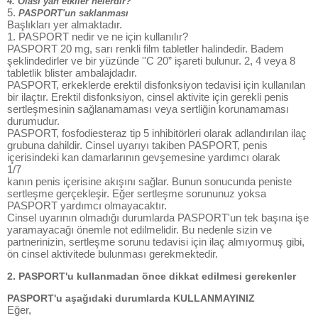
4. Olası yan etkiler nelerdir?
5.
PASPORT'un saklanması
Başlıkları yer almaktadır.
1. PASPORT nedir ve ne için kullanılır?
PASPORT 20 mg, sarı renkli film tabletler halindedir. Badem
şeklindedirler ve bir yüzünde ''C 20” işareti bulunur. 2, 4 veya 8
tabletlik blister ambalajdadır.
PASPORT, erkeklerde erektil disfonksiyon tedavisi için kullanılan
bir ilaçtır. Erektil disfonksiyon, cinsel aktivite için gerekli penis
sertleşmesinin sağlanamaması veya sertliğin korunamaması
durumudur.
PASPORT, fosfodiesteraz tip 5 inhibitörleri olarak adlandırılan ilaç
grubuna dahildir. Cinsel uyarıyı takiben PASPORT, penis
içerisindeki kan damarlarının gevşemesine yardımcı olarak
1/7
kanın penis içerisine akışını sağlar. Bunun sonucunda peniste
sertleşme gerçekleşir. Eğer sertleşme sorununuz yoksa
PASPORT yardımcı olmayacaktır.
Cinsel uyarının olmadığı durumlarda PASPORT'un tek başına işe
yaramayacağı önemle not edilmelidir. Bu nedenle sizin ve
partnerinizin, sertleşme sorunu tedavisi için ilaç almıyormuş gibi,
ön cinsel aktivitede bulunması gerekmektedir.
2. PASPORT'u kullanmadan önce dikkat edilmesi gerekenler
PASPORT'u aşağıdaki durumlarda KULLANMAYINIZ
Eğer,