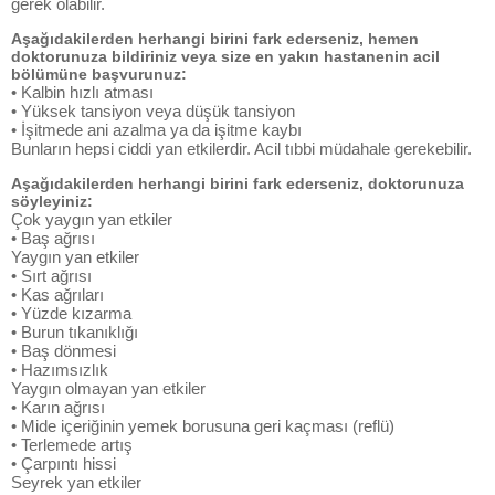
gerek olabilir.
Aşağıdakilerden herhangi birini fark ederseniz, hemen
doktorunuza bildiriniz veya size en yakın hastanenin acil
bölümüne başvurunuz:
• Kalbin hızlı atması
• Yüksek tansiyon veya düşük tansiyon
• İşitmede ani azalma ya da işitme kaybı
Bunların hepsi ciddi yan etkilerdir. Acil tıbbi müdahale gerekebilir.
Aşağıdakilerden herhangi birini fark ederseniz, doktorunuza
söyleyiniz:
Çok yaygın yan etkiler
• Baş ağrısı
Yaygın yan etkiler
• Sırt ağrısı
• Kas ağrıları
• Yüzde kızarma
• Burun tıkanıklığı
• Baş dönmesi
• Hazımsızlık
Yaygın olmayan yan etkiler
• Karın ağrısı
• Mide içeriğinin yemek borusuna geri kaçması (reflü)
• Terlemede artış
• Çarpıntı hissi
Seyrek yan etkiler