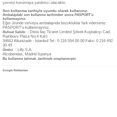
çevreyi korumaya yardımcı olacaktır.
Son kullanma tarihiyle uyumlu olarak kullanınız.
Ambalajdaki son kullanma tarihinden sonra PASPORT'u
kullanmayınız.
Eğer üründe ve/veya ambalajında bozukluklar fark ederseniz
PASPORT'u kullanmayınız.
: Dista İlaç Ticaret Limited Şirketi Kuşbakışı Cad.
Ruhsat Sahibi
Rainbovv Plaza No:4 Kat:l
34662 Altunizade - İstanbul Tel : 0 216 554 00 00 Faks: 0 216 492
30 49
: Lilly S.A.
Üretici
Alcobendas, Madrid İspanya
Bu kullanma talimatı..tarihinde onaylanmıştır.
Google Reklamları