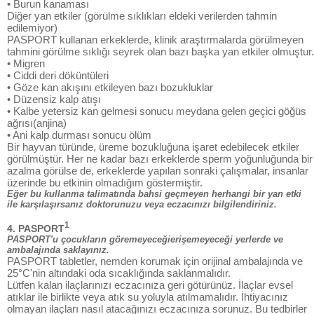
• Burun kanaması
Diğer yan etkiler (görülme sıklıkları eldeki verilerden tahmin
edilemiyor)
PASPORT kullanan erkeklerde, klinik araştırmalarda görülmeyen
tahmini görülme sıklığı seyrek olan bazı başka yan etkiler olmuştur.
• Migren
• Ciddi deri döküntüleri
• Göze kan akışını etkileyen bazı bozukluklar
• Düzensiz kalp atışı
• Kalbe yetersiz kan gelmesi sonucu meydana gelen geçici göğüs
ağrısı(anjina)
• Ani kalp durması sonucu ölüm
Bir hayvan türünde, üreme bozukluğuna işaret edebilecek etkiler
görülmüştür. Her ne kadar bazı erkeklerde sperm yoğunluğunda bir
azalma görülse de, erkeklerde yapılan sonraki çalışmalar, insanlar
üzerinde bu etkinin olmadığım göstermiştir.
Eğer bu kullanma talimatında bahsi geçmeyen herhangi bir yan etki
ile karşılaşırsanız doktorunuzu veya eczacınızı bilgilendiriniz.
1
4. PASPORT
PASPORT'u çocukların göremeyeceğierişemeyeceği yerlerde ve
ambalajında saklayınız.
PASPORT tabletler, nemden korumak için orijinal ambalajında ve
25°C'nin altındaki oda sıcaklığında saklanmalıdır.
Lütfen kalan ilaçlarınızı eczacınıza geri götürünüz. İlaçlar evsel
atıklar ile birlikte veya atık su yoluyla atılmamalıdır. İhtiyacınız
olmayan ilaçları nasıl atacağınızı eczacınıza sorunuz. Bu tedbirler