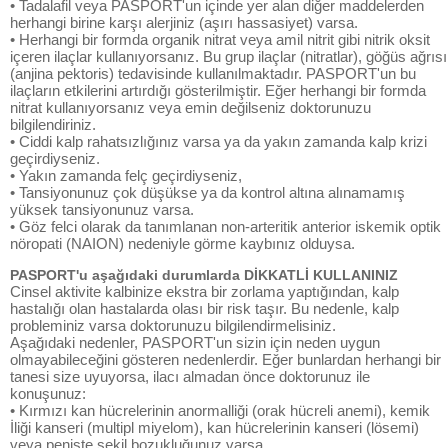
• Tadalafil veya PASPORT'un içinde yer alan diğer maddelerden
herhangi birine karşı alerjiniz (aşırı hassasiyet) varsa.
• Herhangi bir formda organik nitrat veya amil nitrit gibi nitrik oksit
içeren ilaçlar kullanıyorsanız. Bu grup ilaçlar (nitratlar), göğüs ağrısı
(anjina pektoris) tedavisinde kullanılmaktadır. PASPORT'un bu
ilaçların etkilerini artırdığı gösterilmiştir. Eğer herhangi bir formda
nitrat kullanıyorsanız veya emin değilseniz doktorunuzu
bilgilendiriniz.
• Ciddi kalp rahatsızlığınız varsa ya da yakın zamanda kalp krizi
geçirdiyseniz.
• Yakın zamanda felç geçirdiyseniz,
• Tansiyonunuz çok düşükse ya da kontrol altına alınamamış
yüksek tansiyonunuz varsa.
• Göz felci olarak da tanımlanan non-arteritik anterior iskemik optik
nöropati (NAION) nedeniyle görme kaybınız olduysa.
PASPORT'u aşağıdaki durumlarda DİKKATLİ KULLANINIZ
Cinsel aktivite kalbinize ekstra bir zorlama yaptığından, kalp
hastalığı olan hastalarda olası bir risk taşır. Bu nedenle, kalp
probleminiz varsa doktorunuzu bilgilendirmelisiniz.
Aşağıdaki nedenler, PASPORT'un sizin için neden uygun
olmayabileceğini gösteren nedenlerdir. Eğer bunlardan herhangi bir
tanesi size uyuyorsa, ilacı almadan önce doktorunuz ile
konuşunuz:
• Kırmızı kan hücrelerinin anormalliği (orak hücreli anemi), kemik
İliği kanseri (multipl miyelom), kan hücrelerinin kanseri (lösemi)
veya peniste şekil bozukluğunuz varsa.