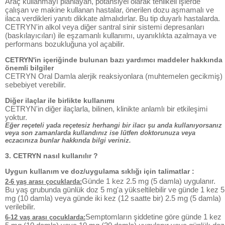
Araç kullanmayı planlayan, potansiyel olarak tehlikeli işlerde
çalışan ve makine kullanan hastalar, önerilen dozu aşmamalı ve
ilaca verdikleri yanıtı dikkate almalıdırlar. Bu tip duyarlı hastalarda.
CETRYN'in alkol veya diğer santral sinir sistemi depresanları
(baskılayıcıları) ile eşzamanlı kullanımı, uyanıklıkta azalmaya ve
performans bozukluğuna yol açabilir.
CETRYN'in içeriğinde bulunan bazı yardımcı maddeler hakkında
önemli bilgiler
CETRYN Oral Damla alerjik reaksiyonlara (muhtemelen gecikmiş)
sebebiyet verebilir.
Diğer ilaçlar ile birlikte kullanımı
CETRYN'in diğer ilaçlarla, bilinen, klinikte anlamlı bir etkileşimi
yoktur.
Eğer reçeteli yada reçetesiz herhangi bir ilacı şu anda kullanıyorsanız
veya son zamanlarda kullandınız ise lütfen doktorunuza veya
eczacınıza bunlar hakkında bilgi veriniz.
3. CETRYN nasıl kullanılır ?
Uygun kullanım ve doz/uygulama sıklığı için talimatlar :
Günde 1 kez 2.5 mg (5 damla) uygulanır.
2-6 yaş arası çocuklarda:
Bu yaş grubunda günlük doz 5 mg'a yükseltilebilir ve günde 1 kez 5
mg (10 damla) veya günde iki kez (12 saatte bir) 2.5 mg (5 damla)
verilebilir.
Semptomların şiddetine göre günde 1 kez
6-12 vaş arası çocuklarda: