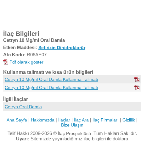
İlaç Bilgileri
Cetryn 10 Mg/ml Oral Damla
Etken Maddesi:
Setirizin Dihidroklorür
Atc Kodu:
R06AE07
Pdf olarak göster
Kullanma talimatı ve kısa ürün bilgileri
Cetryn 10 Mg/ml Oral Damla Kullanma Talimatı
Cetryn 10 Mg/ml Oral Damla Kullanma Talimatı
İlgili İlaçlar
Cetryn Oral Damla
Ana Sayfa
|
Hakkımızda
|
İlaçlar
|
İlaç Ara
|
İlaç Firmaları
|
Gizlilik
|
Bize Ulaşın
Telif Hakkı 2008-2026 ©
Tüm Hakları Saklıdır.
İlaç Prospektüsü.
Uyarı:
Sitemizde yayınladığımız ilaç bilgileri ile doktora