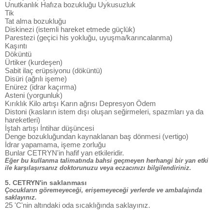
Unutkanlık Hafıza bozukluğu Uykusuzluk
Tik
Tat alma bozukluğu
Diskinezi (istemli hareket etmede güçlük)
Parestezi (geçici his yokluğu, uyuşma/karıncalanma)
Kaşıntı
Döküntü
Ürtiker (kurdeşen)
Sabit ilaç erüpsiyonu (döküntü)
Disüri (ağrılı işeme)
Enürez (idrar kaçırma)
Asteni (yorgunluk)
Kırıklık Kilo artışı Karın ağrısı Depresyon Ödem
Distoni (kasların istem dışı oluşan seğirmeleri, spazmları ya da
hareketleri)
İştah artışı İntihar düşüncesi
Denge bozukluğundan kaynaklanan baş dönmesi (vertigo)
İdrar yapamama, işeme zorluğu
Bunlar CETRYN'in hafif yan etkileridir.
Eğer bu kullanma talimatında bahsi geçmeyen herhangi bir yan etki
ile karşılaşırsanız doktorunuzu veya eczacınızı bilgilendiriniz.
5. CETRYN'in saklanması
Çocukların göremeyeceği, erişemeyeceği yerlerde ve ambalajında
saklayınız.
25 'C'nin altındaki oda sıcaklığında saklayınız.