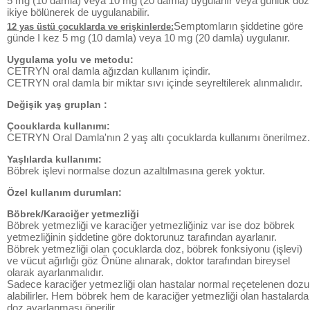
5 mg (10 damla) veya 10 mg (20 damla) uygulanır veya günlük doz
ikiye bölünerek de uygulanabilir.
Semptomların şiddetine göre
12 yas üstü çocuklarda ve erişkinlerde:
günde I kez 5 mg (10 damla) veya 10 mg (20 damla) uygulanır.
Uygulama yolu ve metodu:
CETRYN oral damla ağızdan kullanım içindir.
CETRYN oral damla bir miktar sıvı içinde seyreltilerek alınmalıdır.
Değişik yaş gruplan :
Çocuklarda kullanımı:
CETRYN Oral Damla'nın 2 yaş altı çocuklarda kullanımı önerilmez.
Yaşlılarda kullanımı:
Böbrek işlevi normalse dozun azaltılmasına gerek yoktur.
Özel kullanım durumları:
Böbrek/Karaciğer yetmezliği
Böbrek yetmezliği ve karaciğer yetmezliğiniz var ise doz böbrek
yetmezliğinin şiddetine göre doktorunuz tarafından ayarlanır.
Böbrek yetmezliği olan çocuklarda doz, böbrek fonksiyonu (işlevi)
ve vücut ağırlığı göz Önüne alınarak, doktor tarafından bireysel
olarak ayarlanmalıdır.
Sadece karaciğer yetmezliği olan hastalar normal reçetelenen dozu
alabilirler. Hem böbrek hem de karaciğer yetmezliği olan hastalarda
doz ayarlanması önerilir.