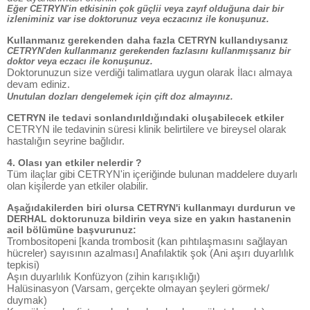
Eğer CETRYN'in etkisinin çok güçlii veya zayıf olduğuna dair bir
izleniminiz var ise doktorunuz veya eczacınız ile konuşunuz.
Kullanmanız gerekenden daha fazla CETRYN kullandıysanız
CETRYN'den kullanmanız gerekenden fazlasını kullanmışsanız bir
doktor veya eczacı ile konuşunuz.
Doktorunuzun size verdiği talimatlara uygun olarak İlacı almaya
devam ediniz.
Unutulan dozları dengelemek için çift doz almayınız.
CETRYN ile tedavi sonlandırıldığındaki oluşabilecek etkiler
CETRYN ile tedavinin süresi klinik belirtilere ve bireysel olarak
hastalığın seyrine bağlıdır.
4. Olası yan etkiler nelerdir ?
Tüm ilaçlar gibi CETRYN'in içeriğinde bulunan maddelere duyarlı
olan kişilerde yan etkiler olabilir.
Aşağıdakilerden biri olursa CETRYN'i kullanmayı durdurun ve
DERHAL doktorunuza bildirin veya size en yakın hastanenin
acil bölümüne başvurunuz:
Trombositopeni [kanda trombosit (kan pıhtılaşmasını sağlayan
hücreler) sayısının azalması] Anafılaktik şok (Ani aşırı duyarlılık
tepkisi)
Aşın duyarlılık Konfüzyon (zihin karışıklığı)
Halüsinasyon (Varsam, gerçekte olmayan şeyleri görmek/
duymak)