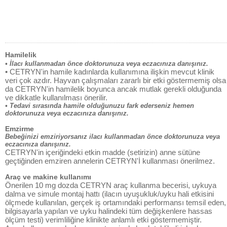
Hamilelik
• İlacı kullanmadan önce doktorunuza veya eczacınıza danışınız.
• CETRYN'in hamile kadınlarda kullanımına ilişkin mevcut klinik
veri çok azdır. Hayvan çalışmaları zararlı bir etki göstermemiş olsa
da CETRYN'in hamilelik boyunca ancak mutlak gerekli olduğunda
ve dikkatle kullanılması önerilir.
• Tedavi sırasında hamile olduğunuzu fark ederseniz hemen
doktorunuza veya eczacınıza danışınız.
Emzirme
Bebeğinizi emziriyorsanız ilacı kullanmadan önce doktorunuza veya
eczacınıza danışınız.
CETRYN'in içeriğindeki etkin madde (setirizin) anne sütüne
geçtiğinden emziren annelerin CETRYN'İ kullanması önerilmez.
Araç ve makine kullanımı
Önerilen 10 mg dozda CETRYN araç kullanma becerisi, uykuya
dalma ve simule montaj hattı (ilacın uyuşukluk/uyku hali etkisini
ölçmede kullanılan, gerçek iş ortamındaki performansı temsil eden,
bilgisayarla yapılan ve uyku halindeki tüm değişkenlere hassas
ölçüm testi) verimliliğine klinikte anlamlı etki göstermemiştir.