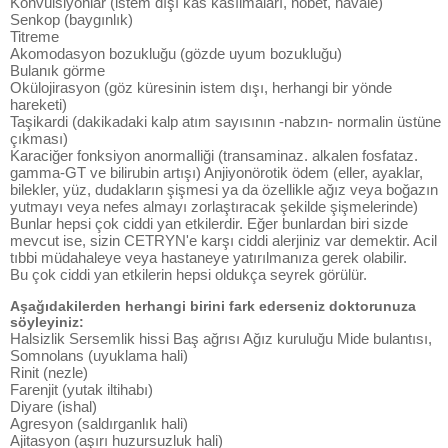
Konvülsiyonlar (istem dışı kas kasılmaları, nöbet, havale)
Senkop (baygınlık)
Titreme
Akomodasyon bozukluğu (gözde uyum bozukluğu)
Bulanık görme
Okülojirasyon (göz küresinin istem dışı, herhangi bir yönde
hareketi)
Taşikardi (dakikadaki kalp atım sayısının -nabzın- normalin üstüne
çıkması)
Karaciğer fonksiyon anormalliği (transaminaz. alkalen fosfataz.
gamma-GT ve bilirubin artışı) Anjiyonörotik ödem (eller, ayaklar,
bilekler, yüz, dudakların şişmesi ya da özellikle ağız veya boğazın
yutmayı veya nefes almayı zorlaştıracak şekilde şişmelerinde)
Bunlar hepsi çok ciddi yan etkilerdir. Eğer bunlardan biri sizde
mevcut ise, sizin CETRYN'e karşı ciddi alerjiniz var demektir. Acil
tıbbi müdahaleye veya hastaneye yatırılmanıza gerek olabilir.
Bu çok ciddi yan etkilerin hepsi oldukça seyrek görülür.
Aşağıdakilerden herhangi birini fark ederseniz doktorunuza
söyleyiniz:
Halsizlik Sersemlik hissi Baş ağrısı Ağız kuruluğu Mide bulantısı,
Somnolans (uyuklama hali)
Rinit (nezle)
Farenjit (yutak iltihabı)
Diyare (ishal)
Agresyon (saldırganlık hali)
Ajitasyon (aşırı huzursuzluk hali)