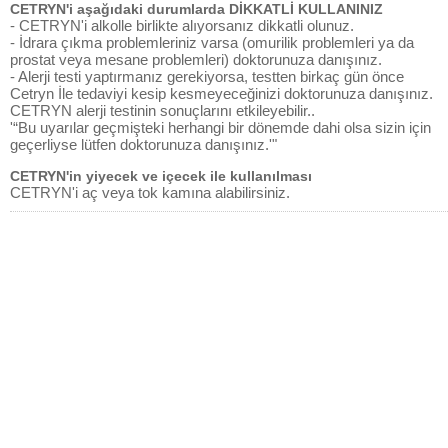
CETRYN'i aşağıdaki durumlarda DİKKATLİ KULLANINIZ
- CETRYN'i alkolle birlikte alıyorsanız dikkatli olunuz.
- İdrara çıkma problemleriniz varsa (omurilik problemleri ya da
prostat veya mesane problemleri) doktorunuza danışınız.
- Alerji testi yaptırmanız gerekiyorsa, testten birkaç gün önce
Cetryn İle tedaviyi kesip kesmeyeceğinizi doktorunuza danışınız.
CETRYN alerji testinin sonuçlarını etkileyebilir..
'“Bu uyarılar geçmişteki herhangi bir dönemde dahi olsa sizin için
geçerliyse lütfen doktorunuza danışınız.'"
CETRYN'in yiyecek ve içecek ile kullanılması
CETRYN'i aç veya tok kamına alabilirsiniz.