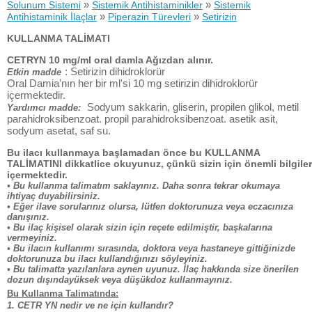
»
»
Solunum Sistemi
Sistemik Antihistaminikler
Sistemik
»
»
Antihistaminik İlaçlar
Piperazin Türevleri
Setirizin
KULLANMA TALİMATI
CETRYN 10 mg/ml oral damla Ağızdan alınır.
: Setirizin dihidroklorür
Etkin madde
Oral Damia'nın her bir ml'si 10 mg setirizin dihidroklorür
içermektedir.
Sodyum sakkarin, gliserin, propilen glikol, metil
Yardımcı madde:
parahidroksibenzoat. propil parahidroksibenzoat. asetik asit,
sodyum asetat, saf su.
Bu ilacı kullanmaya başlamadan önce bu KULLANMA
TALİMATINI dikkatlice okuyunuz, çünkü sizin için önemli bilgiler
içermektedir.
• Bu kullanma talimatım saklayınız. Daha sonra tekrar okumaya
ihtiyaç duyabilirsiniz.
• Eğer ilave sorularınız olursa, lütfen doktorunuza veya eczacınıza
danışınız.
• Bu ilaç kişisel olarak sizin için reçete edilmiştir, başkalarına
vermeyiniz.
• Bu ilacın kullanımı sırasında, doktora veya hastaneye gittiğinizde
doktorunuza bu ilacı kullandığınızı söyleyiniz.
• Bu talimatta yazılanlara aynen uyunuz. İlaç hakkında size önerilen
dozun dışındayüksek veya düşükdoz kullanmayınız.
Bu Kullanma Talimatında:
1. CETR YN nedir ve ne için kullandır?