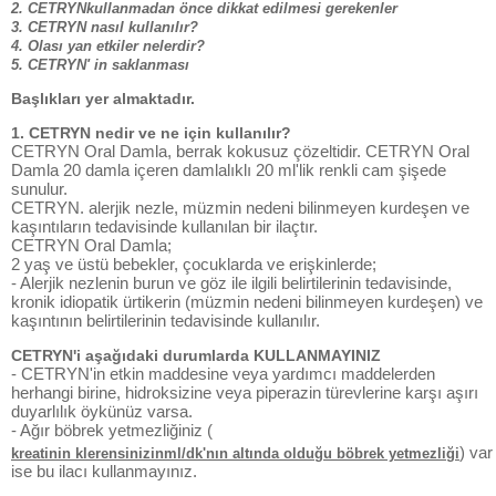
2. CETRYNkullanmadan önce dikkat edilmesi gerekenler
3. CETRYN nasıl kullanılır?
4. Olası yan etkiler nelerdir?
5. CETRYN' in saklanması
Başlıkları yer almaktadır.
1. CETRYN nedir ve ne için kullanılır?
CETRYN Oral Damla, berrak kokusuz çözeltidir. CETRYN Oral
Damla 20 damla içeren damlalıklı 20 ml'lik renkli cam şişede
sunulur.
CETRYN. alerjik nezle, müzmin nedeni bilinmeyen kurdeşen ve
kaşıntıların tedavisinde kullanılan bir ilaçtır.
CETRYN Oral Damla;
2 yaş ve üstü bebekler, çocuklarda ve erişkinlerde;
- Alerjik nezlenin burun ve göz ile ilgili belirtilerinin tedavisinde,
kronik idiopatik ürtikerin (müzmin nedeni bilinmeyen kurdeşen) ve
kaşıntının belirtilerinin tedavisinde kullanılır.
CETRYN'i aşağıdaki durumlarda KULLANMAYINIZ
- CETRYN'in etkin maddesine veya yardımcı maddelerden
herhangi birine, hidroksizine veya piperazin türevlerine karşı aşırı
duyarlılık öykünüz varsa.
- Ağır böbrek yetmezliğiniz (
) var
kreatinin klerensinizinml/dk'nın altında olduğu böbrek yetmezliği
ise bu ilacı kullanmayınız.