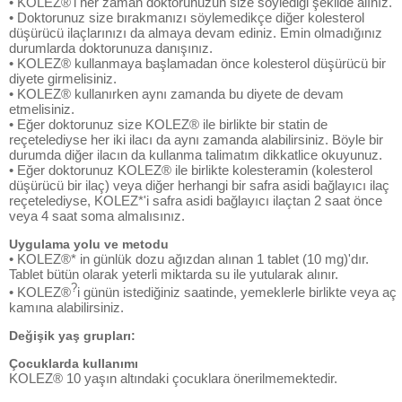
• KOLEZ®'i her zaman doktorunuzun size söylediği şekilde alınız.
• Doktorunuz size bırakmanızı söylemedikçe diğer kolesterol
düşürücü ilaçlarınızı da almaya devam ediniz. Emin olmadığınız
durumlarda doktorunuza danışınız.
• KOLEZ® kullanmaya başlamadan önce kolesterol düşürücü bir
diyete girmelisiniz.
• KOLEZ® kullanırken aynı zamanda bu diyete de devam
etmelisiniz.
• Eğer doktorunuz size KOLEZ® ile birlikte bir statin de
reçetelediyse her iki ilacı da aynı zamanda alabilirsiniz. Böyle bir
durumda diğer ilacın da kullanma talimatım dikkatlice okuyunuz.
• Eğer doktorunuz KOLEZ® ile birlikte kolesteramin (kolesterol
düşürücü bir ilaç) veya diğer herhangi bir safra asidi bağlayıcı ilaç
reçetelediyse, KOLEZ*'i safra asidi bağlayıcı ilaçtan 2 saat önce
veya 4 saat soma almalısınız.
Uygulama yolu ve metodu
• KOLEZ®* in günlük dozu ağızdan alınan 1 tablet (10 mg)'dır.
Tablet bütün olarak yeterli miktarda su ile yutularak alınır.
?
• KOLEZ®
i günün istediğiniz saatinde, yemeklerle birlikte veya aç
kamına alabilirsiniz.
Değişik yaş grupları:
Çocuklarda kullanımı
KOLEZ® 10 yaşın altındaki çocuklara önerilmemektedir.