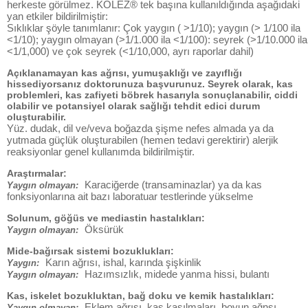
herkeste görülmez. KOLEZ® tek başına kullanıldığında aşağıdaki
yan etkiler bildirilmiştir:
Sıklıklar şöyle tanımlanır: Çok yaygın ( >1/10); yaygın (> 1/100 ila
<1/10); yaygın olmayan (>1/1.000 ila <1/100): seyrek (>1/10.000 ila
<1/1,000) ve çok seyrek (<1/10,000, ayrı raporlar dahil)
Açıklanamayan kas ağrısı, yumuşaklığı ve zayıflığı
hissediyorsanız doktorunuza başvurunuz. Seyrek olarak, kas
problemleri, kas zafiyeti böbrek hasarıyla sonuçlanabilir, ciddi
olabilir ve potansiyel olarak sağlığı tehdit edici durum
oluşturabilir.
Yüz. dudak, dil ve/veva boğazda şişme nefes almada ya da
yutmada güçlük oluşturabilen (hemen tedavi gerektirir) alerjik
reaksiyonlar genel kullanımda bildirilmiştir.
Araştırmalar:
Karaciğerde (transaminazlar) ya da kas
Yaygın olmayan:
fonksiyonlarına ait bazı laboratuar testlerinde yükselme
Solunum, göğüs ve mediastin hastalıkları:
Öksürük
Yaygın olmayan:
Mide-bağırsak sistemi bozuklukları:
Karın ağrısı, ishal, karında şişkinlik
Yaygın:
Hazımsızlık, midede yanma hissi, bulantı
Yaygın olmayan:
Kas, iskelet bozukluktan, bağ doku ve kemik hastalıkları:
Eklem ağrısı, kas kasılmaları, boyun ağnsı
Yaygın olmayan: