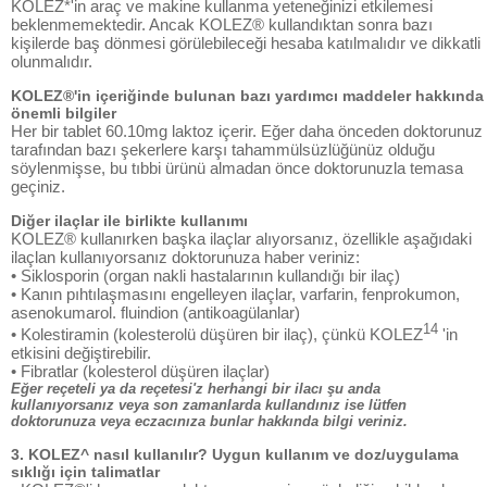
KOLEZ*'in araç ve makine kullanma yeteneğinizi etkilemesi
beklenmemektedir. Ancak KOLEZ® kullandıktan sonra bazı
kişilerde baş dönmesi görülebileceği hesaba katılmalıdır ve dikkatli
olunmalıdır.
KOLEZ®'in içeriğinde bulunan bazı yardımcı maddeler hakkında
önemli bilgiler
Her bir tablet 60.10mg laktoz içerir. Eğer daha önceden doktorunuz
tarafından bazı şekerlere karşı tahammülsüzlüğünüz olduğu
söylenmişse, bu tıbbi ürünü almadan önce doktorunuzla temasa
geçiniz.
Diğer ilaçlar ile birlikte kullanımı
KOLEZ® kullanırken başka ilaçlar alıyorsanız, özellikle aşağıdaki
ilaçlan kullanıyorsanız doktorunuza haber veriniz:
• Siklosporin (organ nakli hastalarının kullandığı bir ilaç)
• Kanın pıhtılaşmasını engelleyen ilaçlar, varfarin, fenprokumon,
asenokumarol. fluindion (antikoagülanlar)
14
• Kolestiramin (kolesterolü düşüren bir ilaç), çünkü KOLEZ
'in
etkisini değiştirebilir.
• Fibratlar (kolesterol düşüren ilaçlar)
Eğer reçeteli ya da reçetesi'z herhangi bir ilacı şu anda
kullanıyorsanız veya son zamanlarda kullandınız ise lütfen
doktorunuza veya eczacınıza bunlar hakkında bilgi veriniz.
3. KOLEZ^ nasıl kullanılır? Uygun kullanım ve doz/uygulama
sıklığı için talimatlar