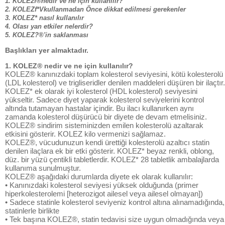
1. KOLE2f®nedir ve ne için kullanılır?
2. KOLEZf*Vkullanmadan Önce dikkat edilmesi gerekenler
3. KOLEZ* nasıl kullanılır
4. Olası yan etkiler nelerdir?
5. KOLEZ?®'in saklanması
Başlıkları yer almaktadır.
1. KOLEZ® nedir ve ne için kullanılır?
KOLEZ® kanınızdaki toplam kolesterol seviyesini, kötü kolesterolü
(LDL kolesterol) ve trigliseridler denilen maddeleri düşüren bir ilaçtır.
KOLEZ* ek olarak iyi kolesterol (HDL kolesterol) seviyesini
yükseltir. Sadece diyet yaparak kolesterol seviyelerini kontrol
altında tutamayan hastalar içindir. Bu ilacı kullanırken aynı
zamanda kolesterol düşürücü bir diyete de devam etmelisiniz.
KOLEZ® sindirim sisteminizden emilen kolesterolü azaltarak
etkisini gösterir. KOLEZ kilo vermenizi sağlamaz.
KOLEZ®, vücudunuzun kendi ürettiği kolesterolü azaltıcı statin
denilen ilaçlara ek bir etki gösterir. KOLEZ* beyaz renkli, oblong,
düz. bir yüzü çentikli tabletlerdir. KOLEZ* 28 tabletlik ambalajlarda
kullanıma sunulmuştur.
KOLEZ® aşağıdaki durumlarda diyete ek olarak kullanılır:
• Kanınızdaki kolesterol seviyesi yüksek olduğunda (primer
hiperkolesterolemi [heterozigot ailesel veya ailesel olmayan])
• Sadece statinle kolesterol seviyeniz kontrol altına alınamadığında,
statinlerle birlikte
• Tek başına KOLEZ®, statin tedavisi size uygun olmadığında veya