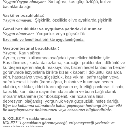
Sırt ağrısı, kas güçsüzlüğü, kol ve
Yaygın:Yaygın olmayan:
bacaklarda ağn
Vasküler bozukluklar:
Şişkinlik, özellikle el ve ayaklarda şişkinlik
Yaygın olmayan:
Genel bozukluklar ve uygulama yerindeki durumlar:
Yorgunluk veya güçsüzlük
Yaygın olmcrvan:
Ezetimib ve fenofibrat birlikte uygulandığında:
Gastrointestinal bozukluklar:
Karın ağrısı
Yaygın:
Ayrıca, genel kullanımda aşağıdaki yan etkiler bildirilmiştir:
Baş dönmesi, kaslarda sızlama, karaciğer problemleri, döküntü ve
kurdeşeni içeren alerjik reaksiyonlar, bazen hedef tahtasına benzer
görünümde lezyonlarla birlikte kızarık kabartılı döküntü, kaslarda
ağrı, hassasiyet veya güçsüzlük, kas yıkımı, safra taşlan veya
safra kesesi iltihabı (karın ağrısı, bulantı ve kusmaya neden
olabilir), sıklıkla şiddetli karın ağrısının eşlik ettiği pankreas iltihabı,
kabızlık, kan hücre sayımlarında azalma ve buna bağlı olarak
morarma/kanama (trombositopeni), karıncalanma hissi,
depresyon, olağandışı yorgunluk veya güçsüzlük, nefes darlığı.
Eğer bu kullanma talimatında bahsi geçmeyen herhangi bir yan etki
ile karşılaşırsamz doktorunuzu veya eczacınızı bilgilendiriniz.
5. KOLEZ *'in saklanması
KOLE7?' 'i çocukların göremeyeceği, erişemeyeceği yerlerde ve