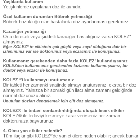
Yaşlılarda kullanım
Yetişkinlerde uygulanan doz ile aynıdır.
Özel kullanım durumları Böbrek yetmezliği
Böbrek bozukluğu olan hastalarda doz ayarlanması gerekmez.
Karaciğer yetmezliği
Orta dereceli veya şiddetli karaciğer hastalığınız varsa KOLEZ*
almayınız
Eğer KOLEZ* in etkisinin çok güçlü veya zayıf olduğuna dair bir
izleniminiz var ise doktorunuz veya eczacınız ile konuşunuz.
Kullanmanız gerekenden daha fazla KOLEZ' kullandıysanız
KOLEZden kullanmanız gerekenden fazlasını kullanmışsanız, bir
doktor veya eczacı ile konuşunuz.
KOLEZ *'i kullanmayı unutursanız
Bir tableti her zamanki saatinde almayı unutursanız, ekstra bir doz
almayınız. Yalnızca bir sonraki gün ilacı alma zamanı geldiğinde
normal dozunuzu alınız.
Unutulan dozları dengelemek için çift doz almayınız.
KOLEZ® ile tedavi sonlandırıldığında oluşabilecek etkiler
KOLEZ® ile tedaviyi kesmeye karar verirseniz her zaman
doktorunuza başvurunuz.
4. Olası yan etkiler nelerdir?
Tüm ilaçlar gibi KOLEZ*'de yan etkilere neden olabilir; ancak bunlar