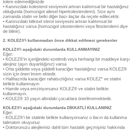
tolere edemediğinizde
• Kanınızdaki kolesterol seviyesini artıran kalıtımsal bir hastalığınız
olduğunda (homozigot ailesel hiperkolesterolemi). Size aynı
zamanda statin ve belki diğer bazı ilaçlar da reçete edilecektir.
• Kanınızdaki bitkisel sterol seviyesini artıran kalıtımsal bir
hastalığınız varsa {homozigot sitosterolemi veya fitosterolemi diye
de bilinir).
2. KOLEZ®'i kullanmadan önce dikkat edilmesi gerekenler
KOL£Z®'i aşağıdaki durumlarda KULLANMAYINIZ
Eğer:
• KOLEZ®'in içeriğindeki ezetimib veya herhangi bir maddeye karşı
aleıjiniz (aşırı duyarlılığınız) varsa
• Orta şiddette veya şiddetli karaciğer hastalığınız varsa KOLEZ®
sizin için öneri lmem ektedir.
• Halihazırda karaciğer rahatsızlığınız varsa KOLEZ* ve statini
birlikte kullanmayın
• Hamile veya emziriyorsanız KOLEZ® ve statini birlikte
kullanmayın.
• KOLEZ® 10 yaşın altındaki çocuklara önerilmemektedir.
KOLEZ®'i aşağıdaki durumlarda DİKKATLİ KULLANINIZ
Eğer:
- KOLEZ®'i bir statinle birlikte kullanıyorsanız o ilacın da kullanma
talimatım okuyunuz
• Doktorunuzu aleıjileriniz dahil tüm hastalık geçmişiniz hakkında