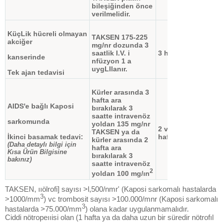
bileşiğinden önce
verilmelidir.
KüçLik hücreli olmayan
TAKSEN 175-225
akciğer
mg/nr dozunda 3
saatlik I.V. i
3 hafta
kanserinde
nfüzyon 1 a
uygLIlanır.
Tek ajan tedavisi
Kürler arasında 3
hafta ara
AIDS'e bağlı Kaposi
bırakılarak 3
saatte intravenöz
sarkomunda
yoldan 135 mg/nr
2 veya 3
TAKSEN ya da
İkinci basamak tedavi:
hafta
kürler arasında 2
(Daha detaylı bilgi için
hafta ara
Kısa Ürün Bilgisine
bırakılarak 3
bakınız)
saatte intravenöz
2
yoldan 100 mg/ın
TAKSEN, ııölrofi] sayısı >l,500/nmr' (Kaposi sarkomalı hastalarda
3
>1000/mm
) vc trombosit sayısı >100.000/mnr (Kaposi sarkomalı
3
hastalarda >75.000/mm
) olana kadar uygulanmamalıdır.
Ciddi nötropeııisi olan (1 hafta ya da daha uzun bir süredir nötrofıl