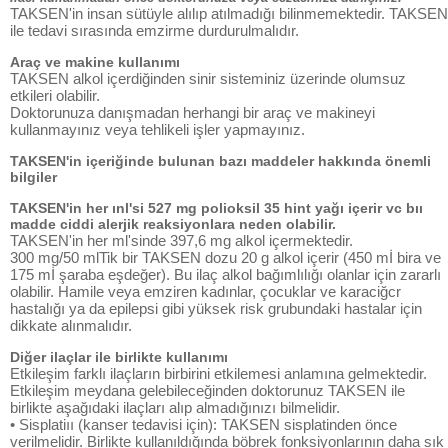
TAKSEN'in insan sütüyle alılıp atılmadığı bilinmemektedir. TAKSEN
ile tedavi sırasında emzirme durdurulmalıdır.
Araç ve makine kullanımı
TAKSEN alkol içerdiğinden sinir sisteminiz üzerinde olumsuz
etkileri olabilir.
Doktorunuza danışmadan herhangi bir araç ve makineyi
kullanmayınız veya tehlikeli işler yapmayınız.
TAKSEN'in içeriğinde bulunan bazı maddeler hakkında önemli
bilgiler
TAKSEN'in her ınl'si 527 mg polioksil 35 hint yağı içerir vc bıı
madde ciddi alerjik reaksiyonlara neden olabilir.
TAKSEN'in her ml'sinde 397,6 mg alkol içermektedir.
300 mg/50 mlTik bir TAKSEN dozu 20 g alkol içerir (450 mİ bira ve
175 mİ şaraba eşdeğer). Bu ilaç alkol bağımlılığı olanlar için zararlı
olabilir. Hamile veya emziren kadınlar, çocuklar ve karaciğcr
hastalığı ya da epilepsi gibi yüksek risk grubundaki hastalar için
dikkate alınmalıdır.
Diğer ilaçlar ile birlikte kullanımı
Etkileşim farklı ilaçların birbirini etkilemesi anlamına gelmektedir.
Etkileşim meydana gelebileceğinden doktorunuz TAKSEN ile
birlikte aşağıdaki ilaçları alıp almadığınızı bilmelidir.
• Sisplatiıı (kanser tedavisi için): TAKSEN sisplatinden önce
verilmelidir. Birlikte kullanıldığında böbrek fonksiyonlarının daha sık