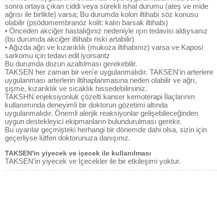
sonra ortaya çıkan ciddi veya sürekli ishal durumu (ateş ve mide
ağrısı ile birlikte) varsa; Bu durumda kolon iltihabı söz konusu
olabilir (psödomembranöz kolit: kalın barsak iltihabı)
• Önceden akciğer hastalığınız nedeniyle ışın tedavisi aldıysanız
(bu durumda akciğer iltihabı riski artabilir)
• Ağızda ağrı ve kızarıklık (mukoza iltihabınız) varsa ve Kaposi
sarkomu için tedavi edil iyorsantz
Bu durumda dozun azaltılması gerekebilir.
TAKSEN her zaman bir ven'e uygulanmalıdır. TAKSEN'in arterlere
uygulanması arterlerin iltihaplanmasına neden olabilir ve ağrı,
şişme, kızarıklık ve sıcaklık hissedebilirsiniz.
TAKSHN enjeksiyonluk çözelti kanser kemoterapi İlaçlarının
kullanımında deneyimli bir doktorun gözetimi altında
uygulanmalıdır. Önemli alerjik reaksiyonlar gelişebileceğinden
uygun destekleyici ekipmanların bulundurulması gerekir.
Bu uyarılar geçmişteki herhangi bir dönemde dahi olsa, sizin için
geçerliyse lütfen doktorunuza danışınız.
TAKSEN'in yiyecek ve içecek ile kullanılması
TAKSEN'in yiyecek ve İçecekler ile bir etkileşimi yoktur.