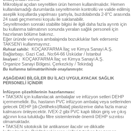
Mikrobiyal açıdan seyreltilen ürün hemen kullanılmalıdır. Hemen
kullanılamadığı durumlarda seyreltmenin kontrollü ve valide edilmiş
aseplik koşullarda yapılması şartıyla, buzdolabında 2-8°C arasında
24 saati geçmemesi koşulu ile saklanabilir.
Seyreltmeden sonraki stabilite bilgisi ile ilgili daha fazla ayrıntı için
bu kullanma talimatının sonunda yeralan sağlık personeli için
hazırlanan bölüme bakınız.
Eğer üründe ve/veya ambalajında bozukluklar fark ederseniz
TAKSEN'i kullanmayınız.
KOÇAKFARMA İlaç ve Kimya Sanayi A.Ş.
Ruhsat sahibi:
Bağlarbaşı. Gazi Cad., No:64-66 Üsküdar / İstanbul
KOÇAKFARMA İlaç ve Kimya Sanayi A.Ş.
İma!yeri :
Organize Sanayi Bölgesi. Çerkezköy / Tekirdağ
Bu kullanma talimatıtarihinde onaylanmıştır.
AŞAĞIDAKİ BİLGİLER BU İLACI UYGULAYACAK SAĞLIK
PERSONELİ İÇİNDİR
İnfüzyon çözeltilerinin hazırlanması:
• TAKSKN için kullanılacak ambalajlar ve infüzyon setleri DEHP
içermemelidir. Bu, hastanın PVC infüzyon ambalaj veya setlerinden
gelecek DEHP [di-(2etilheksi)fltalat] plastizeriııe daha fazla maruz
kalmasını önleyecektir. IVEX-2 gibi PVC kaplı tiibün giriş ve çıkış
ağzının kısa tutulduğu filtre sistemlerinde önemli DEHP sızıntısı
olmamaktadır.
• TAKSEN sitotoksik bir antikanser ilacıdır ve dikkatle