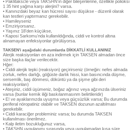
• Paklitakscle veya TAKSHN'in diğer bileşenlerine, özellikle polioksi
1 35 hint yağma karşı alerjini? varsa.
• Kanınızdaki beyaz kan hücresi sayısı düşükse - düzenli olarak
kan testleri yaptırmanız gerekebilir.
• Hamileyseniz
• Emziriyorsanız.
• Yaşınız 18'den küçükse,
• Kaposi Sarkomu'nda kullanıldığında, ciddi ve kontrol altına
alınamayan enfeksiyonlar görülüyorsa.
TAKSEN'i aşağıdaki durumlarda DİKKATLİ KULLANINIZ
Alerjik reaksiyonları en aza indirmek için TAKSEN almadan önce
size başka ilaçlar verilecektir.
Hğer:
• Ciddi alerjik tepki (reaksiyon) geçirirseniz (örneğin: nefes almada
zorluk, nefes darlığı, göğüste darlık hissi, kan basıncında düşme,
sersemlik, baş dönmesi, döküntü ya da şişme gibi deri
reaksiyonları)
• Ateşiniz, ciddi üşümeniz, boğaz ağrınız veya ağzınızda ülseriniz
varsa (bunlar kemik iliği baskılanmasınm belirtileridir)
• E! ve ayaklarınızda uyuşma veya güçsüzlük varsa; Bu durumda
periferal nöropatiniz olabilir ve TAKSEN dozunun azaltılması
gerekebilir.
• Ciddi karaciğer probleminiz varsa; bu durumda TAKSEN
kullanılması önerilmez.
• Kalp iletim bozukluğunuz varsa,
• TAKSHN uygulanımı sırasında veya uygulamadan kısa süre