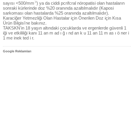
:ı
sayısı <500/mm
) ya da ciddi pcrifcral nöropatisi olan hastaların
sonraki kürlerinde doz %20 oranında azaltılmalıdır (Kaposi
sarkoması olan hastalarda %25 oranında azaltılmalıdır).
Karaciğer Yetmezliği Olan Hastalar için Önerilen Doz için Kısa
Ürün Bilgisi'ne bakınız.
TAKSKN'in 18 yaşın altındaki çocuklarda ve ergenlerde güvenli 1
iği ve etkililiği kanı 11 an m ad ı ğ ı nd an k u 11 an 11 m as ı ö ner i
1 me inek ted i r.
Google Reklamları