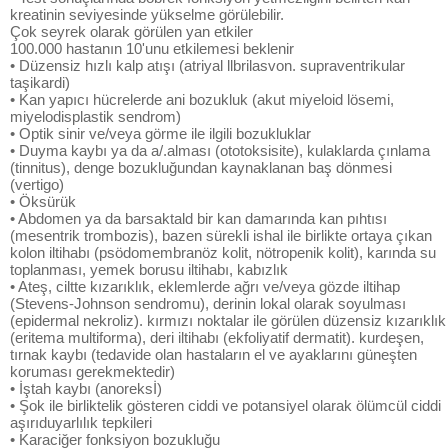
kreatinin seviyesinde yükselme görülebilir.
Çok seyrek olarak görülen yan etkiler
100.000 hastanın 10'unu etkilemesi beklenir
• Düzensiz hızlı kalp atışı (atriyal llbrilasvon. supraventrikular
taşikardi)
• Kan yapıcı hücrelerde ani bozukluk (akut miyeloid lösemi,
miyelodisplastik sendrom)
• Optik sinir ve/veya görme ile ilgili bozukluklar
• Duyma kaybı ya da a/.alması (ototoksisite), kulaklarda çınlama
(tinnitus), denge bozukluğundan kaynaklanan baş dönmesi
(vertigo)
• Öksürük
• Abdomen ya da barsaktald bir kan damarında kan pıhtısı
(mesentrik trombozis), bazen sürekli ishal ile birlikte ortaya çıkan
kolon iltihabı (psödomembranöz kolit, nötropenik kolit), karında su
toplanması, yemek borusu iltihabı, kabızlık
• Ateş, ciltte kızarıklık, eklemlerde ağrı ve/veya gözde iltihap
(Stevens-Johnson sendromu), derinin lokal olarak soyulması
(epidermal nekroliz). kırmızı noktalar ile görülen düzensiz kızarıklık
(eritema multiforma), deri iltihabı (ekfoliyatif dermatit). kurdeşen,
tırnak kaybı (tedavide olan hastaların el ve ayaklarını güneşten
koruması gerekmektedir)
• İştah kaybı (anoreksİ)
• Şok ile birliktelik gösteren ciddi ve potansiyel olarak ölümcül ciddi
aşırıduyarlılık tepkileri
• Karaciğer fonksiyon bozukluğu