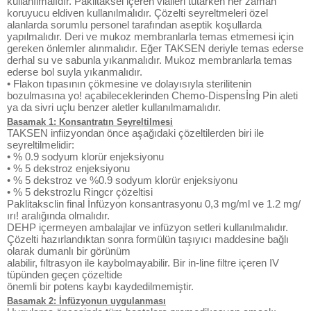
kullanılmalıdır. Paklitaksel içeren vialleri tutarken her zaman
koruyucu eldiven kullanılmalıdır. Çözelti seyreltmeleri özel
alanlarda sorumlu personel tarafından aseptik koşullarda
yapılmalıdır. Deri ve mukoz membranlarla temas etmemesi için
gereken önlemler alınmalıdır. Eğer TAKSEN deriyle temas ederse
derhal su ve sabunla yıkanmalıdır. Mukoz membranlarla temas
ederse bol suyla yıkanmalıdır.
• Flakon tıpasının çökmesine ve dolayısıyla sterilitenin
bozulmasına yo! açabileceklerinden Chemo-Dispensİng Pin aleti
ya da sivri uçlu benzer aletler kullanılmamalıdır.
Basamak 1: Konsantratın Seyreltilmesi
TAKSEN infiizyondan önce aşağıdaki çözeltilerden biri ile
seyreltilmelidir:
• % 0.9 sodyum klorür enjeksiyonu
• % 5 dekstroz enjeksiyonu
• % 5 dekstroz ve %0.9 sodyum klorür enjeksiyonu
• % 5 dekstrozlu Ringcr çözeltisi
Paklitaksclin final İnfüzyon konsantrasyonu 0,3 mg/ml ve 1.2 mg/
ırı! aralığında olmalıdır.
DEHP içermeyen ambalajlar ve infüzyon setleri kullanılmalıdır.
Çözelti hazırlandıktan sonra formülün taşıyıcı maddesine bağlı
olarak dumanlı bir görünüm
alabilir, fıltrasyon ile kaybolmayabilir. Bir in-line filtre içeren IV
tüpünden geçen çözeltide
önemli bir potens kaybı kaydedilmemiştir.
Basamak 2: İnfüzyonun uygulanması