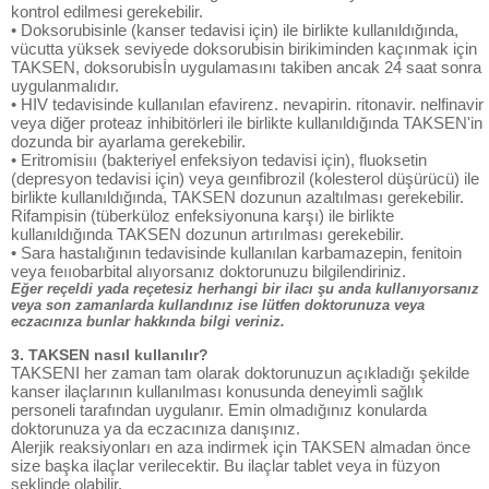
kontrol edilmesi gerekebilir.
• Doksorubisinle (kanser tedavisi için) ile birlikte kullanıldığında,
vücutta yüksek seviyede doksorubisin birikiminden kaçınmak için
TAKSEN, doksorubisİn uygulamasını takiben ancak 24 saat sonra
uygulanmalıdır.
• HIV tedavisinde kullanılan efavirenz. nevapirin. ritonavir. nelfinavir
veya diğer proteaz inhibitörleri ile birlikte kullanıldığında TAKSEN'in
dozunda bir ayarlama gerekebilir.
• Eritromisiıı (bakteriyel enfeksiyon tedavisi için), fluoksetin
(depresyon tedavisi için) veya geınfibrozil (kolesterol düşürücü) ile
birlikte kullanıldığında, TAKSEN dozunun azaltılması gerekebilir.
Rifampisin (tüberküloz enfeksiyonuna karşı) ile birlikte
kullanıldığında TAKSEN dozunun artırılması gerekebilir.
• Sara hastalığının tedavisinde kullanılan karbamazepin, fenitoin
veya feııobarbital alıyorsanız doktorunuzu bilgilendiriniz.
Eğer reçeldi yada reçetesiz herhangi bir ilacı şu anda kullanıyorsanız
veya son zamanlarda kullandınız ise lütfen doktorunuza veya
eczacınıza bunlar hakkında bilgi veriniz.
3. TAKSEN nasıl kullanılır?
TAKSENI her zaman tam olarak doktorunuzun açıkladığı şekilde
kanser ilaçlarının kullanılması konusunda deneyimli sağlık
personeli tarafından uygulanır. Emin olmadığınız konularda
doktorunuza ya da eczacınıza danışınız.
Alerjik reaksiyonları en aza indirmek için TAKSEN almadan önce
size başka ilaçlar verilecektir. Bu ilaçlar tablet veya in füzyon
şeklinde olabilir.