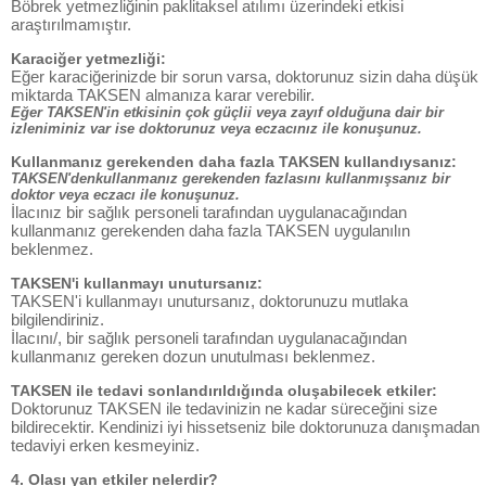
Böbrek yetmezliğinin paklitaksel atılımı üzerindeki etkisi
araştırılmamıştır.
Karaciğer yetmezliği:
Eğer karaciğerinizde bir sorun varsa, doktorunuz sizin daha düşük
miktarda TAKSEN almanıza karar verebilir.
Eğer TAKSEN'in etkisinin çok güçlii veya zayıf olduğuna dair bir
izleniminiz var ise doktorunuz veya eczacınız ile konuşunuz.
Kullanmanız gerekenden daha fazla TAKSEN kullandıysanız:
TAKSEN'denkullanmanız gerekenden fazlasını kullanmışsanız bir
doktor veya eczacı ile konuşunuz.
İlacınız bir sağlık personeli tarafından uygulanacağından
kullanmanız gerekenden daha fazla TAKSEN uygulanılın
beklenmez.
TAKSEN'i kullanmayı unutursanız:
TAKSEN'i kullanmayı unutursanız, doktorunuzu mutlaka
bilgilendiriniz.
İlacını/, bir sağlık personeli tarafından uygulanacağından
kullanmanız gereken dozun unutulması beklenmez.
TAKSEN ile tedavi sonlandırıldığında oluşabilecek etkiler:
Doktorunuz TAKSEN ile tedavinizin ne kadar süreceğini size
bildirecektir. Kendinizi iyi hissetseniz bile doktorunuza danışmadan
tedaviyi erken kesmeyiniz.
4. Olası yan etkiler nelerdir?