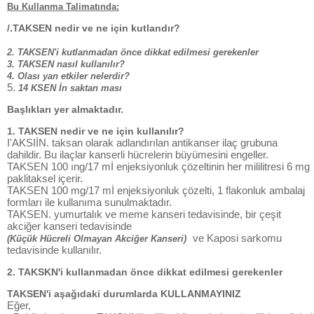
Bu Kullanma Talimatında:
/.TAKSEN nedir ve ne için kutlandır?
2. TAKSEN'i kutlanmadan önce dikkat edilmesi gerekenler
3. TAKSEN nasıl kullanılır?
4. Olası yan etkiler nelerdir?
5.
14 KSEN İn saktan ması
Başlıkları yer almaktadır.
1. TAKSEN nedir ve ne için kullanılır?
I'AKSIİN. taksan olarak adlandırılan antikanser ilaç grubuna
dahildir. Bu ilaçlar kanserli hücrelerin büyümesini engeller.
TAKSEN 100 ıng/17 mİ enjeksiyonluk çözeltinin her mililitresi 6 mg
paklitaksel içerir.
TAKSEN 100 mg/17 mİ enjeksiyonluk çözelti, 1 flakonluk ambalaj
formları ile kullanıma sunulmaktadır.
TAKSEN. yumurtalık ve meme kanseri tedavisinde, bir çeşit
akciğer kanseri tedavisinde
ve Kaposi sarkomu
(Küçük Hücreli Olmayan Akciğer Kanseri)
tedavisinde kullanılır.
2. TAKSKN'i kullanmadan önce dikkat edilmesi gerekenler
TAKSEN'i aşağıdaki durumlarda KULLANMAYINIZ
Eğer,