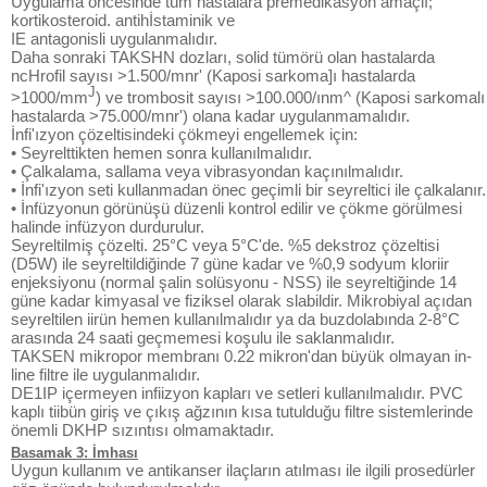
Uygulama öncesinde tüm hastalara premedikasyon amaçlı;
kortikosteroid. antihİstaminik ve
IE antagonisli uygulanmalıdır.
Daha sonraki TAKSHN dozları, solid tümörü olan hastalarda
ncHrofil sayısı >1.500/mnr' (Kaposi sarkoma]ı hastalarda
J
>1000/mm
) ve trombosit sayısı >100.000/ınm^ (Kaposi sarkomalı
hastalarda >75.000/mnr') olana kadar uygulanmamalıdır.
İnfi'ızyon çözeltisindeki çökmeyi engellemek için:
• Seyrelttikten hemen sonra kullanılmalıdır.
• Çalkalama, sallama veya vibrasyondan kaçınılmalıdır.
• İnfi'ızyon seti kullanmadan önec geçimli bir seyreltici ile çalkalanır.
• İnfüzyonun görünüşü düzenli kontrol edilir ve çökme görülmesi
halinde infüzyon durdurulur.
Seyreltilmiş çözelti. 25°C veya 5°C'de. %5 dekstroz çözeltisi
(D5W) ile seyreltildiğinde 7 güne kadar ve %0,9 sodyum kloriir
enjeksiyonu (normal şalin solüsyonu - NSS) ile seyreltiğinde 14
güne kadar kimyasal ve fiziksel olarak slabildir. Mikrobiyal açıdan
seyreltilen iirün hemen kullanılmalıdır ya da buzdolabında 2-8°C
arasında 24 saati geçmemesi koşulu ile saklanmalıdır.
TAKSEN mikropor membranı 0.22 mikron'dan büyük olmayan in-
line filtre ile uygulanmalıdır.
DE1IP içermeyen infiizyon kapları ve setleri kullanılmalıdır. PVC
kaplı tiibün giriş ve çıkış ağzının kısa tutulduğu filtre sistemlerinde
önemli DKHP sızıntısı olmamaktadır.
Basamak 3: İmhası
Uygun kullanım ve antikanser ilaçların atılması ile ilgili prosedürler