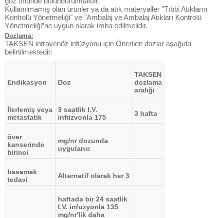
göz önünde bulundurulmalıdır.
Kullanılmamış olan ürünler ya da atık materyaller "Tıbbi Atıkların
Kontrolü Yönetmeliği" ve "Ambalaj ve Ambalaj Atıkları Kontrolü
Yönetmeliği”ne uygun olarak imha edilmelidir.
Dozlama:
TAKSEN intravenöz infüzyonu için Önerilen dozlar aşağıda
belirtilmektedir:
TAKSEN
Endikasyon
Doz
dozlama
aralığı
İlerlemiş veya
3 saatlik I.V.
3 hafta
metastatik
infıizvonla 175
över
mg/nr dozunda
kanserinde
uygulanır.
birinci
basamak
Alternatif olarak her 3
tedavi
haftada bir 24 saatlik
I.V. infuzyonla 135
mg/nr'lik daha