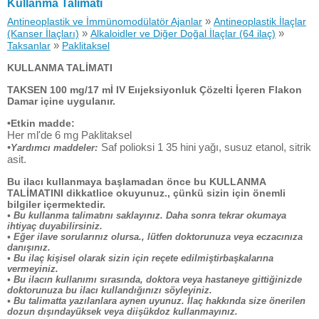
Kullanma Talimatı
»
Antineoplastik ve İmmünomodülatör Ajanlar
Antineoplastik İlaçlar
»
»
(Kanser İlaçları)
Alkaloidler ve Diğer Doğal İlaçlar (64 ilaç)
»
Taksanlar
Paklitaksel
KULLANMA TALİMATI
TAKSEN 100 mg/17 mİ IV Eııjeksiyonluk Çözelti İçeren Flakon
Damar içine uygulanır.
•Etkin madde:
Her ml'de 6 mg Paklitaksel
•
Saf polioksi 1 35 hini yağı, susuz etanol, sitrik
Yardımcı maddeler:
asit.
Bu ilacı kullanmaya başlamadan önce bu KULLANMA
TALİMATINI dikkatlice okuyunuz., çünkü sizin için önemli
bilgiler içermektedir.
• Bu kullanma talimatını saklayınız. Daha sonra tekrar okumaya
ihtiyaç duyabilirsiniz.
• Eğer ilave sorularınız olursa., lütfen doktorunuza veya eczacınıza
danışınız.
• Bu ilaç kişisel olarak sizin için reçete edilmiştirbaşkalarına
vermeyiniz.
• Bu ilacın kullanımı sırasında, doktora veya hastaneye gittiğinizde
doktorunuza bu ilacı kullandığınızı söyleyiniz.
• Bu talimatta yazılanlara aynen uyunuz. İlaç hakkında size önerilen
dozun dışındayüksek veya diişükdoz kullanmayınız.