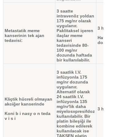
3 saatte
intravenöz yoldan
175 mg/nr olarak
uygulanır.
3 hafta
Metastatik meme
Paklitaksel içeren
kanserinin tek ajan
ilaçlar meme
Haftalık
tedavisi:
kanseri
dozlama
tedavisinde 80-
100 mg/nr
dozunda haftada
bir kullanılabilir.
3 saatlik I.V.
infüzyonla 175
mg/nr dozunda
uygulanır.
Alternatif olarak
24 saatlik I.V.
Kliçtik hücreli olmayan
infüzyonla 135
akciğer kanserinde
mg/nr'lik daha
3 hafta
miyelosııpresifdoz
Koni b i nasy o n teda
kullanılabilir. Bir
v i s i
platin bileşiği ile
kombine edilerek
kullanılacak ise
TAKSEN platin