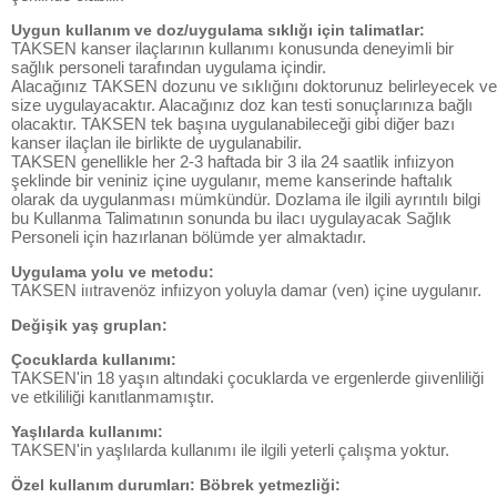
Uygun kullanım ve doz/uygulama sıklığı için talimatlar:
TAKSEN kanser ilaçlarının kullanımı konusunda deneyimli bir
sağlık personeli tarafından uygulama içindir.
Alacağınız TAKSEN dozunu ve sıklığını doktorunuz belirleyecek ve
size uygulayacaktır. Alacağınız doz kan testi sonuçlarınıza bağlı
olacaktır. TAKSEN tek başına uygulanabileceği gibi diğer bazı
kanser ilaçlan ile birlikte de uygulanabilir.
TAKSEN genellikle her 2-3 haftada bir 3 ila 24 saatlik infıizyon
şeklinde bir veniniz içine uygulanır, meme kanserinde haftalık
olarak da uygulanması mümkündür. Dozlama ile ilgili ayrıntılı bilgi
bu Kullanma Talimatının sonunda bu ilacı uygulayacak Sağlık
Personeli için hazırlanan bölümde yer almaktadır.
Uygulama yolu ve metodu:
TAKSEN iııtravenöz infıizyon yoluyla damar (ven) içine uygulanır.
Değişik yaş gruplan:
Çocuklarda kullanımı:
TAKSEN'in 18 yaşın altındaki çocuklarda ve ergenlerde giıvenliliği
ve etkililiği kanıtlanmamıştır.
Yaşlılarda kullanımı:
TAKSEN'in yaşlılarda kullanımı ile ilgili yeterli çalışma yoktur.
Özel kullanım durumları: Böbrek yetmezliği: