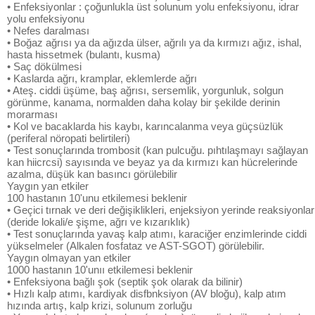
• Enfeksiyonlar : çoğunlukla üst solunum yolu enfeksiyonu, idrar
yolu enfeksiyonu
• Nefes daralması
• Boğaz ağrısı ya da ağızda ülser, ağrılı ya da kırmızı ağız, ishal,
hasta hissetmek (bulantı, kusma)
• Saç dökülmesi
• Kaslarda ağrı, kramplar, eklemlerde ağrı
• Ateş. ciddi üşüme, baş ağrısı, sersemlik, yorgunluk, solgun
görünme, kanama, normalden daha kolay bir şekilde derinin
morarması
• Kol ve bacaklarda his kaybı, karıncalanma veya güçsüzlük
(periferal nöropati belirtileri)
• Test sonuçlarında trombosit (kan pulcuğu. pıhtılaşmayı sağlayan
kan hiicrcsi) sayısında ve beyaz ya da kırmızı kan hücrelerinde
azalma, düşük kan basıncı görülebilir
Yaygın yan etkiler
100 hastanın 10'unu etkilemesi beklenir
• Geçici tırnak ve deri değişiklikleri, enjeksiyon yerinde reaksiyonlar
(deride lokali/e şişme, ağrı ve kızarıklık)
• Test sonuçlarında yavaş kalp atımı, karaciğer enzimlerinde ciddi
yükselmeler (Alkalen fosfataz ve AST-SGOT) görülebilir.
Yaygın olmayan yan etkiler
1000 hastanın 10'unıı etkilemesi beklenir
• Enfeksiyona bağlı şok (septik şok olarak da bilinir)
• Hızlı kalp atımı, kardiyak disfbnksiyon (AV bloğu), kalp atım
hızında artış, kalp krizi, solunum zorluğu