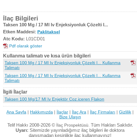
İlaç Bilgileri
Taksen 100 Mg / 17 Ml Iv Enjeksiyonluk Çözelti I...
Etken Maddesi:
Paklitaksel
Atc Kodu:
L01CD01
Pdf olarak göster
Kullanma talimatı ve kısa ürün bilgileri
Taksen 100 Mg / 17 Ml Iv Enjeksiyonluk Çözelti I... Kullanma
Talimatı
Taksen 100 Mg / 17 Ml Iv Enjeksiyonluk Çözelti I... Kullanma
Talimatı
İlgili İlaçlar
Taksen 100 Mg/17 Ml Iv Enjektör Coz.iceren Flakon
Ana Sayfa
|
Hakkımızda
|
İlaçlar
|
İlaç Ara
|
İlaç Firmaları
|
Gizlilik
|
Bize Ulaşın
Telif Hakkı 2008-2026 ©
Tüm Hakları Saklıdır.
İlaç Prospektüsü.
Uyarı:
Sitemizde yayınladığımız ilaç bilgileri ile doktora
danışmadan kesinlikle ilaç kullanmayınız!