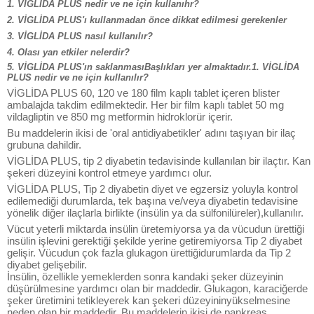
1. VİGLİDA PLUS nedir ve ne için kullanıhr?
2. VİGLİDA PLUS'ı kullanmadan önce dikkat edilmesi gerekenler
3. VİGLİDA PLUS nasıl kullanılır?
4. Olası yan etkiler nelerdir?
5. VİGLİDA PLUS'ın saklanmasıBaşlıkları yer almaktadır.1. VİGLİDA
PLUS nedir ve ne için kullanılır?
VİGLİDA PLUS 60, 120 ve 180 film kaplı tablet içeren blister
ambalajda takdim edilmektedir. Her bir film kaplı tablet 50 mg
vildagliptin ve 850 mg metformin hidroklorür içerir.
Bu maddelerin ikisi de 'oral antidiyabetikler' adını taşıyan bir ilaç
grubuna dahildir.
VİGLİDA PLUS, tip 2 diyabetin tedavisinde kullanılan bir ilaçtır. Kan
şekeri düzeyini kontrol etmeye yardımcı olur.
VİGLİDA PLUS, Tip 2 diyabetin diyet ve egzersiz yoluyla kontrol
edilemediği durumlarda, tek başına ve/veya diyabetin tedavisine
yönelik diğer ilaçlarla birlikte (insülin ya da sülfonilüreler),kullanılır.
Vücut yeterli miktarda insülin üretemiyorsa ya da vücudun ürettiği
insülin işlevini gerektiği şekilde yerine getiremiyorsa Tip 2 diyabet
gelişir. Vücudun çok fazla glukagon ürettiğidurumlarda da Tip 2
diyabet gelişebilir.
İnsülin, özellikle yemeklerden sonra kandaki şeker düzeyinin
düşürülmesine yardımcı olan bir maddedir. Glukagon, karaciğerde
şeker üretimini tetikleyerek kan şekeri düzeyininyükselmesine
neden olan bir maddedir. Bu maddelerin ikisi de pankreas