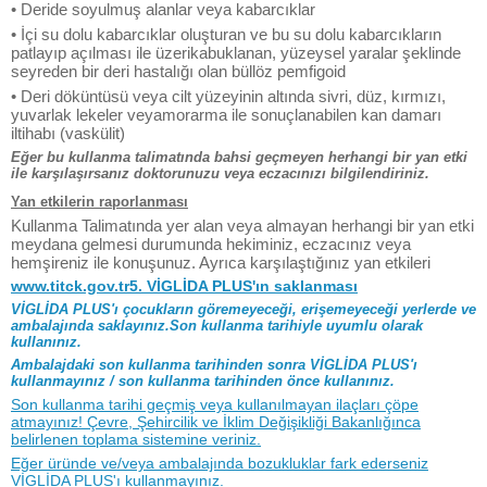
• Deride soyulmuş alanlar veya kabarcıklar
• İçi su dolu kabarcıklar oluşturan ve bu su dolu kabarcıkların
patlayıp açılması ile üzerikabuklanan, yüzeysel yaralar şeklinde
seyreden bir deri hastalığı olan büllöz pemfigoid
• Deri döküntüsü veya cilt yüzeyinin altında sivri, düz, kırmızı,
yuvarlak lekeler veyamorarma ile sonuçlanabilen kan damarı
iltihabı (vaskülit)
Eğer bu kullanma talimatında bahsi geçmeyen herhangi bir yan etki
ile karşılaşırsanız doktorunuzu veya eczacınızı bilgilendiriniz.
Yan etkilerin raporlanması
Kullanma Talimatında yer alan veya almayan herhangi bir yan etki
meydana gelmesi durumunda hekiminiz, eczacınız veya
hemşireniz ile konuşunuz. Ayrıca karşılaştığınız yan etkileri
www.titck.gov.tr5. VİGLİDA PLUS'ın saklanması
VİGLİDA PLUS'ı çocukların göremeyeceği, erişemeyeceği yerlerde ve
ambalajında saklayınız.Son kullanma tarihiyle uyumlu olarak
kullanınız.
Ambalajdaki son kullanma tarihinden sonra VİGLİDA PLUS'ı
kullanmayınız / son kullanma tarihinden önce kullanınız.
Son kullanma tarihi geçmiş veya kullanılmayan ilaçları çöpe
atmayınız! Çevre, Şehircilik ve İklim Değişikliği Bakanlığınca
belirlenen toplama sistemine veriniz.
Eğer üründe ve/veya ambalajında bozukluklar fark ederseniz
VİGLİDA PLUS'ı kullanmayınız.