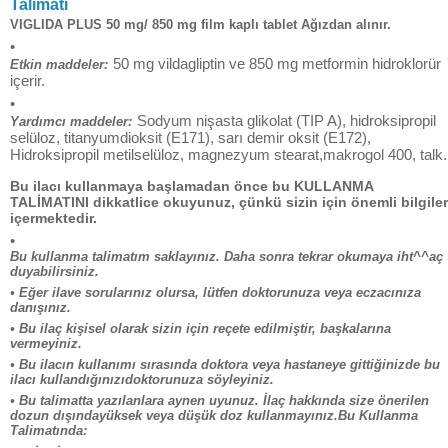
Talimatı
VIGLIDA PLUS 50 mg/ 850 mg film kaplı tablet Ağızdan alınır.
•
50 mg vildagliptin ve 850 mg metformin hidroklorür
Etkin maddeler:
içerir.
•
Sodyum nişasta glikolat (TIP A), hidroksipropil
Yardımcı maddeler:
selüloz, titanyumdioksit (E171), sarı demir oksit (E172),
Hidroksipropil metilselüloz, magnezyum stearat,makrogol 400, talk.
Bu ilacı kullanmaya başlamadan önce bu KULLANMA
TALİMATINI dikkatlice okuyunuz, çünkü sizin için önemli bilgiler
içermektedir.
•
Bu kullanma talimatım saklayınız. Daha sonra tekrar okumaya iht^^aç
duyabilirsiniz.
• Eğer ilave sorularınız olursa, lütfen doktorunuza veya eczacınıza
danışınız.
• Bu ilaç kişisel olarak sizin için reçete edilmiştir, başkalarına
vermeyiniz.
• Bu ilacın kullanımı sırasında doktora veya hastaneye gittiğinizde bu
ilacı kullandığınızıdoktorunuza söyleyiniz.
• Bu talimatta yazılanlara aynen uyunuz. İlaç hakkında size önerilen
dozun dışındayüksek veya düşük doz kullanmayınız.Bu Kullanma
Talimatında: