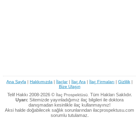
Ana Sayfa
|
Hakkımızda
|
İlaçlar
|
İlaç Ara
|
İlaç Firmaları
|
Gizlilik
|
Bize Ulaşın
Telif Hakkı 2008-2026 ©
Tüm Hakları Saklıdır.
İlaç Prospektüsü.
Uyarı:
Sitemizde yayınladığımız ilaç bilgileri ile doktora
danışmadan kesinlikle ilaç kullanmayınız!
Aksi halde doğabilecek sağlık sorunlarından ilacprospektusu.com
sorumlu tutulamaz.