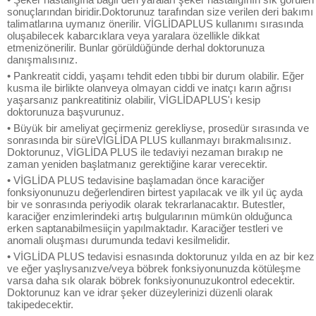
sonuçlarından biridir.Doktorunuz tarafından size verilen deri bakımı
talimatlarına uymanız önerilir. VİGLİDAPLUS kullanımı sırasında
oluşabilecek kabarcıklara veya yaralara özellikle dikkat
etmenizönerilir. Bunlar görüldüğünde derhal doktorunuza
danışmalısınız.
• Pankreatit ciddi, yaşamı tehdit eden tıbbi bir durum olabilir. Eğer
kusma ile birlikte olanveya olmayan ciddi ve inatçı karın ağrısı
yaşarsanız pankreatitiniz olabilir, VİGLİDAPLUS'ı kesip
doktorunuza başvurunuz.
• Büyük bir ameliyat geçirmeniz gerekliyse, prosedür sırasında ve
sonrasında bir süreVİGLİDA PLUS kullanmayı bırakmalısınız.
Doktorunuz, VİGLİDA PLUS ile tedaviyi nezaman bırakıp ne
zaman yeniden başlatmanız gerektiğine karar verecektir.
• VİGLİDA PLUS tedavisine başlamadan önce karaciğer
fonksiyonunuzu değerlendiren birtest yapılacak ve ilk yıl üç ayda
bir ve sonrasında periyodik olarak tekrarlanacaktır. Butestler,
karaciğer enzimlerindeki artış bulgularının mümkün olduğunca
erken saptanabilmesiiçin yapılmaktadır. Karaciğer testleri ve
anomali oluşması durumunda tedavi kesilmelidir.
• VİGLİDA PLUS tedavisi esnasında doktorunuz yılda en az bir kez
ve eğer yaşlıysanızve/veya böbrek fonksiyonunuzda kötüleşme
varsa daha sık olarak böbrek fonksiyonunuzukontrol edecektir.
Doktorunuz kan ve idrar şeker düzeylerinizi düzenli olarak
takipedecektir.