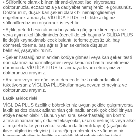
• Sülfonilüre olarak bilinen bir anti-diyabet ilacı alıyorsanız
doktorunuzla, eczacınızla ya dadiyabet hemşireniz ile görüşünüz.
Doktorunuz, düşük kan şekeri olarak bilinenhipoglisemiyi
engellemek amacıyla, VİGLİDA PLUS ile birlikte aldığınız
sülfonilüredozunu düşürmek isteyebilir.
• Açlık, yeterli besin alınmadan yapılan güç gerektiren egzersiz
veya aşırı alkol tüketiminden(genellikle tek başına VİGLİDA PLUS
ile değil) kaynaklanabilecek bulantı, terleme,güçsüzlük, baş
dönmesi, titreme, baş ağrısı (kan şekerinde düşüşün
belirtileri)yaşayabilirsiniz.
• Şeker hastalığınızın aniden kötüye gitmesi veya kan şekeri testi
sonuçlarınızınanormalleşmesi veya kendinizi hasta hissetmeniz
durumunda VİGLİDA PLUS kullanmayadevam etmeyiniz ve
doktorunuzu arayınız.
• Ara sıra veya her gün, aşırı derecede fazla miktarda alkol
tüketiyorsanız VİGLİDA PLUSkullanmaya devam etmeyiniz ve
doktorunuzu arayınız.
Laktik asidoz riski
VİGLİDA PLUS özellikle böbrekleriniz uygun şekilde çalışmıyorsa
laktik asidoz olarak adlandırılan çok nadir, ancak çok ciddi bir yan
etkiye neden olabilir. Bunun yanı sıra, şekerhastalığının kontrol
altına alınamaması, ciddi enfeksiyonlar, uzun süreli açlık veya alkol
alımı,dehidratasyon (vücut sıvılarında önemli kayıp) (aşağıdaki
ilave bilgileri inceleyiniz), karaciğerproblemleri ve vücudun bir
kısmının oksijen tedariğinin azaldığı tıbbi rahatsızlıklar (akut