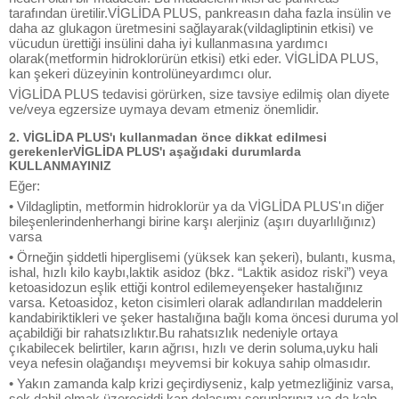
tarafından üretilir.VİGLİDA PLUS, pankreasın daha fazla insülin ve
daha az glukagon üretmesini sağlayarak(vildagliptinin etkisi) ve
vücudun ürettiği insülini daha iyi kullanmasına yardımcı
olarak(metformin hidroklorürün etkisi) etki eder. VİGLİDA PLUS,
kan şekeri düzeyinin kontrolüneyardımcı olur.
VİGLİDA PLUS tedavisi görürken, size tavsiye edilmiş olan diyete
ve/veya egzersize uymaya devam etmeniz önemlidir.
2. VİGLİDA PLUS'ı kullanmadan önce dikkat edilmesi
gerekenlerVİGLİDA PLUS'ı aşağıdaki durumlarda
KULLANMAYINIZ
Eğer:
• Vildagliptin, metformin hidroklorür ya da VİGLİDA PLUS'ın diğer
bileşenlerindenherhangi birine karşı alerjiniz (aşırı duyarlılığınız)
varsa
• Örneğin şiddetli hiperglisemi (yüksek kan şekeri), bulantı, kusma,
ishal, hızlı kilo kaybı,laktik asidoz (bkz. “Laktik asidoz riski”) veya
ketoasidozun eşlik ettiği kontrol edilemeyenşeker hastalığınız
varsa. Ketoasidoz, keton cisimleri olarak adlandırılan maddelerin
kandabiriktikleri ve şeker hastalığına bağlı koma öncesi duruma yol
açabildiği bir rahatsızlıktır.Bu rahatsızlık nedeniyle ortaya
çıkabilecek belirtiler, karın ağrısı, hızlı ve derin soluma,uyku hali
veya nefesin olağandışı meyvemsi bir kokuya sahip olmasıdır.
• Yakın zamanda kalp krizi geçirdiyseniz, kalp yetmezliğiniz varsa,
şok dahil olmak üzereciddi kan dolaşımı sorunlarınız ya da kalp