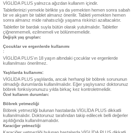
VİGLİDA PLUS yalnızca ağızdan kullanım içindir.
Tabletlerinizi yemekle birlikte ya da yemekten hemen sonra sabah
bir ve akşam bir tablet almanız önerilir. Tableti yemekten hemen
sonra almanız mide rahatsızlığı yaşama riskinizi azaltacaktır.
Tabletler bir bardak suyla bütün olarak yutulmalıdır. Tabletler
çiğnenmemeli, ezilmemeli ve bölünmemelidir.
Değişik yaş grupları:
Çocuklar ve ergenlerde kullanımı
:
VİGLİDA PLUS'ın 18 yaşın altındaki çocuklar ve ergenlerde
kullanılması önerilmez.
Yaşlılarda kullanımı:
VİGLİDA PLUS yaşlılarda, ancak herhangi bir böbrek sorununun
olmadığı durumlarda kullanılmalıdır. Eğer yaşlıysanız doktorunuz
böbrek fonksiyonunuzu yılda birkaç kez kontroletmelidir.
Özel kullanım durumları:
Böbrek yetmezliği
Böbrek yetmezliği bulunan hastalarda VİGLİDA PLUS dikkatli
kullanılmalıdır. Doktorunuz tarafından takip edilecek belli değerler
aşıldığında kullanılmamalıdır.
Karaciğer yetmezliği
Karaciğer yetmezliği bulunan hastalarda VİGLİDA PLUS dikkatli