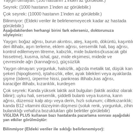
Yaygın olmayan: (100 hastanın 1'inden az görülebilir.)
Seyrek: (1000 hastanın 1'inden az görülebilir.)
Çok seyrek: (10000 hastanın 1'inden az görülebilir.)
Bilinmiyor: (Eldeki veriler ile belirlenemeyecek kadar az hastada
görülebilir.)
Aşağıdakilerden herhangi birini fark ederseniz, doktorunuza
söyleyiniz:
Yaygın: boğaz ağrısı, burun akıntısı, ateş, kaşıntı, döküntü, kaşıntılı
deri iltihabı, aşırı terleme, eklem ağrısı, sersemlik hali, baş ağrısı,
kontrol edilemeyen titreme, kabızlık, mide bulantısı(kusacak gibi
hissetme), kusma, ishal, gaz, mide ekşimesi, midede ve
çevresinde ağrı (karınağrısı), güçsüzlük
Yaygın olmayan: yorgunluk, halsizlik, ağızda metalik tat, düşük kan
şekeri (hipoglisemi), iştahsızlık, eller, ayak bilekleri veya ayaklarda
şişme (ödem), ürperme hissi, pankreas iltihabı,kas ağrısı,
karaciğer iltihabı, kızarıklık, kurdeşen
Çok seyrek: Kanda yüksek laktik asit bulguları (laktik asidoz olarak
bilinir); uyku hali, sersemlik, şiddetli bulantı veya kusma, karın
ağrısı, düzensiz kalp atışı veya derin, hızlı solunum; cilttekızarıklık;
kanda B12 vitamini düzeyinin düşmesi (soluk renk, yorgunluk, zihin
bulanıklığı vehafıza bozuklukları gibi belirtiler görülebilir)
VİGLİDA PLUS kullanan bazı hastalarda pazarlama sonrası aşağıdaki
yan etkiler görülmüştür:
Bilinmiyor (Eldeki veriler ile sıklığı belirlenemiyor):