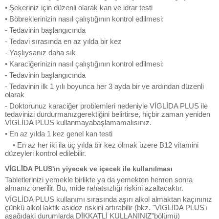
• Şekeriniz için düzenli olarak kan ve idrar testi
• Böbreklerinizin nasıl çalıştığının kontrol edilmesi:
- Tedavinin başlangıcında
- Tedavi sırasında en az yılda bir kez
- Yaşlıysanız daha sık
• Karaciğerinizin nasıl çalıştığının kontrol edilmesi:
- Tedavinin başlangıcında
- Tedavinin ilk 1 yılı boyunca her 3 ayda bir ve ardından düzenli
olarak
- Doktorunuz karaciğer problemleri nedeniyle VİGLİDA PLUS ile
tedavinizi durdurmanızgerektiğini belirtirse, hiçbir zaman yeniden
VİGLİDA PLUS kullanmayabaşlamamalısınız.
• En az yılda 1 kez genel kan testi
• En az her iki ila üç yılda bir kez olmak üzere B12 vitamini
düzeyleri kontrol edilebilir.
VİGLİDA PLUS'ın yiyecek ve içecek ile kullanılması
Tabletlerinizi yemekle birlikte ya da yemekten hemen sonra
almanız önerilir. Bu, mide rahatsızlığı riskini azaltacaktır.
VİGLİDA PLUS kullanımı sırasında aşırı alkol almaktan kaçınınız
çünkü alkol laktik asidoz riskini artırabilir (bkz. "VİGLİDA PLUS'ı
aşağıdaki durumlarda DİKKATLİ KULLANINIZ"bölümü)