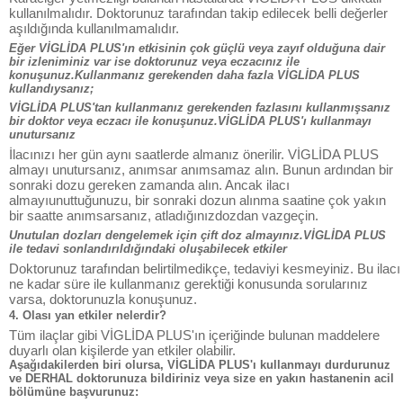
kullanılmalıdır. Doktorunuz tarafından takip edilecek belli değerler
aşıldığında kullanılmamalıdır.
Eğer VİGLİDA PLUS'ın etkisinin çok güçlü veya zayıf olduğuna dair
bir izleniminiz var ise doktorunuz veya eczacınız ile
konuşunuz.Kullanmanız gerekenden daha fazla VİGLİDA PLUS
kullandıysanız;
VİGLİDA PLUS'tan kullanmanız gerekenden fazlasını kullanmışsanız
bir doktor veya eczacı ile konuşunuz.VİGLİDA PLUS'ı kullanmayı
unutursanız
İlacınızı her gün aynı saatlerde almanız önerilir. VİGLİDA PLUS
almayı unutursanız, anımsar anımsamaz alın. Bunun ardından bir
sonraki dozu gereken zamanda alın. Ancak ilacı
almayıunuttuğunuzu, bir sonraki dozun alınma saatine çok yakın
bir saatte anımsarsanız, atladığınızdozdan vazgeçin.
Unutulan dozları dengelemek için çift doz almayınız.VİGLİDA PLUS
ile tedavi sonlandırıldığındaki oluşabilecek etkiler
Doktorunuz tarafından belirtilmedikçe, tedaviyi kesmeyiniz. Bu ilacı
ne kadar süre ile kullanmanız gerektiği konusunda sorularınız
varsa, doktorunuzla konuşunuz.
4. Olası yan etkiler nelerdir?
Tüm ilaçlar gibi VİGLİDA PLUS'ın içeriğinde bulunan maddelere
duyarlı olan kişilerde yan etkiler olabilir.
Aşağıdakilerden biri olursa, VİGLİDA PLUS'ı kullanmayı durdurunuz
ve DERHAL doktorunuza bildiriniz veya size en yakın hastanenin acil
bölümüne başvurunuz: