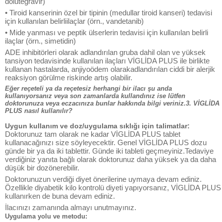
dolutegravir)
• Tiroid kanserinin özel bir tipinin (medullar tiroid kanseri) tedavisi
için kullanılan belirliilaçlar (örn., vandetanib)
• Mide yanması ve peptik ülserlerin tedavisi için kullanılan belirli
ilaçlar (örn., simetidin)
ADE inhibitörleri olarak adlandırılan gruba dahil olan ve yüksek
tansiyon tedavisinde kullanılan ilaçları VİGLİDA PLUS ile birlikte
kullanan hastalarda, anjiyoödem olarakadlandırılan ciddi bir alerjik
reaksiyon görülme riskinde artış olabilir.
Eğer reçeteli ya da reçetesiz herhangi bir ilacı şu anda
kullanıyorsanız veya son zamanlarda kullandınız ise lütfen
doktorunuza veya eczacınıza bunlar hakkında bilgi veriniz.3. VİGLİDA
PLUS nasıl kullanılır?
Uygun kullanım ve doz/uygulama sıklığı için talimatlar:
Doktorunuz tam olarak ne kadar VİGLİDA PLUS tablet
kullanacağınızı size söyleyecektir. Genel VİGLİDA PLUS dozu
günde bir ya da iki tablettir. Günde iki tableti geçmeyiniz.Tedaviye
verdiğiniz yanıta bağlı olarak doktorunuz daha yüksek ya da daha
düşük bir dozönerebilir.
Doktorunuzun verdiği diyet önerilerine uymaya devam ediniz.
Özellikle diyabetik kilo kontrolü diyeti yapıyorsanız, VİGLİDA PLUS
kullanırken de buna devam ediniz.
İlacınızı zamanında almayı unutmayınız.
Uygulama yolu ve metodu: