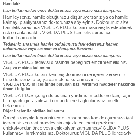
Hamilelik
hacı kullanmadan önce doktorunuza veya eczacınıza danışınız.
Hamileyseniz, hamile olduğunuzu düşünüyorsanız ya da hamile
kalmayı planlıyorsanız doktorunuza söyleyiniz. Doktorunuz size,
hamilelik sırasında VİGLİDA PLUS kullanılmasınaeşlik edebilecek
riskleri anlatacaktır. VİGLİDA PLUS hamilelik süresince
kullanılmamalıdır.
Tedaviniz sırasında hamile olduğunuzu fark ederseniz hemen
doktorunuza veya eczacınıza danışınız.Emzirme
hacı kullanmadan önce doktorunuza veya eczacınıza danışınız.
VİGLİDA PLUS tedavisi sırasında bebeğinizi emzirmemelisiniz.
Araç ve makine kullanımı
VİGLİDA PLUS kullanırken baş dönmesini de içeren sersemlik
hissederseniz, araç ya da makine kullanmayınız.
VİGLİDA PLUS'ın içeriğinde bulunan bazı yardımcı maddeler hakkında
önemli bilgiler
VİGLİDA PLUS içeriğinde bulunan yardımcı maddelere karşı aşırı
bir duyarlılığınız yoksa, bu maddelere bağlı olumsuz bir etki
beklenmez.
Diğer ilaçlar ile birlikte kullanımı
Örneğin radyolojik görüntüleme kapsamında kan dolaşımınıza iyot
içeren bir kontrast maddesinin enjekte edilmesi gerekirse,
enjeksiyondan önce veya enjeksiyon zamanındaVİGLİDA PLUS
kullanmayı bırakmalısınız. Doktorunuz VİGLİDA PLUS ile tedaviyi