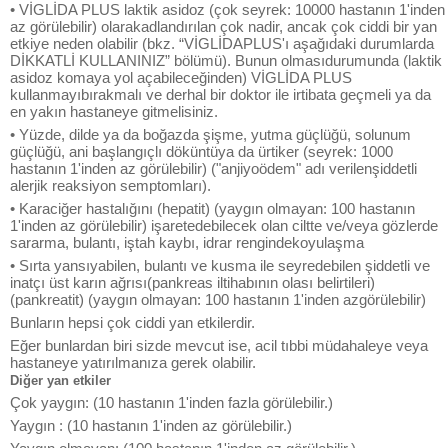
• VİGLİDA PLUS laktik asidoz (çok seyrek: 10000 hastanın 1'inden
az görülebilir) olarakadlandırılan çok nadir, ancak çok ciddi bir yan
etkiye neden olabilir (bkz. “VİGLİDAPLUS'ı aşağıdaki durumlarda
DİKKATLİ KULLANINIZ” bölümü). Bunun olmasıdurumunda (laktik
asidoz komaya yol açabileceğinden) VİGLİDA PLUS
kullanmayıbırakmalı ve derhal bir doktor ile irtibata geçmeli ya da
en yakın hastaneye gitmelisiniz.
• Yüzde, dilde ya da boğazda şişme, yutma güçlüğü, solunum
güçlüğü, ani başlangıçlı döküntüya da ürtiker (seyrek: 1000
hastanın 1'inden az görülebilir) ("anjiyoödem" adı verilenşiddetli
alerjik reaksiyon semptomları).
• Karaciğer hastalığını (hepatit) (yaygın olmayan: 100 hastanın
1'inden az görülebilir) işaretedebilecek olan ciltte ve/veya gözlerde
sararma, bulantı, iştah kaybı, idrar rengindekoyulaşma
• Sırta yansıyabilen, bulantı ve kusma ile seyredebilen şiddetli ve
inatçı üst karın ağrısı(pankreas iltihabının olası belirtileri)
(pankreatit) (yaygın olmayan: 100 hastanın 1'inden azgörülebilir)
Bunların hepsi çok ciddi yan etkilerdir.
Eğer bunlardan biri sizde mevcut ise, acil tıbbi müdahaleye veya
hastaneye yatırılmanıza gerek olabilir.
Diğer yan etkiler
Çok yaygın: (10 hastanın 1'inden fazla görülebilir.)
Yaygın : (10 hastanın 1'inden az görülebilir.)