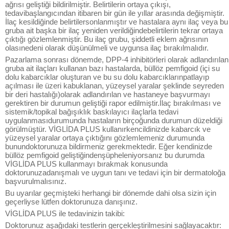
ağrısı geliştiği bildirilmiştir. Belirtilerin ortaya çıkışı,
tedavibaşlangıcından itibaren bir gün ile yıllar arasında değişmiştir.
İlaç kesildiğinde belirtilersonlanmıştır ve hastalara aynı ilaç veya bu
gruba ait başka bir ilaç yeniden verildiğindebelirtilerin tekrar ortaya
çıktığı gözlemlenmiştir. Bu ilaç grubu, şiddetli eklem ağrısının
olasınedeni olarak düşünülmeli ve uygunsa ilaç bırakılmalıdır.
Pazarlama sonrası dönemde, DPP-4 inhibitörleri olarak adlandırılan
gruba ait ilaçları kullanan bazı hastalarda, büllöz pemfigoid (içi su
dolu kabarcıklar oluşturan ve bu su dolu kabarcıklarınpatlayıp
açılması ile üzeri kabuklanan, yüzeysel yaralar şeklinde seyreden
bir deri hastalığı)olarak adlandırılan ve hastaneye başvurmayı
gerektiren bir durumun geliştiği rapor edilmiştir.İlaç bırakılması ve
sistemik/topikal bağışıklık baskılayıcı ilaçlarla tedavi
uygulanmasıdurumunda hastaların birçoğunda durumun düzeldiği
görülmüştür. VİGLİDA PLUS kullanırkencildinizde kabarcık ve
yüzeysel yaralar ortaya çıktığını gözlemlemeniz durumunda
bunundoktorunuza bildirmeniz gerekmektedir. Eğer kendinizde
büllöz pemfigoid geliştiğindenşüpheleniyorsanız bu durumda
VİGLİDA PLUS kullanmayı bırakmak konusunda
doktorunuzadanışmalı ve uygun tanı ve tedavi için bir dermatoloğa
başvurulmalısınız.
Bu uyarılar geçmişteki herhangi bir dönemde dahi olsa sizin için
geçerliyse lütfen doktorunuza danışınız.
VİGLİDA PLUS ile tedavinizin takibi:
Doktorunuz aşağıdaki testlerin gerçekleştirilmesini sağlayacaktır: