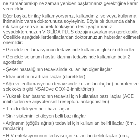
ne zamanbırakıp ne zaman yeniden başlatmanız gerektiğine karar
verecektir.
Eğer başka bir ilaç kullamyorsamz, kullandınız ise veya kullanma
ihtimaliniz varsa doktorunuza söyleyiniz. Böyle bir durumda daha
sık kan şekeri ve böbrek fonksiyonu testi yaptırmanız
veyadoktorunuzun VİGLİDA PLUS dozajını ayarlaması gerekebilir.
Özellikle aşağıdakilerdenilaçlardan doktorunuzun haberdar edilmesi
önemlidir:
• Genelde enflamasyonun tedavisinde kullanılan glukokortikoidler
• Genelde solunum hastalıklarının tedavisinde kullanılan beta-2
agonistler
• Şeker hastalığının tedavisinde kullanılan diğer ilaçlar
• İdrar üretimini artıran ilaçlar (diüretikler)
• Ağrı ve enflamasyonun tedavisinde kullanılan ilaçlar (ibuprofen ve
selekoksib gibi NSAIDve COX-2-inhibitörleri)
• Yüksek kan basıncının tedavisi için kullanılan bazı ilaçlar (ACE
inhibitörleri ve anjiyotensinII reseptörü antagonistleri)
• Tiroidi etkileyen belli bazı ilaçlar
• Sinir sistemini etkileyen belli bazı ilaçlar
• Anjinanın (göğüs ağrısı) tedavisi için kullanılan belirli ilaçlar (örn.,
ranolazin)
• HIV enfeksiyonunun tedavisi için kullanılan belirli ilaçlar (örn.,