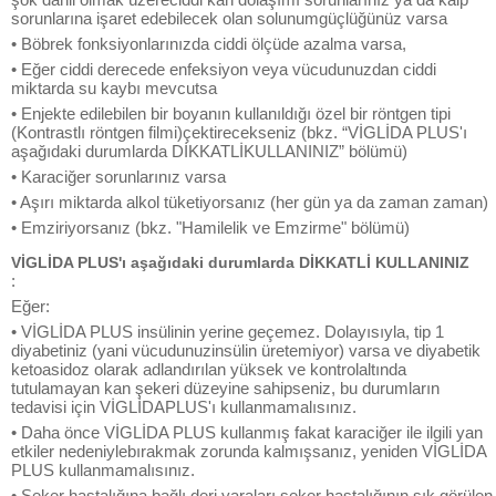
sorunlarına işaret edebilecek olan solunumgüçlüğünüz varsa
• Böbrek fonksiyonlarınızda ciddi ölçüde azalma varsa,
• Eğer ciddi derecede enfeksiyon veya vücudunuzdan ciddi
miktarda su kaybı mevcutsa
• Enjekte edilebilen bir boyanın kullanıldığı özel bir röntgen tipi
(Kontrastlı röntgen filmi)çektirecekseniz (bkz. “VİGLİDA PLUS'ı
aşağıdaki durumlarda DİKKATLİKULLANINIZ” bölümü)
• Karaciğer sorunlarınız varsa
• Aşırı miktarda alkol tüketiyorsanız (her gün ya da zaman zaman)
• Emziriyorsanız (bkz. "Hamilelik ve Emzirme" bölümü)
VİGLİDA PLUS'ı aşağıdaki durumlarda DİKKATLİ KULLANINIZ
:
Eğer:
• VİGLİDA PLUS insülinin yerine geçemez. Dolayısıyla, tip 1
diyabetiniz (yani vücudunuzinsülin üretemiyor) varsa ve diyabetik
ketoasidoz olarak adlandırılan yüksek ve kontrolaltında
tutulamayan kan şekeri düzeyine sahipseniz, bu durumların
tedavisi için VİGLİDAPLUS'ı kullanmamalısınız.
• Daha önce VİGLİDA PLUS kullanmış fakat karaciğer ile ilgili yan
etkiler nedeniylebırakmak zorunda kalmışsanız, yeniden VİGLİDA
PLUS kullanmamalısınız.
• Şeker hastalığına bağlı deri yaraları şeker hastalığının sık görülen