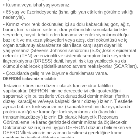
• Kusma veya ishal yaşıyorsanız,
• 65 yaş ve üzerindeyseniz (ishal gibi yan etkilerin görülme sıklığı
nedeniyle),
• Kırmızı-mor renk döküntüler, içi su dolu kabarcıklar, göz, ağız,
burun, tüm sindirim sistemi,idrar yollarındaki sorunlarla birlikte
seyreden, hayatı tehdit eden kanama ve enfeksiyonlarınolduğu
bazı cilt ve mukoza şikayetleri veya ateş, deri döküntüsü ve iç
organ tutulumuylakarakterize olan ilaca karşı aşırı duyarlılık
yaşıyorsanız (Stevens Johnson sendromu (SJS),toksik epidermal
nekroliz (TEN) ve eozinofili ve sistemik semptomlarla seyreden
ilaçreaksiyonu (DRESS) dahil, hayati risk taşıyabilecek ya da
ölümcül olabilecek şiddetlikutanöz advers reaksiyonlar (SCAR'lar)),
• Çocuklarda gelişim ve büyüme duraklaması varsa.
DEFRONİ tedavinizin takibi:
Tedaviniz süresince düzenli olarak kan ve idrar tahlilleri
yapılacaktır. DEFRONİ'nin ne derecede iyi etki gösterdiğini
saptamak için bu testlerle vücudunuzdaki demir miktarı (ferritin
düzeyi,karaciğer ve/veya kalpteki demir düzeyi) izlenir. T estlerle
ayrıca böbrek fonksiyonlarınız (kandakikreatinin düzeyi, idrarda
protein varlığı) ve karaciğer fonksiyonlarınız da (kandaki
transaminazdüzeyi) izlenir. Ek olarak Manyetik Rezonans
Görüntüleme ile karaciğerinizdeki demir miktarıda ölçülecektir.
Doktorunuz sizin için en uygun DEFRONİ dozunu belirlerken ve
DEFRONİtedavinizin ne zaman kesilmesi gerektiğine karar
verirken bu testleri dikkate alacaktır.