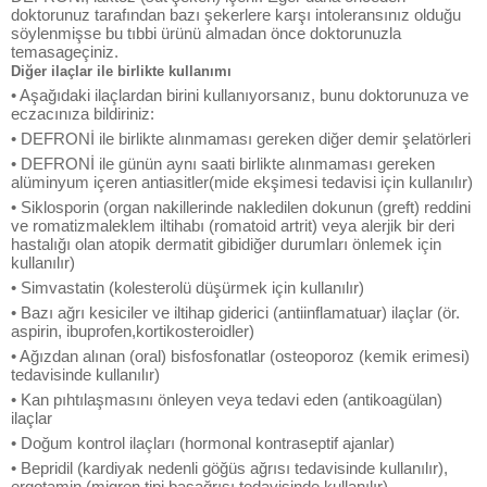
doktorunuz tarafından bazı şekerlere karşı intoleransınız olduğu
söylenmişse bu tıbbi ürünü almadan önce doktorunuzla
temasageçiniz.
Diğer ilaçlar ile birlikte kullanımı
• Aşağıdaki ilaçlardan birini kullanıyorsanız, bunu doktorunuza ve
eczacınıza bildiriniz:
• DEFRONİ ile birlikte alınmaması gereken diğer demir şelatörleri
• DEFRONİ ile günün aynı saati birlikte alınmaması gereken
alüminyum içeren antiasitler(mide ekşimesi tedavisi için kullanılır)
• Siklosporin (organ nakillerinde nakledilen dokunun (greft) reddini
ve romatizmaleklem iltihabı (romatoid artrit) veya alerjik bir deri
hastalığı olan atopik dermatit gibidiğer durumları önlemek için
kullanılır)
• Simvastatin (kolesterolü düşürmek için kullanılır)
• Bazı ağrı kesiciler ve iltihap giderici (antiinflamatuar) ilaçlar (ör.
aspirin, ibuprofen,kortikosteroidler)
• Ağızdan alınan (oral) bisfosfonatlar (osteoporoz (kemik erimesi)
tedavisinde kullanılır)
• Kan pıhtılaşmasını önleyen veya tedavi eden (antikoagülan)
ilaçlar
• Doğum kontrol ilaçları (hormonal kontraseptif ajanlar)
• Bepridil (kardiyak nedenli göğüs ağrısı tedavisinde kullanılır),
ergotamin (migren tipi başağrısı tedavisinde kullanılır)