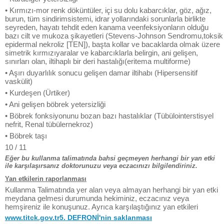
• Kırmızı-mor renk döküntüler, içi su dolu kabarcıklar, göz, ağız,
burun, tüm sindirimsistemi, idrar yollarındaki sorunlarla birlikte
seyreden, hayatı tehdit eden kanama veenfeksiyonların olduğu
bazı cilt ve mukoza şikayetleri (Stevens-Johnson Sendromu,toksik
epidermal nekroliz [TEN]), başta kollar ve bacaklarda olmak üzere
simetrik kırmızıyaralar ve kabarcıklarla belirgin, ani gelişen,
sınırları olan, iltihaplı bir deri hastalığı(eritema multiforme)
• Aşırı duyarlılık sonucu gelişen damar iltihabı (Hipersensitif
vaskülit)
• Kurdeşen (Ürtiker)
• Ani gelişen böbrek yetersizliği
• Böbrek fonksiyonunu bozan bazı hastalıklar (Tübülointerstisyel
nefrit, Renal tübülernekroz)
• Böbrek taşı
10 / 11
Eğer bu kullanma talimatında bahsi geçmeyen herhangi bir yan etki
ile karşılaşırsanız doktorunuzu veya eczacınızı bilgilendiriniz.
Yan etkilerin raporlanması
Kullanma Talimatında yer alan veya almayan herhangi bir yan etki
meydana gelmesi durumunda hekiminiz, eczacınız veya
hemşireniz ile konuşunuz. Ayrıca karşılaştığınız yan etkileri
www.titck.gov.tr5. DEFRONİ'nin saklanması