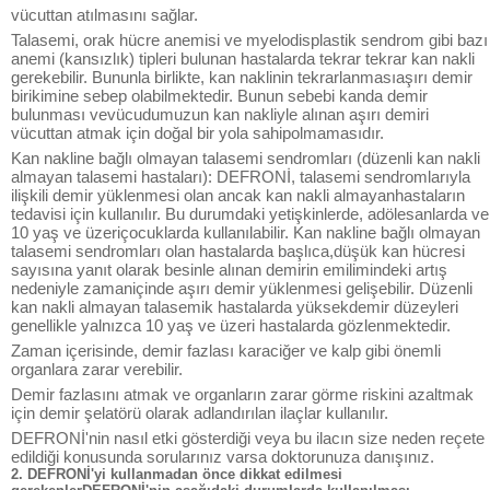
vücuttan atılmasını sağlar.
Talasemi, orak hücre anemisi ve myelodisplastik sendrom gibi bazı
anemi (kansızlık) tipleri bulunan hastalarda tekrar tekrar kan nakli
gerekebilir. Bununla birlikte, kan naklinin tekrarlanmasıaşırı demir
birikimine sebep olabilmektedir. Bunun sebebi kanda demir
bulunması vevücudumuzun kan nakliyle alınan aşırı demiri
vücuttan atmak için doğal bir yola sahipolmamasıdır.
Kan nakline bağlı olmayan talasemi sendromları (düzenli kan nakli
almayan talasemi hastaları): DEFRONİ, talasemi sendromlarıyla
ilişkili demir yüklenmesi olan ancak kan nakli almayanhastaların
tedavisi için kullanılır. Bu durumdaki yetişkinlerde, adölesanlarda ve
10 yaş ve üzeriçocuklarda kullanılabilir. Kan nakline bağlı olmayan
talasemi sendromları olan hastalarda başlıca,düşük kan hücresi
sayısına yanıt olarak besinle alınan demirin emilimindeki artış
nedeniyle zamaniçinde aşırı demir yüklenmesi gelişebilir. Düzenli
kan nakli almayan talasemik hastalarda yüksekdemir düzeyleri
genellikle yalnızca 10 yaş ve üzeri hastalarda gözlenmektedir.
Zaman içerisinde, demir fazlası karaciğer ve kalp gibi önemli
organlara zarar verebilir.
Demir fazlasını atmak ve organların zarar görme riskini azaltmak
için demir şelatörü olarak adlandırılan ilaçlar kullanılır.
DEFRONİ'nin nasıl etki gösterdiği veya bu ilacın size neden reçete
edildiği konusunda sorularınız varsa doktorunuza danışınız.
2. DEFRONİ'yi kullanmadan önce dikkat edilmesi