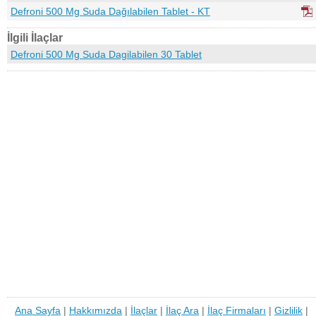
Defroni 500 Mg Suda Dağılabilen Tablet - KT
İlgili İlaçlar
Defroni 500 Mg Suda Dagilabilen 30 Tablet
Ana Sayfa
|
Hakkımızda
|
İlaçlar
|
İlaç Ara
|
İlaç Firmaları
|
Gizlilik
|