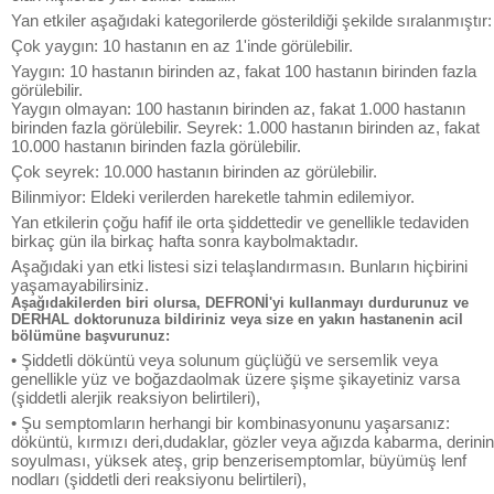
Yan etkiler aşağıdaki kategorilerde gösterildiği şekilde sıralanmıştır:
Çok yaygın: 10 hastanın en az 1'inde görülebilir.
Yaygın: 10 hastanın birinden az, fakat 100 hastanın birinden fazla
görülebilir.
Yaygın olmayan: 100 hastanın birinden az, fakat 1.000 hastanın
birinden fazla görülebilir. Seyrek: 1.000 hastanın birinden az, fakat
10.000 hastanın birinden fazla görülebilir.
Çok seyrek: 10.000 hastanın birinden az görülebilir.
Bilinmiyor: Eldeki verilerden hareketle tahmin edilemiyor.
Yan etkilerin çoğu hafif ile orta şiddettedir ve genellikle tedaviden
birkaç gün ila birkaç hafta sonra kaybolmaktadır.
Aşağıdaki yan etki listesi sizi telaşlandırmasın. Bunların hiçbirini
yaşamayabilirsiniz.
Aşağıdakilerden biri olursa, DEFRONİ'yi kullanmayı durdurunuz ve
DERHAL doktorunuza bildiriniz veya size en yakın hastanenin acil
bölümüne başvurunuz:
• Şiddetli döküntü veya solunum güçlüğü ve sersemlik veya
genellikle yüz ve boğazdaolmak üzere şişme şikayetiniz varsa
(şiddetli alerjik reaksiyon belirtileri),
• Şu semptomların herhangi bir kombinasyonunu yaşarsanız:
döküntü, kırmızı deri,dudaklar, gözler veya ağızda kabarma, derinin
soyulması, yüksek ateş, grip benzerisemptomlar, büyümüş lenf
nodları (şiddetli deri reaksiyonu belirtileri),