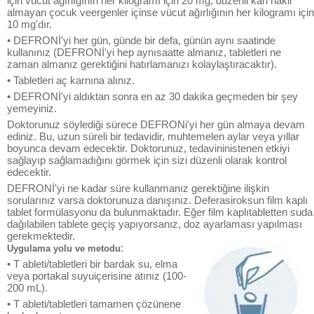
için vücut ağırlığının her kilogramı için 20 mg, düzenli kan nakli
almayan çocuk veergenler içinse vücut ağırlığının her kilogramı için
10 mg'dır.
• DEFRONİ'yi her gün, günde bir defa, günün aynı saatinde
kullanınız (DEFRONİ'yi hep aynısaatte almanız, tabletleri ne
zaman almanız gerektiğini hatırlamanızı kolaylaştıracaktır).
• Tabletleri aç karnına alınız.
• DEFRONİ'yi aldıktan sonra en az 30 dakika geçmeden bir şey
yemeyiniz.
Doktorunuz söylediği sürece DEFRONi'yi her gün almaya devam
ediniz. Bu, uzun süreli bir tedavidir, muhtemelen aylar veya yıllar
boyunca devam edecektir. Doktorunuz, tedavininistenen etkiyi
sağlayıp sağlamadığını görmek için sizi düzenli olarak kontrol
edecektir.
DEFRONİ'yi ne kadar süre kullanmanız gerektiğine ilişkin
sorularınız varsa doktorunuza danışınız. Deferasiroksun film kaplı
tablet formülasyonu da bulunmaktadır. Eğer film kaplıtabletten suda
dağılabilen tablete geçiş yapıyorsanız, doz ayarlaması yapılması
gerekmektedir.
:
Uygulama yolu ve metodu
• T ableti/tabletleri bir bardak su, elma
veya portakal suyuiçerisine atınız (100-
200 mL).
• T ableti/tabletleri tamamen çözünene