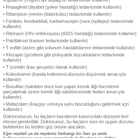
• Repaglinid (diyabet (şeker hastalığı) tedavisinde kullanılır)
• Rifampisin (verem (tüberküloz) tedavisinde kullanılır)
• Fenitoin, fenobarbital, karbamazepin (sara (epilepsi) tedavisinde
kullanılır)
• Ritonavir (HIV enfeksiyonu (AIDS hastalığı) tedavisinde kullanılır)
• Paklitaksel (kanser tedavisinde kullanılır)
• T eofilin (astım gibi solunum hastalıklarının tedavisinde kullanılır)
• Klozapin (şizofreni gibi psikiyatrik bozuklukların tedavisinde
kullanılır)
• T izonidin (kas gevşetici olarak kullanılır)
• Kolestiramin (kanda kolesterol düzeyini düşürmek amacıyla
kullanılır)
• Busulfan (nakilden önce kan yapan kemik iliği hücrelerini
parçalamak üzere kemik iliği nakliöncesinde tedavi amacıyla
kullanılır).
• Midazolam (kaygıyı ve/veya uyku bozukluğunu gidermek için
kullanılır.)
Doktorunuzun, bu ilaçların bazılarının kanınızdaki düzeyini test
etmesi gerekebilir. Doktorunuz, bu ilaçların size en uygun dozunu
belirlerken bu testleri göz önüne alacaktır.
Eğer reçeteli ya da reçetesiz herhangi bir ilacı şu anda