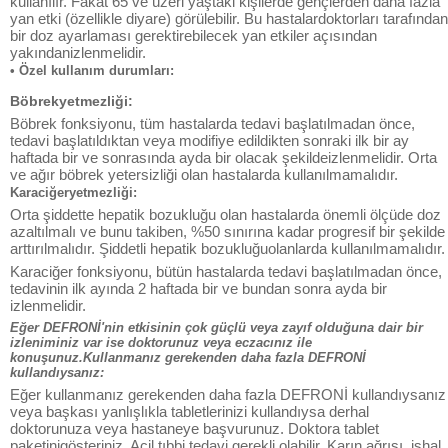
kullanılır. Fakat 65 ve üzeri yaştaki kişilerde gençlerden daha fazla
yan etki (özellikle diyare) görülebilir. Bu hastalardoktorları tarafından
bir doz ayarlaması gerektirebilecek yan etkiler açısından
yakındanizlenmelidir.
• Özel kullanım durumları:
Böbrekyetmezliği:
Böbrek fonksiyonu, tüm hastalarda tedavi başlatılmadan önce,
tedavi başlatıldıktan veya modifiye edildikten sonraki ilk bir ay
haftada bir ve sonrasında ayda bir olacak şekildeizlenmelidir. Orta
ve ağır böbrek yetersizliği olan hastalarda kullanılmamalıdır.
Karaciğeryetmezliği:
Orta şiddette hepatik bozukluğu olan hastalarda önemli ölçüde doz
azaltılmalı ve bunu takiben, %50 sınırına kadar progresif bir şekilde
arttırılmalıdır. Şiddetli hepatik bozukluğuolanlarda kullanılmamalıdır.
Karaciğer fonksiyonu, bütün hastalarda tedavi başlatılmadan önce,
tedavinin ilk ayında 2 haftada bir ve bundan sonra ayda bir
izlenmelidir.
Eğer DEFRONİ'nin etkisinin çok güçlü veya zayıf olduğuna dair bir
izleniminiz var ise doktorunuz veya eczacınız ile
konuşunuz.Kullanmanız gerekenden daha fazla DEFRONİ
kullandıysanız:
Eğer kullanmanız gerekenden daha fazla DEFRONİ kullandıysanız
veya başkası yanlışlıkla tabletlerinizi kullandıysa derhal
doktorunuza veya hastaneye başvurunuz. Doktora tablet
paketinigösteriniz. Acil tıbbi tedavi gerekli olabilir. Karın ağrısı, ishal,