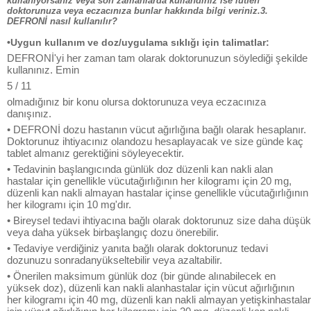
kullanıyorsanız veya son zamanlarda kullandınız ise lütfen
doktorunuza veya eczacınıza bunlar hakkında bilgi veriniz.3.
DEFRONİ nasıl kullanılır?
•Uygun kullanım ve doz/uygulama sıklığı için talimatlar:
DEFRONİ'yi her zaman tam olarak doktorunuzun söylediği şekilde
kullanınız. Emin
5 / 11
olmadığınız bir konu olursa doktorunuza veya eczacınıza
danışınız.
• DEFRONİ dozu hastanın vücut ağırlığına bağlı olarak hesaplanır.
Doktorunuz ihtiyacınız olandozu hesaplayacak ve size günde kaç
tablet almanız gerektiğini söyleyecektir.
• Tedavinin başlangıcında günlük doz düzenli kan nakli alan
hastalar için genellikle vücutağırlığının her kilogramı için 20 mg,
düzenli kan nakli almayan hastalar içinse genellikle vücutağırlığının
her kilogramı için 10 mg'dır.
• Bireysel tedavi ihtiyacına bağlı olarak doktorunuz size daha düşük
veya daha yüksek birbaşlangıç dozu önerebilir.
• Tedaviye verdiğiniz yanıta bağlı olarak doktorunuz tedavi
dozunuzu sonradanyükseltebilir veya azaltabilir.
• Önerilen maksimum günlük doz (bir günde alınabilecek en
yüksek doz), düzenli kan nakli alanhastalar için vücut ağırlığının
her kilogramı için 40 mg, düzenli kan nakli almayan yetişkinhastalar