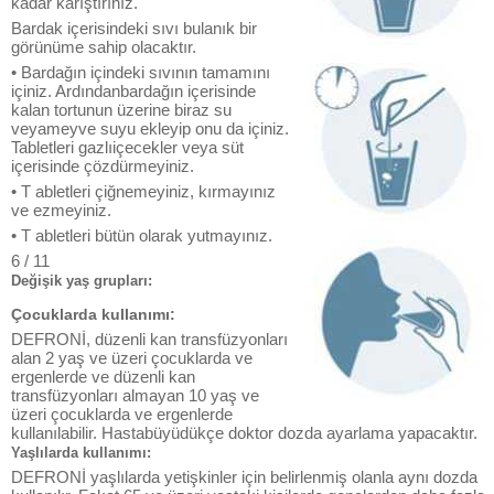
kadar karıştırınız.
Bardak içerisindeki sıvı bulanık bir
görünüme sahip olacaktır.
• Bardağın içindeki sıvının tamamını
içiniz. Ardındanbardağın içerisinde
kalan tortunun üzerine biraz su
veyameyve suyu ekleyip onu da içiniz.
Tabletleri gazlıiçecekler veya süt
içerisinde çözdürmeyiniz.
• T abletleri çiğnemeyiniz, kırmayınız
ve ezmeyiniz.
• T abletleri bütün olarak yutmayınız.
6 / 11
Değişik yaş grupları:
Çocuklarda kullanımı:
DEFRONİ, düzenli kan transfüzyonları
alan 2 yaş ve üzeri çocuklarda ve
ergenlerde ve düzenli kan
transfüzyonları almayan 10 yaş ve
üzeri çocuklarda ve ergenlerde
kullanılabilir. Hastabüyüdükçe doktor dozda ayarlama yapacaktır.
Yaşlılarda kullanımı:
DEFRONİ yaşlılarda yetişkinler için belirlenmiş olanla aynı dozda