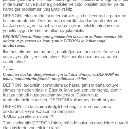
mide bulantısı ve kusma gibietkiler ve ciddi olabilen böbrek ya da
karaciğer problemleri yaşayabilirsiniz.
DEFRONİ etkin maddesi deferasiroks için belirlenmiş bir panzehir
bulunmamaktadır. Doz aşımına yönelik standart yöntemler ve
hastada doz aşımı sebebiyle ortaya çıkan belirtilerintedavisine
yönelik uygun tedavi metotları uygulanabilir.
DEFRONİ'den kullanmanız gerekenden fazlasını kullanmışsanız bir
doktor veya eczacı ile konuşunuz.DEFRONİ'yi kullanmayı
unutursanız:
İlacınızı almayı unutursanız, unuttuğunuzu fark eder etmez bu
dozu aynı gün içerisinde alınız. Bir sonraki dozu her zamanki
saatte alınız.
7 / 11
Unutulan dozları dengelemek için çift doz almayınız.DEFRONİ ile
tedavi sonlandırıldığındaki oluşabilecek etkiler:
DEFRONİ tedavisini sonlandırmak hastalığınızın daha kötüye
gitmesine neden olabilir. Eğer kullanmaya son verirseniz, demir
fazlası vücudunuzdan atılamayacaktır. Doktorunuz
tarafındanbelirtilmedikçe DEFRONİ kullanmayı bırakmayınız.
DEFRONİ'nin kullanımı ile ilgili herhangi bir sorunuz varsa
doktorunuz veya eczacınıza danışınız.
4. Olası yan etkiler nelerdir?
Tüm ilaçlar gibi DEFRONİ'nin içeriğinde bulunan maddelere duyarlı
olan kişilerde yan etkiler olabilir.