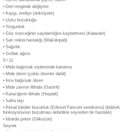
• Deri renginde değişme
• Kaygı, endişe (anksiyete)
• Uyku bozukluğu
• Yorgunluk
• Göz merceğinin saydamlığını kaybetmesi (Katarakt)
• Sarı nokta hastalığı (Makülopati)
• Sağırlık
• Gırtlak ağrısı
9 / 11
• Mide-bağırsak sisteminde kanama
• Mide ülseri (çoklu ülserler dahil)
• İnce bağırsak ülseri
• Mide zarının iltihabı (Gastrit)
• Karaciğerin iltihabı (Hepatit)
• Safra taşı
• Renal tübüler bozukluk (Edinsel Fanconi sendromu) (böbrek
fonksiyonunun bozulması ilebirlikte seyreden bir hastalık)
• İdrarda şeker (Glikozüri)
Seyrek