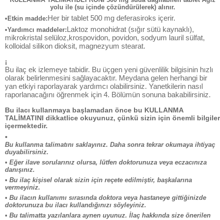
yolu ile (su içinde çözündürülerek) alınır.
Her bir tablet 500 mg deferasiroks içerir.
•Etkin madde:
Laktoz monohidrat (sığır sütü kaynaklı),
•Yardımcı maddeler:
mikrokristal selüloz,krospovidon, povidon, sodyum lauril sülfat,
kolloidal silikon dioksit, magnezyum stearat.
¡
Bu ilaç ek izlemeye tabidir. Bu üçgen yeni güvenlilik bilgisinin hızlı
olarak belirlenmesini sağlayacaktır. Meydana gelen herhangi bir
yan etkiyi raporlayarak yardımcı olabilirsiniz. Yanetkilerin nasıl
raporlanacağını öğrenmek için 4. Bölümün sonuna bakabilirsiniz.
Bu ilacı kullanmaya başlamadan önce bu KULLANMA
TALİMATINI dikkatlice okuyunuz, çünkü sizin için önemli bilgiler
içermektedir.
•
Bu kullanma talimatını saklayınız. Daha sonra tekrar okumaya ihtiyaç
duyabilirsiniz.
• Eğer ilave sorularınız olursa, lütfen doktorunuza veya eczacınıza
danışınız.
• Bu ilaç kişisel olarak sizin için reçete edilmiştir, başkalarına
vermeyiniz.
• Bu ilacın kullanımı sırasında doktora veya hastaneye gittiğinizde
doktorunuza bu ilacı kullandığınızı söyleyiniz.
• Bu talimatta yazılanlara aynen uyunuz. İlaç hakkında size önerilen