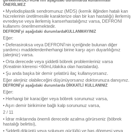
gerekenlerDEFRONİ'nin aşağıdaki durumlarda kullanılması
ÖNERİLMEZ
• Myelodisplastik sendromunuz (MDS) (kemik iliğinden hatalı kan
hücrelerinin üretilmesiile karakterize olan bir kan hastalığı) ilerlemiş
evredeyse veya ilerlemiş kanserhastalığınız varsa, DEFRONİ
kullanımı önerilmemektedir.
DEFRONİ'yi aşağıdaki durumlardaKULLANMAYINIZ
Eğer:
• Deferasiroksa veya DEFRONİ'nin içeriğinde bulunan diğer
yardımcı maddelerdenherhangi birine karşı aşırı duyarlılığınız
(alerjiniz) varsa.
• Orta derecede veya şiddetli böbrek problemleriniz varsa
(Kreatinin klerensi <60mL/dakika olan hastalarda).
• Şu anda başka bir demir şelatörü ilaç kullanıyorsanız.
Eğer alerjiniz olabileceğini düşünüyorsanız doktorunuza danışınız.
DEFRONİ'yi aşağıdaki durumlarda DİKKATLİ KULLANINIZ
Eğer:
• Herhangi bir karaciğer veya böbrek sorununuz varsa,
• Aşırı demir birikimine bağlı kalp sorununuz varsa,
2 / 11
• İdrar miktarında önemli derecede azalma görürseniz (böbrek
hastalığı belirtisi),
• Şiddetli döküntü veya solunum güçlüğü ve baş dönmesi veya