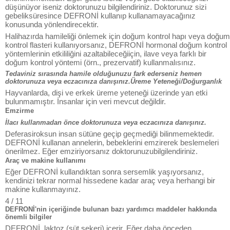
düşünüyor iseniz doktorunuzu bilgilendiriniz. Doktorunuz sizi
gebeliksüresince DEFRONİ kullanıp kullanamayacağınız
konusunda yönlendirecektir.
Halihazırda hamileliği önlemek için doğum kontrol hapı veya doğum
kontrol flasteri kullanıyorsanız, DEFRONİ hormonal doğum kontrol
yöntemlerinin etkililiğini azaltabileceğiiçin, ilave veya farklı bir
doğum kontrol yöntemi (örn., prezervatif) kullanmalısınız.
Tedaviniz sırasında hamile olduğunuzu fark ederseniz hemen
doktorunuza veya eczacınıza danışınız.Üreme Yeteneği/Doğurganlık
Hayvanlarda, dişi ve erkek üreme yeteneği üzerinde yan etki
bulunmamıştır. İnsanlar için veri mevcut değildir.
Emzirme
İlacı kullanmadan önce doktorunuza veya eczacınıza danışınız.
Deferasiroksun insan sütüne geçip geçmediği bilinmemektedir.
DEFRONİ kullanan annelerin, bebeklerini emzirerek beslemeleri
önerilmez. Eğer emziriyorsanız doktorunuzubilgilendiriniz.
Araç ve makine kullanımı
Eğer DEFRONİ kullandıktan sonra sersemlik yaşıyorsanız,
kendinizi tekrar normal hissedene kadar araç veya herhangi bir
makine kullanmayınız.
4 / 11
DEFRONİ'nin içeriğinde bulunan bazı yardımcı maddeler hakkında
önemli bilgiler
DEFRONİ, laktoz (süt şekeri) içerir. Eğer daha önceden