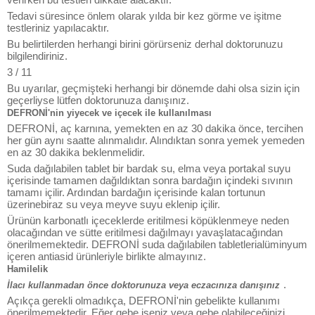
Tedavi süresince önlem olarak yılda bir kez görme ve işitme
testleriniz yapılacaktır.
Bu belirtilerden herhangi birini görürseniz derhal doktorunuzu
bilgilendiriniz.
3 / 11
Bu uyarılar, geçmişteki herhangi bir dönemde dahi olsa sizin için
geçerliyse lütfen doktorunuza danışınız.
DEFRONİ'nin yiyecek ve içecek ile kullanılması
DEFRONİ, aç karnına, yemekten en az 30 dakika önce, tercihen
her gün aynı saatte alınmalıdır. Alındıktan sonra yemek yemeden
en az 30 dakika beklenmelidir.
Suda dağılabilen tablet bir bardak su, elma veya portakal suyu
içerisinde tamamen dağıldıktan sonra bardağın içindeki sıvının
tamamı içilir. Ardından bardağın içerisinde kalan tortunun
üzerinebiraz su veya meyve suyu eklenip içilir.
Ürünün karbonatlı içeceklerde eritilmesi köpüklenmeye neden
olacağından ve sütte eritilmesi dağılmayı yavaşlatacağından
önerilmemektedir. DEFRONİ suda dağılabilen tabletlerialüminyum
içeren antiasid ürünleriyle birlikte almayınız.
Hamilelik
.
İlacı kullanmadan önce doktorunuza veya eczacınıza danışınız
Açıkça gerekli olmadıkça, DEFRONİ'nin gebelikte kullanımı
önerilmemektedir. Eğer gebe iseniz veya gebe olabileceğinizi