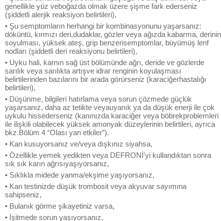
genellikle yüz veboğazda olmak üzere şişme fark ederseniz
(şiddetli alerjik reaksiyon belirtileri),
• Şu semptomların herhangi bir kombinasyonunu yaşarsanız:
döküntü, kırmızı deri,dudaklar, gözler veya ağızda kabarma, derinin
soyulması, yüksek ateş, grip benzerisemptomlar, büyümüş lenf
nodları (şiddetli deri reaksiyonu belirtileri),
• Uyku hali, karnın sağ üst bölümünde ağrı, deride ve gözlerde
sarılık veya sarılıkta artışve idrar renginin koyulaşması
belirtilerinden bazılarını bir arada görürseniz (karaciğerhastalığı
belirtileri),
• Düşünme, bilgileri hatırlama veya sorun çözmede güçlük
yaşarsanız, daha az tetikte veyauyanık ya da düşük enerji ile çok
uykulu hissederseniz (kanınızda karaciğer veya böbrekproblemleri
ile ilişkili olabilecek yüksek amonyak düzeylerinin belirtileri, ayrıca
bkz.Bölüm 4 “Olası yan etkiler”).
• Kan kusuyorsanız ve/veya dışkınız siyahsa,
• Özellikle yemek yedikten veya DEFRONİ'yi kullandıktan sonra
sık sık karın ağrısıyaşıyorsanız,
• Sıklıkla midede yanma/ekşime yaşıyorsanız,
• Kan testinizde düşük trombosit veya akyuvar sayımına
sahipseniz,
• Bulanık görme şikayetiniz varsa,
• İşitmede sorun yaşıyorsanız,