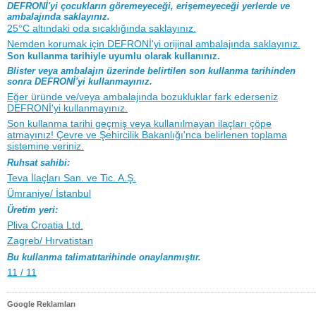
DEFRONİ'yi çocukların göremeyeceği, erişemeyeceği yerlerde ve
ambalajında saklayınız.
25°C altındaki oda sıcaklığında saklayınız.
Nemden korumak için DEFRONİ'yi orijinal ambalajında saklayınız.
Son kullanma tarihiyle uyumlu olarak kullanınız.
Blister veya ambalajın üzerinde belirtilen son kullanma tarihinden
sonra DEFRONİ'yi kullanmayınız.
Eğer üründe ve/veya ambalajında bozukluklar fark ederseniz
DEFRONİ'yi kullanmayınız.
Son kullanma tarihi geçmiş veya kullanılmayan ilaçları çöpe
atmayınız! Çevre ve Şehircilik Bakanlığı'nca belirlenen toplama
sistemine veriniz.
Ruhsat sahibi:
Teva İlaçları San. ve Tic. A.Ş.
Ümraniye/ İstanbul
Üretim yeri:
Pliva Croatia Ltd.
Zagreb/ Hırvatistan
Bu kullanma talimatıtarihinde onaylanmıştır.
11 / 11
Google Reklamları