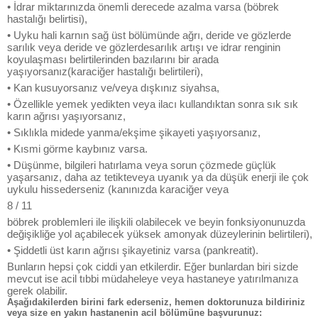
• İdrar miktarınızda önemli derecede azalma varsa (böbrek
hastalığı belirtisi),
• Uyku hali karnın sağ üst bölümünde ağrı, deride ve gözlerde
sarılık veya deride ve gözlerdesarılık artışı ve idrar renginin
koyulaşması belirtilerinden bazılarını bir arada
yaşıyorsanız(karaciğer hastalığı belirtileri),
• Kan kusuyorsanız ve/veya dışkınız siyahsa,
• Özellikle yemek yedikten veya ilacı kullandıktan sonra sık sık
karın ağrısı yaşıyorsanız,
• Sıklıkla midede yanma/ekşime şikayeti yaşıyorsanız,
• Kısmi görme kaybınız varsa.
• Düşünme, bilgileri hatırlama veya sorun çözmede güçlük
yaşarsanız, daha az tetikteveya uyanık ya da düşük enerji ile çok
uykulu hissederseniz (kanınızda karaciğer veya
8 / 11
böbrek problemleri ile ilişkili olabilecek ve beyin fonksiyonunuzda
değişikliğe yol açabilecek yüksek amonyak düzeylerinin belirtileri),
• Şiddetli üst karın ağrısı şikayetiniz varsa (pankreatit).
Bunların hepsi çok ciddi yan etkilerdir. Eğer bunlardan biri sizde
mevcut ise acil tıbbi müdaheleye veya hastaneye yatırılmanıza
gerek olabilir.
Aşağıdakilerden birini fark ederseniz, hemen doktorunuza bildiriniz
veya size en yakın hastanenin acil bölümüne başvurunuz: