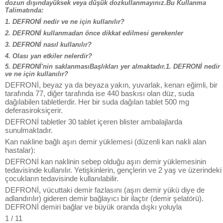
dozun dışındayüksek veya düşük dozkullanmayınız.Bu Kullanma
Talimatında:
1. DEFRONİ nedir ve ne için kullanılır?
2. DEFRONİ kullanmadan önce dikkat edilmesi gerekenler
3. DEFRONİ nasıl kullanılır?
4. Olası yan etkiler nelerdir?
5. DEFRONİ'nin saklanmasıBaşlıkları yer almaktadır.1. DEFRONİ nedir
ve ne için kullanılır?
DEFRONİ, beyaz ya da beyaza yakın, yuvarlak, kenarı eğimli, bir
tarafında 77, diğer tarafında ise 440 baskısı olan düz, suda
dağılabilen tabletlerdir. Her bir suda dağılan tablet 500 mg
deferasiroksiçerir.
DEFRONİ tabletler 30 tablet içeren blister ambalajlarda
sunulmaktadır.
Kan nakline bağlı aşırı demir yüklemesi (düzenli kan nakli alan
hastalar):
DEFRONİ kan naklinin sebep olduğu aşırı demir yüklemesinin
tedavisinde kullanılır. Yetişkinlerin, gençlerin ve 2 yaş ve üzerindeki
çocukların tedavisinde kullanılabilir.
DEFRONİ, vücuttaki demir fazlasını (aşırı demir yükü diye de
adlandırılır) gideren demir bağlayıcı bir ilaçtır (demir şelatörü).
DEFRONİ demiri bağlar ve büyük oranda dışkı yoluyla
1 / 11