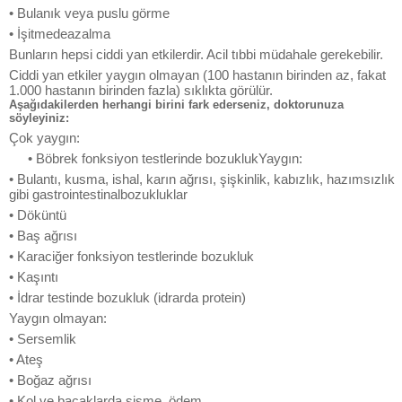
• Bulanık veya puslu görme
• İşitmedeazalma
Bunların hepsi ciddi yan etkilerdir. Acil tıbbi müdahale gerekebilir.
Ciddi yan etkiler yaygın olmayan (100 hastanın birinden az, fakat
1.000 hastanın birinden fazla) sıklıkta görülür.
Aşağıdakilerden herhangi birini fark ederseniz, doktorunuza
söyleyiniz:
Çok yaygın:
• Böbrek fonksiyon testlerinde bozuklukYaygın:
• Bulantı, kusma, ishal, karın ağrısı, şişkinlik, kabızlık, hazımsızlık
gibi gastrointestinalbozukluklar
• Döküntü
• Baş ağrısı
• Karaciğer fonksiyon testlerinde bozukluk
• Kaşıntı
• İdrar testinde bozukluk (idrarda protein)
Yaygın olmayan:
• Sersemlik
• Ateş
• Boğaz ağrısı
• Kol ve bacaklarda şişme, ödem