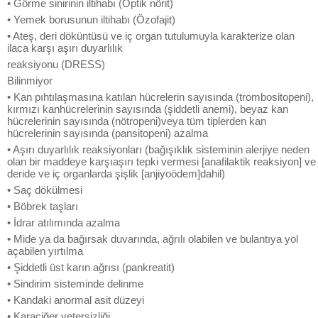
• Görme sinirinin iltihabı (Optik nörit)
• Yemek borusunun iltihabı (Özofajit)
• Ateş, deri döküntüsü ve iç organ tutulumuyla karakterize olan
ilaca karşı aşırı duyarlılık
reaksiyonu (DRESS)
Bilinmiyor
• Kan pıhtılaşmasına katılan hücrelerin sayısında (trombositopeni),
kırmızı kanhücrelerinin sayısında (şiddetli anemi), beyaz kan
hücrelerinin sayısında (nötropeni)veya tüm tiplerden kan
hücrelerinin sayısında (pansitopeni) azalma
• Aşırı duyarlılık reaksiyonları (bağışıklık sisteminin alerjiye neden
olan bir maddeye karşıaşırı tepki vermesi [anafilaktik reaksiyon] ve
deride ve iç organlarda şişlik [anjiyoödem]dahil)
• Saç dökülmesi
• Böbrek taşları
• İdrar atılımında azalma
• Mide ya da bağırsak duvarında, ağrılı olabilen ve bulantıya yol
açabilen yırtılma
• Şiddetli üst karın ağrısı (pankreatit)
• Sindirim sisteminde delinme
• Kandaki anormal asit düzeyi
• Karaciğer yetersizliği