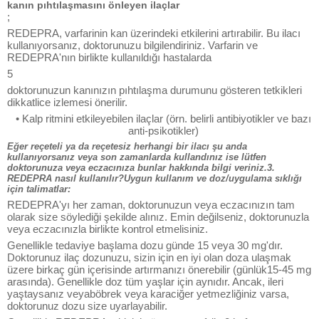
kanın pıhtılaşmasını önleyen ilaçlar
;
REDEPRA, varfarinin kan üzerindeki etkilerini artırabilir. Bu ilacı
kullanıyorsanız, doktorunuzu bilgilendiriniz. Varfarin ve
REDEPRA'nın birlikte kullanıldığı hastalarda
5
doktorunuzun kanınızın pıhtılaşma durumunu gösteren tetkikleri
dikkatlice izlemesi önerilir.
• Kalp ritmini etkileyebilen ilaçlar (örn. belirli antibiyotikler ve bazı
anti-psikotikler)
Eğer reçeteli ya da reçetesiz herhangi bir ilacı şu anda
kullanıyorsanız veya son zamanlarda kullandınız ise lütfen
doktorunuza veya eczacınıza bunlar hakkında bilgi veriniz.3.
REDEPRA nasıl kullanılır?Uygun kullanım ve doz/uygulama sıklığı
için talimatlar:
REDEPRA'yı her zaman, doktorunuzun veya eczacınızın tam
olarak size söylediği şekilde alınız. Emin değilseniz, doktorunuzla
veya eczacınızla birlikte kontrol etmelisiniz.
Genellikle tedaviye başlama dozu günde 15 veya 30 mg'dır.
Doktorunuz ilaç dozunuzu, sizin için en iyi olan doza ulaşmak
üzere birkaç gün içerisinde artırmanızı önerebilir (günlük15-45 mg
arasında). Genellikle doz tüm yaşlar için aynıdır. Ancak, ileri
yaştaysanız veyaböbrek veya karaciğer yetmezliğiniz varsa,
doktorunuz dozu size uyarlayabilir.