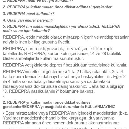
1. REDEPRA nedir ve ne için kullanılır?
2. REDEPRA'yı kullanmadan önce dikkat edilmesi gerekenler
3. REDEPRA nasıl kullanılır?
4. Olası yan etkiler nelerdir?
5. REDEPRA'nın saklanmasıBaşlıkları yer almaktadır.1. REDEPRA
nedir ve ne için kullanılır?
REDEPRA, etkin madde olarak mirtazapin içerir ve antidepresanlar
adıyla bilinen bir ilaç grubuna üyedir.
REDEPRA, sarı renkli, yuvarlak, bir yüzü çentikli film kaplı
tabletlerdir. REDEPRA, karton kutu içerisinde, 14 ve 28 tabletlik
blister ambalajlarda kullanıma sunulmuştur.
REDEPRA yetişkinlerde depresif bozukluğun tedavisinde kullanılır.
REDEPRA'nın etkisini göstermesi 1 ila 2 haftayı alacaktır. 2 ila 4
hafta sonra kendinizi daha iyi hissetmeye başlayabilirsiniz. Eğer 2
ila 4 hafta sonra hala iyi hissetmiyorsanız ya da dahakötü
hissediyorsanız doktorunuza danışmaksınız. Daha fazla bilgi için
“3. REDEPRA nasılkullanılır?” bölümüne bakınız.
1
2. REDEPRA'yı kullanmadan önce dikkat edilmesi
gerekenlerREDEPRA'yı aşağıdaki durumlarda KULLANMAYINIZ
• Eğer mirtazapine veya REDEPRA'nın içindeki maddelerden (bkz.
Yardımcı maddeler)herhangi birine karşı aşırı duyarlıysanız
REDEPRA almadan önce hemen doktorunuzlakonuşmalısınız.