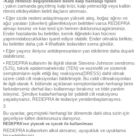
-Kalp ritminizi değiştirebilen belirli kalp hastalığı tipleri
; yakın zamanda geçirilmiş kalp krizi, kalp yetmezliği veya kalbin
ritmini etkileyebilen belirli ilaçların alınması.
• Eğer sizde nedeni anlaşılmayan yüksek ateş, boğaz ağrısı ve
ağız yaraları (ülserleri) gibienfeksiyon belirtileri varsa REDEPRA
almayı kesiniz ve kan testi için hemen doktorunuzagörününüz.
Ender hastalarda bu belirtiler, kemik iliğindeki kan hücresi
yapımındabozuklukları işaret ediyor olabilir. Ender olmakla birlikte,
bu belirtiler daha çok 4-6haftalık tedaviden sonra görülür.
• Eğer yaşınız ileriyse antidepresanların yan etkilerine daha duyarlı
olabilirsiniz.
• REDEPRA kullanımı ile ilişkili olarak Stevens-Johnson sendromu
(SJS), toksik epidermalnekroliz (TEN) ve eozinofili ve sistemik
semptomların eşlik ettiği ilaç reaksiyonu(DRESS) dahil olmak
üzere ciddi cilt reaksiyonları bildirilmiştir. Bu ciddi ciltreaksiyonları
ile ilgili olarak 4. bölümde açıklanan semptomlardan herhangi birini
farkederseniz derhal ilacı kullanmayı bırakınız ve tıbbi yardım
isteyiniz. Şimdiye kadarherhangi bir şiddetli cilt reaksiyonu
yaşadıysanız, REDEPRA ile tedaviye yenidenbaşlamayınız.
3
Bu uyarılar, geçmişteki herhangi bir dönemde dahi olsa sizin için
geçerliyse lütfen doktorunuza danışınız.
REDEPRA'nın yiyecek ve içecek ile kullanılması
REDEPRA kullanırken alkol alırsanız, uyuşukluk ve uyuklama
hissedebilirsiniz.