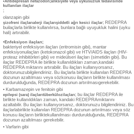
•Antidepresan nefazodon;anksiyete veya uykusuzluk tedavisinde
kullanılan ilaçlar
;
olanzapin gibi
; REDEPRA
şizofreni ilaçlarıalerji ilaçlarışiddetli ağrı kesici ilaçlar
builaçlarla birlikte kullanılırsa, bunlara bağlı uyuşukluk halini (uyku
hali) artırabilir.
•Enfeksiyon ilaçları;
bakteriyel enfeksiyon ilaçları (eritromisin gibi), mantar
enfeksiyonuilaçları (ketokonazol gibi) ve HTV/AIDS ilaçları (HlV-
proteaz inhibitörleri gibi) ve mideülseri ilaçları (simetidin gibi). Bu
ilaçlar REDEPRA ile birlikte kullanıldıkları zaman,kandaki
REDEPRA miktarını artırabilir. Bu ilaçları kullanıyorsanız,
doktorunuzubilgilendiriniz. Bu ilaçlarla birlikte kullanılan REDEPRA
dozunun azaltılması veya sözkonusu ilaçların birlikte kullanılması
durdurulduğunda, REDEPRA dozunun artırılmasıgerekebilir.
• Karbamazepin ve fenitoin gibi
; bu ilaçlar REDEPRA ile
epilepsi (sara) ilaçlarıtüberkülozilaçları
birlikte kullanıldıkları zaman, kandaki REDEPRAmiktarını
azaltabilir. Bu ilaçları kullanıyorsanız, doktorunuzu bilgilendiriniz. Bu
ilaçlarlabirlikte kullanılan REDEPRA dozunun artırılması veya söz
konusu ilaçların birliktekullanılması durdurulduğunda, REDEPRA
dozunun azaltılması gerekebilir.
• Varfarin gibi