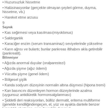
• Huzursuzluk hissetme
• Halüsinasyonlar (gerçekte olmayan şeyleri görme, duyma,
hissetme, vb.)
• Hareket etme arzusu
9
Seyrek
• Kas seğirmesi veya kasılması(miyoklonus)
• Saldırganlık
• Karaciğer enzim (serum transaminaz) seviyelerinde yükselme
• Karın ağrısı ve bulantı; bunlar pankreas iltihabını akla getirebilir
(pankreatit).
Bilinmiyor
• Ağızda anormal duyular (oralparestezi)
• Ağızda şişme (ağız ödemi)
• Vücutta şişme (genel ödem)
• Bölgesel şişlik
• Kanda sodyum düzeyinin normalin altına düşmesi (hipona tremi)
• Kan basıncını düzenleyen hormon düzeylerinde azalma
(uygunsuz antidiüretik hormonsalgılanması)
• Şiddetli deri reaksiyonları, büllöz dermatit, eritema multiforme
(genelde kendiliğindengeçen, el, yüz ve ayakta dantele benzer