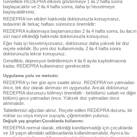
Genellikle REDEPRA etkisini göstermeye 1 ila 2 hafta sonra
başlayacaktır ve 2 ila 4 hafta sonra, daha iyi hissetmeye
başlayabilirsiniz.
REDEPRA'nın etkileri hakkında doktorunuzla konuşmanız,
tedavinin ilk birkaç haftası süresince önemlidir:
REDEPRA kullanmaya başlamanızdan 2 ila 4 hafta sonra, bu ilacın
sizi nasıl etkilediği hakkında doktorunuzla konuşunuz.
Eğer hala iyi hissetmiyorsanız, doktorunuz daha yüksek bir doz
reçete edebilir. Bu yeni doz kullanımında, 2 ila 4 hafta sonra
doktorunuzla tekrar konuşunuz.
Genellikle, depresyon belirtilerinizin 4 ila 6 ayda kaybolmasına
kadar, REDEPRA kullanmanız gerekecektir.
Uygulama yolu ve metodu:
REDEPRA'yı her gün aynı saatte alınız. REDEPRA'nın yatmadan
önce, tek doz olarak alınması en uygunudur. Ancak doktorunuz
REDEPRA dozunuzu bölmeyi önerebilir - birbölümü sabah ve diğer
bölümü gece yatmadan önce. Yüksek doz yatmadan önce
alınmalıdır.
Tabletlerinizi ağızdan alınız. Reçete edilen REDEPRA dozunu, bir
miktar su veya meyve suyuyla, çiğnemeden yutunuz.
Değişik yaş grupları:Çocuklarda kullanımı:
REDEPRA normal olarak, etkinliği kanıtlanmadığı için çocuklarda
ve 18 yaşın altındaki adölesanlarda kullanılmamalıdır. Ayrıca bu