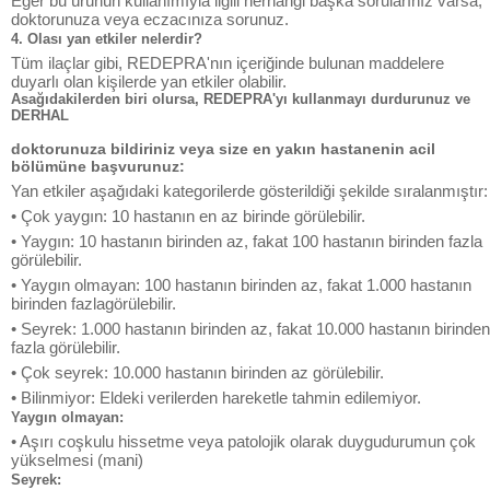
Eğer bu ürünün kullanımıyla ilgili herhangi başka sorularınız varsa,
doktorunuza veya eczacınıza sorunuz.
4. Olası yan etkiler nelerdir?
Tüm ilaçlar gibi, REDEPRA'nın içeriğinde bulunan maddelere
duyarlı olan kişilerde yan etkiler olabilir.
Asağıdakilerden biri olursa, REDEPRA'yı kullanmayı durdurunuz ve
DERHAL
doktorunuza bildiriniz veya size en yakın hastanenin acil
bölümüne başvurunuz:
Yan etkiler aşağıdaki kategorilerde gösterildiği şekilde sıralanmıştır:
• Çok yaygın: 10 hastanın en az birinde görülebilir.
• Yaygın: 10 hastanın birinden az, fakat 100 hastanın birinden fazla
görülebilir.
• Yaygın olmayan: 100 hastanın birinden az, fakat 1.000 hastanın
birinden fazlagörülebilir.
• Seyrek: 1.000 hastanın birinden az, fakat 10.000 hastanın birinden
fazla görülebilir.
• Çok seyrek: 10.000 hastanın birinden az görülebilir.
• Bilinmiyor: Eldeki verilerden hareketle tahmin edilemiyor.
Yaygın olmayan:
• Aşırı coşkulu hissetme veya patolojik olarak duygudurumun çok
yükselmesi (mani)
Seyrek: