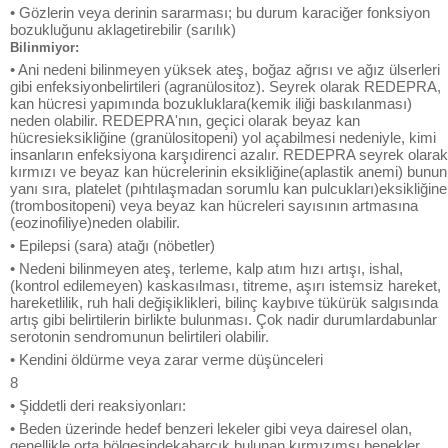
• Gözlerin veya derinin sararması; bu durum karaciğer fonksiyon
bozukluğunu aklagetirebilir (sarılık)
Bilinmiyor:
• Ani nedeni bilinmeyen yüksek ateş, boğaz ağrısı ve ağız ülserleri
gibi enfeksiyonbelirtileri (agranülositoz). Seyrek olarak REDEPRA,
kan hücresi yapımında bozukluklara(kemik iliği baskılanması)
neden olabilir. REDEPRA'nın, geçici olarak beyaz kan
hücresieksikliğine (granülositopeni) yol açabilmesi nedeniyle, kimi
insanların enfeksiyona karşıdirenci azalır. REDEPRA seyrek olarak
kırmızı ve beyaz kan hücrelerinin eksikliğine(aplastik anemi) bunun
yanı sıra, platelet (pıhtılaşmadan sorumlu kan pulcukları)eksikliğine
(trombositopeni) veya beyaz kan hücreleri sayısının artmasına
(eozinofiliye)neden olabilir.
• Epilepsi (sara) atağı (nöbetler)
• Nedeni bilinmeyen ateş, terleme, kalp atım hızı artışı, ishal,
(kontrol edilemeyen) kaskasılması, titreme, aşırı istemsiz hareket,
hareketlilik, ruh hali değişiklikleri, bilinç kaybıve tükürük salgısında
artış gibi belirtilerin birlikte bulunması. Çok nadir durumlardabunlar
serotonin sendromunun belirtileri olabilir.
• Kendini öldürme veya zarar verme düşünceleri
8
• Şiddetli deri reaksiyonları:
• Beden üzerinde hedef benzeri lekeler gibi veya dairesel olan,
genellikle orta bölgesindekabarcık bulunan kırmızımsı benekler,