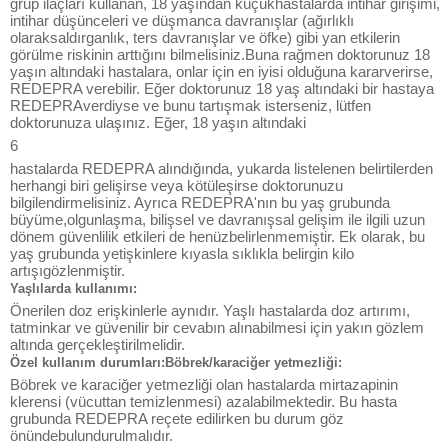
grup ilaçları kullanan, 18 yaşından küçükhastalarda intihar girişimi,
intihar düşünceleri ve düşmanca davranışlar (ağırlıklı
olaraksaldırganlık, ters davranışlar ve öfke) gibi yan etkilerin
görülme riskinin arttığını bilmelisiniz.Buna rağmen doktorunuz 18
yaşın altındaki hastalara, onlar için en iyisi olduğuna kararverirse,
REDEPRA verebilir. Eğer doktorunuz 18 yaş altındaki bir hastaya
REDEPRAverdiyse ve bunu tartışmak isterseniz, lütfen
doktorunuza ulaşınız. Eğer, 18 yaşın altındaki
6
hastalarda REDEPRA alındığında, yukarda listelenen belirtilerden
herhangi biri gelişirse veya kötüleşirse doktorunuzu
bilgilendirmelisiniz. Ayrıca REDEPRA'nın bu yaş grubunda
büyüme,olgunlaşma, bilişsel ve davranışsal gelişim ile ilgili uzun
dönem güvenlilik etkileri de henüzbelirlenmemiştir. Ek olarak, bu
yaş grubunda yetişkinlere kıyasla sıklıkla belirgin kilo
artışıgözlenmiştir.
Yaşlılarda kullanımı:
Önerilen doz erişkinlerle aynıdır. Yaşlı hastalarda doz artırımı,
tatminkar ve güvenilir bir cevabın alınabilmesi için yakın gözlem
altında gerçekleştirilmelidir.
Özel kullanım durumları:Böbrek/karaciğer yetmezliği:
Böbrek ve karaciğer yetmezliği olan hastalarda mirtazapinin
klerensi (vücuttan temizlenmesi) azalabilmektedir. Bu hasta
grubunda REDEPRA reçete edilirken bu durum göz
önündebulundurulmalıdır.