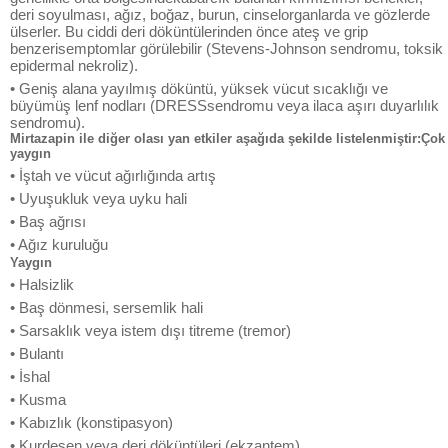
deri soyulması, ağız, boğaz, burun, cinselorganlarda ve gözlerde
ülserler. Bu ciddi deri döküntülerinden önce ateş ve grip
benzerisemptomlar görülebilir (Stevens-Johnson sendromu, toksik
epidermal nekroliz).
• Geniş alana yayılmış döküntü, yüksek vücut sıcaklığı ve
büyümüş lenf nodları (DRESSsendromu veya ilaca aşırı duyarlılık
sendromu).
Mirtazapin ile diğer olası yan etkiler aşağıda şekilde listelenmiştir:Çok
yaygın
• İştah ve vücut ağırlığında artış
• Uyuşukluk veya uyku hali
• Baş ağrısı
• Ağız kuruluğu
Yaygın
• Halsizlik
• Baş dönmesi, sersemlik hali
• Sarsaklık veya istem dışı titreme (tremor)
• Bulantı
• İshal
• Kusma
• Kabızlık (konstipasyon)
• Kurdeşen veya deri döküntüleri (ekzantem)