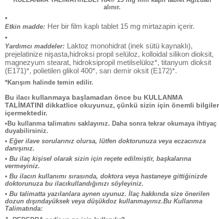
alınır.
•
Her bir film kaplı tablet 15 mg mirtazapin içerir.
Etkin madde:
•
Laktoz monohidrat (inek sütü kaynaklı),
Yardımcı maddeler:
prejelatinize nişasta,hidroksi propil selüloz, kolloidal silikon dioksit,
magnezyum stearat, hidroksipropil metilselüloz*, titanyum dioksit
(E171)*, polietilen glikol 400*, sarı demir oksit (E172)*.
*Karışım halinde temin edilir.
Bu ilacı kullanmaya başlamadan önce bu KULLANMA
TALİMATINI dikkatlice okuyunuz, çünkü sizin için önemli bilgiler
içermektedir.
•Bu kullanma talimatını saklayınız. Daha sonra tekrar okumaya ihtiyaç
duyabilirsiniz.
• Eğer ilave sorularınız olursa, lütfen doktorunuza veya eczacınıza
danışınız.
• Bu ilaç kişisel olarak sizin için reçete edilmiştir, başkalarına
vermeyiniz.
• Bu ilacın kullanımı sırasında, doktora veya hastaneye gittiğinizde
doktorunuza bu ilacıkullandığınızı söyleyiniz.
• Bu talimatta yazılanlara aynen uyunuz. İlaç hakkında size önerilen
dozun dışındayüksek veya düşükdoz kullanmayınız.Bu Kullanma
Talimatında: