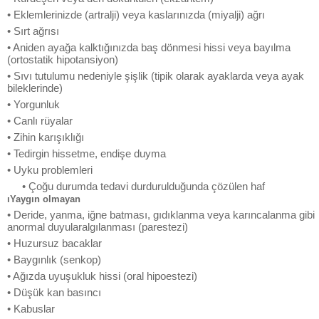
• Eklemlerinizde (artralji) veya kaslarınızda (miyalji) ağrı
• Sırt ağrısı
• Aniden ayağa kalktığınızda baş dönmesi hissi veya bayılma
(ortostatik hipotansiyon)
• Sıvı tutulumu nedeniyle şişlik (tipik olarak ayaklarda veya ayak
bileklerinde)
• Yorgunluk
• Canlı rüyalar
• Zihin karışıklığı
• Tedirgin hissetme, endişe duyma
• Uyku problemleri
• Çoğu durumda tedavi durdurulduğunda çözülen haf
ıYaygın olmayan
• Deride, yanma, iğne batması, gıdıklanma veya karıncalanma gibi
anormal duyularalgılanması (parestezi)
• Huzursuz bacaklar
• Baygınlık (senkop)
• Ağızda uyuşukluk hissi (oral hipoestezi)
• Düşük kan basıncı
• Kabuslar