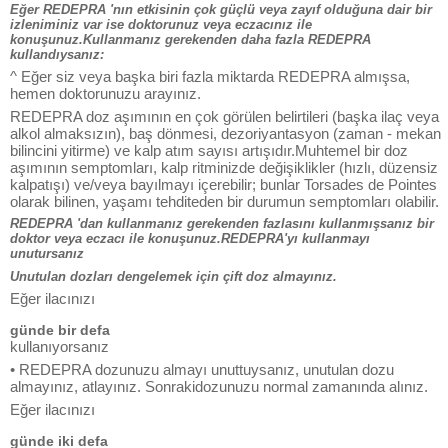
Eğer REDEPRA 'nın etkisinin çok güçlü veya zayıf olduğuna dair bir
izleniminiz var ise doktorunuz veya eczacınız ile
konuşunuz.Kullanmanız gerekenden daha fazla REDEPRA
kullandıysanız:
^ Eğer siz veya başka biri fazla miktarda REDEPRA almışsa,
hemen doktorunuzu arayınız.
REDEPRA doz aşımının en çok görülen belirtileri (başka ilaç veya
alkol almaksızın), baş dönmesi, dezoriyantasyon (zaman - mekan
bilincini yitirme) ve kalp atım sayısı artışıdır.Muhtemel bir doz
aşımının semptomları, kalp ritminizde değişiklikler (hızlı, düzensiz
kalpatışı) ve/veya bayılmayı içerebilir; bunlar Torsades de Pointes
olarak bilinen, yaşamı tehditeden bir durumun semptomları olabilir.
REDEPRA 'dan kullanmanız gerekenden fazlasını kullanmışsanız bir
doktor veya eczacı ile konuşunuz.REDEPRA'yı kullanmayı
unutursanız
Unutulan dozları dengelemek için çift doz almayınız.
Eğer ilacınızı
günde bir defa
kullanıyorsanız
• REDEPRA dozunuzu almayı unuttuysanız, unutulan dozu
almayınız, atlayınız. Sonrakidozunuzu normal zamanında alınız.
Eğer ilacınızı
günde iki defa