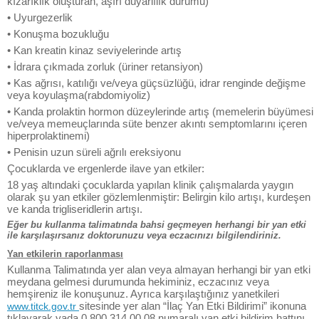
kızarıklık oluşturan, aşırı duyarlılık durumu)
• Uyurgezerlik
• Konuşma bozukluğu
• Kan kreatin kinaz seviyelerinde artış
• İdrara çıkmada zorluk (üriner retansiyon)
• Kas ağrısı, katılığı ve/veya güçsüzlüğü, idrar renginde değişme
veya koyulaşma(rabdomiyoliz)
• Kanda prolaktin hormon düzeylerinde artış (memelerin büyümesi
ve/veya memeuçlarında süte benzer akıntı semptomlarını içeren
hiperprolaktinemi)
• Penisin uzun süreli ağrılı ereksiyonu
Çocuklarda ve ergenlerde ilave yan etkiler:
18 yaş altındaki çocuklarda yapılan klinik çalışmalarda yaygın
olarak şu yan etkiler gözlemlenmiştir: Belirgin kilo artışı, kurdeşen
ve kanda trigliseridlerin artışı.
Eğer bu kullanma talimatında bahsi geçmeyen herhangi bir yan etki
ile karşılaşırsanız doktorunuzu veya eczacınızı bilgilendiriniz.
Yan etkilerin raporlanması
Kullanma Talimatında yer alan veya almayan herhangi bir yan etki
meydana gelmesi durumunda hekiminiz, eczacınız veya
hemşireniz ile konuşunuz. Ayrıca karşılaştığınız yanetkileri
sitesinde yer alan “İlaç Yan Etki Bildirimi” ikonuna
www.titck.gov.tr
tıklayarak yada 0 800 314 00 08 numaralı yan etki bildirim hattını