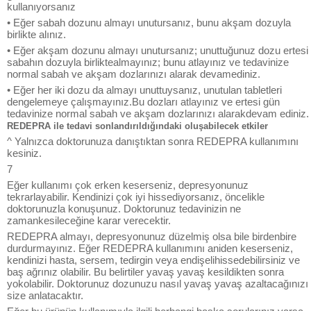
kullanıyorsanız
• Eğer sabah dozunu almayı unutursanız, bunu akşam dozuyla
birlikte alınız.
• Eğer akşam dozunu almayı unutursanız; unuttuğunuz dozu ertesi
sabahın dozuyla birliktealmayınız; bunu atlayınız ve tedavinize
normal sabah ve akşam dozlarınızı alarak devamediniz.
• Eğer her iki dozu da almayı unuttuysanız, unutulan tabletleri
dengelemeye çalışmayınız.Bu dozları atlayınız ve ertesi gün
tedavinize normal sabah ve akşam dozlarınızı alarakdevam ediniz.
REDEPRA ile tedavi sonlandırıldığındaki oluşabilecek etkiler
^ Yalnızca doktorunuza danıştıktan sonra REDEPRA kullanımını
kesiniz.
7
Eğer kullanımı çok erken keserseniz, depresyonunuz
tekrarlayabilir. Kendinizi çok iyi hissediyorsanız, öncelikle
doktorunuzla konuşunuz. Doktorunuz tedavinizin ne
zamankesileceğine karar verecektir.
REDEPRA almayı, depresyonunuz düzelmiş olsa bile birdenbire
durdurmayınız. Eğer REDEPRA kullanımını aniden keserseniz,
kendinizi hasta, sersem, tedirgin veya endişelihissedebilirsiniz ve
baş ağrınız olabilir. Bu belirtiler yavaş yavaş kesildikten sonra
yokolabilir. Doktorunuz dozunuzu nasıl yavaş yavaş azaltacağınızı
size anlatacaktır.