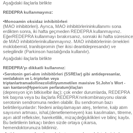
Aşağıdaki ilaçlarla birlikte
REDEPRA kullanmayınız:
•Monoamin oksidaz inhibitörleri
(MAO inhibitörleri). Ayrıca, MAO inhibitörlerininkullanımı sona
erdikten sonra, iki hafta geçmeden REDEPRA kullanmayınız.
EğerREDEPRA kullanmayı bırakırsanız, sonraki iki hafta süresince
de MAO inhibitörlerinikullanmayınız. MAO inhibitörlerinin örnekleri
moklobemid, tranilsipromin (her ikisi deantidepresandır) ve
selegilindir (Parkinson hastalığında kullanılır).
Aşağıdaki ilaçlarla birlikte
REDEPRA'yı dikkatli kullanınız:
•Serotonin geri-alım inhibitörleri (SSRElar) gibi antidepresanlar,
venlafaksin ve L-triptofan veya
triptanlartramadollinezolidlityummetilen mavisive St.John's Wort -
sarı kantaron(Hypericum perfaratum)ilaçları
(depresyon için bitkiselbir ilaç); çok ender durumlarda, REDEPRA
tek başına veya bu ilaçlarla REDEPRA'nınkombinasyonu olarak
serotonin sendromuna neden olabilir. Bu sendromun bazı
belirtilerişunlardır: Nedeni anlaşılamayan ateş, terleme, kalp atım
sayısının artması, ishal,(denetlenemeyen) kas kasılmaları, titreme,
aşırı aktif refleksler, hareketlilik, mizaçdeğişiklikleri ve bilinç kaybı.
Bu belirtilerin birkaçı birden sizde ortaya çıkarsa,
hemendoktorunuza bildiriniz.