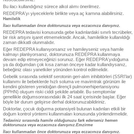
Bu ilacı kullandığınız sürece alkol alımı önerilmez.
REDEPRA'yı yiyeceklerle birlikte veya aç karnına alabilirsiniz.
Hamilelik
İlacı kullanmadan önce doktorunuza veya eczacınıza danışınız.
REDEPRA tedavisi konusunda gebe kadınlardaki sınırlı tecrübeler,
bir risk artışını işaret etmemektedir. Ancak, hamilelikte kullanıldığı
zaman dikkatli olunmalıdır.
Eğer REDEPRA kullanıyorsanız ve hamileyseniz veya hamile
kalmayı planlıyorsanız, doktorunuza REDEPRA kullanmaya
devam edip etmeyeceğinizi sorunuz. Eğer REDEPRA'yıdoğuma
ya da doğumdan çok kısa zaman önceye kadar kullandıysanız,
bebeğiniz olası yanetkiler yönünden kontrol edilmelidir.
Gebelik sırasında selektif serotonin geri-alım inhibitörleri (SSRI'lar)
kullanımı ile bebeklerde hızlı soluma ve mavimtrak görünüm ile
kendini gösteren yenidoğan dirençli pulmonerhipertansiyonu
(PPHN) oluşum riski ciddi şekilde artabilir. Bu semptomlar
genellikle doğumsonrasındaki ilk 24 saat içerisinde başlar. Eğer
böyle bir durum gelişirse derhal doktorunuzabildiriniz.
Doktorlar, çocuk doğurma potansiyeli bulunan kadınları etkili bir
doğum kontrol yöntemi kullanmaları konusunda yönlendirmelidir.
Tedaviniz sırasında hamile olduğunuzu fark ederseniz hemen
doktorunuza veya eczacınıza danışınız.Emzirme
İlacı kullanmadan önce doktorunuza veya eczacınıza danışınız.