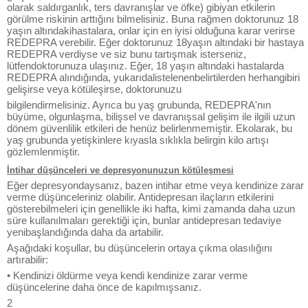
olarak saldırganlık, ters davranışlar ve öfke) gibiyan etkilerin
görülme riskinin arttığını bilmelisiniz. Buna rağmen doktorunuz 18
yaşın altındakihastalara, onlar için en iyisi olduğuna karar verirse
REDEPRA verebilir. Eğer doktorunuz 18yaşın altındaki bir hastaya
REDEPRA verdiyse ve siz bunu tartışmak isterseniz,
lütfendoktorunuza ulaşınız. Eğer, 18 yaşın altındaki hastalarda
REDEPRA alındığında, yukarıdalistelenenbelirtilerden herhangibiri
gelişirse veya kötüleşirse, doktorunuzu
bilgilendirmelisiniz. Ayrıca bu yaş grubunda, REDEPRA'nın
büyüme, olgunlaşma, bilişsel ve davranışsal gelişim ile ilgili uzun
dönem güvenlilik etkileri de henüz belirlenmemiştir. Ekolarak, bu
yaş grubunda yetişkinlere kıyasla sıklıkla belirgin kilo artışı
gözlemlenmiştir.
İntihar düşünceleri ve depresyonunuzun kötüleşmesi
Eğer depresyondaysanız, bazen intihar etme veya kendinize zarar
verme düşünceleriniz olabilir. Antidepresan ilaçların etkilerini
gösterebilmeleri için genellikle iki hafta, kimi zamanda daha uzun
süre kullanılmaları gerektiği için, bunlar antidepresan tedaviye
yenibaşlandığında daha da artabilir.
Aşağıdaki koşullar, bu düşüncelerin ortaya çıkma olasılığını
artırabilir:
• Kendinizi öldürme veya kendi kendinize zarar verme
düşüncelerine daha önce de kapılmışsanız.
2