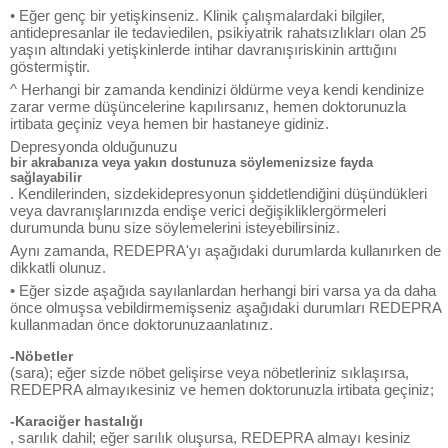
• Eğer genç bir yetişkinseniz. Klinik çalışmalardaki bilgiler,
antidepresanlar ile tedaviedilen, psikiyatrik rahatsızlıkları olan 25
yaşın altındaki yetişkinlerde intihar davranışıriskinin arttığını
göstermiştir.
^ Herhangi bir zamanda kendinizi öldürme veya kendi kendinize
zarar verme düşüncelerine kapılırsanız, hemen doktorunuzla
irtibata geçiniz veya hemen bir hastaneye gidiniz.
Depresyonda olduğunuzu
bir akrabanıza veya yakın dostunuza söylemenizsize fayda
sağlayabilir
. Kendilerinden, sizdekidepresyonun şiddetlendiğini düşündükleri
veya davranışlarınızda endişe verici değişikliklergörmeleri
durumunda bunu size söylemelerini isteyebilirsiniz.
Aynı zamanda, REDEPRA'yı aşağıdaki durumlarda kullanırken de
dikkatli olunuz.
• Eğer sizde aşağıda sayılanlardan herhangi biri varsa ya da daha
önce olmuşsa vebildirmemişseniz aşağıdaki durumları REDEPRA
kullanmadan önce doktorunuzaanlatınız.
-Nöbetler
(sara); eğer sizde nöbet gelişirse veya nöbetleriniz sıklaşırsa,
REDEPRA almayıkesiniz ve hemen doktorunuzla irtibata geçiniz;
-Karaciğer hastalığı
, sarılık dahil; eğer sarılık oluşursa, REDEPRA almayı kesiniz