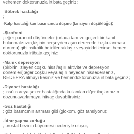
vehemen doktorunuzla irtibata geçiniz;
-Böbrek hastalığı
;
;
-Kalp hastalığıkan basıncında düşme (tansiyon düşüklüğü)
-Şizofreni
; eğer paranoid düşünceler (ortada tam ve geçerli bir kanıt
bulunmaksızın,kişinin herşeyden aşırı derecede kuşkulanması
durumu) gibi psikotik belirtiler sıklaşır veyaşiddetlenirse, hemen
doktorunuzla irtibata geçiniz;
-Manik depresyon
(birbirini izleyen coşku hissi/aşırı aktivite ve depresyon
dönemleri);eğer coşku veya aşırı heyecan hissederseniz,
REDEPRA almayı kesiniz ve hemendoktorunuzla irtibata geçiniz;
-Diyabet hastalığı
; insülin veya şeker hastalığında kullanılan diğer ilaçlarınızın
dozunuayarlamaya ihtiyaç duyabilirsiniz;
-Göz hastalığı
; göz basıncının artması gibi (glokom, göz tansiyonu);
-İdrar yapma zorluğu
; prostat bezinin büyümesi nedeniyle oluşur;