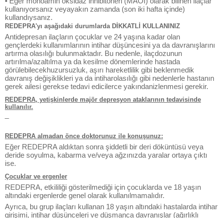
• Eğer monoamin oksidaz inhibitörleri (MAOİ) olarak bilinen ilaçlar
kullanıyorsanız veyayakın zamanda (son iki hafta içinde)
kullandıysanız.
REDEPRA'yı aşağıdaki durumlarda DİKKATLİ KULLANINIZ
Antidepresan ilaçların çocuklar ve 24 yaşına kadar olan
gençlerdeki kullanımlarının intihar düşüncesini ya da davranışlarını
artırma olasılığı bulunmaktadır. Bu nedenle, ilaçdozunun
artırılma/azaltılma ya da kesilme dönemlerinde hastada
görülebilecekhuzursuzluk, aşırı hareketlilik gibi beklenmedik
davranış değişiklikleri ya da intiharolasılığı gibi nedenlerle hastanın
gerek ailesi gerekse tedavi edicilerce yakındanizlenmesi gerekir.
REDEPRA, yetişkinlerde majör depresyon ataklarının tedavisinde
kullanılır.
_
REDEPRA almadan önce doktorunuz ile konuşunuz:
Eğer REDEPRA aldıktan sonra şiddetli bir deri döküntüsü veya
deride soyulma, kabarma ve/veya ağzınızda yaralar ortaya çıktı
ise.
Çocuklar ve ergenler
REDEPRA, etkililiği gösterilmediği için çocuklarda ve 18 yaşın
altındaki ergenlerde genel olarak kullanılmamalıdır.
Ayrıca, bu grup ilaçları kullanan 18 yaşın altındaki hastalarda intihar
girişimi, intihar düşünceleri ve düşmanca davranışlar (ağırlıklı