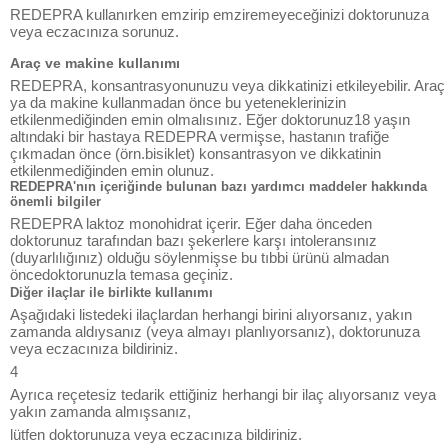
REDEPRA kullanırken emzirip emziremeyeceğinizi doktorunuza
veya eczacınıza sorunuz.
Araç ve makine kullanımı
REDEPRA, konsantrasyonunuzu veya dikkatinizi etkileyebilir. Araç
ya da makine kullanmadan önce bu yeteneklerinizin
etkilenmediğinden emin olmalısınız. Eğer doktorunuz18 yaşın
altındaki bir hastaya REDEPRA vermişse, hastanın trafiğe
çıkmadan önce (örn.bisiklet) konsantrasyon ve dikkatinin
etkilenmediğinden emin olunuz.
REDEPRA'nın içeriğinde bulunan bazı yardımcı maddeler hakkında
önemli bilgiler
REDEPRA laktoz monohidrat içerir. Eğer daha önceden
doktorunuz tarafından bazı şekerlere karşı intoleransınız
(duyarlılığınız) olduğu söylenmişse bu tıbbi ürünü almadan
öncedoktorunuzla temasa geçiniz.
Diğer ilaçlar ile birlikte kullanımı
Aşağıdaki listedeki ilaçlardan herhangi birini alıyorsanız, yakın
zamanda aldıysanız (veya almayı planlıyorsanız), doktorunuza
veya eczacınıza bildiriniz.
4
Ayrıca reçetesiz tedarik ettiğiniz herhangi bir ilaç alıyorsanız veya
yakın zamanda almışsanız,
lütfen doktorunuza veya eczacınıza bildiriniz.