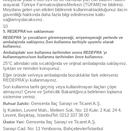
arayarak Türkiye FarmakovijilansMerkezi (TÜFAM)'ne bildiriniz.
Meydana gelen yan etkileri bildirerek kullanmaktaolduğunuz ilacın
güvenliliği hakkında daha fazla bilgi edinilmesine katkı
sağlamışolacaksınız.
10
5. REDEPRA'nın saklanması
REDEPRA 'yı çocukların göremeyeceği, erişemeyeceği yerlerde ve
ambalajında saklayınız.Son kullanma tarihiyle uyumlu olarak
kullanınız.
Ambalajdaki son kullanma tarihinden sonra REDEPRA 'yı
kullanmaymız/son kullanma tarihinden önce kullanınız.
25°C altındaki oda sıcaklığında ve orijinal ambalajında saklayınız.
Işıktan ve nemden koruyunuz.
Eğer üründe ve/veya ambalajında bozukluklar fark ederseniz
REDEPRA'yı kullanmayınız.
Son kullanma tarihi geçmiş veya kullanılmayan ilaçları çöpe
atmayınız! Çevre ve Şehircilik Bakanlığınca belirlenen toplama
sistemine veriniz.
Gensenta İlaç Sanayi ve Ticaret A.Ş.
Ruhsat Sahibi:
İş Kuleleri, Levent Mah., Meltem Sok. No: 10 Kule: 2 Kat: 24 4.
Levent, Beşiktaş, İstanbulTel: 0212 337 38 00
Gensenta İlaç Sanayi ve Ticaret A.Ş.
Üretim Yeri:
Sanayi Cad. No: 13 Yenibosna, Bahçelievler/İstanbul