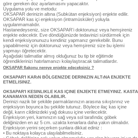
göre gereken doz ayarlamasını yapacaktır.
Uygulama yolu ve metodu:
OKSAPAR derinizin altına (Subkütan enjeksiyon) enjekte edilir.
OKSAPAR kas içi enjeksiyon (intramüsküler) yoluyla
uygulanmamalıdır.
Hastanedeyseniz, size OKSAPAR'i doktorunuz veya hemşireniz
enjekte edecektir. Eve döndüğünüzde tedavinizi sürdürmek için
kendi enjeksiyonunuzu kendiniz yapmanız gerekebilir. Bunu
yapabilmeniz için doktorunuz veya hemşireniz size bu işlemi
yapmayı öğretecektir.
Aşağıdaki talimatlar almış olduğunuz bu tip bir eğitimde
öğrendiklerinizi hatırlamanızı kolaylaştıracak talimatlardır.
OKSAPAR flakonu nereye enjekte edeceksiniz ?
OKSAPAR'I KARıN BÖLGENIZDE DERINIZIN ALTıNA ENJEKTE
ETMELISINIZ.
OKSAPAR'I KESINLIKLE KAS IÇINE ENJEKTE ETMEYINIZ. KASTA
KANAMAYA NEDEN OLABILIR.
Derinizi nazik bir şekilde parmaklarınızın arasına sıkıştırınız ve
enjeksiyon boyunca bu şekilde tutunuz. Böylece ilaç kas içine
değil, karın cildinizdeki yağ dokusu içine verilecektir.
Enjeksiyon yeri, karnınızın sağ veya sol tarafında; göbek
deliğinizden en az 5 cm. uzakta kenarlara daha yakın olmalıdır.
Enjeksiyon yerini seçerken şunlara dikkat ediniz :
• Bu noktaya kolayca ulaşılabilmelisiniz.