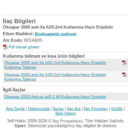
İlaç Bilgileri
Oksapar 2000 anti-Xa IU/0.2ml Kullanıma Hazır Enjektör
Etken Maddesi:
Enoksaparin sodyum
Atc Kodu:
B01AB05
Pdf olarak göster
Kullanma talimatı ve kısa ürün bilgileri
Oksapar 2000 anti-Xa IU/0.2ml Kullanıma Hazır Enjektör
Kullanma Talimatı
Oksapar 2000 anti-Xa IU/0.2ml Kullanıma Hazır Enjektör
Kullanma Talimatı
İlgili İlaçlar
Oksapar 2000 Anti-xa Iu/0,2 Ml Kullanıma Hazır Enjektör
Ana Sayfa
|
Hakkımızda
|
İlaçlar
|
İlaç Ara
|
İlaç Firmaları
|
Gizlilik
|
Bize Ulaşın
Telif Hakkı 2008-2026 ©
Tüm Hakları Saklıdır.
İlaç Prospektüsü.
Uyarı:
Sitemizde yayınladığımız ilaç bilgileri ile doktora