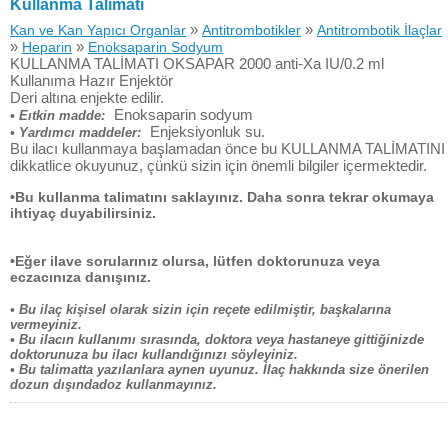
Kullanma Talimatı
»
»
Kan ve Kan Yapıcı Organlar
Antitrombotikler
Antitrombotik İlaçlar
»
»
Heparin
Enoksaparin Sodyum
KULLANMA TALİMATI OKSAPAR 2000 anti-Xa IU/0.2 ml
Kullanıma Hazır Enjektör
Deri altına enjekte edilir.
Enoksaparin sodyum
• Eıtkin madde:
Enjeksiyonluk su.
• Yardımcı maddeler:
Bu ilacı kullanmaya başlamadan önce bu KULLANMA TALİMATINI
dikkatlice okuyunuz, çünkü sizin için önemli bilgiler içermektedir.
•Bu kullanma talimatını saklayınız. Daha sonra tekrar okumaya
ihtiyaç duyabilirsiniz.
•Eğer ilave sorularınız olursa, lütfen doktorunuza veya
eczacınıza danışınız.
• Bu ilaç kişisel olarak sizin için reçete edilmiştir, başkalarına
vermeyiniz.
• Bu ilacın kullanımı sırasında, doktora veya hastaneye gittiğinizde
doktorunuza bu ilacı kullandığınızı söyleyiniz.
• Bu talimatta yazılanlara aynen uyunuz. İlaç hakkında size önerilen
dozun dışındadoz kullanmayınız.