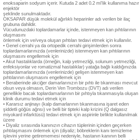
enoksaparin sodyum içerir. Kutuda 2 adet 0.2 ml'lik kullanıma hazır
enjektör
şeklinde sunulmaktadır.
OKSAPAR düşük molekül ağırlıklı heparinler adı verilen bir ilaç
grubuna dahildir.
Vücudunuzdaki toplardamarlar içinde, istenmeyen kan pıhtılarının
oluşmasını
önlemek için ve/veya oluşan pıhtıları tedavi etmek için kullanılır.
• Genel cerrahi ya da ortopedik cerrahi girişimlerden sonra
toplardamarlarınızda (venlerinizde) istenmeyen kan pıhtılarının
oluşmasını engellemek için
• Akut hastalıklarda (örneğin, kalp yetmezliği, solunum yetmezliği,
enfeksiyonlar ve romatizmal hastalıklar) yatağa bağlı kaldığınızda
toplardamarlarınızda (venlerinizde) gelişen istenmeyen kan
pıhtılarının oluşmasını engellemek için
• Beraberinde akciğer damarlarınızın bir pıhtı ile tıkanması mevcut
olsun veya olmasın, Derin Ven Trombozu (DVT) adı verilen
genellikle bacak toplardamarlarının bir pıhtıyla tıkanmasıyla oluşan
klinik durumu tedavi etmek için
• Kararsız anjinayı (kalp damarlarının tıkanmasına işaret eden
şiddetli göğüs ağnsı) ve belli bir tipteki kalp krizini (Q dalgasız
miyokard infarktüsü) tedavi etmek için aspirinle birlikte kullanılmak
üzere
• Diyaliz sırasında kanınızın cihazın tüplerinin içinden geçerken
pıhtılaşmasını önlemek için (diyaliz; böbreklerin kanı temizleme
işlevini yerine getirememesi nedeniyle, hastanın kanının belli