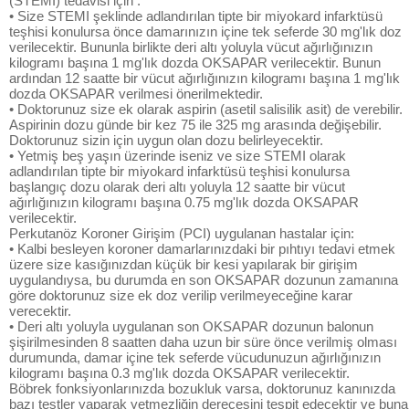
(STEMI) tedavisi için :
• Size STEMI şeklinde adlandırılan tipte bir miyokard infarktüsü
teşhisi konulursa önce damarınızın içine tek seferde 30 mg'lık doz
verilecektir. Bununla birlikte deri altı yoluyla vücut ağırlığınızın
kilogramı başına 1 mg'lık dozda OKSAPAR verilecektir. Bunun
ardından 12 saatte bir vücut ağırlığınızın kilogramı başına 1 mg'lık
dozda OKSAPAR verilmesi önerilmektedir.
• Doktorunuz size ek olarak aspirin (asetil salisilik asit) de verebilir.
Aspirinin dozu günde bir kez 75 ile 325 mg arasında değişebilir.
Doktorunuz sizin için uygun olan dozu belirleyecektir.
• Yetmiş beş yaşın üzerinde iseniz ve size STEMI olarak
adlandırılan tipte bir miyokard infarktüsü teşhisi konulursa
başlangıç dozu olarak deri altı yoluyla 12 saatte bir vücut
ağırlığınızın kilogramı başına 0.75 mg'lık dozda OKSAPAR
verilecektir.
Perkutanöz Koroner Girişim (PCI) uygulanan hastalar için:
• Kalbi besleyen koroner damarlarınızdaki bir pıhtıyı tedavi etmek
üzere size kasığınızdan küçük bir kesi yapılarak bir girişim
uygulandıysa, bu durumda en son OKSAPAR dozunun zamanına
göre doktorunuz size ek doz verilip verilmeyeceğine karar
verecektir.
• Deri altı yoluyla uygulanan son OKSAPAR dozunun balonun
şişirilmesinden 8 saatten daha uzun bir süre önce verilmiş olması
durumunda, damar içine tek seferde vücudunuzun ağırlığınızın
kilogramı başına 0.3 mg'lık dozda OKSAPAR verilecektir.
Böbrek fonksiyonlarınızda bozukluk varsa, doktorunuz kanınızda
bazı testler yaparak yetmezliğin derecesini tespit edecektir ve buna