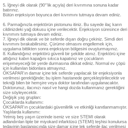
5. İğneyi dik olarak (90°'lik açıyla) deri kıvrımına sonuna kadar
batırınız.
Bütün enjeksiyon boyunca deri kıvrımını tutmaya devam ediniz.
6. Parmağınızla enjektörün pistonunu itiniz. Bu sayede ilaç karın
cildinizdeki yağ dokusu içine verilecektir. Enjeksiyon süresince deri
kıvrımını tutmaya devam ediniz.
7. İğneyi dik olarak ve bir seferde dışarı doğru çekiniz. Simdi deri
kıvrımını bırakabilirsiniz. Çürüme olmasını engellemek için,
uygulama bittikten sonra enjeksiyon bölgesini ovuşturmayınız.
8. Kullandığınız enjektörü güvenli bir şekilde atınız. Enjektörü içine
attığınız kabın kapağını sıkıca kapatınız ve çocukların
erişemeyeceği bir yerde durmasına dikkat ediniz. Normal ev çöpü
için kullanılan bidonlara atmayınız.
OKSAPAR'ın damar içine tek seferde yapılacak bir enjeksiyonla
verilmesi gerektiğinde; bu işlem hastanede gerçekleştirilecektir ve
tekniği bilen bir hemşire veya doktor tarafından uygulanacaktır.
Doktorunuz, ilacınızı nasıl ve hangi dozda kullanmanız gerektiğini
size söyleyecektir.
Değişik yaş grupları:
Çocuklarda kullanımı:
OKSAPAR'ın çocuklardaki güvenilirlik ve etkinliği kanıtlanmamıştır.
Yaşlılarda kullanımı:
Yetmiş beş yaşın üzerinde iseniz ve size STEMI olarak
adlandırılan tipte bir miyokard infarktüsü (STEMI) teşhisi konulursa
tedavinin başlangıcında size damar içine tek seferde ilaç verilmesi