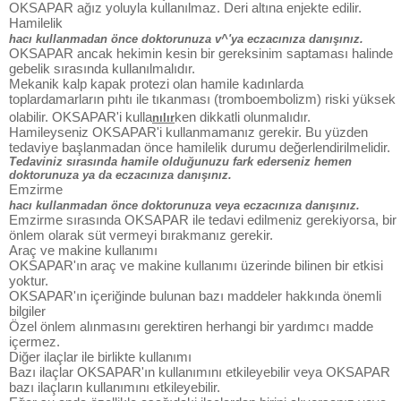
OKSAPAR ağız yoluyla kullanılmaz. Deri altına enjekte edilir.
Hamilelik
hacı kullanmadan önce doktorunuza v^'ya eczacınıza danışınız.
OKSAPAR ancak hekimin kesin bir gereksinim saptaması halinde
gebelik sırasında kullanılmalıdır.
Mekanik kalp kapak protezi olan hamile kadınlarda
toplardamarların pıhtı ile tıkanması (tromboembolizm) riski yüksek
olabilir. OKSAPAR'i kulla
ken dikkatli olunmalıdır.
nılır
Hamileyseniz OKSAPAR'i kullanmamanız gerekir. Bu yüzden
tedaviye başlanmadan önce hamilelik durumu değerlendirilmelidir.
Tedaviniz sırasında hamile olduğunuzu fark ederseniz hemen
doktorunuza ya da eczacınıza danışınız.
Emzirme
hacı kullanmadan önce doktorunuza veya eczacınıza danışınız.
Emzirme sırasında OKSAPAR ile tedavi edilmeniz gerekiyorsa, bir
önlem olarak süt vermeyi bırakmanız gerekir.
Araç ve makine kullanımı
OKSAPAR'ın araç ve makine kullanımı üzerinde bilinen bir etkisi
yoktur.
OKSAPAR'ın içeriğinde bulunan bazı maddeler hakkında önemli
bilgiler
Özel önlem alınmasını gerektiren herhangi bir yardımcı madde
içermez.
Diğer ilaçlar ile birlikte kullanımı
Bazı ilaçlar OKSAPAR'ın kullanımını etkileyebilir veya OKSAPAR
bazı ilaçların kullanımını etkileyebilir.