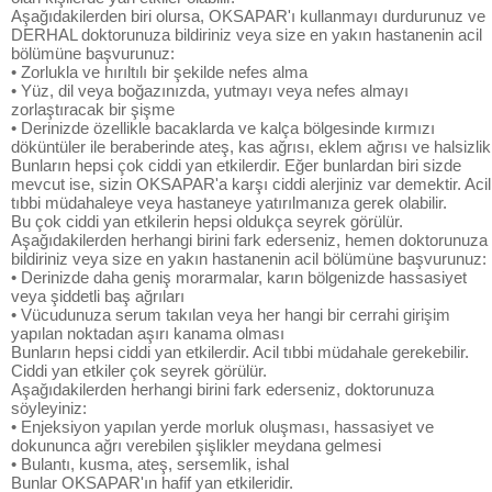
Aşağıdakilerden biri olursa, OKSAPAR'ı kullanmayı durdurunuz ve
DERHAL doktorunuza bildiriniz veya size en yakın hastanenin acil
bölümüne başvurunuz:
• Zorlukla ve hırıltılı bir şekilde nefes alma
• Yüz, dil veya boğazınızda, yutmayı veya nefes almayı
zorlaştıracak bir şişme
• Derinizde özellikle bacaklarda ve kalça bölgesinde kırmızı
döküntüler ile beraberinde ateş, kas ağrısı, eklem ağrısı ve halsizlik
Bunların hepsi çok ciddi yan etkilerdir. Eğer bunlardan biri sizde
mevcut ise, sizin OKSAPAR'a karşı ciddi alerjiniz var demektir. Acil
tıbbi müdahaleye veya hastaneye yatırılmanıza gerek olabilir.
Bu çok ciddi yan etkilerin hepsi oldukça seyrek görülür.
Aşağıdakilerden herhangi birini fark ederseniz, hemen doktorunuza
bildiriniz veya size en yakın hastanenin acil bölümüne başvurunuz:
• Derinizde daha geniş morarmalar, karın bölgenizde hassasiyet
veya şiddetli baş ağrıları
• Vücudunuza serum takılan veya her hangi bir cerrahi girişim
yapılan noktadan aşırı kanama olması
Bunların hepsi ciddi yan etkilerdir. Acil tıbbi müdahale gerekebilir.
Ciddi yan etkiler çok seyrek görülür.
Aşağıdakilerden herhangi birini fark ederseniz, doktorunuza
söyleyiniz:
• Enjeksiyon yapılan yerde morluk oluşması, hassasiyet ve
dokununca ağrı verebilen şişlikler meydana gelmesi
• Bulantı, kusma, ateş, sersemlik, ishal
Bunlar OKSAPAR'ın hafif yan etkileridir.