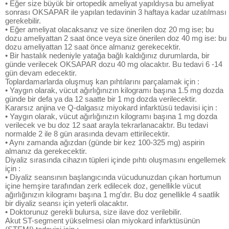
• Eğer size büyük bir ortopedik ameliyat yapıldıysa bu ameliyat
sonrası OKSAPAR ile yapılan tedavinin 3 haftaya kadar uzatılması
gerekebilir.
• Eğer ameliyat olacaksanız ve size önerilen doz 20 mg ise; bu
dozu ameliyattan 2 saat önce veya size önerilen doz 40 mg ise: bu
dozu ameliyattan 12 saat önce almanız gerekecektir.
• Bir hastalık nedeniyle yatağa bağlı kaldığınız durumlarda, bir
günde verilecek OKSAPAR dozu 40 mg olacaktır. Bu tedavi 6 -14
gün devam edecektir.
Toplardamarlarda oluşmuş kan pıhtılarını parçalamak için :
• Yaygın olarak, vücut ağırlığınızın kilogramı başına 1.5 mg dozda
günde bir defa ya da 12 saatte bir 1 mg dozda verilecektir.
Kararsız anjina ve Q-dalgasız miyokard infarktüsü tedavisi için :
• Yaygın olarak, vücut ağırlığınızın kilogramı başına 1 mg dozda
verilecek ve bu doz 12 saat arayla tekrarlanacaktır. Bu tedavi
normalde 2 ile 8 gün arasında devam ettirilecektir.
• Aynı zamanda ağızdan (günde bir kez 100-325 mg) aspirin
almanız da gerekecektir.
Diyaliz sırasında cihazın tüpleri içinde pıhtı oluşmasını engellemek
için :
• Diyaliz seansının başlangıcında vücudunuzdan çıkan hortumun
içine hemşire tarafından zerk edilecek doz, genellikle vücut
ağırlığınızın kilogramı başına 1 mg'dır. Bu doz genellikle 4 saatlik
bir diyaliz seansı için yeterli olacaktır.
• Doktorunuz gerekli bulursa, size ilave doz verilebilir.
Akut ST-segment yükselmesi olan miyokard infarktüsünün