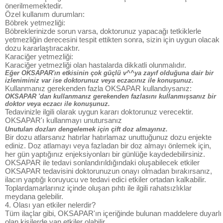
önerilmemektedir.
Özel kullanım durumları:
Böbrek yetmezliği:
Böbreklerinizde sorun varsa, doktorunuz yapacağı tetkiklerle
yetmezliğin derecesini tespit ettikten sonra, sizin için uygun olacak
dozu kararlaştıracaktır.
Karaciğer yetmezliği:
Karaciğer yetmezliği olan hastalarda dikkatli olunmalıdır.
Eğer OKSAPAR'ın etkisinin çok güçlü v^^ya zayıf olduğuna dair bir
izleniminiz var ise doktorunuz veya eczacınız ile konuşunuz.
Kullanmanız gerekenden fazla OKSAPAR kullandıysanız:
OKSAPAR 'dan kullanmanız gerekenden fazlasını kullanmışsanız bir
doktor veya eczacı ile konuşunuz.
Tedavinizle ilgili olarak uygun kararı doktorunuz verecektir.
OKSAPAR'ı kullanmayı unutursanız
Unutulan dozları dengelemek için çift doz almayınız.
Bir dozu atlarsanız hatırlar hatırlamaz unuttuğunuz dozu enjekte
ediniz. Doz atlamayı veya fazladan bir doz almayı önlemek için,
her gün yaptığınız enjeksiyonları bir günlüğe kaydedebilirsiniz.
OKSAPAR ile tedavi sonlandırıldığındaki oluşabilecek etkiler
OKSAPAR tedavisini doktorunuzun onayı olmadan bırakırsanız,
ilacın yaptığı koruyucu ve tedavi edici etkiler ortadan kalkabilir.
Toplardamarlarınız içinde oluşan pıhtı ile ilgili rahatsızlıklar
meydana gelebilir.
4. Olası yan etkiler nelerdir?
Tüm ilaçlar gibi, OKSAPAR'ın içeriğinde bulunan maddelere duyarlı
olan kişilerde yan etkiler olabilir.