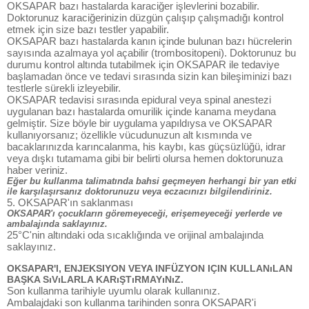
OKSAPAR bazı hastalarda karaciğer işlevlerini bozabilir.
Doktorunuz karaciğerinizin düzgün çalışıp çalışmadığı kontrol
etmek için size bazı testler yapabilir.
OKSAPAR bazı hastalarda kanın içinde bulunan bazı hücrelerin
sayısında azalmaya yol açabilir (trombositopeni). Doktorunuz bu
durumu kontrol altında tutabilmek için OKSAPAR ile tedaviye
başlamadan önce ve tedavi sırasında sizin kan bileşiminizi bazı
testlerle sürekli izleyebilir.
OKSAPAR tedavisi sırasında epidural veya spinal anestezi
uygulanan bazı hastalarda omurilik içinde kanama meydana
gelmiştir. Size böyle bir uygulama yapıldıysa ve OKSAPAR
kullanıyorsanız; özellikle vücudunuzun alt kısmında ve
bacaklarınızda karıncalanma, his kaybı, kas güçsüzlüğü, idrar
veya dışkı tutamama gibi bir belirti olursa hemen doktorunuza
haber veriniz.
Eğer bu kullanma talimatında bahsi geçmeyen herhangi bir yan etki
ile karşılaşırsanız doktorunuzu veya eczacınızı bilgilendiriniz.
5. OKSAPAR'ın saklanması
OKSAPAR'ı çocukların göremeyeceği, erişemeyeceği yerlerde ve
ambalajında saklayınız.
25°C'nin altındaki oda sıcaklığında ve orijinal ambalajında
saklayınız.
OKSAPAR'I, ENJEKSIYON VEYA INFÜZYON IÇIN KULLANıLAN
BAŞKA SıVıLARLA KARıŞTıRMAYıNıZ.
Son kullanma tarihiyle uyumlu olarak kullanınız.
Ambalajdaki son kullanma tarihinden sonra OKSAPAR'i