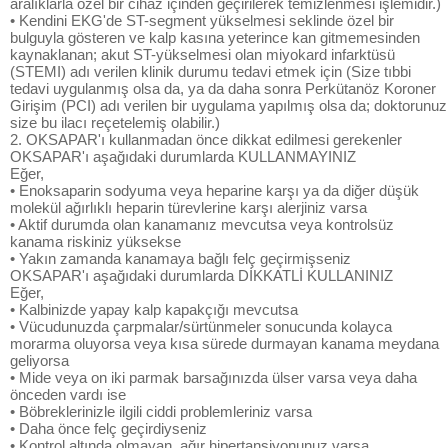
aralıklarla özel bir cihaz içinden geçirilerek temizlenmesi işlemidir.)
• Kendini EKG'de ST-segment yükselmesi seklinde özel bir
bulguyla gösteren ve kalp kasına yeterince kan gitmemesinden
kaynaklanan; akut ST-yükselmesi olan miyokard infarktüsü
(STEMI) adı verilen klinik durumu tedavi etmek için (Size tıbbi
tedavi uygulanmış olsa da, ya da daha sonra Perkütanöz Koroner
Girişim (PCI) adı verilen bir uygulama yapılmış olsa da; doktorunuz
size bu ilacı reçetelemiş olabilir.)
2. OKSAPAR'ı kullanmadan önce dikkat edilmesi gerekenler
OKSAPAR'ı aşağıdaki durumlarda KULLANMAYINIZ
Eğer,
• Enoksaparin sodyuma veya heparine karşı ya da diğer düşük
molekül ağırlıklı heparin türevlerine karşı alerjiniz varsa
• Aktif durumda olan kanamanız mevcutsa veya kontrolsüz
kanama riskiniz yüksekse
• Yakın zamanda kanamaya bağlı felç geçirmişseniz
OKSAPAR'ı aşağıdaki durumlarda DİKKATLİ KULLANINIZ
Eğer,
• Kalbinizde yapay kalp kapakçığı mevcutsa
• Vücudunuzda çarpmalar/sürtünmeler sonucunda kolayca
morarma oluyorsa veya kısa sürede durmayan kanama meydana
geliyorsa
• Mide veya on iki parmak barsağınızda ülser varsa veya daha
önceden vardı ise
• Böbreklerinizle ilgili ciddi problemleriniz varsa
• Daha önce felç geçirdiyseniz
• Kontrol altında olmayan, ağır hipertansiyonunuz varsa