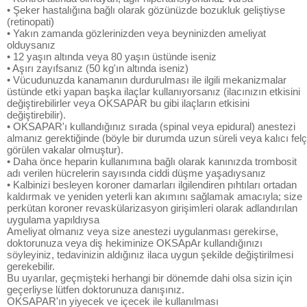
• Şeker hastalığına bağlı olarak gözünüzde bozukluk geliştiyse
(retinopati)
• Yakın zamanda gözlerinizden veya beyninizden ameliyat
olduysanız
• 12 yaşın altında veya 80 yaşın üstünde iseniz
• Aşırı zayıfsanız (50 kg'ın altında iseniz)
• Vücudunuzda kanamanın durdurulması ile ilgili mekanizmalar
üstünde etki yapan başka ilaçlar kullanıyorsanız (ilacınızın etkisini
değiştirebilirler veya OKSAPAR bu gibi ilaçların etkisini
değiştirebilir).
• OKSAPAR'ı kullandığınız sırada (spinal veya epidural) anestezi
almanız gerektiğinde (böyle bir durumda uzun süreli veya kalıcı felç
görülen vakalar olmuştur).
• Daha önce heparin kullanımına bağlı olarak kanınızda trombosit
adı verilen hücrelerin sayısında ciddi düşme yaşadıysanız
• Kalbinizi besleyen koroner damarları ilgilendiren pıhtıları ortadan
kaldırmak ve yeniden yeterli kan akımını sağlamak amacıyla; size
perkütan koroner revaskülarizasyon girişimleri olarak adlandırılan
uygulama yapıldıysa
Ameliyat olmanız veya size anestezi uygulanması gerekirse,
doktorunuza veya diş hekiminize OKSApAr kullandığınızı
söyleyiniz, tedavinizin aldığınız ilaca uygun şekilde değiştirilmesi
gerekebilir.
Bu uyarılar, geçmişteki herhangi bir dönemde dahi olsa sizin için
geçerliyse lütfen doktorunuza danışınız.
OKSAPAR'ın yiyecek ve içecek ile kullanılması