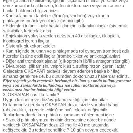
Eğer şu anda özellikle aşağıdaki ilaçlardan birini alıyorsanız veya
son zamanlarda aldınızsa, lütfen doktorunuza veya eczacınıza
bunlar hakkında bilgi veriniz :
• Kan sulandırıcı tabletler (örneğin, varfarin) veya kanın
pıhtılaşmasını önleyen ilaçlar (aspirin gibi)
• Eklemleri tutan iltihabi hastalıklar için kullanılan ilaçlar (sistemik
salisilatlar, ketorolak gibi)
• Enjeksiyon yoluyla verilen dekstran 40 gibi ilaçlar, tiklopidin,
klopidogrel içeren ilaçlar
• Sistemik glukokortikoidler
• Kanın içinde bulunan ve pıhtılaşmada rol oynayan trombosit adlı
hücreler üstüne etkili ilaçlar (trombolitikler ve antikoagülanlar)
• Diğer anti trombosit ajanlar (glikoprotein Ilb/IIIa antagonistler gibi)
• Divalproex, plikamisin, valproik asit, sülfinpirazon içeren ilaçlar
Gelecekte OKSAPAR tedavisi devam ederken başka bir ilaç
almanız gerekirse de, bu durumdan doktorunuzu haberdar ediniz.
Eğer reçeteli yada reçetesiz herhangi bir ilacı şu anda kullanıyorsanız
veya son zamanlarda kullandınız ise lütfen doktorunuza veya
eczacınıza bunlar hakkında bilgi veriniz
3. OKSAPAR nasıl kullanılır?
Uygun kullanım ve doz/uygulama sıklığı için talimatlar:
Kullanmanız gereken OKSAPAR dozu, sizde var olan hangi
rahatsızlık için reçete edildiğine bağlı olarak değişebilir.
Toplardamarlarda kan pıhtısı oluşmasının önlenmesi için :
• Sizdeki pıhtı oluşması riskinin derecesine göre; bir günde
verilecek OKSAPAR'ın dozu 20 mg ile 40 mg arasında
değişecektir. Bu tedavi genellikle 7-10 gün devam edecektir.