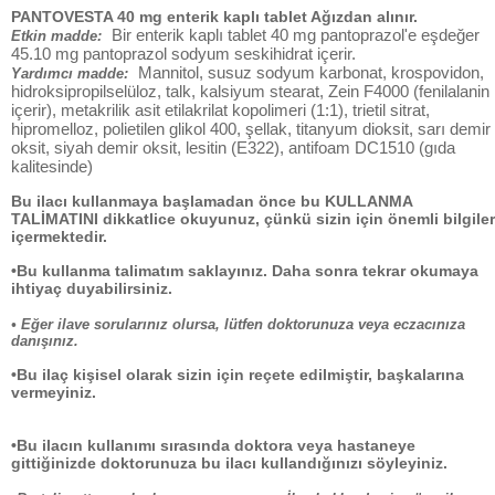
PANTOVESTA 40 mg enterik kaplı tablet Ağızdan alınır.
Bir enterik kaplı tablet 40 mg pantoprazol'e eşdeğer
Etkin madde:
45.10 mg pantoprazol sodyum seskihidrat içerir.
Mannitol, susuz sodyum karbonat, krospovidon,
Yardımcı madde:
hidroksipropilselüloz, talk, kalsiyum stearat, Zein F4000 (fenilalanin
içerir), metakrilik asit etilakrilat kopolimeri (1:1), trietil sitrat,
hipromelloz, polietilen glikol 400, şellak, titanyum dioksit, sarı demir
oksit, siyah demir oksit, lesitin (E322), antifoam DC1510 (gıda
kalitesinde)
Bu ilacı kullanmaya başlamadan önce bu KULLANMA
TALİMATINI dikkatlice okuyunuz, çünkü sizin için önemli bilgiler
içermektedir.
•Bu kullanma talimatım saklayınız. Daha sonra tekrar okumaya
ihtiyaç duyabilirsiniz.
• Eğer ilave sorularınız olursa, lütfen doktorunuza veya eczacınıza
danışınız.
•Bu ilaç kişisel olarak sizin için reçete edilmiştir, başkalarına
vermeyiniz.
•Bu ilacın kullanımı sırasında doktora veya hastaneye
gittiğinizde doktorunuza bu ilacı kullandığınızı söyleyiniz.