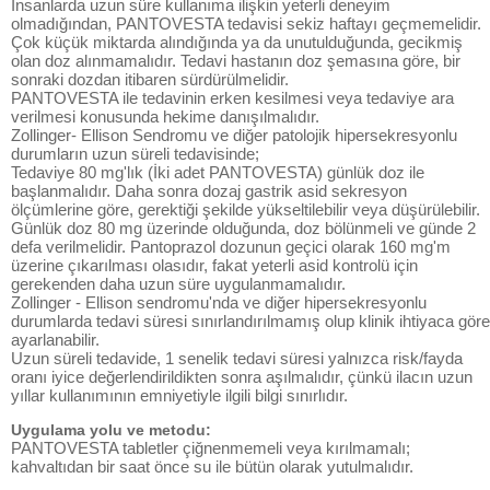
İnsanlarda uzun süre kullanıma ilişkin yeterli deneyim
olmadığından, PANTOVESTA tedavisi sekiz haftayı geçmemelidir.
Çok küçük miktarda alındığında ya da unutulduğunda, gecikmiş
olan doz alınmamalıdır. Tedavi hastanın doz şemasına göre, bir
sonraki dozdan itibaren sürdürülmelidir.
PANTOVESTA ile tedavinin erken kesilmesi veya tedaviye ara
verilmesi konusunda hekime danışılmalıdır.
Zollinger- Ellison Sendromu ve diğer patolojik hipersekresyonlu
durumların uzun süreli tedavisinde;
Tedaviye 80 mg'lık (İki adet PANTOVESTA) günlük doz ile
başlanmalıdır. Daha sonra dozaj gastrik asid sekresyon
ölçümlerine göre, gerektiği şekilde yükseltilebilir veya düşürülebilir.
Günlük doz 80 mg üzerinde olduğunda, doz bölünmeli ve günde 2
defa verilmelidir. Pantoprazol dozunun geçici olarak 160 mg'm
üzerine çıkarılması olasıdır, fakat yeterli asid kontrolü için
gerekenden daha uzun süre uygulanmamalıdır.
Zollinger - Ellison sendromu'nda ve diğer hipersekresyonlu
durumlarda tedavi süresi sınırlandırılmamış olup klinik ihtiyaca göre
ayarlanabilir.
Uzun süreli tedavide, 1 senelik tedavi süresi yalnızca risk/fayda
oranı iyice değerlendirildikten sonra aşılmalıdır, çünkü ilacın uzun
yıllar kullanımının emniyetiyle ilgili bilgi sınırlıdır.
Uygulama yolu ve metodu:
PANTOVESTA tabletler çiğnenmemeli veya kırılmamalı;
kahvaltıdan bir saat önce su ile bütün olarak yutulmalıdır.