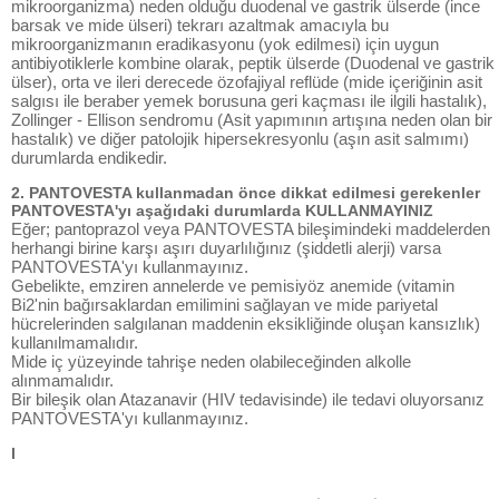
mikroorganizma) neden olduğu duodenal ve gastrik ülserde (ince
barsak ve mide ülseri) tekrarı azaltmak amacıyla bu
mikroorganizmanın eradikasyonu (yok edilmesi) için uygun
antibiyotiklerle kombine olarak, peptik ülserde (Duodenal ve gastrik
ülser), orta ve ileri derecede özofajiyal reflüde (mide içeriğinin asit
salgısı ile beraber yemek borusuna geri kaçması ile ilgili hastalık),
Zollinger - Ellison sendromu (Asit yapımının artışına neden olan bir
hastalık) ve diğer patolojik hipersekresyonlu (aşın asit salmımı)
durumlarda endikedir.
2. PANTOVESTA kullanmadan önce dikkat edilmesi gerekenler
PANTOVESTA'yı aşağıdaki durumlarda KULLANMAYINIZ
Eğer; pantoprazol veya PANTOVESTA bileşimindeki maddelerden
herhangi birine karşı aşırı duyarlılığınız (şiddetli alerji) varsa
PANTOVESTA'yı kullanmayınız.
Gebelikte, emziren annelerde ve pemisiyöz anemide (vitamin
Bi2'nin bağırsaklardan emilimini sağlayan ve mide pariyetal
hücrelerinden salgılanan maddenin eksikliğinde oluşan kansızlık)
kullanılmamalıdır.
Mide iç yüzeyinde tahrişe neden olabileceğinden alkolle
alınmamalıdır.
Bir bileşik olan Atazanavir (HIV tedavisinde) ile tedavi oluyorsanız
PANTOVESTA'yı kullanmayınız.
I