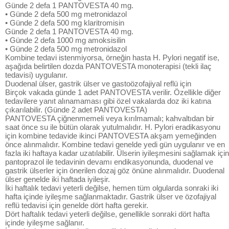
Günde 2 defa 1 PANTOVESTA 40 mg.
• Günde 2 defa 500 mg metronidazol
• Günde 2 defa 500 mg klaritromisin
Günde 2 defa 1 PANTOVESTA 40 mg.
• Günde 2 defa 1000 mg amoksisilin
• Günde 2 defa 500 mg metronidazol
Kombine tedavi istenmiyorsa, örneğin hasta H. Pylori negatif ise,
aşağıda belirtilen dozda PANTOVESTA monoterapisi (tekli ilaç
tedavisi) uygulanır.
Duodenal ülser, gastrik ülser ve gastoözofajiyal reflü için
Birçok vakada günde 1 adet PANTOVESTA verilir. Özellikle diğer
tedavilere yanıt alınamaması gibi özel vakalarda doz iki katına
çıkarılabilir. (Günde 2 adet PANTOVESTA)
PANTOVESTA çiğnenmemeli veya kırılmamalı; kahvaltıdan bir
saat önce su ile bütün olarak yutulmalıdır. H. Pylori eradikasyonu
için kombine tedavide ikinci PANTOVESTA akşam yemeğinden
önce alınmalıdır. Kombine tedavi genelde yedi gün uygulanır ve en
fazla iki haftaya kadar uzatılabilir. Ülserin iyileşmesini sağlamak için
pantoprazol ile tedavinin devamı endikasyonunda, duodenal ve
gastrik ülserler için önerilen dozaj göz önüne alınmalıdır. Duodenal
ülser genelde iki haftada iyileşir.
İki haftalık tedavi yeterli değilse, hemen tüm olgularda sonraki iki
hafta içinde iyileşme sağlanmaktadır. Gastrik ülser ve özofajiyal
reflü tedavisi için genelde dört hafta gerekir.
Dört haftalık tedavi yeterli değilse, genellikle sonraki dört hafta
içinde iyileşme sağlanır.