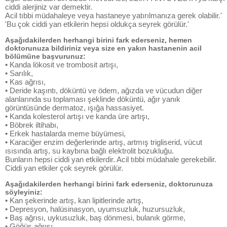
ciddi alerjiniz var demektir.
Acil tıbbi müdahaleye veya hastaneye yatırılmanıza gerek olabilir.'
'Bu çok ciddi yan etkilerin hepsi oldukça seyrek görülür.'
Aşağıdakilerden herhangi birini fark ederseniz, hemen
doktorunuza bildiriniz veya size en yakın hastanenin acil
bölümüne başvurunuz:
• Kanda lökosit ve trombosit artışı,
• Sarılık,
• Kas ağrısı,
• Deride kaşıntı, döküntü ve ödem, ağızda ve vücudun diğer
alanlarında su toplaması şeklinde döküntü, ağır yanık
görüntüsünde dermatoz, ışığa hassasiyet.
• Kanda kolesterol artışı ve kanda üre artışı,
• Böbrek iltihabı,
• Erkek hastalarda meme büyümesi,
• Karaciğer enzim değerlerinde artış, artmış trigliserid, vücut
ısısında artış, su kaybına bağlı elektrolit bozukluğu.
Bunların hepsi ciddi yan etkilerdir. Acil tıbbi müdahale gerekebilir.
Ciddi yan etkiler çok seyrek görülür.
Aşağıdakilerden herhangi birini fark ederseniz, doktorunuza
söyleyiniz:
• Kan şekerinde artış, kan lipitlerinde artış,
• Depresyon, halüsinasyon, uyumsuzluk, huzursuzluk,
• Baş ağrısı, uykusuzluk, baş dönmesi, bulanık görme,
• Göğüs ağrısı,