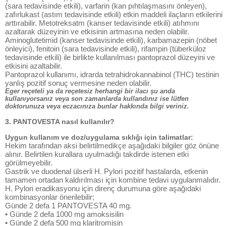
(sara tedavisinde etkili), varfarin (kan pıhtılaşmasını önleyen),
zafırlukast (astım tedavisinde etkili) etkin maddeli ilaçların etkilerini
arttırabilir. Metotreksatm (kanser tedavisinde etkili) atıhmını
azaltarak düzeyinin ve etkisinin artmasına neden olabilir.
Aminoglutetimid (kanser tedavisinde etkili), karbamazepin (nöbet
önleyici), fenitoin (sara tedavisinde etkili), rifampin (tüberküloz
tedavisinde etkili) ile birlikte kullanılması pantoprazol düzeyini ve
etkisini azaltabilir.
Pantoprazol kullanımı, idrarda tetrahidrokannabinol (THC) testinin
yanlış pozitif sonuç vermesine neden olabilir.
Eger reçeteli ya da reçetesiz herhangi bir ilacı şu anda
kullanıyorsanız veya son zamanlarda kullandınız ise lütfen
doktorunuza veya eczacınıza bunlar hakkında bilgi veriniz.
3. PANTOVESTA nasıl kullanılır?
Uygun kullanım ve doz/uygulama sıklığı için talimatlar:
Hekim tarafından aksi belirtilmedikçe aşağıdaki bilgiler göz önüne
alınır. Belirtilen kurallara uyulmadığı takdirde istenen etki
görülmeyebilir.
Gastrik ve duodenal ülserli H. Pylori pozitif hastalarda, etkenin
tamamen ortadan kaldırılması için kombine tedavi uygulanmalıdır.
H. Pylori eradikasyonu için direnç durumuna göre aşağıdaki
kombinasyonlar önerilebilir;
Günde 2 defa 1 PANTOVESTA 40 mg.
• Günde 2 defa 1000 mg amoksisilin
• Günde 2 defa 500 mg klaritromisin