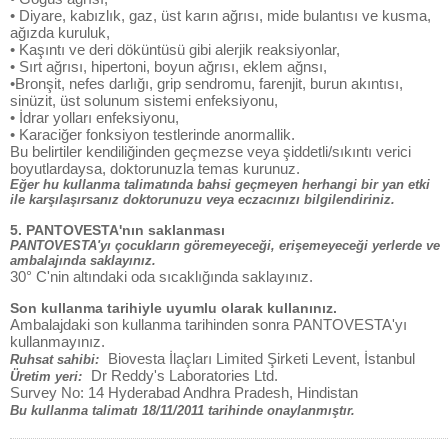
• Diyare, kabızlık, gaz, üst karın ağrısı, mide bulantısı ve kusma,
ağızda kuruluk,
• Kaşıntı ve deri döküntüsü gibi alerjik reaksiyonlar,
• Sırt ağrısı, hipertoni, boyun ağrısı, eklem ağnsı,
•Bronşit, nefes darlığı, grip sendromu, farenjit, burun akıntısı,
sinüzit, üst solunum sistemi enfeksiyonu,
• İdrar yolları enfeksiyonu,
• Karaciğer fonksiyon testlerinde anormallik.
Bu belirtiler kendiliğinden geçmezse veya şiddetli/sıkıntı verici
boyutlardaysa, doktorunuzla temas kurunuz.
Eğer hu kullanma talimatında bahsi geçmeyen herhangi bir yan etki
ile karşılaşırsanız doktorunuzu veya eczacınızı bilgilendiriniz.
5. PANTOVESTA'nın saklanması
PANTOVESTA'yı çocukların göremeyeceği, erişemeyeceği yerlerde ve
ambalajında saklayınız.
30° C'nin altındaki oda sıcaklığında saklayınız.
Son kullanma tarihiyle uyumlu olarak kullanınız.
Ambalajdaki son kullanma tarihinden sonra PANTOVESTA'yı
kullanmayınız.
Biovesta İlaçları Limited Şirketi Levent, İstanbul
Ruhsat sahibi:
Dr Reddy's Laboratories Ltd.
Üretim yeri:
Survey No: 14 Hyderabad Andhra Pradesh, Hindistan
Bu kullanma talimatı 18/11/2011 tarihinde onaylanmıştır.