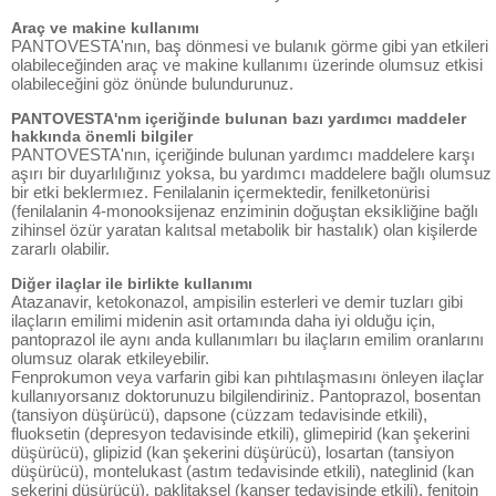
Araç ve makine kullanımı
PANTOVESTA'nın, baş dönmesi ve bulanık görme gibi yan etkileri
olabileceğinden araç ve makine kullanımı üzerinde olumsuz etkisi
olabileceğini göz önünde bulundurunuz.
PANTOVESTA'nm içeriğinde bulunan bazı yardımcı maddeler
hakkında önemli bilgiler
PANTOVESTA'nın, içeriğinde bulunan yardımcı maddelere karşı
aşırı bir duyarlılığınız yoksa, bu yardımcı maddelere bağlı olumsuz
bir etki beklermıez. Fenilalanin içermektedir, fenilketonürisi
(fenilalanin 4-monooksijenaz enziminin doğuştan eksikliğine bağlı
zihinsel özür yaratan kalıtsal metabolik bir hastalık) olan kişilerde
zararlı olabilir.
Diğer ilaçlar ile birlikte kullanımı
Atazanavir, ketokonazol, ampisilin esterleri ve demir tuzları gibi
ilaçların emilimi midenin asit ortamında daha iyi olduğu için,
pantoprazol ile aynı anda kullanımları bu ilaçların emilim oranlarını
olumsuz olarak etkileyebilir.
Fenprokumon veya varfarin gibi kan pıhtılaşmasını önleyen ilaçlar
kullanıyorsanız doktorunuzu bilgilendiriniz. Pantoprazol, bosentan
(tansiyon düşürücü), dapsone (cüzzam tedavisinde etkili),
fluoksetin (depresyon tedavisinde etkili), glimepirid (kan şekerini
düşürücü), glipizid (kan şekerini düşürücü), losartan (tansiyon
düşürücü), montelukast (astım tedavisinde etkili), nateglinid (kan
şekerini düşürücü), paklitaksel (kanser tedavisinde etkili), fenitoin