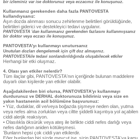
bir izleminiz var ise doktorunuz veya eczacınız ile konuşunuz.
Kullanmanız gerekenden daha fazla PANTOVESTA
kullandıysanız:
Aşın dozda alınması sonucu zehirlenme belirtileri görüldüğünde,
belirtileri giderici ve destekleyici tedavi uygulanır.
PANTOVESTA 'dan kullanmanız gerekenden fazlasını kullanmışsanız
bir doktor veya eczacı ile konuşunuz.
PANTOVESTA'yı kullanmayı unutursanız
Unutulan dozları dengelemek için çift doz almayınız.
PANTOVESTAile tedavi sonlandırıldığında oluşabilecek etkiler
Herhangi bir etki oluşmaz.
4. Olası yan etkiler nelerdir?
Tüm ilaçlar gibi, PANTOVESTA'nın içeriğinde bulunan maddelere
duyarlı olan kişilerde yan etkiler olabilir.
Aşağıdakilerden biri olursa, PANTOVESTA'yı kullanmayı
durdurunuz ve DERHAL doktorunuza bildiriniz veya size en
yakın hastanenin acil bölümüne başvurunuz:
• Yüz, dudaklar, dil ve/veya boğazda şişmeye neden olan, yutma
veya nefes alma zorluklan veya ciltte şiddetli kaşıntıya yol açabilen
ciddi alerjik reaksiyon.
• Olasılıkla öksürük veya ateş ile birlikte ciddi nefes darlığı veya
nefes darlığının aniden kötüleşmesi.
'Bunların hepsi çok ciddi yan etkilerdir.
Eğer bunlardan biri sizde mevcut ise, sizin PANTOVESTA'ya karşı