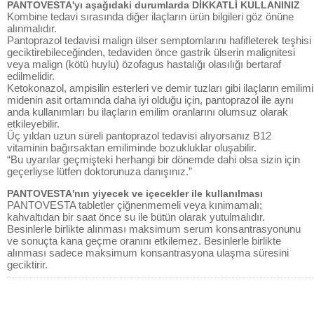
PANTOVESTA'yı aşağıdaki durumlarda DİKKATLİ KULLANINIZ
Kombine tedavi sırasında diğer ilaçların ürün bilgileri göz önüne
alınmalıdır.
Pantoprazol tedavisi malign ülser semptomlarını hafifleterek teşhisi
geciktirebileceğinden, tedaviden önce gastrik ülserin malignitesi
veya malign (kötü huylu) özofagus hastalığı olasılığı bertaraf
edilmelidir.
Ketokonazol, ampisilin esterleri ve demir tuzları gibi ilaçların emilimi
midenin asit ortamında daha iyi olduğu için, pantoprazol ile aynı
anda kullanımları bu ilaçların emilim oranlarını olumsuz olarak
etkileyebilir.
Üç yıldan uzun süreli pantoprazol tedavisi alıyorsanız B12
vitaminin bağırsaktan emiliminde bozukluklar oluşabilir.
“Bu uyarılar geçmişteki herhangi bir dönemde dahi olsa sizin için
geçerliyse lütfen doktorunuza danışınız.”
PANTOVESTA'nın yiyecek ve içecekler ile kullanılması
PANTOVESTA tabletler çiğnenmemeli veya kınimamalı;
kahvaltıdan bir saat önce su ile bütün olarak yutulmalıdır.
Besinlerle birlikte alınması maksimum serum konsantrasyonunu
ve sonuçta kana geçme oranını etkilemez. Besinlerle birlikte
alınması sadece maksimum konsantrasyona ulaşma süresini
geciktirir.