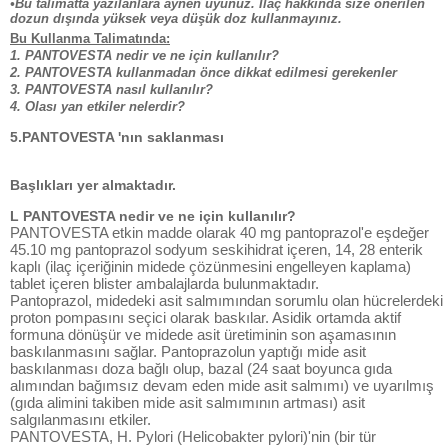
•Bu talimatta yazılanlara aynen uyunuz. İlaç hakkında size önerilen
dozun dışında yüksek veya düşük doz kullanmayınız.
Bu Kullanma Talimatında:
1. PANTOVESTA nedir ve ne için kullanılır?
2. PANTOVESTA kullanmadan önce dikkat edilmesi gerekenler
3. PANTOVESTA nasıl kullanılır?
4. Olası yan etkiler nelerdir?
5.PANTOVESTA 'nın saklanması
Başlıkları yer almaktadır.
L PANTOVESTA nedir ve ne için kullanılır?
PANTOVESTA etkin madde olarak 40 mg pantoprazol'e eşdeğer
45.10 mg pantoprazol sodyum seskihidrat içeren, 14, 28 enterik
kaplı (ilaç içeriğinin midede çözünmesini engelleyen kaplama)
tablet içeren blister ambalajlarda bulunmaktadır.
Pantoprazol, midedeki asit salmımından sorumlu olan hücrelerdeki
proton pompasını seçici olarak baskılar. Asidik ortamda aktif
formuna dönüşür ve midede asit üretiminin son aşamasının
baskılanmasını sağlar. Pantoprazolun yaptığı mide asit
baskılanması doza bağlı olup, bazal (24 saat boyunca gıda
alımından bağımsız devam eden mide asit salmımı) ve uyarılmış
(gıda alimini takiben mide asit salmımının artması) asit
salgılanmasını etkiler.
PANTOVESTA, H. Pylori (Helicobakter pylori)'nin (bir tür