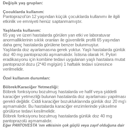
Değişik yaş grupları:
Çocuklarda kullanım:
Pantoprazol'ün 12 yaşından küçük çocuklarda kullanımı ile ilgili
etkinlik ve emniyeti henüz saptanmamıştır.
Yaşlılarda kullanım:
65 yaş ve üzeri hastalarda görülen yan etki ve laboratuvar
anormalliklerinin sıklık oranları ile güvenilirlik profili 65 yaşından
daha genç hastalarda görülene benzer bulunmuştur.
Yaşlılarda doz ayarlamasına gerek yoktur. Yaşlı hastalarda günlük
doz 40 mg pantoprazolü aşmamalıdır. İstisna olarak H. Pylori
eradikasyonu için kombine tedavi uygulanan yaşlı hastalara mutat
pantoprazol dozu (2*40 mg/gün) 1 haftalık tedavi süresince
verilmelidir.
Özel kullanım durumları:
Böbrek/Karaciğer Yetmezliği:
Böbrek fonksiyonu bozulmuş hastalarda ve hafif veya şiddetli
karaciğer yetmezliği bulunan hastalarda doz ayarlaması yapılması
gerekli değildir. Ciddi karaciğer bozukluklarında günlük doz 20 mg'ı
aşmamalıdır. Bu hastalarda karaciğer enzimlerinde yükselme
görülürse tedavi kesilmelidir.
Böbrek fonksiyonu bozulmuş hastalarda günlük doz 40 mg
pantoprazolü aşmamalıdır.
Eğer PANTOVESTA 'nm etkisinin çok güçlü veya zayıf olduğuna dair