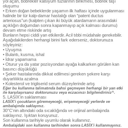
yol açan, böbrekler kalsiyum tuzlarının birikmesi, böbrek taşı
oluşumu
• Erken doğan bebeklerde yaşamın ilk haftası içinde uygulanması
halinde bir tür kalp-damar hastalığı olan “patent ductus
arteriosus”un (kalpten çıkan iki büyük atardamarın arasındaki
açıklığın doğumdan sonra kapanmayıp açık kalması durumu)
devam etme riskinde artış
Bunların hepsi ciddi yan etkilerdir. Acil tıbbi müdahale gerekebilir.
Aşağıdakilerden herhangi birini fark ederseniz, doktorunuza
söyleyiniz:
• Uyuşma
• Bulantı, kusma, ishal
• İdrar yapamama
• Oturur ya da yatar pozisyondan ayağa kalkarken görülen kan
basıncı düşüklüğü
• Şeker hastalarında dikkat edilmesi gereken şekere karşı
duyarlılıkta azalma
• Kolesterol ve trigliserid serum düzeylerinde artış
Eğer bu kullanma talimatında bahsi geçmeyen herhangi bir yan etki
ile karşılaşırsanız doktorunuzu veya eczacınızı bilgilendiriniz^.
5. LASİX'in saklanması
LASİX'i çocukların göremeyeceği, erişemeyeceği yerlerde ve
ambalajında saklayınız.
30°C'nin altındaki oda sıcaklığında ve orijinal ambalajında
saklayınız. Işıktan koruyunuz.
Son kullanma tarihiyle uyumlu olarak kullanınız.
Ambalajdaki son kullanma tarihinden sonra LASİX'i kullanmayınız.