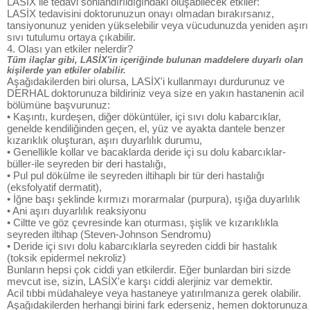
LASİX ile tedavi sonlandırıldığındaki oluşabilecek etkiler:
LASİX tedavisini doktorunuzun onayı olmadan bırakırsanız,
tansiyonunuz yeniden yükselebilir veya vücudunuzda yeniden aşırı
sıvı tutulumu ortaya çıkabilir.
4. Olası yan etkiler nelerdir?
Tüm ilaçlar gibi, LASİX'in içeriğinde bulunan maddelere duyarlı olan
kişilerde yan etkiler olabilir.
Aşağıdakilerden biri olursa, LASİX'i kullanmayı durdurunuz ve
DERHAL doktorunuza bildiriniz veya size en yakın hastanenin acil
bölümüne başvurunuz:
• Kaşıntı, kurdeşen, diğer döküntüler, içi sıvı dolu kabarcıklar,
genelde kendiliğinden geçen, el, yüz ve ayakta dantele benzer
kızarıklık oluşturan, aşırı duyarlılık durumu,
• Genellikle kollar ve bacaklarda deride içi su dolu kabarcıklar-
büller-ile seyreden bir deri hastalığı,
• Pul pul dökülme ile seyreden iltihaplı bir tür deri hastalığı
(eksfolyatif dermatit),
• İğne başı şeklinde kırmızı morarmalar (purpura), ışığa duyarlılık
• Ani aşırı duyarlılık reaksiyonu
• Ciltte ve göz çevresinde kan oturması, şişlik ve kızarıklıkla
seyreden iltihap (Steven-Johnson Sendromu)
• Deride içi sıvı dolu kabarcıklarla seyreden ciddi bir hastalık
(toksik epidermel nekroliz)
Bunların hepsi çok ciddi yan etkilerdir. Eğer bunlardan biri sizde
mevcut ise, sizin, LASİX'e karşı ciddi alerjiniz var demektir.
Acil tıbbi müdahaleye veya hastaneye yatırılmanıza gerek olabilir.
Aşağıdakilerden herhangi birini fark ederseniz, hemen doktorunuza