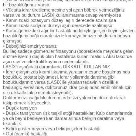
bir bozukluğunuz varsa
• Vücutta idrar üretilememesine yol açan böbrek yetmezliğiniz
varsa ve bu durum LASİX kullanılmasına cevap vermiyorsa
• Kanınızdaki potasyum düzeyi aşırı derecede azalmışsa
• Kanınızdaki sodyum düzeyi aşırı derecede azalmışsa
• Karaciğerinizdeki ağır bir hastalık nedeniyle gelişen beyin işlevleri
bozukluğuna bağlı olarak sizde komaya benzer bir durum ortaya
çıkmışsa
• Bebeğinizi emziriyorsanız
Bu ilaç sadece glomerüler filtrasyonu (böbreklerde meydana gelen
süzme işlemi) düşük olan hastalarda kullanılmalıdır. Aksi takdirde
aşırı sıvı ve elektrolit kaybına neden olabilir.
LASİX'i aşağıdaki durumlarda DİKKATLİ KULLANINIZ
• İdrar çıkışınızda kısmi tıkanma yaratan mesane boşalmasında
bozukluk, prostat büyümesi, idrar yollarında daralma gibi
bozukluklarınız varsa (LASİX ile yapılan tedavinin özellikle
başlangıç evresinde, doktorunuz idrar çıkışından emin olmak için
sizi dikkatle takip etmek isteyebilir).
Doktorunuz aşağıdaki durumlarda sizi yakından düzenli olarak
takip etmek isteyecektir.
• Düşük tansiyon
• Düşük tansiyonun risk teşkil ettiği hastalıklar: Kalp damarlarında
ya da beyni besleyen kan damarlarında belirgin daralma veya
tıkanıklık
• Belirti göstermeyen veya belirgin şeker hastalığı
• Gut (damla) hastalığı