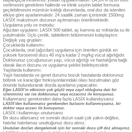
verilmesini gerektiren hallerde ve klinik seyirin tablet formuna
geçilebilmesini mümkün kıldığı durumlarda, oral doz da istenilen
etkiye göre ayarlanmalıdır. 24 saatlik zaman içerisinde 1500mg
LASİX maksimum dozunun aşılmaması önerilmektedir.
Uygulama yolu ve metodu:
Ağızdan uygulanır. LASİX 500 tablet, aç karnına az miktarda su ile
yutulmalıdır. Üçlü çentik, tabletlerin bölünmesini kolaylaştırır.
Değişik yaş grupları:
Çocuklarda kullanımı:
Çocuklarda, oral (ağızdan) uygulama için önerilen günlük en
yüksek furosemid dozu 40 mg'a kadar 2 mg/kg vücut ağırlığıdır.
Doktorunuz çocuğunuzun yaşı, vücut ağırlığı ve hastalığına bağlı
olarak ilacın dozunu ve uygulama şeklini belirleyecektir.
Yaşlılarda kullanımı:
Yaşlı hastalarda ve genel durumu bozuk hastalarda doktorunuz
böbrek ve karaciğer fonksiyonlarındaki olası bozulmaları göz
önünde bulundurarak dozda ayarlama yapacaktır.
Eğer LASİX'in etkisinin çok güçlü veya zayıf olduğuna dair bir
izleniminiz var ise doktorunuz veya eczacınız ile konuşunuz.
Kullanmanız gerekenden daha fazla LASİX kullandıysanız
LASİX'den kullanmanız gerekenden fazlasını kullanmışsanız, bir
doktor veya eczacı ile konuşunuz.
LASİX i kullanmayı unutursanız
Bir dozu atlarsanız ve sonraki dozun saati çok yakın değilse,
hatırlar hatırlamaz unuttuğunuz dozu alınız.
Unutulan dozları dengelemek için bir sonraki dozu çift doz almayınız.