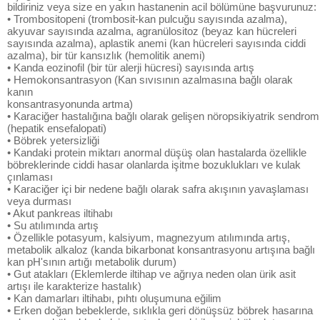
bildiriniz veya size en yakın hastanenin acil bölümüne başvurunuz:
• Trombositopeni (trombosit-kan pulcuğu sayısında azalma),
akyuvar sayısında azalma, agranülositoz (beyaz kan hücreleri
sayısında azalma), aplastik anemi (kan hücreleri sayısında ciddi
azalma), bir tür kansızlık (hemolitik anemi)
• Kanda eozinofil (bir tür alerji hücresi) sayısında artış
• Hemokonsantrasyon (Kan sıvısının azalmasına bağlı olarak
kanın
konsantrasyonunda artma)
• Karaciğer hastalığına bağlı olarak gelişen nöropsikiyatrik sendrom
(hepatik ensefalopati)
• Böbrek yetersizliği
• Kandaki protein miktarı anormal düşüş olan hastalarda özellikle
böbreklerinde ciddi hasar olanlarda işitme bozuklukları ve kulak
çınlaması
• Karaciğer içi bir nedene bağlı olarak safra akışının yavaşlaması
veya durması
• Akut pankreas iltihabı
• Su atılımında artış
• Özellikle potasyum, kalsiyum, magnezyum atılımında artış,
metabolik alkaloz (kanda bikarbonat konsantrasyonu artışına bağlı
kan pH'sının artığı metabolik durum)
• Gut atakları (Eklemlerde iltihap ve ağrıya neden olan ürik asit
artışı ile karakterize hastalık)
• Kan damarları iltihabı, pıhtı oluşumuna eğilim
• Erken doğan bebeklerde, sıklıkla geri dönüşsüz böbrek hasarına