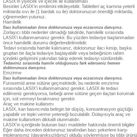
LASİX'in yiyecek ve içecek ile kullanılması
Besinler LASİX'in emilimini etkileyebilir. Tabletleri aç karnına yeterli
miktarda sıvı ile (1 bardak su ile) doktorunuzun önerdiği miktarda,
çiğnemeden yutunuz.
Hamilelik
İlacı kullanmadan önce doktorunuza veya eczacınıza danışınız.
Zorlayıcı tıbbi nedenler olmadığı takdirde, hamilelik sırasında
LASİX'i kullanmamanız gerekir. Bu yüzden tedaviye başlanmadan
önce hamilelik durumu değerlendirilmelidir.
Tedavi sırasında hamile kalırsanız, doktorunuz ilacı kesip, başka
gruptan bir ilaçla tedaviye başlayabilir veya bebeğinizin rahim
içindeki gelişimini yakından takip ederek tedaviyi sürdürebilir.
Tedaviniz sırasında hamile olduğunuzu fark ederseniz hemen
doktorunuza danışınız.
Emzirme
İlacı kullanmadan önce doktorunuza veya eczacınıza danışınız.
Furosemid anne sütüne geçmektedir, bu nedenle emzirme
sırasında LASİX'i kullanmamanız gerekir. LASİX ile tedavi
edilmeniz gerekiyorsa, bebeği anne sütüne geçen ilaçtan korumak
için, süt vermeyi bırakmanız gerekir.
Araç ve makine kullanımı
LASİX, kan basıncında belirgin bir düşüş, konsantrasyon güçlüğü
yapabilir ve tepki verme yeteneği bozulabilir. Dolayısıyla araç ve
makine kullanırken dikkatli olunmalıdır.
LASİX'in içeriğinde bulunan bazı maddeler hakkında önemli bilgiler
Eğer daha önceden doktorunuz tarafından bazı şekerlere karşı
intoleransınız (dayanıksızlığınız) olduğu söylenmişse bu tıbbi ürünü