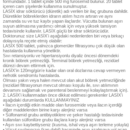
formundadır. 1 tablet içinde 500 mg furosemid bulunur. 20 tablet
içeren cam şişelerde kullanıma sunulmuştur.
LASİX idrar söktürücü (diüretik) adı verilen bir ilaç grubuna dahildir.
Diüretikler böbreklerden idrarın atılım hızını artıran ve aynı
zamanda su ve tuz kaybı yapan ilaçlardır. Vücutta bulunan aşırı
suyun atılmasına yardımcı olmak için veya yüksek tansiyon
tedavisinde kullanılır. LASİX güçlü bir idrar söktürücüdür.
Doktorunuz size LASİX'i aşağıdaki nedenlerden biri veya birkaçı
dolayısıyla reçete etmiş olabilir:
LASİX 500 tablet, yalnızca glomerüler filtrasyonu çok düşük olan
hastalarda kullanıma yöneliktir.
Sıvı retansiyonlu ve hipertansiyonlu diyaliz öncesi dönemdeki
kronik böbrek yetmezliği. Terminal böbrek yetmezliği, rezidüel
diürezi devam ettirmek için.
LASİX'in 120mg/gün'e kadar olan oral dozlarına cevap vermeyen
nefrotik sendromlu hastalarda.
Olması yakın veya halen mevcut olan akut böbrek yetmezliğinde
(rezidüel filtrasyonun mevcut olması koşulu ile, sıvı atılımının
devamını sağlamak ve parenteral beslenmeyi kolaylaştırmak için).
2. LASİX'i kullanmadan önce dikkat edilmesi gerekenler LASİX'i
aşağıdaki durumlarda KULLANMAYINIZ
• İlacın içerdiği etkin madde olan furosemide veya ilacın içerdiği
diğer maddelerden birine karşı alerjiniz varsa
• Sülfonamid grubu antibiyotiklere ve şeker hastalığı tedavisinde
kullanılan sülfonilüre grubu ilaçlara karşı alerjiniz varsa
• Aşırı sıvı kaybettiyseniz (kusma, ishal veya aşırı terleme yoluyla)
• Vücut sıvılarınızın (kan dahil) hacminde aşırı azalmaya yol açan