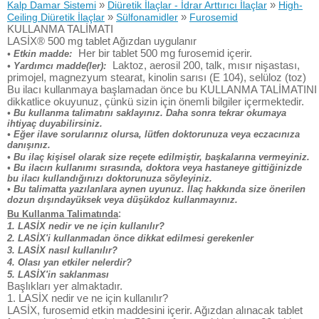
»
»
Kalp Damar Sistemi
Diüretik İlaçlar - İdrar Arttırıcı İlaçlar
High-
»
»
Ceiling Diüretik İlaçlar
Sülfonamidler
Furosemid
KULLANMA TALİMATI
LASİX® 500 mg tablet Ağızdan uygulanır
Her bir tablet 500 mg furosemid içerir.
• Etkin madde:
Laktoz, aerosil 200, talk, mısır nişastası,
• Yardımcı madde(ler):
primojel, magnezyum stearat, kinolin sarısı (E 104), selüloz (toz)
Bu ilacı kullanmaya başlamadan önce bu KULLANMA TALİMATINI
dikkatlice okuyunuz, çünkü sizin için önemli bilgiler içermektedir.
• Bu kullanma talimatını saklayınız. Daha sonra tekrar okumaya
ihtiyaç duyabilirsiniz.
• Eğer ilave sorularınız olursa, lütfen doktorunuza veya eczacınıza
danışınız.
• Bu ilaç kişisel olarak size reçete edilmiştir, başkalarına vermeyiniz.
• Bu ilacın kullanımı sırasında, doktora veya hastaneye gittiğinizde
bu ilacı kullandığınızı doktorunuza söyleyiniz.
• Bu talimatta yazılanlara aynen uyunuz. İlaç hakkında size önerilen
dozun dışındayüksek veya düşükdoz kullanmayınız.
:
Bu Kullanma Talimatında
1. LASİX nedir ve ne için kullanılır?
2. LASİX'i kullanmadan önce dikkat edilmesi gerekenler
3. LASİX nasıl kullanılır?
4. Olası yan etkiler nelerdir?
5. LASİX'in saklanması
Başlıkları yer almaktadır.
1. LASİX nedir ve ne için kullanılır?
LASİX, furosemid etkin maddesini içerir. Ağızdan alınacak tablet