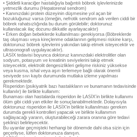
• Şiddetli karaciğer hastalığıyla bağıntılı böbrek işlevlerinizde
yetmezlik durumu (Hepatorenal sendrom)
• Kanınızdaki protein düzeyinin düşmesine yol açan bir
bozukluğunuz varsa (örneğin, nefrotik sendrom adı verilen ciddi bir
böbrek rahatsızlığında bu durum görülebilir; doktorunuz
kullanılacak ilaç dozunu dikkatle ayarlayacaktır)
• Erken doğan bebeklerde kullanılması gerekiyorsa (Böbreklerde
taş oluşması veya kireçlenme odaklarının gelişmesi riskine karşı,
doktorunuz böbrek işlevlerini yakından takip etmek isteyecektir ve
ultrasonografi uygulayacaktır).
LASİX tedavisi boyunca doktoruz kanınızdaki elektrolitler olan
sodyum, potasyum ve kreatinin seviyelerini takip etmek
isteyecektir, elektrolit dengesizlikleri gelişme riskiniz yüksekse
veya kusma, ishal veya aşırı terlemeye bağlı olarak önemli
seviyede sıvı kaybı durumunda mutlaka izleme yapılması
gerekmektedir.
Risperidon (psikiyatrik bazı hastalıkların ve bunamanın tedavisinde
kullanılır) ile birlikte kullanım:
Bunaması olan hastalarda risperidon ile LASİX'in birlikte kullanımı
ölüm gibi ciddi yan etkiler ile sonuçlanabilmektedir. Dolayısıyla
doktorunuz risperidon ile LASİX'in birlikte kullanılması gereken
durumda gerekli kontrolleri yapacak ve birlikte kullanımın
sağlayacağı yararın, oluşturabileceği zarara oranına göre tedavi
şeklinizi belirleyecektir.
Bu uyarılar geçmişteki herhangi bir dönemde dahi olsa sizin için
geçerliyse, lütfen doktorunuza danışın.