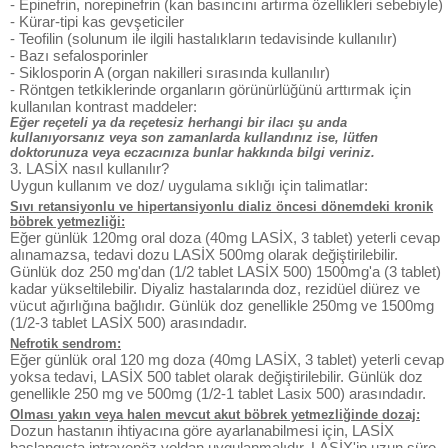
- Epinefrin, norepinefrin (kan basıncını artırma özellikleri sebebiyle)
- Kürar-tipi kas gevşeticiler
- Teofilin (solunum ile ilgili hastalıkların tedavisinde kullanılır)
- Bazı sefalosporinler
- Siklosporin A (organ nakilleri sırasında kullanılır)
- Röntgen tetkiklerinde organların görünürlüğünü arttırmak için
kullanılan kontrast maddeler:
Eğer reçeteli ya da reçetesiz herhangi bir ilacı şu anda
kullanıyorsanız veya son zamanlarda kullandınız ise, lütfen
doktorunuza veya eczacınıza bunlar hakkında bilgi veriniz.
3. LASİX nasıl kullanılır?
Uygun kullanım ve doz/ uygulama sıklığı için talimatlar:
Sıvı retansiyonlu ve hipertansiyonlu dializ öncesi dönemdeki kronik
böbrek yetmezliği:
Eğer günlük 120mg oral doza (40mg LASİX, 3 tablet) yeterli cevap
alınamazsa, tedavi dozu LASİX 500mg olarak değiştirilebilir.
Günlük doz 250 mg'dan (1/2 tablet LASİX 500) 1500mg'a (3 tablet)
kadar yükseltilebilir. Diyaliz hastalarında doz, rezidüel diürez ve
vücut ağırlığına bağlıdır. Günlük doz genellikle 250mg ve 1500mg
(1/2-3 tablet LASİX 500) arasındadır.
Nefrotik sendrom:
Eğer günlük oral 120 mg doza (40mg LASİX, 3 tablet) yeterli cevap
yoksa tedavi, LASİX 500 tablet olarak değiştirilebilir. Günlük doz
genellikle 250 mg ve 500mg (1/2-1 tablet Lasix 500) arasındadır.
Olması yakın veya halen mevcut akut böbrek yetmezliğinde dozaj:
Dozun hastanın ihtiyacına göre ayarlanabilmesi için, LASİX
başlangıçta intravenöz yoldan uygulanmalıdır. LASİX'in uzun süre