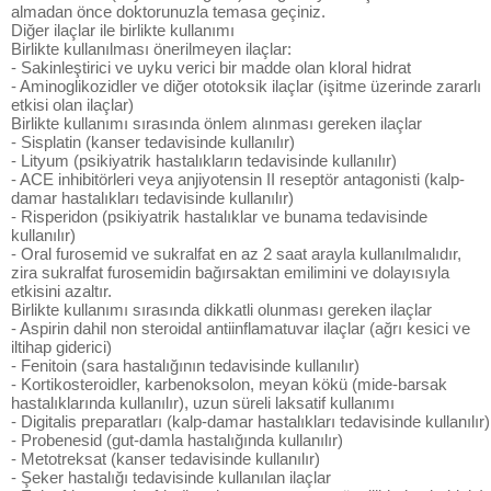
almadan önce doktorunuzla temasa geçiniz.
Diğer ilaçlar ile birlikte kullanımı
Birlikte kullanılması önerilmeyen ilaçlar:
- Sakinleştirici ve uyku verici bir madde olan kloral hidrat
- Aminoglikozidler ve diğer ototoksik ilaçlar (işitme üzerinde zararlı
etkisi olan ilaçlar)
Birlikte kullanımı sırasında önlem alınması gereken ilaçlar
- Sisplatin (kanser tedavisinde kullanılır)
- Lityum (psikiyatrik hastalıkların tedavisinde kullanılır)
- ACE inhibitörleri veya anjiyotensin II reseptör antagonisti (kalp-
damar hastalıkları tedavisinde kullanılır)
- Risperidon (psikiyatrik hastalıklar ve bunama tedavisinde
kullanılır)
- Oral furosemid ve sukralfat en az 2 saat arayla kullanılmalıdır,
zira sukralfat furosemidin bağırsaktan emilimini ve dolayısıyla
etkisini azaltır.
Birlikte kullanımı sırasında dikkatli olunması gereken ilaçlar
- Aspirin dahil non steroidal antiinflamatuvar ilaçlar (ağrı kesici ve
iltihap giderici)
- Fenitoin (sara hastalığının tedavisinde kullanılır)
- Kortikosteroidler, karbenoksolon, meyan kökü (mide-barsak
hastalıklarında kullanılır), uzun süreli laksatif kullanımı
- Digitalis preparatları (kalp-damar hastalıkları tedavisinde kullanılır)
- Probenesid (gut-damla hastalığında kullanılır)
- Metotreksat (kanser tedavisinde kullanılır)
- Şeker hastalığı tedavisinde kullanılan ilaçlar