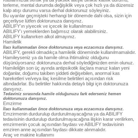
terleme, mental durumda değişiklik veya çok hızlı ya da düzensiz
kalp atışı durumu varsa derhal doktorunuz söyleyiniz.
Bu uyarılar geçmişteki herhangi bir dönemde dahi olsa, sizin için
geçerliyse lütfen doktorunuza danışınız.
ABILIFY'ın yiyecek ve içecek ile kullanılması
ABILIFY'ı yemeklerden bağımsız olarak alabilirsiniz.
ABILIFY kullanırken alkol almayınız.
Hamilelik
İlacı kullanmadan önce doktorunuza veya eczacınıza danışınız.
ABILIFY, gerekli olmadıkça hamilelik döneminde kullanılmamalıdır.
Hamileyseniz ya da hamile olma ihtimaliniz olduğunu
düşünüyorsanız doktorunuza derhal söylediğinizden emin olunuz.
Hamileliğin son üç ayında antipsikotik ilaçlara maruz kalan yeni
doğanlar, doğumu takiben şiddeti değişebilen, anormal kas
hareketleri ve/veya ilaç kesilme belirtileri açısından risk
altındadırlar. Bu belirtiler hakkında detaylı bilgi için doktorunuza
danışınız.
Tedaviniz sırasında hamile olduğunuzu fark ederseniz hemen
doktorunuza danışınız.
Emzirme
İlacı kullanmadan önce doktorunuza veya eczacınıza danışınız.
Emzirmenin durdurulup durdurulmayacağına ya da ABILIFY
tedavisinin durdurulup durdurulmayacağına ilişkin karar verilirken,
emzirmenin çocuk açısından faydası ve ABILIFY tedavisinin
emziren anne açısından faydası dikkate alınmalıdır.
Araç ve makine kullanımı