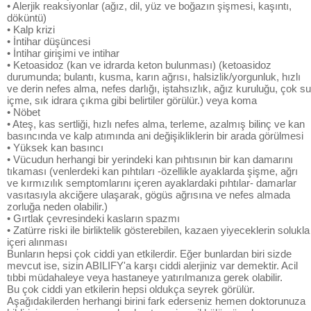
• Alerjik reaksiyonlar (ağız, dil, yüz ve boğazın şişmesi, kaşıntı,
döküntü)
• Kalp krizi
• İntihar düşüncesi
• İntihar girişimi ve intihar
• Ketoasidoz (kan ve idrarda keton bulunması) (ketoasidoz
durumunda; bulantı, kusma, karın ağrısı, halsizlik/yorgunluk, hızlı
ve derin nefes alma, nefes darlığı, iştahsızlık, ağız kuruluğu, çok su
içme, sık idrara çıkma gibi belirtiler görülür.) veya koma
• Nöbet
• Ateş, kas sertliği, hızlı nefes alma, terleme, azalmış bilinç ve kan
basıncında ve kalp atımında ani değişikliklerin bir arada görülmesi
• Yüksek kan basıncı
• Vücudun herhangi bir yerindeki kan pıhtısının bir kan damarını
tıkaması (venlerdeki kan pıhtıları -özellikle ayaklarda şişme, ağrı
ve kırmızılık semptomlarını içeren ayaklardaki pıhtılar- damarlar
vasıtasıyla akciğere ulaşarak, gögüs ağrısına ve nefes almada
zorluğa neden olabilir.)
• Gırtlak çevresindeki kasların spazmı
• Zatürre riski ile birliktelik gösterebilen, kazaen yiyeceklerin solukla
içeri alınması
Bunların hepsi çok ciddi yan etkilerdir. Eğer bunlardan biri sizde
mevcut ise, sizin ABILIFY'a karşı ciddi alerjiniz var demektir. Acil
tıbbi müdahaleye veya hastaneye yatırılmanıza gerek olabilir.
Bu çok ciddi yan etkilerin hepsi oldukça seyrek görülür.
Aşağıdakilerden herhangi birini fark ederseniz hemen doktorunuza