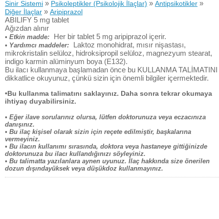
»
»
»
Sinir Sistemi
Psikoleptikler (Psikolojik İlaçlar)
Antipsikotikler
»
Diğer İlaçlar
Aripiprazol
ABILIFY 5 mg tablet
Ağızdan alınır
Her bir tablet 5 mg aripiprazol içerir.
• Etkin madde:
Laktoz monohidrat, mısır nişastası,
• Yardımcı maddeler:
mikrokristalin selüloz, hidroksipropil selüloz, magnezyum stearat,
indigo karmin alüminyum boya (E132).
Bu ilacı kullanmaya başlamadan önce bu KULLANMA TALİMATINI
dikkatlice okuyunuz, çünkü sizin için önemli bilgiler içermektedir.
•Bu kullanma talimatını saklayınız. Daha sonra tekrar okumaya
ihtiyaç duyabilirsiniz.
• Eğer ilave sorularınız olursa, lütfen doktorunuza veya eczacınıza
danışınız.
• Bu ilaç kişisel olarak sizin için reçete edilmiştir, başkalarına
vermeyiniz.
• Bu ilacın kullanımı sırasında, doktora veya hastaneye gittiğinizde
doktorunuza bu ilacı kullandığınızı söyleyiniz.
• Bu talimatta yazılanlara aynen uyunuz. İlaç hakkında size önerilen
dozun dışındayüksek veya düşükdoz kullanmayınız.