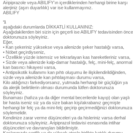
Aripiprazole veya ABILIFY'ın içerdiklerinden herhangi birine karşı
alerjiniz (aşırı duyarlılık) var ise kullanmayınız.
ABILIFY
'1
aşağıdaki durumlarda DİKKATLİ KULLANINIZ:
Aşağıdakilerden biri sizin için geçerli ise ABILIFY tedavisinden önce
doktorunuza söyleyiniz.
Eğer,
• Kan şekeriniz yüksekse veya ailenizde şeker hastalığı varsa,
• Nöbet geçirdiyseniz,
• Özellikle yüzde istemsiz ve tekrarlayan kas hareketleriniz varsa,
• Sizde veya ailenizde kalp-damar hastalığı, felç, mini-felç, anormal
kan basıncı hikayesi varsa,
• Antipsikotik kullanımı kan pıhtı oluşumu ile ilişkilendirildiğinden,
sizde veya ailenizde kan pıhtılaşması durumu varsa,
Kilo aldığınızı farkediyorsanız, yutmada herhangi bir güçlüğün ya
da alerjik belirtilerin olması durumunda lütfen doktorunuza
söyleyiniz.
Bunaması (hafıza ya da diğer mental becerilerde kayıp) olan yaşlı
bir hasta iseniz siz ya da size bakan kişi/akrabanız geçmişte
herhangi bir felç ya da mini-felç geçirip geçirmediğinizi doktorunuza
söylemelidir.
Kendinize zarar verme düşünceleri ya da hisleriniz varsa derhal
doktorunuza söyleyiniz. Aripiprazol tedavisi esnasında intihar
düşünceleri ve davranışları bildirilmiştir.
Kaslarınızda sertlik ya da yüksek ateşle birlikte katılık durumu,