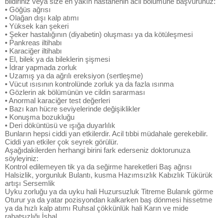
bildiriniz veya size en yakın hastanenin acil bölümüne başvurunuz:
• Göğüs ağrısı
• Olağan dışı kalp atımı
• Yüksek kan şekeri
• Şeker hastalığının (diyabetin) oluşması ya da kötüleşmesi
• Pankreas iltihabı
• Karaciğer iltihabı
• El, bilek ya da bileklerin şişmesi
• İdrar yapmada zorluk
• Uzamış ya da ağrılı ereksiyon (sertleşme)
• Vücut ısısının kontrolünde zorluk ya da fazla ısınma
• Gözlerin ak bölümünün ve cildin sararması
• Anormal karaciğer test değerleri
• Bazı kan hücre seviyelerinde değişiklikler
• Konuşma bozukluğu
• Deri döküntüsü ve ışığa duyarlılık
Bunların hepsi ciddi yan etkilerdir. Acil tıbbi müdahale gerekebilir.
Ciddi yan etkiler çok seyrek görülür.
Aşağıdakilerden herhangi birini fark ederseniz doktorunuza
söyleyiniz:
Kontrol edilemeyen tik ya da seğirme hareketleri Baş ağrısı
Halsizlik, yorgunluk Bulantı, kusma Hazımsızlık Kabızlık Tükürük
artışı Sersemlik
Uyku zorluğu ya da uyku hali Huzursuzluk Titreme Bulanık görme
Oturur ya da yatar pozisyondan kalkarken baş dönmesi hissetme
ya da hızlı kalp atımı Ruhsal çökkünlük hali Karın ve mide
rahatsızlığı İshal