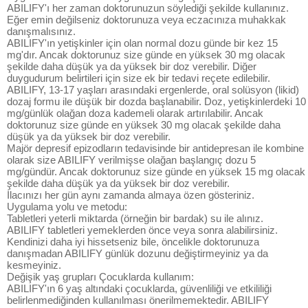
ABILIFY'ı her zaman doktorunuzun söylediği şekilde kullanınız.
Eğer emin değilseniz doktorunuza veya eczacınıza muhakkak
danışmalısınız.
ABILIFY'ın yetişkinler için olan normal dozu günde bir kez 15
mg'dır. Ancak doktorunuz size günde en yüksek 30 mg olacak
şekilde daha düşük ya da yüksek bir doz verebilir. Diğer
duygudurum belirtileri için size ek bir tedavi reçete edilebilir.
ABILIFY, 13-17 yaşları arasındaki ergenlerde, oral solüsyon (likid)
dozaj formu ile düşük bir dozda başlanabilir. Doz, yetişkinlerdeki 10
mg/günlük olağan doza kademeli olarak artırılabilir. Ancak
doktorunuz size günde en yüksek 30 mg olacak şekilde daha
düşük ya da yüksek bir doz verebilir.
Majör depresif epizodların tedavisinde bir antidepresan ile kombine
olarak size ABILIFY verilmişse olağan başlangıç dozu 5
mg/gündür. Ancak doktorunuz size günde en yüksek 15 mg olacak
şekilde daha düşük ya da yüksek bir doz verebilir.
İlacınızı her gün aynı zamanda almaya özen gösteriniz.
Uygulama yolu ve metodu:
Tabletleri yeterli miktarda (örneğin bir bardak) su ile alınız.
ABILIFY tabletleri yemeklerden önce veya sonra alabilirsiniz.
Kendinizi daha iyi hissetseniz bile, öncelikle doktorunuza
danışmadan ABILIFY günlük dozunu değiştirmeyiniz ya da
kesmeyiniz.
Değişik yaş grupları Çocuklarda kullanım:
ABILIFY'ın 6 yaş altındaki çocuklarda, güvenliliği ve etkililiği
belirlenmediğinden kullanılması önerilmemektedir. ABILIFY