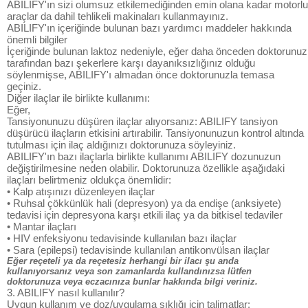
ABILIFY'ın sizi olumsuz etkilemediğinden emin olana kadar motorlu
araçlar da dahil tehlikeli makinaları kullanmayınız.
ABILIFY'ın içeriğinde bulunan bazı yardımcı maddeler hakkında
önemli bilgiler
İçeriğinde bulunan laktoz nedeniyle, eğer daha önceden doktorunuz
tarafından bazı şekerlere karşı dayanıksızlığınız olduğu
söylenmişse, ABILIFY'ı almadan önce doktorunuzla temasa
geçiniz.
Diğer ilaçlar ile birlikte kullanımı:
Eğer,
Tansiyonunuzu düşüren ilaçlar alıyorsanız: ABILIFY tansiyon
düşürücü ilaçların etkisini artırabilir. Tansiyonunuzun kontrol altında
tutulması için ilaç aldığınızı doktorunuza söyleyiniz.
ABILIFY'ın bazı ilaçlarla birlikte kullanımı ABILIFY dozunuzun
değiştirilmesine neden olabilir. Doktorunuza özellikle aşağıdaki
ilaçları belirtmeniz oldukça önemlidir:
• Kalp atışınızı düzenleyen ilaçlar
• Ruhsal çökkünlük hali (depresyon) ya da endişe (anksiyete)
tedavisi için depresyona karşı etkili ilaç ya da bitkisel tedaviler
• Mantar ilaçları
• HIV enfeksiyonu tedavisinde kullanılan bazı ilaçlar
• Sara (epilepsi) tedavisinde kullanılan antikonvülsan ilaçlar
Eğer reçeteli ya da reçetesiz herhangi bir ilacı şu anda
kullanıyorsanız veya son zamanlarda kullandınızsa lütfen
doktorunuza veya eczacınıza bunlar hakkında bilgi veriniz.
3. ABILIFY nasıl kullanılır?
Uygun kullanım ve doz/uygulama sıklığı için talimatlar: