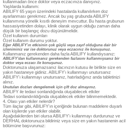
kullanmadan önce doktor veya eczacınıza danışınız.
Yaşlılarda kullanım:
ABILIFY 65 yaşın üzerindeki hastalarda kullanılırken doz
ayarlanması gerekmez. Ancak bu yaş grubunda ABILIFY
kullanımına yönelik kısıtlı deneyim mevcuttur. Bu hasta grubunun
hassasiyetinden dolayı, klinik olarak uygun olduğu zaman daha
düşük bir başlangıç dozu düşünülmelidir.
Özel kullanım durumları
Özel kullanım durumu yoktur.
Eğer ABILIFY'ın etkisinin çok güçlü veya zayıf olduğuna dair bir
izleniminiz var ise doktorunuz veya eczacınız ile konuşunuz.
Kullanmanız gerekenden daha fazla ABILIFY kullandıysanız:
ABILIFY'dan kullanmanız gerekenden fazlasını kullanmışsanız bir
doktor veya eczacı ile konuşunuz.
Doktorunuza ulaşamazsanız ilacınızın kutusu ile birlikte size en
yakın hastaneye gidiniz. ABILIFY'ı kullanmayı unutursanız
ABILIFY'ı kullanmayı unutursanız, hatırladığınız anda tabletinizi
alınız.
Unutulan dozları dengelemek için çift doz almayınız.
ABILIFY ile tedavi sonlandığında oluşabilecek etkiler
Tedavi sonlandırıldığında oluşabilecek etkiler bilinmemektedir.
4. Olası yan etkiler nelerdir?
Tüm ilaçlar gibi, ABILIFY'ın içeriğinde bulunan maddelere duyarlı
olan kişilerde yan etkiler olabilir.
Aşağıdakilerden biri olursa ABILIFY'ı kullanmayı durdurunuz ve
DERHAL doktorunuza bildiriniz veya size en yakın hastanenin acil
bölümüne başvurunuz: