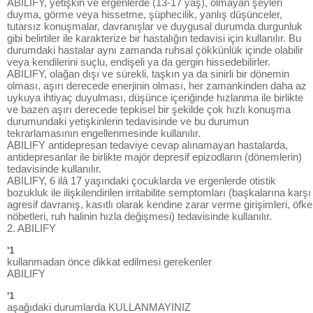
ABILIFY, yetişkin ve ergenlerde (13-17 yaş), olmayan şeyleri
duyma, görme veya hissetme, şüphecilik, yanlış düşünceler,
tutarsız konuşmalar, davranışlar ve duygusal durumda durgunluk
gibi belirtiler ile karakterize bir hastalığın tedavisi için kullanılır. Bu
durumdaki hastalar aynı zamanda ruhsal çökkünlük içinde olabilir
veya kendilerini suçlu, endişeli ya da gergin hissedebilirler.
ABILIFY, olağan dışı ve sürekli, taşkın ya da sinirli bir dönemin
olması, aşırı derecede enerjinin olması, her zamankinden daha az
uykuya ihtiyaç duyulması, düşünce içeriğinde hızlanma ile birlikte
ve bazen aşırı derecede tepkisel bir şekilde çok hızlı konuşma
durumundaki yetişkinlerin tedavisinde ve bu durumun
tekrarlamasının engellenmesinde kullanılır.
ABILIFY antidepresan tedaviye cevap alınamayan hastalarda,
antidepresanlar ile birlikte majör depresif epizodların (dönemlerin)
tedavisinde kullanılır.
ABILIFY, 6 ilâ 17 yaşındaki çocuklarda ve ergenlerde otistik
bozukluk ile ilişkilendirilen irritabilite semptomları (başkalarına karşı
agresif davranış, kasıtlı olarak kendine zarar verme girişimleri, öfke
nöbetleri, ruh halinin hızla değişmesi) tedavisinde kullanılır.
2. ABILIFY
'1
kullanmadan önce dikkat edilmesi gerekenler
ABILIFY
'1
aşağıdaki durumlarda KULLANMAYINIZ