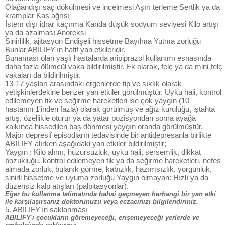
Olağandışı saç dökülmesi ve incelmesi Aşırı terleme Sertlik ya da
kramplar Kas ağrısı
İstem dışı idrar kaçırma Kanda düşük sodyum seviyesi Kilo artışı
ya da azalması Anoreksi
Sinirlilik, ajitasyon Endişeli hissetme Bayılma Yutma zorluğu
Bunlar ABILIFY'ın hafif yan etkileridir.
Bunaması olan yaşlı hastalarda aripiprazol kullanımı esnasında
daha fazla ölümcül vaka bildirilmiştir. Ek olarak, felç ya da mini-felç
vakaları da bildirilmiştir.
13-17 yaşları arasındaki ergenlerde tip ve sıklık olarak
yetişkinlerdekine benzer yan etkiler görülmüştür. Uyku hali, kontrol
edilemeyen tik ve seğirme hareketleri ise çok yaygın (10
hastanın 1'inden fazla) olarak görülmüş ve ağız kuruluğu, iştahta
artış, özellikle oturur ya da yatar pozisyondan sonra ayağa
kalkınca hissedilen baş dönmesi yaygın oranda görülmüştür.
Majör depresif episodların tedavisinde bir antidepresanla birlikte
ABILIFY alırken aşağıdaki yan etkiler bildirilmiştir;
Yaygın : Kilo alımı, huzursuzluk, uyku hali, sersemlik, dikkat
bozukluğu, kontrol edilemeyen tik ya da seğirme hareketleri, nefes
almada zorluk, bulanık görme, kabızlık, hazımsızlık, yorgunluk,
sinirli hissetme ve uyuma zorluğu Yaygın olmayan: Hızlı ya da
düzensiz kalp atışları (palpitasyonlar).
Eğer bu kullanma talimatında bahsi geçmeyen herhangi bir yan etki
ile karşılaşırsanız doktorunuzu veya eczacınızı bilgilendiriniz.
5. ABILIFY'ın saklanması
ABILIFY'ı çocukların göremeyeceği, erişemeyeceği yerlerde ve