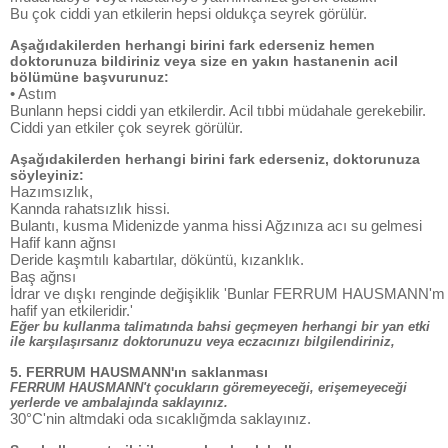
Bu çok ciddi yan etkilerin hepsi oldukça seyrek görülür.
Aşağıdakilerden herhangi birini fark ederseniz hemen
doktorunuza bildiriniz veya size en yakın hastanenin acil
bölümüne başvurunuz:
• Astım
Bunlann hepsi ciddi yan etkilerdir. Acil tıbbi müdahale gerekebilir.
Ciddi yan etkiler çok seyrek görülür.
Aşağıdakilerden herhangi birini fark ederseniz, doktorunuza
söyleyiniz:
Hazımsızlık,
Kannda rahatsızlık hissi.
Bulantı, kusma Midenizde yanma hissi Ağzınıza acı su gelmesi
Hafif kann ağnsı
Deride kaşmtılı kabartılar, döküntü, kızanklık.
Baş ağnsı
İdrar ve dışkı renginde değişiklik 'Bunlar FERRUM HAUSMANN'm
hafif yan etkileridir.'
Eğer bu kullanma talimatında bahsi geçmeyen herhangi bir yan etki
ile karşılaşırsanız doktorunuzu veya eczacınızı bilgilendiriniz,
5. FERRUM HAUSMANN'ın saklanması
FERRUM HAUSMANN't çocukların göremeyeceği, erişemeyeceği
yerlerde ve ambalajında saklayınız.
30°C'nin altmdaki oda sıcaklığmda saklayınız.