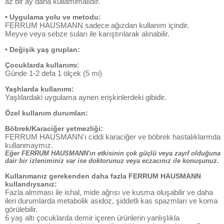
az bir ay daha kullamimalıdır.
• Uygulama yolu ve metodu:
FERRUM HAUSMANN sadece ağızdan kullanım içindir.
Meyve veya sebze suları ile karıştırılarak alınabilir.
• Değişik yaş gruplan:
Çocuklarda kullanımı:
Günde 1-2 defa 1 ölçek (5 mi)
Yaşhlarda kullanımı:
Yaşlılardaki uygulama aynen erişkinlerdeki gibidir.
Özel kullanım durumlan:
Böbrek/Karaciğer yetmezliği:
FERRUM HAUSMANN'ı ciddi karaciğer ve böbrek hastalıklarmda
kullanmaymız.
Eğer FERRUM HAUSMANN'ın etkisinin çok güçlü veya zayıf olduğuna
dair bir izleniminiz var ise doktorunuz veya eczacınız ile konuşunuz.
Kullanmanız gerekenden daha fazla FERRUM HAUSMANN
kullandıysanız:
Fazla almması ile ishal, mide ağrısı ve kusma oluşabilir ve daha
ileri durumlarda metabolik asidoz, şiddetli kas spazmları ve koma
görülebilir.
6 yaş altı çocuklarda demir içeren ürünlerin yanlışlıkla