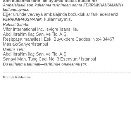
Son kullanma tarihi ile uyumlu olarak kullanınız.
Ambalajdaki son kullanma tarihinden sonra FERRUMHAUSMANN'ı
kullanmayınız.
Eğer üründe ve/veya ambalajında bozukluklar fark ederseniz
kullanmayınız.
FERRUMHAUSMANN'ı
Ruhsat Sahibi:
Vifor International Inc. İsviçre lisansı ile,
Abdi İbrahim İlaç San. ve Tic. A.Ş.
Reşitpaşa mahallesi, Eski Büyükdere Caddesi No:4 34467
Maslak/Sanyer/İstanbul
Üretim Yeri:
Abdi İbrahim İlaç San. ve Tic. A.Ş.
Sanayi Mah. Tunç Cad. No: 3 Esenyurt / İstanbul
Bu kullanma talimatı—tarihinde onaylanmıştır.
Google Reklamları