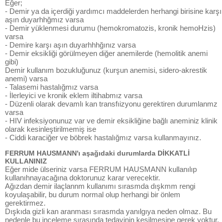
Eğer;
- Demir ya da içerdiği yardımcı maddelerden herhangi birisine karşı
aşın duyarhhğmız varsa
- Demir yüklenmesi durumu (hemokromatozis, kronik hemoHzis)
varsa
- Demire karşı aşın duyarhhhğınız varsa
- Demir eksikliği görülmeyen diğer anemilerde (hemolitik anemi
gibi)
Demir kullanım bozukluğunuz (kurşun anemisi, sidero-akrestik
anemi) varsa
- Talasemi hastalığmız varsa
- İlerleyici ve kronik eklem iltihabmız varsa
- Düzenli olarak devamlı kan transfıizyonu gerektiren durumlanmz
varsa
- HIV infeksiyonunuz var ve demir eksikliğine bağlı aneminiz klinik
olarak kesinleştirilmemiş ise
- Ciddi karaciğer ve böbrek hastalığmız varsa kullanmayınız.
FERRUM HAUSMANN'ı aşağıdaki durumlarda DİKKATLİ
KULLANINIZ
Eğer mide ülseriniz varsa FERRUM HAUSMANN kullanılıp
kullanıhnayacağına doktorunuz karar verecektir.
Ağızdan demir ilaçlannm kullanımı sırasmda dışkmm rengi
koyulaşabilir, bu durum normal olup herhangi bir önlem
gerektirmez.
Dışkıda gizli kan aranması sırasmda yanılgıya neden olmaz. Bu
nedenle bu inceleme sırasında tedavinin kesilmesine gerek yoktur.