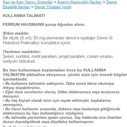
»
»
Kan ve Kan Yapıcı Organlar
Anemi (Kansızlık) İlaçları
Demir
»
Eksikliği İlaçları
Demir Trivalan (oral)
KULLANMA TALİMATI
FERRUM HAUSMANN şurup Ağızdan ahnır.
¦Etkin madde:
Bir ölçek (5 mİ); 50 mg elementer demir'e eşdeğer Demir III
Hidroksit Polimaltoz kompleksi içerir.
¦Yardımcı maddeler:
Şeker, sorbitol, metil paraben, propil paraben, cream esansı,
sodyum hidroksit.
Bu ilacı kullanmaya başlamadan önce bu KULLANMA
TALİMATINI dikkatlice okuyunuz, çünkü sizin için önemli bilgiler
içermektedir.
• Bu kullanma talimatım saklayınız. Daha sonra tekrar okumaya
ihtiyaç duyabilirsiniz.
• Eğer ilave sorularınız olursa, lütfen doktorunuza veya eczacınıza
danışınız.
• Bu ilaç kişisel olarak sizin için reçete edilmiştir, başkalarına
vermeyiniz,
• Bu ilacın kullanımı sırasında, doktora veya hastaneye gittiğinizde
doktorunuza bu ilacı kullandığınızı söyleyiniz.
• Bu talimatta yazılanlara aynen uyunuz. İlaç hakkında size önerilen
dozun dışındayüksek veya düşükdoz kullanmayınız