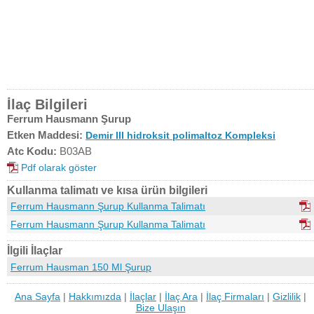
İlaç Bilgileri
Ferrum Hausmann Şurup
Etken Maddesi:
Demir III hidroksit polimaltoz Kompleksi
Atc Kodu:
B03AB
Pdf olarak göster
Kullanma talimatı ve kısa ürün bilgileri
Ferrum Hausmann Şurup Kullanma Talimatı
Ferrum Hausmann Şurup Kullanma Talimatı
İlgili İlaçlar
Ferrum Hausman 150 Ml Şurup
Ana Sayfa
|
Hakkımızda
|
İlaçlar
|
İlaç Ara
|
İlaç Firmaları
|
Gizlilik
|
Bize Ulaşın