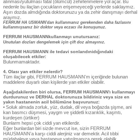
alınması/yutulması fatal (ölümcül) zehirlenmelere yol açar. Bu
nedenle bu ilaçlan çocukların erişemeyeceği yerlerde saklaymız.
Aşırı dozda almdığında doktorunuzu ya da zehir danışmayı derhal
araymız.
FERRUM HA USMANN'dan kullanmanız gerekenden daha fazlasını
kullanmışsanız bir doktor veya eczacı ile konuşunuz.
FERRUM HAUSMANNkullanmayı unutursanız:
Unutulan dozları dengelemek için çift doz almayınız.
FERRUM HAUSMANN ile tedavi sonlandınidığındaki
oluşabilecek etkiler:
Bulunmamaktadır.
4. Olası yan etkiler nelerdir?
Tüm ilaçlar gibi, FERRUM HAUSMANN'm içeriğinde bulunan
maddelere duyarlı olan kişilerde yan etkiler olabilir.
Aşağıdakilerden biri olursa, FERRUM HAUSMANN'ı kullanmayı
durdurunuz ve DERHAL doktorunuza bildiriniz veya size en
yakın hastanenin acil bölümüne başvurunuz:
• Soluk almada zorluk, yüz, dudak, dil veya boğazda şişme, ani
kan basmcı düşmesi, yaygm ve şiddetli kızarıklık, kaşmtı,
kurdeşen (ürtiker)
Bunlarm hepsi çok ciddi yan etkilerdir.
Eğer bunlardan biri sizde mevcut ise, sizin FERRUM
HAUSMANN'a karşı ciddi alerjiniz var demektir. Acil tıbbi
müdahaleye veya hastaneye yatırılmanıza gerek olabilk.