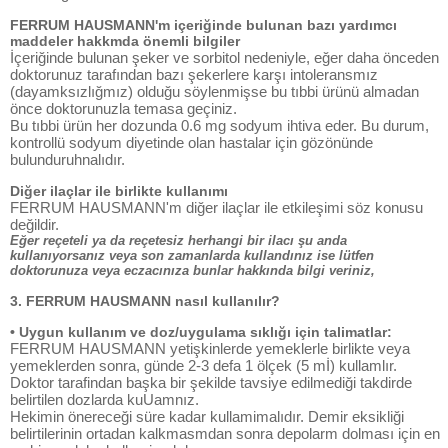
FERRUM HAUSMANN'm içeriğinde bulunan bazı yardımcı
maddeler hakkmda önemli bilgiler
İçeriğinde bulunan şeker ve sorbitol nedeniyle, eğer daha önceden
doktorunuz tarafından bazı şekerlere karşı intoleransmız
(dayamksızlığmız) olduğu söylenmişse bu tıbbi ürünü almadan
önce doktorunuzla temasa geçiniz.
Bu tıbbi ürün her dozunda 0.6 mg sodyum ihtiva eder. Bu durum,
kontrollü sodyum diyetinde olan hastalar için gözönünde
bulunduruhnalıdır.
Diğer ilaçlar ile birlikte kullanımı
FERRUM HAUSMANN'm diğer ilaçlar ile etkileşimi söz konusu
değildir.
Eğer reçeteli ya da reçetesiz herhangi bir ilacı şu anda
kullanıyorsanız veya son zamanlarda kullandınız ise lütfen
doktorunuza veya eczacınıza bunlar hakkında bilgi veriniz,
3. FERRUM HAUSMANN nasıl kullanılır?
• Uygun kullanım ve doz/uygulama sıklığı için talimatlar:
FERRUM HAUSMANN yetişkinlerde yemeklerle birlikte veya
yemeklerden sonra, günde 2-3 defa 1 ölçek (5 mİ) kullamlır.
Doktor tarafindan başka bir şekilde tavsiye edilmediği takdirde
belirtilen dozlarda kuUamnız.
Hekimin önereceği süre kadar kullamimalıdır. Demir eksikliği
belirtilerinin ortadan kalkmasmdan sonra depolarm dolması için en