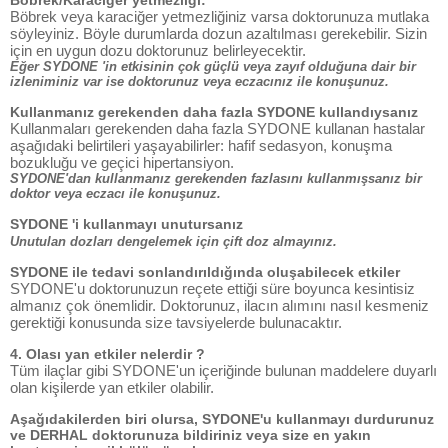
Böbrek/Karaciğer yetmezliği:
Böbrek veya karaciğer yetmezliğiniz varsa doktorunuza mutlaka
söyleyiniz. Böyle durumlarda dozun azaltılması gerekebilir. Sizin
için en uygun dozu doktorunuz belirleyecektir.
Eğer SYDONE 'in etkisinin çok güçlü veya zayıf olduğuna dair bir
izleniminiz var ise doktorunuz veya eczacınız ile konuşunuz.
Kullanmanız gerekenden daha fazla SYDONE kullandıysanız
Kullanmaları gerekenden daha fazla SYDONE kullanan hastalar
aşağıdaki belirtileri yaşayabilirler: hafif sedasyon, konuşma
bozukluğu ve geçici hipertansiyon.
SYDONE'dan kullanmanız gerekenden fazlasını kullanmışsanız bir
doktor veya eczacı ile konuşunuz.
SYDONE 'i kullanmayı unutursanız
Unutulan dozları dengelemek için çift doz almayınız.
SYDONE ile tedavi sonlandırıldığında oluşabilecek etkiler
SYDONE'u doktorunuzun reçete ettiği süre boyunca kesintisiz
almanız çok önemlidir. Doktorunuz, ilacın alımını nasıl kesmeniz
gerektiği konusunda size tavsiyelerde bulunacaktır.
4. Olası yan etkiler nelerdir ?
Tüm ilaçlar gibi SYDONE'un içeriğinde bulunan maddelere duyarlı
olan kişilerde yan etkiler olabilir.
Aşağıdakilerden biri olursa, SYDONE'u kullanmayı durdurunuz
ve DERHAL doktorunuza bildiriniz veya size en yakın