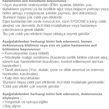
hastanenin acil bölümüne başvurunuz :
• Aşırı duyarlılık reaksiyonları (Eller, ayaklar, bilekler, yüz,
dudakların şişmesi ya da özellikle ağız veya boğazın yutmayı veya
nefes almayı zorlaştıracak şekilde şişmesi, deri döküntüsü)
'Bunların hepsi çok ciddi yan etkilerdir.
Eğer bunlardan biri sizde mevcut ise, sizin SYDONE'a karşı ciddi
alerjiniz var demektir. Acil tıbbi müdahaleye veya hastaneye
yatırılmanıza gerek olabilir.'
'Bu çok ciddi yan etkilerin hepsi oldukça seyrek görülür.'
Aşağıdakilerden herhangi birini fark ederseniz, hemen
doktorunuza bildiriniz veya size en yakın hastanenin acil
bölümüne başvurunuz:
• Konvulsiyonlar (sara nöbeti)
• Nöroleptik malign sendromu (Kaslarda sertlik birlikte yüksek ateş,
istemli kas hareketlerinin bozulması, kontrol edilemeyen ani kas
hareketleri )
• Tardif diskinezi (Yüz, dudak, çene ve dilde anormal ve istemsiz
hareketler, kasılmalar)
• Kalp ritim bozuklukları
'Bunların hepsi ciddi yan etkilerdir. Acil tıbbi müdahale gerekebilir.'
'Ciddi yan etkiler çok seyrek görülür.'
Aşağıdakilerden herhangi birini fark ederseniz, doktorunuza
söyleyiniz :
• Yorgunluk ve uykuya eğilim
• Baş ağrısı