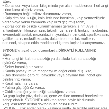
Eğer;
• Ziprasidon veya ilacın bileşiminde yer alan maddelerden herhangi
birine karşı alerjiniz varsa,
• Bunamaya bağlı psikoz durumunuz varsa,
• Kalp ritm bozukluğu, kalp iletisinde bozulma , kalp yetmezliğiniz
varsa veya yakın zamanda kalp krizi geçirmişseniz,
• Ziprasidon ile birlikte kullanılmaması gereken; sınıf IA ve III
antiaritmikler, klorpromazin, takrolimus, arsenik trioksit, halofantrin,
levometadil asetat, mezoridazin, tiyoridazin, pimozid, sparfloksasin,
gatifloksasin, moksifloksasin, dolasetron mesilat, meflokin,
sertindol, sisaprid etkin maddelerini içeren ilaçlar kullanıyorsanız.
SYDONE 'u aşağıdaki durumlarda DİKKATLİ KULLANINIZ
Eğer;
• Herhangi bir kalp rahatsızlığı ya da ailede kalp rahatsızlığı
öykünüz varsa,
• Şeker hastalığınız varsa
• Kanda potasyum ve magnezyum değerleriniz düşükse,
• Baş dönmesi, çarpıntı, baygınlık veya bayılma hali, nöbet gibi
belirtileriniz varsa,
• Kasılmalarınız varsa,
• Yutma güçlüğünüz varsa,
• Ciddi karaciğer yetmezliği hastalığınız varsa.
Bu grup ilaçlar yüz, dudaklar, çene ve dilde anormal hareketlere
sebep olabilir. SYDONE'u aldıktan sonra böyle bir durumla
karşılaşırsanız derhal doktorunuza başvurunuz.
SYDONE, çok ender olarak kaslarda sertlik ile birlikte yüksek ateş,