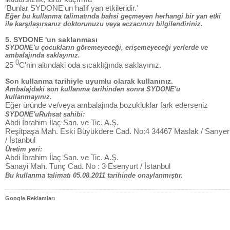
'Bunlar SYDONE'un hafif yan etkileridir.'
Eğer bu kullanma talimatında bahsi geçmeyen herhangi bir yan etki
ile karşılaşırsanız doktorunuzu veya eczacınızı bilgilendiriniz.
5. SYDONE 'un saklanması
SYDONE'u çocukların göremeyeceği, erişemeyeceği yerlerde ve
ambalajında saklayınız.
0
25
C'nin altındaki oda sıcaklığında saklayınız.
Son kullanma tarihiyle uyumlu olarak kullanınız.
Ambalajdaki son kullanma tarihinden sonra SYDONE'u
kullanmayınız.
Eğer üründe ve/veya ambalajında bozukluklar fark ederseniz
SYDONE'uRuhsat sahibi:
Abdi İbrahim İlaç San. ve Tic. A.Ş.
Reşitpaşa Mah. Eski Büyükdere Cad. No:4 34467 Maslak / Sarıyer
/ İstanbul
Üretim yeri:
Abdi İbrahim İlaç San. ve Tic. A.Ş.
Sanayi Mah. Tunç Cad. No : 3 Esenyurt / İstanbul
Bu kullanma talimatı 05.08.2011 tarihinde onaylanmıştır.
Google Reklamları