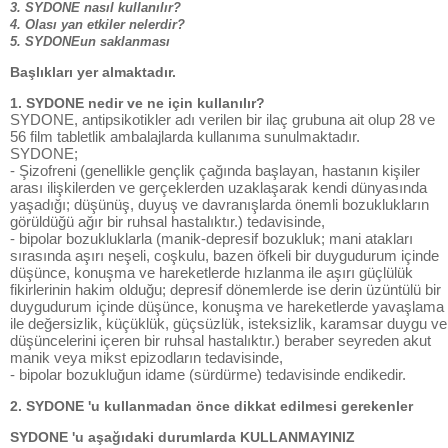
3. SYDONE nasıl kullanılır?
4. Olası yan etkiler nelerdir?
5. SYDONEun saklanması
Başlıkları yer almaktadır.
1. SYDONE nedir ve ne için kullanılır?
SYDONE, antipsikotikler adı verilen bir ilaç grubuna ait olup 28 ve
56 film tabletlik ambalajlarda kullanıma sunulmaktadır.
SYDONE;
- Şizofreni (genellikle gençlik çağında başlayan, hastanın kişiler
arası ilişkilerden ve gerçeklerden uzaklaşarak kendi dünyasında
yaşadığı; düşünüş, duyuş ve davranışlarda önemli bozuklukların
görüldüğü ağır bir ruhsal hastalıktır.) tedavisinde,
- bipolar bozukluklarla (manik-depresif bozukluk; mani atakları
sırasında aşırı neşeli, coşkulu, bazen öfkeli bir duygudurum içinde
düşünce, konuşma ve hareketlerde hızlanma ile aşırı güçlülük
fikirlerinin hakim olduğu; depresif dönemlerde ise derin üzüntülü bir
duygudurum içinde düşünce, konuşma ve hareketlerde yavaşlama
ile değersizlik, küçüklük, güçsüzlük, isteksizlik, karamsar duygu ve
düşüncelerini içeren bir ruhsal hastalıktır.) beraber seyreden akut
manik veya mikst epizodların tedavisinde,
- bipolar bozukluğun idame (sürdürme) tedavisinde endikedir.
2. SYDONE 'u kullanmadan önce dikkat edilmesi gerekenler
SYDONE 'u aşağıdaki durumlarda KULLANMAYINIZ