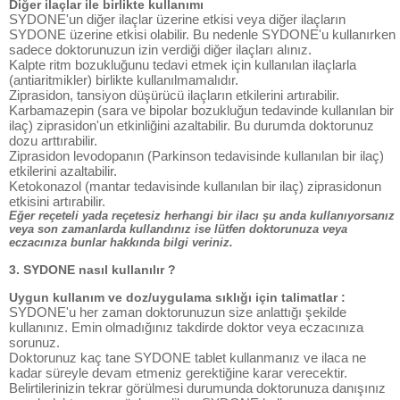
Diğer ilaçlar ile birlikte kullanımı
SYDONE'un diğer ilaçlar üzerine etkisi veya diğer ilaçların
SYDONE üzerine etkisi olabilir. Bu nedenle SYDONE'u kullanırken
sadece doktorunuzun izin verdiği diğer ilaçları alınız.
Kalpte ritm bozukluğunu tedavi etmek için kullanılan ilaçlarla
(antiaritmikler) birlikte kullanılmamalıdır.
Ziprasidon, tansiyon düşürücü ilaçların etkilerini artırabilir.
Karbamazepin (sara ve bipolar bozukluğun tedavinde kullanılan bir
ilaç) ziprasidon'un etkinliğini azaltabilir. Bu durumda doktorunuz
dozu arttırabilir.
Ziprasidon levodopanın (Parkinson tedavisinde kullanılan bir ilaç)
etkilerini azaltabilir.
Ketokonazol (mantar tedavisinde kullanılan bir ilaç) ziprasidonun
etkisini artırabilir.
Eğer reçeteli yada reçetesiz herhangi bir ilacı şu anda kullanıyorsanız
veya son zamanlarda kullandınız ise lütfen doktorunuza veya
eczacınıza bunlar hakkında bilgi veriniz.
3. SYDONE nasıl kullanılır ?
Uygun kullanım ve doz/uygulama sıklığı için talimatlar :
SYDONE'u her zaman doktorunuzun size anlattığı şekilde
kullanınız. Emin olmadığınız takdirde doktor veya eczacınıza
sorunuz.
Doktorunuz kaç tane SYDONE tablet kullanmanız ve ilaca ne
kadar süreyle devam etmeniz gerektiğine karar verecektir.
Belirtilerinizin tekrar görülmesi durumunda doktorunuza danışınız