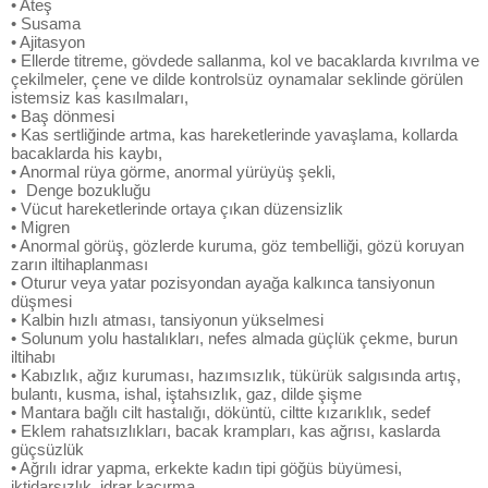
• Ateş
• Susama
• Ajitasyon
• Ellerde titreme, gövdede sallanma, kol ve bacaklarda kıvrılma ve
çekilmeler, çene ve dilde kontrolsüz oynamalar seklinde görülen
istemsiz kas kasılmaları,
• Baş dönmesi
• Kas sertliğinde artma, kas hareketlerinde yavaşlama, kollarda
bacaklarda his kaybı,
• Anormal rüya görme, anormal yürüyüş şekli,
Denge bozukluğu
•
• Vücut hareketlerinde ortaya çıkan düzensizlik
• Migren
• Anormal görüş, gözlerde kuruma, göz tembelliği, gözü koruyan
zarın iltihaplanması
• Oturur veya yatar pozisyondan ayağa kalkınca tansiyonun
düşmesi
• Kalbin hızlı atması, tansiyonun yükselmesi
• Solunum yolu hastalıkları, nefes almada güçlük çekme, burun
iltihabı
• Kabızlık, ağız kuruması, hazımsızlık, tükürük salgısında artış,
bulantı, kusma, ishal, iştahsızlık, gaz, dilde şişme
• Mantara bağlı cilt hastalığı, döküntü, ciltte kızarıklık, sedef
• Eklem rahatsızlıkları, bacak krampları, kas ağrısı, kaslarda
güçsüzlük
• Ağrılı idrar yapma, erkekte kadın tipi göğüs büyümesi,
iktidarsızlık, idrar kaçırma