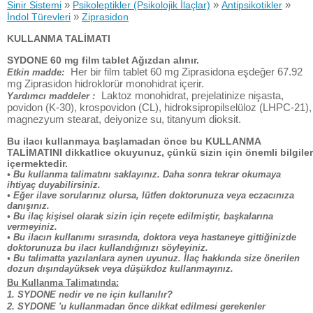
»
»
»
Sinir Sistemi
Psikoleptikler (Psikolojik İlaçlar)
Antipsikotikler
»
İndol Türevleri
Ziprasidon
KULLANMA TALİMATI
SYDONE 60 mg film tablet Ağızdan alınır.
Her bir film tablet 60 mg Ziprasidona eşdeğer 67.92
Etkin madde:
mg Ziprasidon hidroklorür monohidrat içerir.
Laktoz monohidrat, prejelatinize nişasta,
Yardımcı maddeler :
povidon (K-30), krospovidon (CL), hidroksipropilselüloz (LHPC-21),
magnezyum stearat, deiyonize su, titanyum dioksit.
Bu ilacı kullanmaya başlamadan önce bu KULLANMA
TALİMATINI dikkatlice okuyunuz, çünkü sizin için önemli bilgiler
içermektedir.
• Bu kullanma talimatını saklayınız. Daha sonra tekrar okumaya
ihtiyaç duyabilirsiniz.
• Eğer ilave sorularınız olursa, lütfen doktorunuza veya eczacınıza
danışınız.
• Bu ilaç kişisel olarak sizin için reçete edilmiştir, başkalarına
vermeyiniz.
• Bu ilacın kullanımı sırasında, doktora veya hastaneye gittiğinizde
doktorunuza bu ilacı kullandığınızı söyleyiniz.
• Bu talimatta yazılanlara aynen uyunuz. İlaç hakkında size önerilen
dozun dışındayüksek veya düşükdoz kullanmayınız.
Bu Kullanma Talimatında:
1. SYDONE nedir ve ne için kullanılır?
2. SYDONE 'u kullanmadan önce dikkat edilmesi gerekenler